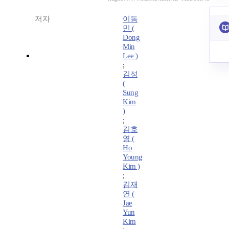
저자
이동
민 (
Dong
Min
Lee )
;
김성
(
Sung
Kim
)
;
김호
영 (
Ho
Young
Kim )
;
김재
연 (
Jae
Yun
Kim