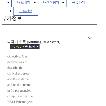
내보내기
내책장담기
공유하기
오류접수
부가정보
다국어 초록 (Multilingual Abstract)
Objective: Our
purpose was to
describe the
clinical progress
and the maternal
and fetal outcome
in 16 pregnancies
complicated by the
HELLP(hemolysis,