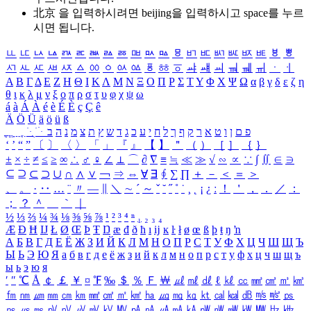
北京 을 입력하시려면
beijing
을 입력하시고 space를 누르
시면 됩니다.
ㅥ
ㅦ
ㅧ
ㅨ
ㅩ
ㅪ
ㅫ
ㅬ
ㅭ
ㅮ
ㅯ
ㅰ
ㅱ
ㅲ
ㅳ
ㅴ
ㅵ
ㅶ
ㅷ
ㅸ
ㅹ
ㅺ
ㅻ
ㅼ
ㅽ
ㅾ
ㅿ
ㆀ
ㆁ
ㆂ
ㆃ
ㆄ
ㆅ
ㆆ
ㆇ
ㆈ
ㆉ
ㆊ
ㆋ
ㆌ
ㆍ
ㆎ
Α
Β
Γ
Δ
Ε
Ζ
Η
Θ
Ι
Κ
Λ
Μ
Ν
Ξ
Ο
Π
Ρ
Σ
Τ
Υ
Φ
Χ
Ψ
Ω
α
β
γ
δ
ε
ζ
η
θ
ι
κ
λ
μ
ν
ξ
ο
π
ρ
σ
τ
υ
φ
χ
ψ
ω
á
à
Á
À
é
è
É
È
ç
Ç
ê
Ä
Ö
Ü
ä
ö
ü
ß
ְ
ֳ
ֲ
ֱ
ָ
ַ
ֵ
ֶ
ִ
ֹ
ּ
ֻ
ׂ
ׁ
ּ
ב
ה
נ
מ
צ
ת
ץ
ש
ד
ג
כ
ע
י
ח
ל
ך
ף
ק
ר
א
ט
ו
ן
ם
פ
‘
’
“
”
〔
〕
〈
〉
「
」
『
』
【
】
＂
（
）
［
］
｛
｝
±
×
÷
≠
≤
≥
∞
∴
♂
♀
∠
⊥
⌒
∂
∇
≡
≒
≪
≫
√
∽
∝
∵
∫
∬
∈
∋
⊆
⊇
⊂
⊃
∪
∩
∧
∨
￢
⇒
⇔
∀
∃
∮
∑
∏
＋
－
＜
＝
＞
、
。
·
‥
…
¨
〃
―
∥
＼
∼
´
～
ˇ
˘
˝
˚
˙
¸
˛
¡
¿
ː
！
＇
，
．
／
：
；
？
＾
＿
｀
｜
½
⅓
⅔
¼
¾
⅛
⅜
⅝
⅞
¹
²
³
⁴
ⁿ
₁
₂
₃
₄
Æ
Ð
Ħ
Ĳ
Ł
Ø
Œ
Þ
Ŧ
Ŋ
æ
đ
ð
ħ
ı
ĳ
ĸ
ŀ
ł
ø
œ
ß
þ
ŧ
ŋ
ŉ
А
Б
В
Г
Д
Е
Ё
Ж
З
И
Й
К
Л
М
Н
О
П
Р
С
Т
У
Ф
Х
Ц
Ч
Ш
Щ
Ъ
Ы
Ь
Э
Ю
Я
а
б
в
г
д
е
ё
ж
з
и
й
к
л
м
н
о
п
р
с
т
у
ф
х
ц
ч
ш
щ
ъ
ы
ь
э
ю
я
′
″
℃
Å
￠
￡
￥
¤
℉
‰
＄
％
Ｆ
￦
㎕
㎖
㎗
ℓ
㎘
㏄
㎣
㎤
㎥
㎦
㎙
㎚
㎛
㎜
㎝
㎞
㎟
㎠
㎡
㎢
㏊
㎍
㎎
㎏
㏏
㎈
㎉
㏈
㎧
㎨
㎰
㎱
㎲
㎳
㎴
㎵
㎶
㎷
㎸
㎹
㎀
㎁
㎂
㎃
㎄
㎺
㎻
㎽
㎾
㎿
㎐
㎑