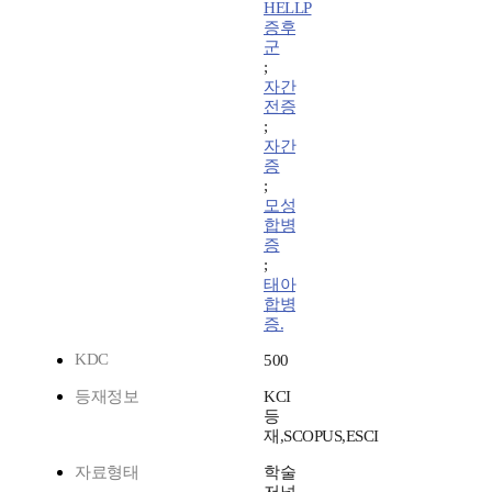
HELLP
증후
군
;
자간
전증
;
자간
증
;
모성
합병
증
;
태아
합병
증.
KDC
500
등재정보
KCI
등
재,SCOPUS,ESCI
자료형태
학술