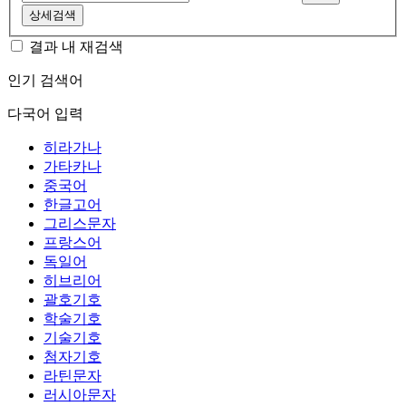
상세검색
결과 내 재검색
인기 검색어
다국어 입력
히라가나
가타카나
중국어
한글고어
그리스문자
프랑스어
독일어
히브리어
괄호기호
학술기호
기술기호
첨자기호
라틴문자
러시아문자