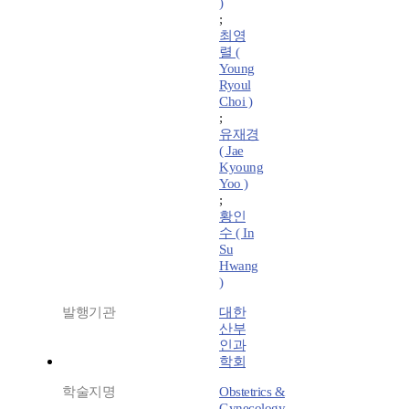
)
;
최영
렬 (
Young
Ryoul
Choi )
;
유재경
( Jae
Kyoung
Yoo )
;
황인
수 ( In
Su
Hwang
)
발행기관
대한
산부
인과
학회
학술지명
Obstetrics &
Gynecology