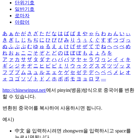
단위기호
일반기호
로마자
아랍어
あ
ぁ
か
が
さ
ざ
た
だ
な
は
ば
ぱ
ま
や
ゃ
ら
わ
ゎ
ん
い
ぃ
き
ぎ
し
じ
ち
ぢ
に
ひ
び
ぴ
み
り
う
ぅ
く
ぐ
す
ず
つ
づ
っ
ぬ
ふ
ぶ
ぷ
む
ゆ
ゅ
る
え
ぇ
け
げ
せ
ぜ
て
で
ね
へ
べ
ぺ
め
れ
お
ぉ
こ
ご
そ
ぞ
と
ど
の
ほ
ぼ
ぽ
も
よ
ょ
ろ
を
ア
ァ
カ
サ
ザ
タ
ダ
ナ
ハ
バ
パ
マ
ヤ
ャ
ラ
ワ
ヮ
ン
イ
ィ
キ
ギ
シ
ジ
チ
ヂ
ニ
ヒ
ビ
ピ
ミ
リ
ウ
ゥ
ク
グ
ス
ズ
ツ
ヅ
ッ
ヌ
フ
ブ
プ
ム
ユ
ュ
ル
エ
ェ
ケ
ゲ
セ
ゼ
テ
デ
ヘ
ベ
ペ
メ
レ
オ
ォ
コ
ゴ
ソ
ゾ
ト
ド
ノ
ホ
ボ
ポ
モ
ヨ
ョ
ロ
ヲ
―
http://chineseinput.net/
에서 pinyin(병음)방식으로 중국어를 변환
할 수 있습니다.
변환된 중국어를 복사하여 사용하시면 됩니다.
예시)
中文 을 입력하시려면
zhongwen
을 입력하시고 space를
누르시면됩니다.