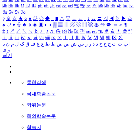
㎒
㎓
㎔
Ω
㏀
㏁
㎊
㎋
㎌
㏖
㏅
㎭
㎮
㎯
㏛
㎩
㎪
㎫
㎬
㏝
㏐
㏓
㏃
㏉
㏜
㏆
§
※
☆
★
○
●
◎
◇
◆
□
■
△
▽
→
←
↑
↓
↔
〓
◁
◀
▷
▶
♤
♠
♡
♥
♧
♣
⊙
◈
▣
◐
◑
▒
▤
▥
▨
▧
▦
▩
♨
☏
☎
☜
☞
¶
†
‡
↕
↗
↙
↖
↘
♭
♩
♪
♬
㉿
㈜
№
㏇
™
㏂
㏘
℡
＃
＆
＊
＠
ª
º
ⅰ
ⅱ
ⅲ
ⅳ
ⅴ
ⅵ
ⅶ
ⅷ
ⅸ
ⅹ
Ⅰ
Ⅱ
Ⅲ
Ⅳ
Ⅴ
Ⅵ
Ⅶ
Ⅷ
Ⅸ
Ⅹ
ا
ب
ت
ث
ج
ح
خ
د
ذ
ر
ز
س
ش
ص
ض
ط
ظ
ع
غ
ف
ق
ک
ل
م
ن
ه
و
ی
닫기
통합검색
국내학술논문
학위논문
해외학술논문
학술지