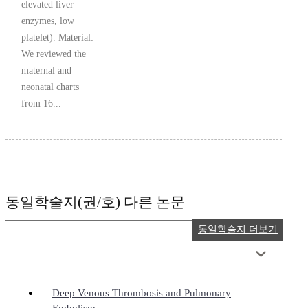
elevated liver
enzymes, low
platelet). Material:
We reviewed the
maternal and
neonatal charts
from 16...
동일학술지(권/호) 다른 논문
동일학술지 더보기
Deep Venous Thrombosis and Pulmonary