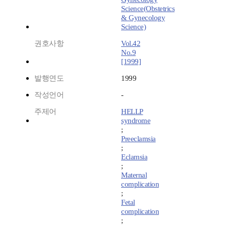
Science(Obstetrics
& Gynecology
Science)
권호사항
Vol.42
No.9
[1999]
발행연도
1999
작성언어
-
주제어
HELLP
syndrome
;
Preeclamsia
;
Eclamsia
;
Maternal
complication
;
Fetal
complication
;