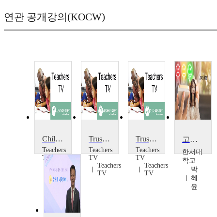
연관 공개강의(KOCW)
Children's Trusts
Trust Schools
Trust and Foundation Schools
고객만족
Teachers
Teachers
Teachers
한서대
TV
TV
TV
학교
Teachers
Teachers
Teachers
박
TV
TV
TV
혜
윤