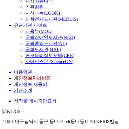
사서커뮤니티
기관회원
지식나눔(LOOK)
의학전자도서관(MEDLIS)
유관기관 사이트
교육부(MOE)
국립장애인도서관(NLD)
국립중앙도서관(NL)
국회도서관(NAL)
연구윤리정보포털(CRE)
사이언스온 (ScienceON)
이용약관
개인정보처리방침
개인정보 재동의
기관소개
저작물 게시중단요청
41061 대구광역시 동구 동내로 64(동내동1119) KERIS빌딩