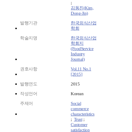
;
김동진(Kim,
Dong-Jin)
발행기관
한국외식산업
학회
학술지명
한국외식산업
학회지
(FoodService
Industry
Journal)
권호사항
Vol.11 No.1
[2015]
발행연도
2015
작성언어
Korean
주제어
Social
commerce
characteristics
;
Trust
;
Customer
satisfaction