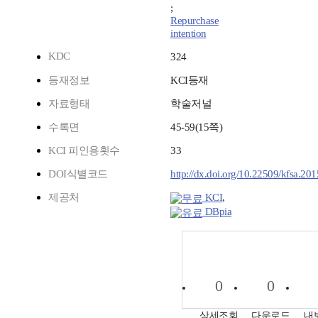
;
Repurchase
intention
KDC
324
등재정보
KCI등재
자료형태
학술저널
수록면
45-59(15쪽)
KCI 피인용횟수
33
DOI식별코드
http://dx.doi.org/10.22509/kfsa.20
제공처
KCI
,
DBpia
0
0
상세조회
다운로드
내