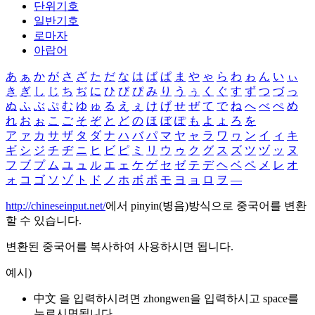
단위기호
일반기호
로마자
아랍어
あ
ぁ
か
が
さ
ざ
た
だ
な
は
ば
ぱ
ま
や
ゃ
ら
わ
ゎ
ん
い
ぃ
き
ぎ
し
じ
ち
ぢ
に
ひ
び
ぴ
み
り
う
ぅ
く
ぐ
す
ず
つ
づ
っ
ぬ
ふ
ぶ
ぷ
む
ゆ
ゅ
る
え
ぇ
け
げ
せ
ぜ
て
で
ね
へ
べ
ぺ
め
れ
お
ぉ
こ
ご
そ
ぞ
と
ど
の
ほ
ぼ
ぽ
も
よ
ょ
ろ
を
ア
ァ
カ
サ
ザ
タ
ダ
ナ
ハ
バ
パ
マ
ヤ
ャ
ラ
ワ
ヮ
ン
イ
ィ
キ
ギ
シ
ジ
チ
ヂ
ニ
ヒ
ビ
ピ
ミ
リ
ウ
ゥ
ク
グ
ス
ズ
ツ
ヅ
ッ
ヌ
フ
ブ
プ
ム
ユ
ュ
ル
エ
ェ
ケ
ゲ
セ
ゼ
テ
デ
ヘ
ベ
ペ
メ
レ
オ
ォ
コ
ゴ
ソ
ゾ
ト
ド
ノ
ホ
ボ
ポ
モ
ヨ
ョ
ロ
ヲ
―
http://chineseinput.net/
에서 pinyin(병음)방식으로 중국어를 변환
할 수 있습니다.
변환된 중국어를 복사하여 사용하시면 됩니다.
예시)
中文 을 입력하시려면
zhongwen
을 입력하시고 space를
누르시면됩니다.