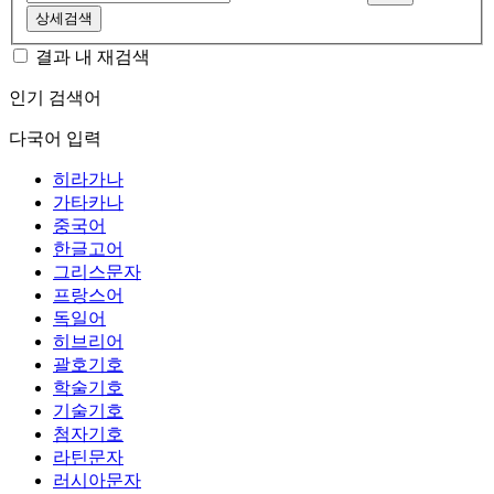
상세검색
결과 내 재검색
인기 검색어
다국어 입력
히라가나
가타카나
중국어
한글고어
그리스문자
프랑스어
독일어
히브리어
괄호기호
학술기호
기술기호
첨자기호
라틴문자
러시아문자