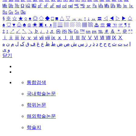
㎒
㎓
㎔
Ω
㏀
㏁
㎊
㎋
㎌
㏖
㏅
㎭
㎮
㎯
㏛
㎩
㎪
㎫
㎬
㏝
㏐
㏓
㏃
㏉
㏜
㏆
§
※
☆
★
○
●
◎
◇
◆
□
■
△
▽
→
←
↑
↓
↔
〓
◁
◀
▷
▶
♤
♠
♡
♥
♧
♣
⊙
◈
▣
◐
◑
▒
▤
▥
▨
▧
▦
▩
♨
☏
☎
☜
☞
¶
†
‡
↕
↗
↙
↖
↘
♭
♩
♪
♬
㉿
㈜
№
㏇
™
㏂
㏘
℡
＃
＆
＊
＠
ª
º
ⅰ
ⅱ
ⅲ
ⅳ
ⅴ
ⅵ
ⅶ
ⅷ
ⅸ
ⅹ
Ⅰ
Ⅱ
Ⅲ
Ⅳ
Ⅴ
Ⅵ
Ⅶ
Ⅷ
Ⅸ
Ⅹ
ا
ب
ت
ث
ج
ح
خ
د
ذ
ر
ز
س
ش
ص
ض
ط
ظ
ع
غ
ف
ق
ک
ل
م
ن
ه
و
ی
닫기
통합검색
국내학술논문
학위논문
해외학술논문
학술지