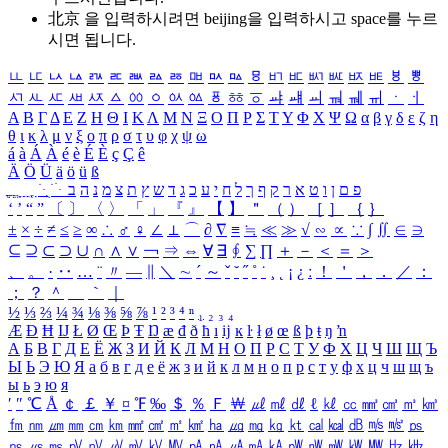
北京 을 입력하시려면
beijing
을 입력하시고 space를 누르
시면 됩니다.
ㅥ
ㅦ
ㅧ
ㅨ
ㅩ
ㅪ
ㅫ
ㅬ
ㅭ
ㅮ
ㅯ
ㅰ
ㅱ
ㅲ
ㅳ
ㅴ
ㅵ
ㅶ
ㅷ
ㅸ
ㅹ
ㅺ
ㅻ
ㅼ
ㅽ
ㅾ
ㅿ
ㆀ
ㆁ
ㆂ
ㆃ
ㆄ
ㆅ
ㆆ
ㆇ
ㆈ
ㆉ
ㆊ
ㆋ
ㆌ
ㆍ
ㆎ
Α
Β
Γ
Δ
Ε
Ζ
Η
Θ
Ι
Κ
Λ
Μ
Ν
Ξ
Ο
Π
Ρ
Σ
Τ
Υ
Φ
Χ
Ψ
Ω
α
β
γ
δ
ε
ζ
η
θ
ι
κ
λ
μ
ν
ξ
ο
π
ρ
σ
τ
υ
φ
χ
ψ
ω
á
à
Á
À
é
è
É
È
ç
Ç
ê
Ä
Ö
Ü
ä
ö
ü
ß
ְ
ֳ
ֲ
ֱ
ָ
ַ
ֵ
ֶ
ִ
ֹ
ּ
ֻ
ׂ
ׁ
ּ
ב
ה
נ
מ
צ
ת
ץ
ש
ד
ג
כ
ע
י
ח
ל
ך
ף
ק
ר
א
ט
ו
ן
ם
פ
‘
’
“
”
〔
〕
〈
〉
「
」
『
』
【
】
＂
（
）
［
］
｛
｝
±
×
÷
≠
≤
≥
∞
∴
♂
♀
∠
⊥
⌒
∂
∇
≡
≒
≪
≫
√
∽
∝
∵
∫
∬
∈
∋
⊆
⊇
⊂
⊃
∪
∩
∧
∨
￢
⇒
⇔
∀
∃
∮
∑
∏
＋
－
＜
＝
＞
、
。
·
‥
…
¨
〃
―
∥
＼
∼
´
～
ˇ
˘
˝
˚
˙
¸
˛
¡
¿
ː
！
＇
，
．
／
：
；
？
＾
＿
｀
｜
½
⅓
⅔
¼
¾
⅛
⅜
⅝
⅞
¹
²
³
⁴
ⁿ
₁
₂
₃
₄
Æ
Ð
Ħ
Ĳ
Ł
Ø
Œ
Þ
Ŧ
Ŋ
æ
đ
ð
ħ
ı
ĳ
ĸ
ŀ
ł
ø
œ
ß
þ
ŧ
ŋ
ŉ
А
Б
В
Г
Д
Е
Ё
Ж
З
И
Й
К
Л
М
Н
О
П
Р
С
Т
У
Ф
Х
Ц
Ч
Ш
Щ
Ъ
Ы
Ь
Э
Ю
Я
а
б
в
г
д
е
ё
ж
з
и
й
к
л
м
н
о
п
р
с
т
у
ф
х
ц
ч
ш
щ
ъ
ы
ь
э
ю
я
′
″
℃
Å
￠
￡
￥
¤
℉
‰
＄
％
Ｆ
￦
㎕
㎖
㎗
ℓ
㎘
㏄
㎣
㎤
㎥
㎦
㎙
㎚
㎛
㎜
㎝
㎞
㎟
㎠
㎡
㎢
㏊
㎍
㎎
㎏
㏏
㎈
㎉
㏈
㎧
㎨
㎰
㎱
㎲
㎳
㎴
㎵
㎶
㎷
㎸
㎹
㎀
㎁
㎂
㎃
㎄
㎺
㎻
㎽
㎾
㎿
㎐
㎑