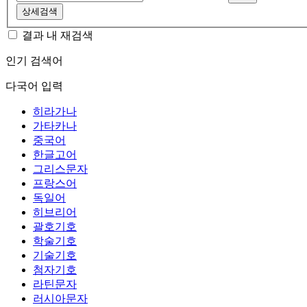
상세검색
결과 내 재검색
인기 검색어
다국어 입력
히라가나
가타카나
중국어
한글고어
그리스문자
프랑스어
독일어
히브리어
괄호기호
학술기호
기술기호
첨자기호
라틴문자
러시아문자