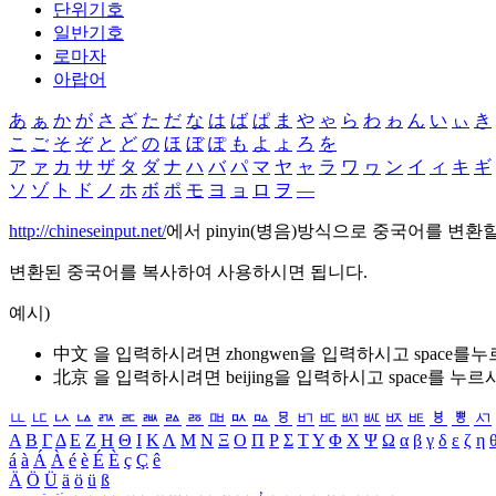
단위기호
일반기호
로마자
아랍어
あ
ぁ
か
が
さ
ざ
た
だ
な
は
ば
ぱ
ま
や
ゃ
ら
わ
ゎ
ん
い
ぃ
き
こ
ご
そ
ぞ
と
ど
の
ほ
ぼ
ぽ
も
よ
ょ
ろ
を
ア
ァ
カ
サ
ザ
タ
ダ
ナ
ハ
バ
パ
マ
ヤ
ャ
ラ
ワ
ヮ
ン
イ
ィ
キ
ギ
ソ
ゾ
ト
ド
ノ
ホ
ボ
ポ
モ
ヨ
ョ
ロ
ヲ
―
http://chineseinput.net/
에서 pinyin(병음)방식으로 중국어를 변환
변환된 중국어를 복사하여 사용하시면 됩니다.
예시)
中文 을 입력하시려면
zhongwen
을 입력하시고 space를
北京 을 입력하시려면
beijing
을 입력하시고 space를 누르
ㅥ
ㅦ
ㅧ
ㅨ
ㅩ
ㅪ
ㅫ
ㅬ
ㅭ
ㅮ
ㅯ
ㅰ
ㅱ
ㅲ
ㅳ
ㅴ
ㅵ
ㅶ
ㅷ
ㅸ
ㅹ
ㅺ
Α
Β
Γ
Δ
Ε
Ζ
Η
Θ
Ι
Κ
Λ
Μ
Ν
Ξ
Ο
Π
Ρ
Σ
Τ
Υ
Φ
Χ
Ψ
Ω
α
β
γ
δ
ε
ζ
η
á
à
Á
À
é
è
É
È
ç
Ç
ê
Ä
Ö
Ü
ä
ö
ü
ß