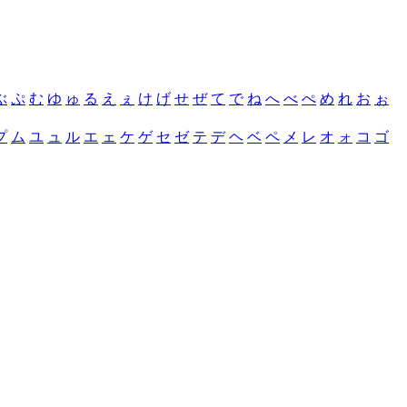
ぶ
ぷ
む
ゆ
ゅ
る
え
ぇ
け
げ
せ
ぜ
て
で
ね
へ
べ
ぺ
め
れ
お
ぉ
プ
ム
ユ
ュ
ル
エ
ェ
ケ
ゲ
セ
ゼ
テ
デ
ヘ
ベ
ペ
メ
レ
オ
ォ
コ
ゴ