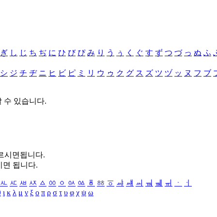
ぎ
し
じ
ち
ぢ
に
ひ
び
ぴ
み
り
う
ぅ
く
ぐ
す
ず
つ
づ
っ
ぬ
ふ
シ
ジ
チ
ヂ
ニ
ヒ
ビ
ピ
ミ
リ
ウ
ゥ
ク
グ
ス
ズ
ツ
ヅ
ッ
ヌ
フ
ブ
할 수 있습니다.
누르시면됩니다.
시면 됩니다.
ㅻ
ㅼ
ㅽ
ㅾ
ㅿ
ㆀ
ㆁ
ㆂ
ㆃ
ㆄ
ㆅ
ㆆ
ㆇ
ㆈ
ㆉ
ㆊ
ㆋ
ㆌ
ㆍ
ㆎ
θ
ι
κ
λ
μ
ν
ξ
ο
π
ρ
σ
τ
υ
φ
χ
ψ
ω