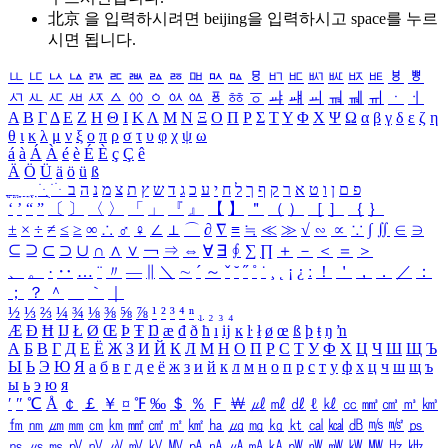
北京 을 입력하시려면
beijing
을 입력하시고 space를 누르
시면 됩니다.
ㅥ
ㅦ
ㅧ
ㅨ
ㅩ
ㅪ
ㅫ
ㅬ
ㅭ
ㅮ
ㅯ
ㅰ
ㅱ
ㅲ
ㅳ
ㅴ
ㅵ
ㅶ
ㅷ
ㅸ
ㅹ
ㅺ
ㅻ
ㅼ
ㅽ
ㅾ
ㅿ
ㆀ
ㆁ
ㆂ
ㆃ
ㆄ
ㆅ
ㆆ
ㆇ
ㆈ
ㆉ
ㆊ
ㆋ
ㆌ
ㆍ
ㆎ
Α
Β
Γ
Δ
Ε
Ζ
Η
Θ
Ι
Κ
Λ
Μ
Ν
Ξ
Ο
Π
Ρ
Σ
Τ
Υ
Φ
Χ
Ψ
Ω
α
β
γ
δ
ε
ζ
η
θ
ι
κ
λ
μ
ν
ξ
ο
π
ρ
σ
τ
υ
φ
χ
ψ
ω
á
à
Á
À
é
è
É
È
ç
Ç
ê
Ä
Ö
Ü
ä
ö
ü
ß
ְ
ֳ
ֲ
ֱ
ָ
ַ
ֵ
ֶ
ִ
ֹ
ּ
ֻ
ׂ
ׁ
ּ
ב
ה
נ
מ
צ
ת
ץ
ש
ד
ג
כ
ע
י
ח
ל
ך
ף
ק
ר
א
ט
ו
ן
ם
פ
‘
’
“
”
〔
〕
〈
〉
「
」
『
』
【
】
＂
（
）
［
］
｛
｝
±
×
÷
≠
≤
≥
∞
∴
♂
♀
∠
⊥
⌒
∂
∇
≡
≒
≪
≫
√
∽
∝
∵
∫
∬
∈
∋
⊆
⊇
⊂
⊃
∪
∩
∧
∨
￢
⇒
⇔
∀
∃
∮
∑
∏
＋
－
＜
＝
＞
、
。
·
‥
…
¨
〃
―
∥
＼
∼
´
～
ˇ
˘
˝
˚
˙
¸
˛
¡
¿
ː
！
＇
，
．
／
：
；
？
＾
＿
｀
｜
½
⅓
⅔
¼
¾
⅛
⅜
⅝
⅞
¹
²
³
⁴
ⁿ
₁
₂
₃
₄
Æ
Ð
Ħ
Ĳ
Ł
Ø
Œ
Þ
Ŧ
Ŋ
æ
đ
ð
ħ
ı
ĳ
ĸ
ŀ
ł
ø
œ
ß
þ
ŧ
ŋ
ŉ
А
Б
В
Г
Д
Е
Ё
Ж
З
И
Й
К
Л
М
Н
О
П
Р
С
Т
У
Ф
Х
Ц
Ч
Ш
Щ
Ъ
Ы
Ь
Э
Ю
Я
а
б
в
г
д
е
ё
ж
з
и
й
к
л
м
н
о
п
р
с
т
у
ф
х
ц
ч
ш
щ
ъ
ы
ь
э
ю
я
′
″
℃
Å
￠
￡
￥
¤
℉
‰
＄
％
Ｆ
￦
㎕
㎖
㎗
ℓ
㎘
㏄
㎣
㎤
㎥
㎦
㎙
㎚
㎛
㎜
㎝
㎞
㎟
㎠
㎡
㎢
㏊
㎍
㎎
㎏
㏏
㎈
㎉
㏈
㎧
㎨
㎰
㎱
㎲
㎳
㎴
㎵
㎶
㎷
㎸
㎹
㎀
㎁
㎂
㎃
㎄
㎺
㎻
㎽
㎾
㎿
㎐
㎑