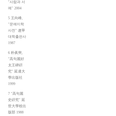
"사람과 서
예" 2004
5 王向峰,
"문예미학
사전" 遼寧
대학출판사
1987
6 朴眞奭,
"高句麗好
太王碑硏
究" 延邊大
學出版社
1999
7 "高句麗
史硏究" 延
世大學校出
版部 1988