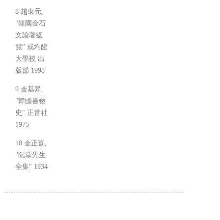
8 趙東元,
"韓國金石
文論著總
覽" 成均館
大學校 出
版部 1998
9 金基昇,
"韓國書藝
史" 正音社
1975
10 金正喜,
"阮堂先生
全集" 1934