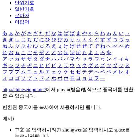
단위기호
일반기호
로마자
아랍어
あ
ぁ
か
が
さ
ざ
た
だ
な
は
ば
ぱ
ま
や
ゃ
ら
わ
ゎ
ん
い
ぃ
き
ぎ
し
じ
ち
ぢ
に
ひ
び
ぴ
み
り
う
ぅ
く
ぐ
す
ず
つ
づ
っ
ぬ
ふ
ぶ
ぷ
む
ゆ
ゅ
る
え
ぇ
け
げ
せ
ぜ
て
で
ね
へ
べ
ぺ
め
れ
お
ぉ
こ
ご
そ
ぞ
と
ど
の
ほ
ぼ
ぽ
も
よ
ょ
ろ
を
ア
ァ
カ
サ
ザ
タ
ダ
ナ
ハ
バ
パ
マ
ヤ
ャ
ラ
ワ
ヮ
ン
イ
ィ
キ
ギ
シ
ジ
チ
ヂ
ニ
ヒ
ビ
ピ
ミ
リ
ウ
ゥ
ク
グ
ス
ズ
ツ
ヅ
ッ
ヌ
フ
ブ
プ
ム
ユ
ュ
ル
エ
ェ
ケ
ゲ
セ
ゼ
テ
デ
ヘ
ベ
ペ
メ
レ
オ
ォ
コ
ゴ
ソ
ゾ
ト
ド
ノ
ホ
ボ
ポ
モ
ヨ
ョ
ロ
ヲ
―
http://chineseinput.net/
에서 pinyin(병음)방식으로 중국어를 변환
할 수 있습니다.
변환된 중국어를 복사하여 사용하시면 됩니다.
예시)
中文 을 입력하시려면
zhongwen
을 입력하시고 space를
누르시면됩니다.