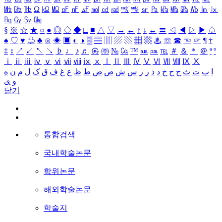
㎒
㎓
㎔
Ω
㏀
㏁
㎊
㎋
㎌
㏖
㏅
㎭
㎮
㎯
㏛
㎩
㎪
㎫
㎬
㏝
㏐
㏓
㏃
㏉
㏜
㏆
§
※
☆
★
○
●
◎
◇
◆
□
■
△
▽
→
←
↑
↓
↔
〓
◁
◀
▷
▶
♤
♠
♡
♥
♧
♣
⊙
◈
▣
◐
◑
▒
▤
▥
▨
▧
▦
▩
♨
☏
☎
☜
☞
¶
†
‡
↕
↗
↙
↖
↘
♭
♩
♪
♬
㉿
㈜
№
㏇
™
㏂
㏘
℡
＃
＆
＊
＠
ª
º
ⅰ
ⅱ
ⅲ
ⅳ
ⅴ
ⅵ
ⅶ
ⅷ
ⅸ
ⅹ
Ⅰ
Ⅱ
Ⅲ
Ⅳ
Ⅴ
Ⅵ
Ⅶ
Ⅷ
Ⅸ
Ⅹ
ا
ب
ت
ث
ج
ح
خ
د
ذ
ر
ز
س
ش
ص
ض
ط
ظ
ع
غ
ف
ق
ک
ل
م
ن
ه
و
ی
닫기
통합검색
국내학술논문
학위논문
해외학술논문
학술지