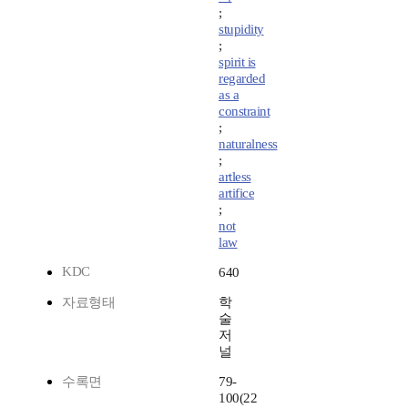
;
stupidity
;
spirit is
regarded
as a
constraint
;
naturalness
;
artless
artifice
;
not
law
KDC
640
자료형태
학
술
저
널
수록면
79-
100(22