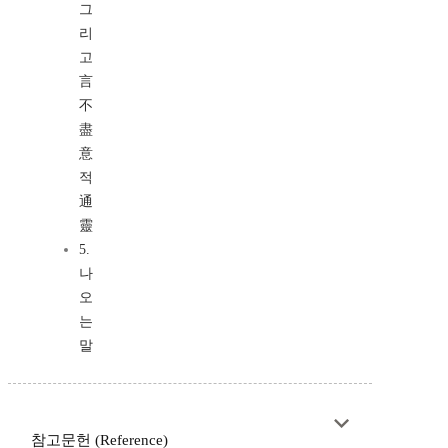
그
리
고
言
不
盡
意
적
通
靈
5.
나
오
는
말
참고문헌 (Reference)