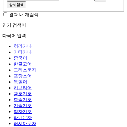
상세검색
결과 내 재검색
인기 검색어
다국어 입력
히라가나
가타카나
중국어
한글고어
그리스문자
프랑스어
독일어
히브리어
괄호기호
학술기호
기술기호
첨자기호
라틴문자
러시아문자