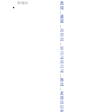
주제어
愚
拙
;
通
靈
;
자
연
성
;
무
기
교
의
기
교
;
無
法
;
老
境
의
미
학