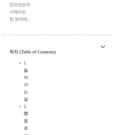
것은단순히
서예라는
한 분야에...
목차 (Table of Contents)
1.
들
어
가
는
말
2.
體
道
로