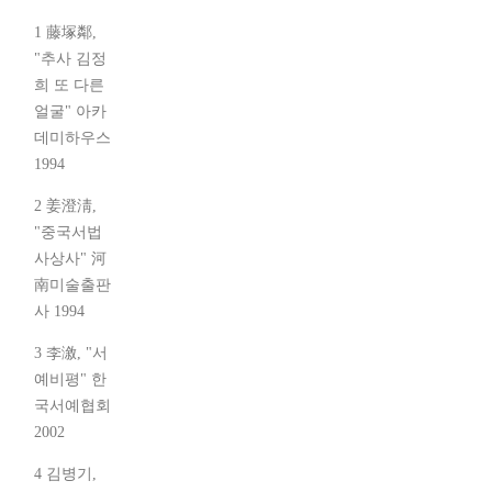
1 藤塚鄰,
"추사 김정
희 또 다른
얼굴" 아카
데미하우스
1994
2 姜澄淸,
"중국서법
사상사" 河
南미술출판
사 1994
3 李漵, "서
예비평" 한
국서예협회
2002
4 김병기,