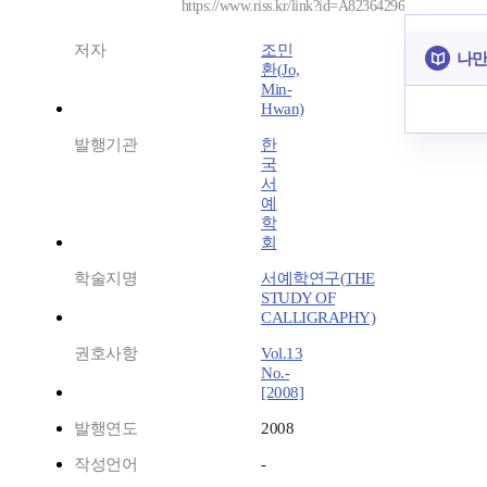
https://www.riss.kr/link?id=A82364296
저자
조민
나만
환(Jo,
Min-
Hwan)
발행기관
한
국
서
예
학
회
학술지명
서예학연구(THE
STUDY OF
CALLIGRAPHY)
권호사항
Vol.13
No.-
[2008]
발행연도
2008
작성언어
-