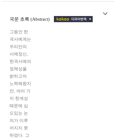
국문 초록 (Abstract)
그동안 한
국서예계는
우리만의
서예정신,
한국서예의
정체성을
밝히고자
노력해왔지
만, 여러 가
지 한계성
때문에 심
도있는 논
의가 이루
어지지 못
하였다. 그