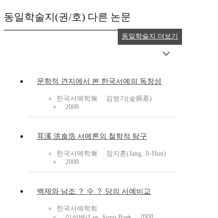
동일학술지(권/호) 다른 논문
동일학술지 더보기
문학적 견지에서 본 한국서예의 독창성
한국서예학회
김병기(金炳基)
2008
耳溪 洪良浩 서예론의 철학적 탐구
한국서예학회
장지훈(Jang, Ji-Hun)
2008
백제와 남조 ？ 수 ？ 당의 서예비교
한국서예학회
2008
이성배(Lee, Sung Bae)