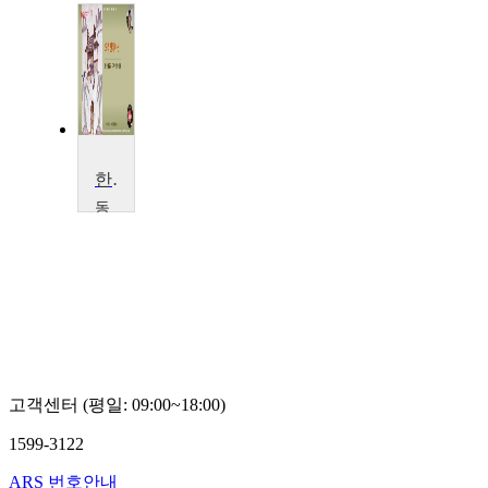
한국예술과 디자인의 이해
동
서
대
학
교
윤
지
영,
장
주
고객센터 (평일: 09:00~18:00)
영,
박
1599-3122
수
진,
ARS 번호안내
정