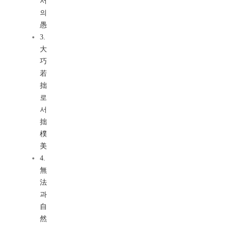
서
의
愚
3.
大
巧
若
拙
로
서
拙
樸
美
4.
無
法
과
自
然