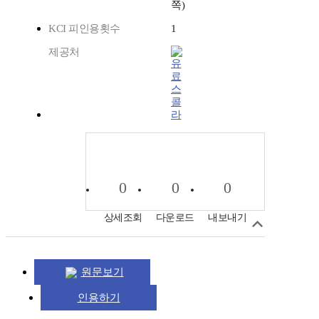
쪽)
KCI 피인용횟수
1
제공처
스
콜
라
0
0
0
상세조회
다운로드
내보내기
원문보기
인용하기