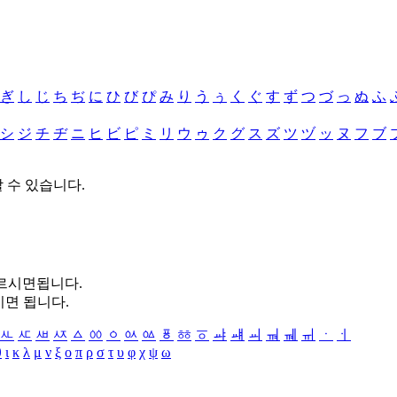
ぎ
し
じ
ち
ぢ
に
ひ
び
ぴ
み
り
う
ぅ
く
ぐ
す
ず
つ
づ
っ
ぬ
ふ
シ
ジ
チ
ヂ
ニ
ヒ
ビ
ピ
ミ
リ
ウ
ゥ
ク
グ
ス
ズ
ツ
ヅ
ッ
ヌ
フ
ブ
할 수 있습니다.
누르시면됩니다.
시면 됩니다.
ㅻ
ㅼ
ㅽ
ㅾ
ㅿ
ㆀ
ㆁ
ㆂ
ㆃ
ㆄ
ㆅ
ㆆ
ㆇ
ㆈ
ㆉ
ㆊ
ㆋ
ㆌ
ㆍ
ㆎ
θ
ι
κ
λ
μ
ν
ξ
ο
π
ρ
σ
τ
υ
φ
χ
ψ
ω