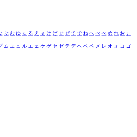
ぶ
ぷ
む
ゆ
ゅ
る
え
ぇ
け
げ
せ
ぜ
て
で
ね
へ
べ
ぺ
め
れ
お
ぉ
プ
ム
ユ
ュ
ル
エ
ェ
ケ
ゲ
セ
ゼ
テ
デ
ヘ
ベ
ペ
メ
レ
オ
ォ
コ
ゴ