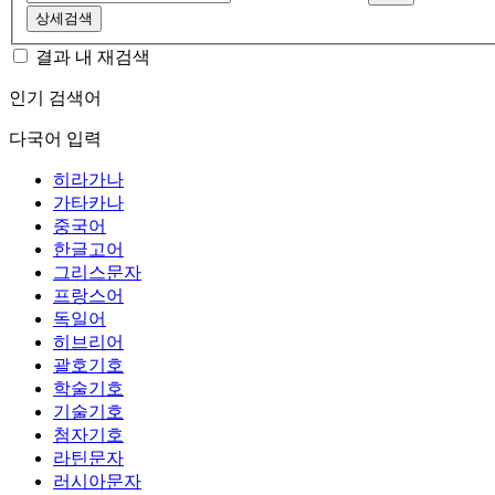
상세검색
결과 내 재검색
인기 검색어
다국어 입력
히라가나
가타카나
중국어
한글고어
그리스문자
프랑스어
독일어
히브리어
괄호기호
학술기호
기술기호
첨자기호
라틴문자
러시아문자