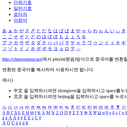
단위기호
일반기호
로마자
아랍어
あ
ぁ
か
が
さ
ざ
た
だ
な
は
ば
ぱ
ま
や
ゃ
ら
わ
ゎ
ん
い
ぃ
き
こ
ご
そ
ぞ
と
ど
の
ほ
ぼ
ぽ
も
よ
ょ
ろ
を
ア
ァ
カ
サ
ザ
タ
ダ
ナ
ハ
バ
パ
マ
ヤ
ャ
ラ
ワ
ヮ
ン
イ
ィ
キ
ギ
ソ
ゾ
ト
ド
ノ
ホ
ボ
ポ
モ
ヨ
ョ
ロ
ヲ
―
http://chineseinput.net/
에서 pinyin(병음)방식으로 중국어를 변환
변환된 중국어를 복사하여 사용하시면 됩니다.
예시)
中文 을 입력하시려면
zhongwen
을 입력하시고 space를
北京 을 입력하시려면
beijing
을 입력하시고 space를 누르
ㅥ
ㅦ
ㅧ
ㅨ
ㅩ
ㅪ
ㅫ
ㅬ
ㅭ
ㅮ
ㅯ
ㅰ
ㅱ
ㅲ
ㅳ
ㅴ
ㅵ
ㅶ
ㅷ
ㅸ
ㅹ
ㅺ
Α
Β
Γ
Δ
Ε
Ζ
Η
Θ
Ι
Κ
Λ
Μ
Ν
Ξ
Ο
Π
Ρ
Σ
Τ
Υ
Φ
Χ
Ψ
Ω
α
β
γ
δ
ε
ζ
η
á
à
Á
À
é
è
É
È
ç
Ç
ê
Ä
Ö
Ü
ä
ö
ü
ß