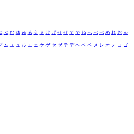
ぶ
ぷ
む
ゆ
ゅ
る
え
ぇ
け
げ
せ
ぜ
て
で
ね
へ
べ
ぺ
め
れ
お
ぉ
プ
ム
ユ
ュ
ル
エ
ェ
ケ
ゲ
セ
ゼ
テ
デ
ヘ
ベ
ペ
メ
レ
オ
ォ
コ
ゴ