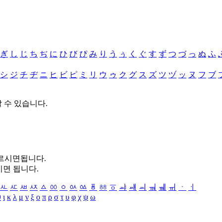
ぎ
し
じ
ち
ぢ
に
ひ
び
ぴ
み
り
う
ぅ
く
ぐ
す
ず
つ
づ
っ
ぬ
ふ
シ
ジ
チ
ヂ
ニ
ヒ
ビ
ピ
ミ
リ
ウ
ゥ
ク
グ
ス
ズ
ツ
ヅ
ッ
ヌ
フ
ブ
할 수 있습니다.
누르시면됩니다.
시면 됩니다.
ㅻ
ㅼ
ㅽ
ㅾ
ㅿ
ㆀ
ㆁ
ㆂ
ㆃ
ㆄ
ㆅ
ㆆ
ㆇ
ㆈ
ㆉ
ㆊ
ㆋ
ㆌ
ㆍ
ㆎ
θ
ι
κ
λ
μ
ν
ξ
ο
π
ρ
σ
τ
υ
φ
χ
ψ
ω