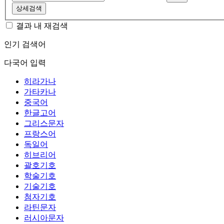
상세검색
결과 내 재검색
인기 검색어
다국어 입력
히라가나
가타카나
중국어
한글고어
그리스문자
프랑스어
독일어
히브리어
괄호기호
학술기호
기술기호
첨자기호
라틴문자
러시아문자