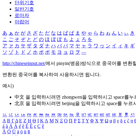
단위기호
일반기호
로마자
아랍어
あ
ぁ
か
が
さ
ざ
た
だ
な
は
ば
ぱ
ま
や
ゃ
ら
わ
ゎ
ん
い
ぃ
き
こ
ご
そ
ぞ
と
ど
の
ほ
ぼ
ぽ
も
よ
ょ
ろ
を
ア
ァ
カ
サ
ザ
タ
ダ
ナ
ハ
バ
パ
マ
ヤ
ャ
ラ
ワ
ヮ
ン
イ
ィ
キ
ギ
ソ
ゾ
ト
ド
ノ
ホ
ボ
ポ
モ
ヨ
ョ
ロ
ヲ
―
http://chineseinput.net/
에서 pinyin(병음)방식으로 중국어를 변환
변환된 중국어를 복사하여 사용하시면 됩니다.
예시)
中文 을 입력하시려면
zhongwen
을 입력하시고 space를
北京 을 입력하시려면
beijing
을 입력하시고 space를 누르
ㅥ
ㅦ
ㅧ
ㅨ
ㅩ
ㅪ
ㅫ
ㅬ
ㅭ
ㅮ
ㅯ
ㅰ
ㅱ
ㅲ
ㅳ
ㅴ
ㅵ
ㅶ
ㅷ
ㅸ
ㅹ
ㅺ
Α
Β
Γ
Δ
Ε
Ζ
Η
Θ
Ι
Κ
Λ
Μ
Ν
Ξ
Ο
Π
Ρ
Σ
Τ
Υ
Φ
Χ
Ψ
Ω
α
β
γ
δ
ε
ζ
η
á
à
Á
À
é
è
É
È
ç
Ç
ê
Ä
Ö
Ü
ä
ö
ü
ß