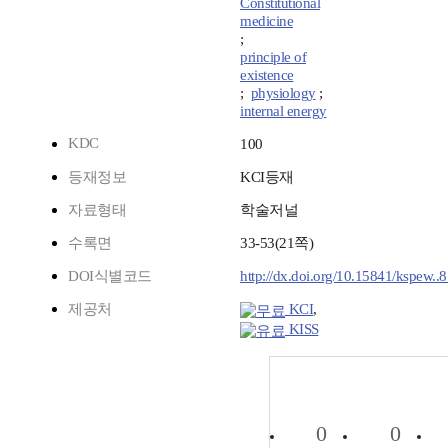
Constitutional
medicine
;
principle of
existence
;
physiology
;
internal energy
KDC
100
등재정보
KCI등재
자료형태
학술저널
수록면
33-53(21쪽)
DOI식별코드
http://dx.doi.org/10.15841/kspew..
제공처
KCI
,
KISS
0
0