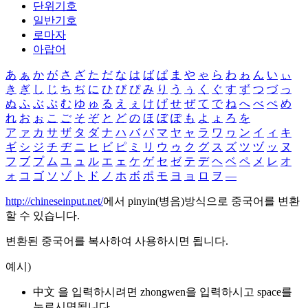
단위기호
일반기호
로마자
아랍어
あ
ぁ
か
が
さ
ざ
た
だ
な
は
ば
ぱ
ま
や
ゃ
ら
わ
ゎ
ん
い
ぃ
き
ぎ
し
じ
ち
ぢ
に
ひ
び
ぴ
み
り
う
ぅ
く
ぐ
す
ず
つ
づ
っ
ぬ
ふ
ぶ
ぷ
む
ゆ
ゅ
る
え
ぇ
け
げ
せ
ぜ
て
で
ね
へ
べ
ぺ
め
れ
お
ぉ
こ
ご
そ
ぞ
と
ど
の
ほ
ぼ
ぽ
も
よ
ょ
ろ
を
ア
ァ
カ
サ
ザ
タ
ダ
ナ
ハ
バ
パ
マ
ヤ
ャ
ラ
ワ
ヮ
ン
イ
ィ
キ
ギ
シ
ジ
チ
ヂ
ニ
ヒ
ビ
ピ
ミ
リ
ウ
ゥ
ク
グ
ス
ズ
ツ
ヅ
ッ
ヌ
フ
ブ
プ
ム
ユ
ュ
ル
エ
ェ
ケ
ゲ
セ
ゼ
テ
デ
ヘ
ベ
ペ
メ
レ
オ
ォ
コ
ゴ
ソ
ゾ
ト
ド
ノ
ホ
ボ
ポ
モ
ヨ
ョ
ロ
ヲ
―
http://chineseinput.net/
에서 pinyin(병음)방식으로 중국어를 변환
할 수 있습니다.
변환된 중국어를 복사하여 사용하시면 됩니다.
예시)
中文 을 입력하시려면
zhongwen
을 입력하시고 space를
누르시면됩니다.