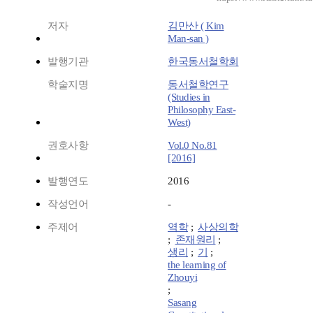
저자
김만산 ( Kim
Man-san )
발행기관
한국동서철학회
학술지명
동서철학연구
(Studies in
Philosophy East-
West)
권호사항
Vol.0 No.81
[2016]
발행연도
2016
작성언어
-
주제어
역학
;
사상의학
;
존재원리
;
생리
;
기
;
the learning of
Zhouyi
;
Sasang