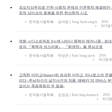
외모지상주의로 인한 사회적 문제의 인문학적 해결방안 -
칭적 심미성의 회복을 위한 현상학적 시도
2016
한국동서철학회
송석랑 ( Song Suck-rang )
KCI등
영화 ≪디스트릭트 9≫에 나타난 폭력의 메커니즘 - 르네
르의 『폭력과 성스러움』, 『희생양』을 중심으로
2016
한국동서철학회
박성준 ( Park Sung-jun )
KCI등재
고착된 이마고(Imago)와 파괴된 이마고, 타나토스의 문
리다 -주남저수지 살인사건과 작품 ‘레베카’의 댄버스 
보이는 죽음욕동의 두 얼굴-
2016
한국동서철학회
김정금 ( Kim Jung-kueme )
KCI