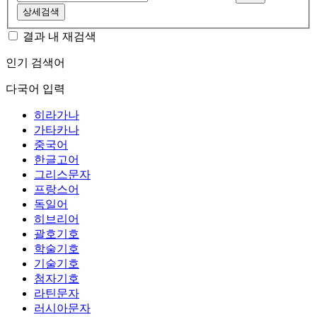
상세검색
결과 내 재검색
인기 검색어
다국어 입력
히라가나
가타카나
중국어
한글고어
그리스문자
프랑스어
독일어
히브리어
괄호기호
학술기호
기술기호
첨자기호
라틴문자
러시아문자