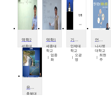
역학2
역학1
기초역학
언어기관해부생리
세종대
세종대
인제대
나사렛
학교
학교
학교
대학교
엄종
엄종
오광
최현
화
화
명
주
유체역학
충북대
학교
이승
수