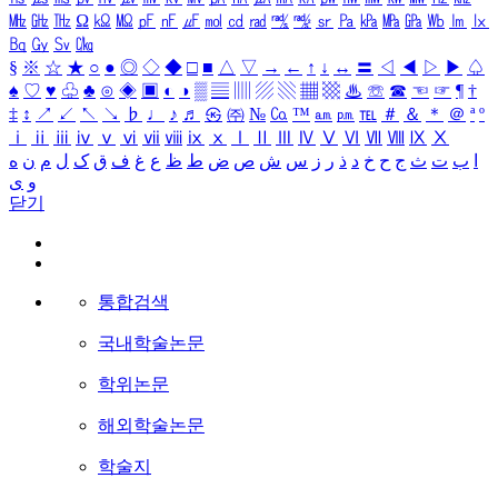
㎒
㎓
㎔
Ω
㏀
㏁
㎊
㎋
㎌
㏖
㏅
㎭
㎮
㎯
㏛
㎩
㎪
㎫
㎬
㏝
㏐
㏓
㏃
㏉
㏜
㏆
§
※
☆
★
○
●
◎
◇
◆
□
■
△
▽
→
←
↑
↓
↔
〓
◁
◀
▷
▶
♤
♠
♡
♥
♧
♣
⊙
◈
▣
◐
◑
▒
▤
▥
▨
▧
▦
▩
♨
☏
☎
☜
☞
¶
†
‡
↕
↗
↙
↖
↘
♭
♩
♪
♬
㉿
㈜
№
㏇
™
㏂
㏘
℡
＃
＆
＊
＠
ª
º
ⅰ
ⅱ
ⅲ
ⅳ
ⅴ
ⅵ
ⅶ
ⅷ
ⅸ
ⅹ
Ⅰ
Ⅱ
Ⅲ
Ⅳ
Ⅴ
Ⅵ
Ⅶ
Ⅷ
Ⅸ
Ⅹ
ا
ب
ت
ث
ج
ح
خ
د
ذ
ر
ز
س
ش
ص
ض
ط
ظ
ع
غ
ف
ق
ک
ل
م
ن
ه
و
ی
닫기
통합검색
국내학술논문
학위논문
해외학술논문
학술지