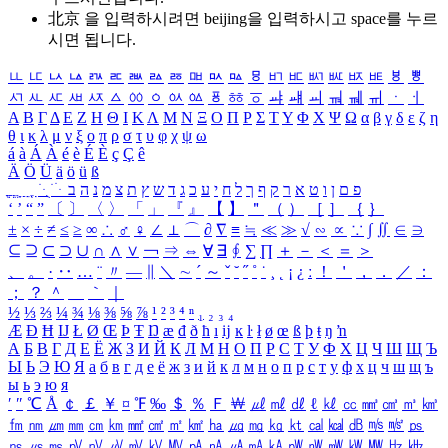
北京 을 입력하시려면
beijing
을 입력하시고 space를 누르
시면 됩니다.
ㅥ
ㅦ
ㅧ
ㅨ
ㅩ
ㅪ
ㅫ
ㅬ
ㅭ
ㅮ
ㅯ
ㅰ
ㅱ
ㅲ
ㅳ
ㅴ
ㅵ
ㅶ
ㅷ
ㅸ
ㅹ
ㅺ
ㅻ
ㅼ
ㅽ
ㅾ
ㅿ
ㆀ
ㆁ
ㆂ
ㆃ
ㆄ
ㆅ
ㆆ
ㆇ
ㆈ
ㆉ
ㆊ
ㆋ
ㆌ
ㆍ
ㆎ
Α
Β
Γ
Δ
Ε
Ζ
Η
Θ
Ι
Κ
Λ
Μ
Ν
Ξ
Ο
Π
Ρ
Σ
Τ
Υ
Φ
Χ
Ψ
Ω
α
β
γ
δ
ε
ζ
η
θ
ι
κ
λ
μ
ν
ξ
ο
π
ρ
σ
τ
υ
φ
χ
ψ
ω
á
à
Á
À
é
è
É
È
ç
Ç
ê
Ä
Ö
Ü
ä
ö
ü
ß
ְ
ֳ
ֲ
ֱ
ָ
ַ
ֵ
ֶ
ִ
ֹ
ּ
ֻ
ׂ
ׁ
ּ
ב
ה
נ
מ
צ
ת
ץ
ש
ד
ג
כ
ע
י
ח
ל
ך
ף
ק
ר
א
ט
ו
ן
ם
פ
‘
’
“
”
〔
〕
〈
〉
「
」
『
』
【
】
＂
（
）
［
］
｛
｝
±
×
÷
≠
≤
≥
∞
∴
♂
♀
∠
⊥
⌒
∂
∇
≡
≒
≪
≫
√
∽
∝
∵
∫
∬
∈
∋
⊆
⊇
⊂
⊃
∪
∩
∧
∨
￢
⇒
⇔
∀
∃
∮
∑
∏
＋
－
＜
＝
＞
、
。
·
‥
…
¨
〃
―
∥
＼
∼
´
～
ˇ
˘
˝
˚
˙
¸
˛
¡
¿
ː
！
＇
，
．
／
：
；
？
＾
＿
｀
｜
½
⅓
⅔
¼
¾
⅛
⅜
⅝
⅞
¹
²
³
⁴
ⁿ
₁
₂
₃
₄
Æ
Ð
Ħ
Ĳ
Ł
Ø
Œ
Þ
Ŧ
Ŋ
æ
đ
ð
ħ
ı
ĳ
ĸ
ŀ
ł
ø
œ
ß
þ
ŧ
ŋ
ŉ
А
Б
В
Г
Д
Е
Ё
Ж
З
И
Й
К
Л
М
Н
О
П
Р
С
Т
У
Ф
Х
Ц
Ч
Ш
Щ
Ъ
Ы
Ь
Э
Ю
Я
а
б
в
г
д
е
ё
ж
з
и
й
к
л
м
н
о
п
р
с
т
у
ф
х
ц
ч
ш
щ
ъ
ы
ь
э
ю
я
′
″
℃
Å
￠
￡
￥
¤
℉
‰
＄
％
Ｆ
￦
㎕
㎖
㎗
ℓ
㎘
㏄
㎣
㎤
㎥
㎦
㎙
㎚
㎛
㎜
㎝
㎞
㎟
㎠
㎡
㎢
㏊
㎍
㎎
㎏
㏏
㎈
㎉
㏈
㎧
㎨
㎰
㎱
㎲
㎳
㎴
㎵
㎶
㎷
㎸
㎹
㎀
㎁
㎂
㎃
㎄
㎺
㎻
㎽
㎾
㎿
㎐
㎑