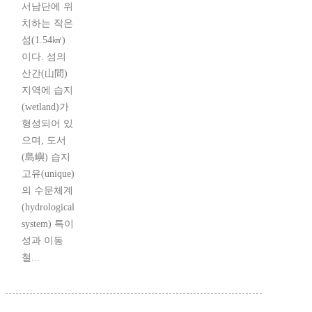
서남단에 위
치하는 작은
섬(1.54㎢)
이다. 섬의
산간(山間)
지역에 습지
(wetland)가
형성되어 있
으며, 도서
(島嶼) 습지
고유(unique)
의 수문체계
(hydrological
system) 특이
성과 이동
철...