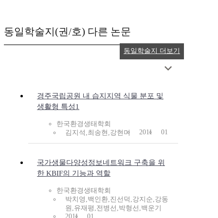
동일학술지(권/호) 다른 논문
동일학술지 더보기
경주국립공원 내 습지지역 식물 분포 및
생활형 특성1
한국환경생태학회
2011
01
김지석,최송현,강현미
국가생물다양성정보네트워크 구축을 위
한 KBIF의 기능과 역할
한국환경생태학회
박치영,백인환,진선덕,강지순,강동
원,유재평,전병선,박형선,백운기
2011
01