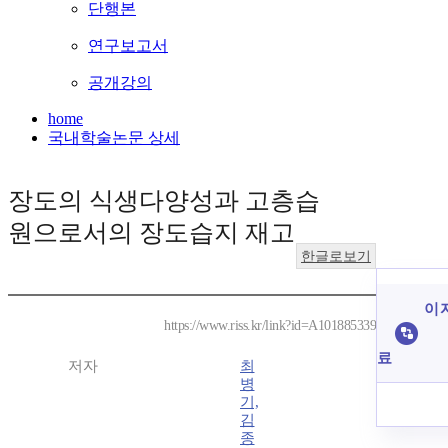
단행본
연구보고서
공개강의
home
국내학술논문 상세
장도의 식생다양성과 고층습
원으로서의 장도습지 재고
한글로보기
이 
https://www.riss.kr/link?id=A101885339
료
저자
최
병
기,
김
종