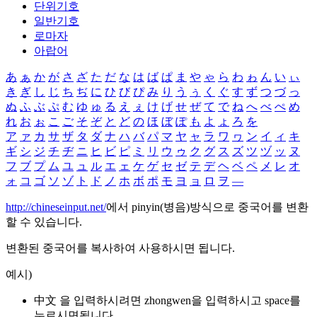
단위기호
일반기호
로마자
아랍어
あ
ぁ
か
が
さ
ざ
た
だ
な
は
ば
ぱ
ま
や
ゃ
ら
わ
ゎ
ん
い
ぃ
き
ぎ
し
じ
ち
ぢ
に
ひ
び
ぴ
み
り
う
ぅ
く
ぐ
す
ず
つ
づ
っ
ぬ
ふ
ぶ
ぷ
む
ゆ
ゅ
る
え
ぇ
け
げ
せ
ぜ
て
で
ね
へ
べ
ぺ
め
れ
お
ぉ
こ
ご
そ
ぞ
と
ど
の
ほ
ぼ
ぽ
も
よ
ょ
ろ
を
ア
ァ
カ
サ
ザ
タ
ダ
ナ
ハ
バ
パ
マ
ヤ
ャ
ラ
ワ
ヮ
ン
イ
ィ
キ
ギ
シ
ジ
チ
ヂ
ニ
ヒ
ビ
ピ
ミ
リ
ウ
ゥ
ク
グ
ス
ズ
ツ
ヅ
ッ
ヌ
フ
ブ
プ
ム
ユ
ュ
ル
エ
ェ
ケ
ゲ
セ
ゼ
テ
デ
ヘ
ベ
ペ
メ
レ
オ
ォ
コ
ゴ
ソ
ゾ
ト
ド
ノ
ホ
ボ
ポ
モ
ヨ
ョ
ロ
ヲ
―
http://chineseinput.net/
에서 pinyin(병음)방식으로 중국어를 변환
할 수 있습니다.
변환된 중국어를 복사하여 사용하시면 됩니다.
예시)
中文 을 입력하시려면
zhongwen
을 입력하시고 space를
누르시면됩니다.