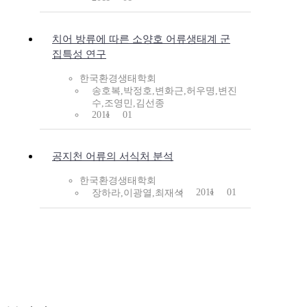
치어 방류에 따른 소양호 어류생태계 군
집특성 연구
한국환경생태학회
송호복,박정호,변화근,허우명,변진
수,조영민,김선종
2011
01
공지천 어류의 서식처 분석
한국환경생태학회
2011
01
장하라,이광열,최재석