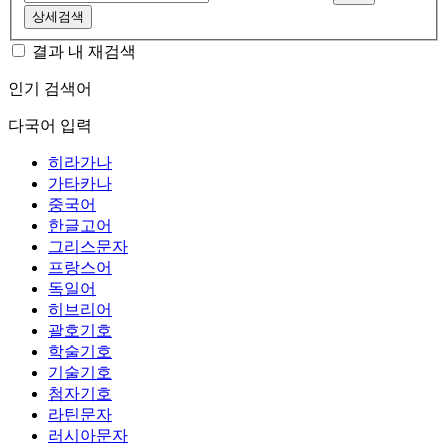
상세검색
결과 내 재검색
인기 검색어
다국어 입력
히라가나
가타카나
중국어
한글고어
그리스문자
프랑스어
독일어
히브리어
괄호기호
학술기호
기술기호
첨자기호
라틴문자
러시아문자