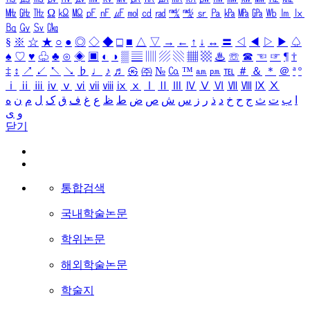
㎒
㎓
㎔
Ω
㏀
㏁
㎊
㎋
㎌
㏖
㏅
㎭
㎮
㎯
㏛
㎩
㎪
㎫
㎬
㏝
㏐
㏓
㏃
㏉
㏜
㏆
§
※
☆
★
○
●
◎
◇
◆
□
■
△
▽
→
←
↑
↓
↔
〓
◁
◀
▷
▶
♤
♠
♡
♥
♧
♣
⊙
◈
▣
◐
◑
▒
▤
▥
▨
▧
▦
▩
♨
☏
☎
☜
☞
¶
†
‡
↕
↗
↙
↖
↘
♭
♩
♪
♬
㉿
㈜
№
㏇
™
㏂
㏘
℡
＃
＆
＊
＠
ª
º
ⅰ
ⅱ
ⅲ
ⅳ
ⅴ
ⅵ
ⅶ
ⅷ
ⅸ
ⅹ
Ⅰ
Ⅱ
Ⅲ
Ⅳ
Ⅴ
Ⅵ
Ⅶ
Ⅷ
Ⅸ
Ⅹ
ا
ب
ت
ث
ج
ح
خ
د
ذ
ر
ز
س
ش
ص
ض
ط
ظ
ع
غ
ف
ق
ک
ل
م
ن
ه
و
ی
닫기
통합검색
국내학술논문
학위논문
해외학술논문
학술지