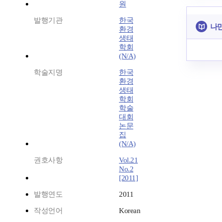
원
발행기관
한국
나만
환경
생태
학회
(N/A)
학술지명
한국
환경
생태
학회
학술
대회
논문
집
(N/A)
권호사항
Vol.21
No.2
[2011]
발행연도
2011
작성언어
Korean