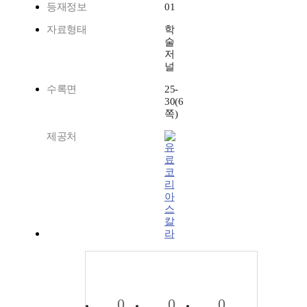
등재정보
01
자료형태
학
술
저
널
수록면
25-
30(6
쪽)
제공처
코
리
아
스
칼
라
0
0
0