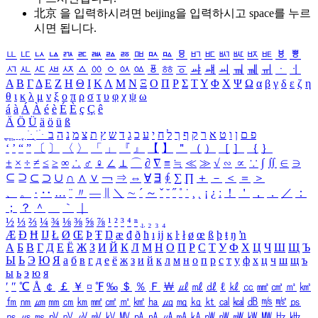
北京 을 입력하시려면
beijing
을 입력하시고 space를 누르
시면 됩니다.
ㅥ
ㅦ
ㅧ
ㅨ
ㅩ
ㅪ
ㅫ
ㅬ
ㅭ
ㅮ
ㅯ
ㅰ
ㅱ
ㅲ
ㅳ
ㅴ
ㅵ
ㅶ
ㅷ
ㅸ
ㅹ
ㅺ
ㅻ
ㅼ
ㅽ
ㅾ
ㅿ
ㆀ
ㆁ
ㆂ
ㆃ
ㆄ
ㆅ
ㆆ
ㆇ
ㆈ
ㆉ
ㆊ
ㆋ
ㆌ
ㆍ
ㆎ
Α
Β
Γ
Δ
Ε
Ζ
Η
Θ
Ι
Κ
Λ
Μ
Ν
Ξ
Ο
Π
Ρ
Σ
Τ
Υ
Φ
Χ
Ψ
Ω
α
β
γ
δ
ε
ζ
η
θ
ι
κ
λ
μ
ν
ξ
ο
π
ρ
σ
τ
υ
φ
χ
ψ
ω
á
à
Á
À
é
è
É
È
ç
Ç
ê
Ä
Ö
Ü
ä
ö
ü
ß
ְ
ֳ
ֲ
ֱ
ָ
ַ
ֵ
ֶ
ִ
ֹ
ּ
ֻ
ׂ
ׁ
ּ
ב
ה
נ
מ
צ
ת
ץ
ש
ד
ג
כ
ע
י
ח
ל
ך
ף
ק
ר
א
ט
ו
ן
ם
פ
‘
’
“
”
〔
〕
〈
〉
「
」
『
』
【
】
＂
（
）
［
］
｛
｝
±
×
÷
≠
≤
≥
∞
∴
♂
♀
∠
⊥
⌒
∂
∇
≡
≒
≪
≫
√
∽
∝
∵
∫
∬
∈
∋
⊆
⊇
⊂
⊃
∪
∩
∧
∨
￢
⇒
⇔
∀
∃
∮
∑
∏
＋
－
＜
＝
＞
、
。
·
‥
…
¨
〃
―
∥
＼
∼
´
～
ˇ
˘
˝
˚
˙
¸
˛
¡
¿
ː
！
＇
，
．
／
：
；
？
＾
＿
｀
｜
½
⅓
⅔
¼
¾
⅛
⅜
⅝
⅞
¹
²
³
⁴
ⁿ
₁
₂
₃
₄
Æ
Ð
Ħ
Ĳ
Ł
Ø
Œ
Þ
Ŧ
Ŋ
æ
đ
ð
ħ
ı
ĳ
ĸ
ŀ
ł
ø
œ
ß
þ
ŧ
ŋ
ŉ
А
Б
В
Г
Д
Е
Ё
Ж
З
И
Й
К
Л
М
Н
О
П
Р
С
Т
У
Ф
Х
Ц
Ч
Ш
Щ
Ъ
Ы
Ь
Э
Ю
Я
а
б
в
г
д
е
ё
ж
з
и
й
к
л
м
н
о
п
р
с
т
у
ф
х
ц
ч
ш
щ
ъ
ы
ь
э
ю
я
′
″
℃
Å
￠
￡
￥
¤
℉
‰
＄
％
Ｆ
￦
㎕
㎖
㎗
ℓ
㎘
㏄
㎣
㎤
㎥
㎦
㎙
㎚
㎛
㎜
㎝
㎞
㎟
㎠
㎡
㎢
㏊
㎍
㎎
㎏
㏏
㎈
㎉
㏈
㎧
㎨
㎰
㎱
㎲
㎳
㎴
㎵
㎶
㎷
㎸
㎹
㎀
㎁
㎂
㎃
㎄
㎺
㎻
㎽
㎾
㎿
㎐
㎑