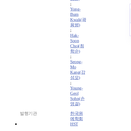
;
Yong-
Bum
Kwak(곽
용범)
;
Hak-
Soon
Choi(최
학순)
;
Seong-
Mo
Kang(강
성모)
;
Young-
Geol
Sohn(손
영걸)
발행기관
한국원
예학회
HST