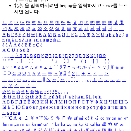
北京 을 입력하시려면
beijing
을 입력하시고 space를 누르
시면 됩니다.
ㅥ
ㅦ
ㅧ
ㅨ
ㅩ
ㅪ
ㅫ
ㅬ
ㅭ
ㅮ
ㅯ
ㅰ
ㅱ
ㅲ
ㅳ
ㅴ
ㅵ
ㅶ
ㅷ
ㅸ
ㅹ
ㅺ
ㅻ
ㅼ
ㅽ
ㅾ
ㅿ
ㆀ
ㆁ
ㆂ
ㆃ
ㆄ
ㆅ
ㆆ
ㆇ
ㆈ
ㆉ
ㆊ
ㆋ
ㆌ
ㆍ
ㆎ
Α
Β
Γ
Δ
Ε
Ζ
Η
Θ
Ι
Κ
Λ
Μ
Ν
Ξ
Ο
Π
Ρ
Σ
Τ
Υ
Φ
Χ
Ψ
Ω
α
β
γ
δ
ε
ζ
η
θ
ι
κ
λ
μ
ν
ξ
ο
π
ρ
σ
τ
υ
φ
χ
ψ
ω
á
à
Á
À
é
è
É
È
ç
Ç
ê
Ä
Ö
Ü
ä
ö
ü
ß
ְ
ֳ
ֲ
ֱ
ָ
ַ
ֵ
ֶ
ִ
ֹ
ּ
ֻ
ׂ
ׁ
ּ
ב
ה
נ
מ
צ
ת
ץ
ש
ד
ג
כ
ע
י
ח
ל
ך
ף
ק
ר
א
ט
ו
ן
ם
פ
‘
’
“
”
〔
〕
〈
〉
「
」
『
』
【
】
＂
（
）
［
］
｛
｝
±
×
÷
≠
≤
≥
∞
∴
♂
♀
∠
⊥
⌒
∂
∇
≡
≒
≪
≫
√
∽
∝
∵
∫
∬
∈
∋
⊆
⊇
⊂
⊃
∪
∩
∧
∨
￢
⇒
⇔
∀
∃
∮
∑
∏
＋
－
＜
＝
＞
、
。
·
‥
…
¨
〃
―
∥
＼
∼
´
～
ˇ
˘
˝
˚
˙
¸
˛
¡
¿
ː
！
＇
，
．
／
：
；
？
＾
＿
｀
｜
½
⅓
⅔
¼
¾
⅛
⅜
⅝
⅞
¹
²
³
⁴
ⁿ
₁
₂
₃
₄
Æ
Ð
Ħ
Ĳ
Ł
Ø
Œ
Þ
Ŧ
Ŋ
æ
đ
ð
ħ
ı
ĳ
ĸ
ŀ
ł
ø
œ
ß
þ
ŧ
ŋ
ŉ
А
Б
В
Г
Д
Е
Ё
Ж
З
И
Й
К
Л
М
Н
О
П
Р
С
Т
У
Ф
Х
Ц
Ч
Ш
Щ
Ъ
Ы
Ь
Э
Ю
Я
а
б
в
г
д
е
ё
ж
з
и
й
к
л
м
н
о
п
р
с
т
у
ф
х
ц
ч
ш
щ
ъ
ы
ь
э
ю
я
′
″
℃
Å
￠
￡
￥
¤
℉
‰
＄
％
Ｆ
￦
㎕
㎖
㎗
ℓ
㎘
㏄
㎣
㎤
㎥
㎦
㎙
㎚
㎛
㎜
㎝
㎞
㎟
㎠
㎡
㎢
㏊
㎍
㎎
㎏
㏏
㎈
㎉
㏈
㎧
㎨
㎰
㎱
㎲
㎳
㎴
㎵
㎶
㎷
㎸
㎹
㎀
㎁
㎂
㎃
㎄
㎺
㎻
㎽
㎾
㎿
㎐
㎑