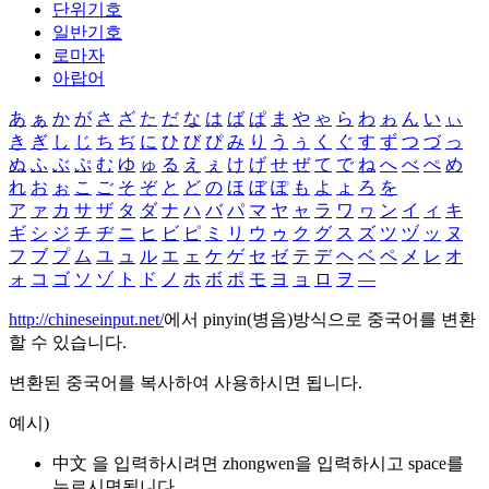
단위기호
일반기호
로마자
아랍어
あ
ぁ
か
が
さ
ざ
た
だ
な
は
ば
ぱ
ま
や
ゃ
ら
わ
ゎ
ん
い
ぃ
き
ぎ
し
じ
ち
ぢ
に
ひ
び
ぴ
み
り
う
ぅ
く
ぐ
す
ず
つ
づ
っ
ぬ
ふ
ぶ
ぷ
む
ゆ
ゅ
る
え
ぇ
け
げ
せ
ぜ
て
で
ね
へ
べ
ぺ
め
れ
お
ぉ
こ
ご
そ
ぞ
と
ど
の
ほ
ぼ
ぽ
も
よ
ょ
ろ
を
ア
ァ
カ
サ
ザ
タ
ダ
ナ
ハ
バ
パ
マ
ヤ
ャ
ラ
ワ
ヮ
ン
イ
ィ
キ
ギ
シ
ジ
チ
ヂ
ニ
ヒ
ビ
ピ
ミ
リ
ウ
ゥ
ク
グ
ス
ズ
ツ
ヅ
ッ
ヌ
フ
ブ
プ
ム
ユ
ュ
ル
エ
ェ
ケ
ゲ
セ
ゼ
テ
デ
ヘ
ベ
ペ
メ
レ
オ
ォ
コ
ゴ
ソ
ゾ
ト
ド
ノ
ホ
ボ
ポ
モ
ヨ
ョ
ロ
ヲ
―
http://chineseinput.net/
에서 pinyin(병음)방식으로 중국어를 변환
할 수 있습니다.
변환된 중국어를 복사하여 사용하시면 됩니다.
예시)
中文 을 입력하시려면
zhongwen
을 입력하시고 space를
누르시면됩니다.