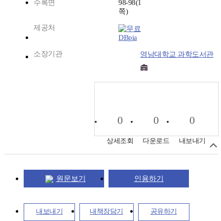
수록면
98-98(1
쪽)
제공처
DBpia
소장기관
영남대학교 과학도서관
0
0
0
상세조회
다운로드
내보내기
원문보기
인용하기
내보내기
내책장담기
공유하기