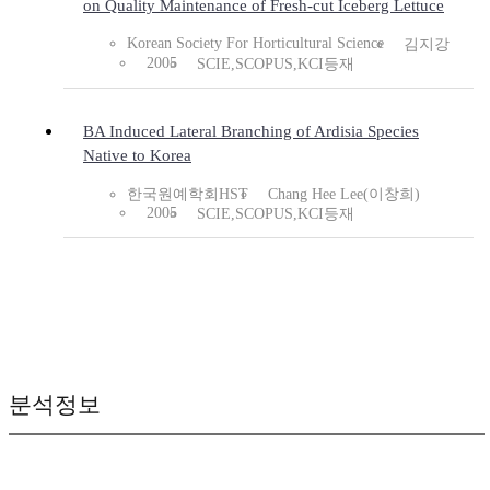
on Quality Maintenance of Fresh-cut Iceberg Lettuce
Korean Society For Horticultural Science
김지강
2005
SCIE,SCOPUS,KCI등재
BA Induced Lateral Branching of Ardisia Species
Native to Korea
한국원예학회HST
Chang Hee Lee(이창희)
2005
SCIE,SCOPUS,KCI등재
분석정보