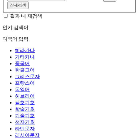
상세검색
결과 내 재검색
인기 검색어
다국어 입력
히라가나
가타카나
중국어
한글고어
그리스문자
프랑스어
독일어
히브리어
괄호기호
학술기호
기술기호
첨자기호
라틴문자
러시아문자