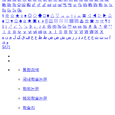
㎒
㎓
㎔
Ω
㏀
㏁
㎊
㎋
㎌
㏖
㏅
㎭
㎮
㎯
㏛
㎩
㎪
㎫
㎬
㏝
㏐
㏓
㏃
㏉
㏜
㏆
§
※
☆
★
○
●
◎
◇
◆
□
■
△
▽
→
←
↑
↓
↔
〓
◁
◀
▷
▶
♤
♠
♡
♥
♧
♣
⊙
◈
▣
◐
◑
▒
▤
▥
▨
▧
▦
▩
♨
☏
☎
☜
☞
¶
†
‡
↕
↗
↙
↖
↘
♭
♩
♪
♬
㉿
㈜
№
㏇
™
㏂
㏘
℡
＃
＆
＊
＠
ª
º
ⅰ
ⅱ
ⅲ
ⅳ
ⅴ
ⅵ
ⅶ
ⅷ
ⅸ
ⅹ
Ⅰ
Ⅱ
Ⅲ
Ⅳ
Ⅴ
Ⅵ
Ⅶ
Ⅷ
Ⅸ
Ⅹ
ا
ب
ت
ث
ج
ح
خ
د
ذ
ر
ز
س
ش
ص
ض
ط
ظ
ع
غ
ف
ق
ک
ل
م
ن
ه
و
ی
닫기
통합검색
국내학술논문
학위논문
해외학술논문
학술지