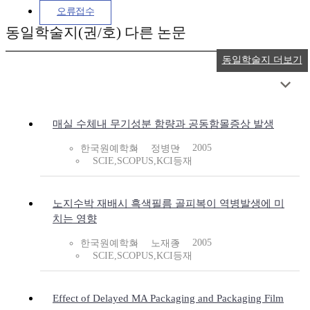
오류접수
동일학술지(권/호) 다른 논문
동일학술지 더보기
매실 수체내 무기성분 함량과 공동함몰증상 발생
2005
한국원예학회
정병만
SCIE,SCOPUS,KCI등재
노지수박 재배시 흑색필름 골피복이 역병발생에 미
치는 영향
2005
한국원예학회
노재종
SCIE,SCOPUS,KCI등재
Effect of Delayed MA Packaging and Packaging Film