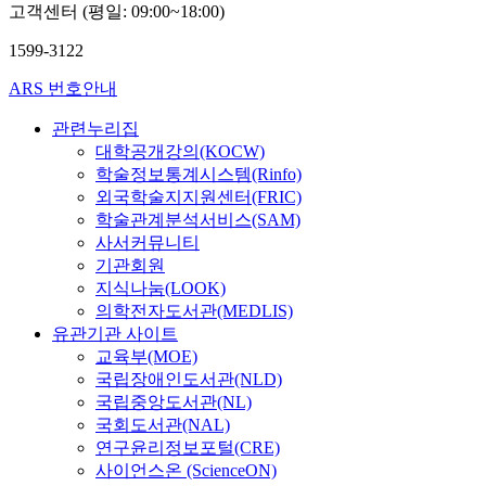
(Yungi
고객센터 (평일: 09:00~18:00)
Kim)
1599-3122
ARS 번호안내
관련누리집
대학공개강의(KOCW)
학술정보통계시스템(Rinfo)
외국학술지지원센터(FRIC)
학술관계분석서비스(SAM)
사서커뮤니티
기관회원
지식나눔(LOOK)
의학전자도서관(MEDLIS)
유관기관 사이트
교육부(MOE)
국립장애인도서관(NLD)
국립중앙도서관(NL)
국회도서관(NAL)
연구윤리정보포털(CRE)
사이언스온 (ScienceON)