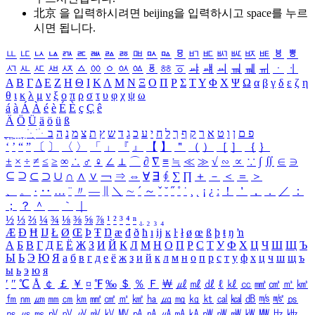
北京 을 입력하시려면
beijing
을 입력하시고 space를 누르
시면 됩니다.
ㅥ
ㅦ
ㅧ
ㅨ
ㅩ
ㅪ
ㅫ
ㅬ
ㅭ
ㅮ
ㅯ
ㅰ
ㅱ
ㅲ
ㅳ
ㅴ
ㅵ
ㅶ
ㅷ
ㅸ
ㅹ
ㅺ
ㅻ
ㅼ
ㅽ
ㅾ
ㅿ
ㆀ
ㆁ
ㆂ
ㆃ
ㆄ
ㆅ
ㆆ
ㆇ
ㆈ
ㆉ
ㆊ
ㆋ
ㆌ
ㆍ
ㆎ
Α
Β
Γ
Δ
Ε
Ζ
Η
Θ
Ι
Κ
Λ
Μ
Ν
Ξ
Ο
Π
Ρ
Σ
Τ
Υ
Φ
Χ
Ψ
Ω
α
β
γ
δ
ε
ζ
η
θ
ι
κ
λ
μ
ν
ξ
ο
π
ρ
σ
τ
υ
φ
χ
ψ
ω
á
à
Á
À
é
è
É
È
ç
Ç
ê
Ä
Ö
Ü
ä
ö
ü
ß
ְ
ֳ
ֲ
ֱ
ָ
ַ
ֵ
ֶ
ִ
ֹ
ּ
ֻ
ׂ
ׁ
ּ
ב
ה
נ
מ
צ
ת
ץ
ש
ד
ג
כ
ע
י
ח
ל
ך
ף
ק
ר
א
ט
ו
ן
ם
פ
‘
’
“
”
〔
〕
〈
〉
「
」
『
』
【
】
＂
（
）
［
］
｛
｝
±
×
÷
≠
≤
≥
∞
∴
♂
♀
∠
⊥
⌒
∂
∇
≡
≒
≪
≫
√
∽
∝
∵
∫
∬
∈
∋
⊆
⊇
⊂
⊃
∪
∩
∧
∨
￢
⇒
⇔
∀
∃
∮
∑
∏
＋
－
＜
＝
＞
、
。
·
‥
…
¨
〃
―
∥
＼
∼
´
～
ˇ
˘
˝
˚
˙
¸
˛
¡
¿
ː
！
＇
，
．
／
：
；
？
＾
＿
｀
｜
½
⅓
⅔
¼
¾
⅛
⅜
⅝
⅞
¹
²
³
⁴
ⁿ
₁
₂
₃
₄
Æ
Ð
Ħ
Ĳ
Ł
Ø
Œ
Þ
Ŧ
Ŋ
æ
đ
ð
ħ
ı
ĳ
ĸ
ŀ
ł
ø
œ
ß
þ
ŧ
ŋ
ŉ
А
Б
В
Г
Д
Е
Ё
Ж
З
И
Й
К
Л
М
Н
О
П
Р
С
Т
У
Ф
Х
Ц
Ч
Ш
Щ
Ъ
Ы
Ь
Э
Ю
Я
а
б
в
г
д
е
ё
ж
з
и
й
к
л
м
н
о
п
р
с
т
у
ф
х
ц
ч
ш
щ
ъ
ы
ь
э
ю
я
′
″
℃
Å
￠
￡
￥
¤
℉
‰
＄
％
Ｆ
￦
㎕
㎖
㎗
ℓ
㎘
㏄
㎣
㎤
㎥
㎦
㎙
㎚
㎛
㎜
㎝
㎞
㎟
㎠
㎡
㎢
㏊
㎍
㎎
㎏
㏏
㎈
㎉
㏈
㎧
㎨
㎰
㎱
㎲
㎳
㎴
㎵
㎶
㎷
㎸
㎹
㎀
㎁
㎂
㎃
㎄
㎺
㎻
㎽
㎾
㎿
㎐
㎑