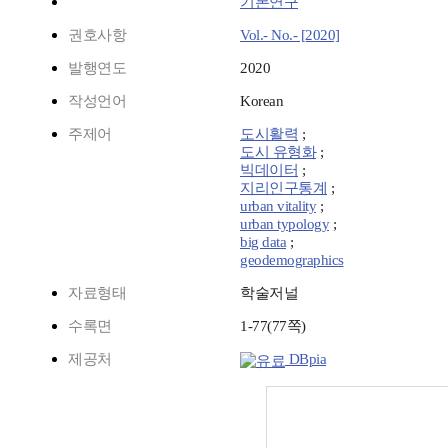
기본연구
권호사항
Vol.- No.- [2020]
발행연도
2020
작성언어
Korean
주제어
도시활력
;
도시 유형화
;
빅데이터
;
지리인구통계
;
urban vitality
;
urban typology
;
big data
;
geodemographics
자료형태
학술저널
수록면
1-77(77쪽)
제공처
DBpia