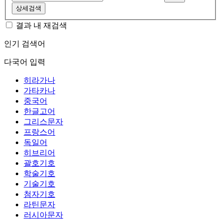
상세검색
결과 내 재검색
인기 검색어
다국어 입력
히라가나
가타카나
중국어
한글고어
그리스문자
프랑스어
독일어
히브리어
괄호기호
학술기호
기술기호
첨자기호
라틴문자
러시아문자