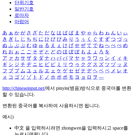
단위기호
일반기호
로마자
아랍어
あ
ぁ
か
が
さ
ざ
た
だ
な
は
ば
ぱ
ま
や
ゃ
ら
わ
ゎ
ん
い
ぃ
き
ぎ
し
じ
ち
ぢ
に
ひ
び
ぴ
み
り
う
ぅ
く
ぐ
す
ず
つ
づ
っ
ぬ
ふ
ぶ
ぷ
む
ゆ
ゅ
る
え
ぇ
け
げ
せ
ぜ
て
で
ね
へ
べ
ぺ
め
れ
お
ぉ
こ
ご
そ
ぞ
と
ど
の
ほ
ぼ
ぽ
も
よ
ょ
ろ
を
ア
ァ
カ
サ
ザ
タ
ダ
ナ
ハ
バ
パ
マ
ヤ
ャ
ラ
ワ
ヮ
ン
イ
ィ
キ
ギ
シ
ジ
チ
ヂ
ニ
ヒ
ビ
ピ
ミ
リ
ウ
ゥ
ク
グ
ス
ズ
ツ
ヅ
ッ
ヌ
フ
ブ
プ
ム
ユ
ュ
ル
エ
ェ
ケ
ゲ
セ
ゼ
テ
デ
ヘ
ベ
ペ
メ
レ
オ
ォ
コ
ゴ
ソ
ゾ
ト
ド
ノ
ホ
ボ
ポ
モ
ヨ
ョ
ロ
ヲ
―
http://chineseinput.net/
에서 pinyin(병음)방식으로 중국어를 변환
할 수 있습니다.
변환된 중국어를 복사하여 사용하시면 됩니다.
예시)
中文 을 입력하시려면
zhongwen
을 입력하시고 space를
누르시면됩니다.