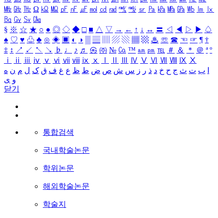
㎒
㎓
㎔
Ω
㏀
㏁
㎊
㎋
㎌
㏖
㏅
㎭
㎮
㎯
㏛
㎩
㎪
㎫
㎬
㏝
㏐
㏓
㏃
㏉
㏜
㏆
§
※
☆
★
○
●
◎
◇
◆
□
■
△
▽
→
←
↑
↓
↔
〓
◁
◀
▷
▶
♤
♠
♡
♥
♧
♣
⊙
◈
▣
◐
◑
▒
▤
▥
▨
▧
▦
▩
♨
☏
☎
☜
☞
¶
†
‡
↕
↗
↙
↖
↘
♭
♩
♪
♬
㉿
㈜
№
㏇
™
㏂
㏘
℡
＃
＆
＊
＠
ª
º
ⅰ
ⅱ
ⅲ
ⅳ
ⅴ
ⅵ
ⅶ
ⅷ
ⅸ
ⅹ
Ⅰ
Ⅱ
Ⅲ
Ⅳ
Ⅴ
Ⅵ
Ⅶ
Ⅷ
Ⅸ
Ⅹ
ا
ب
ت
ث
ج
ح
خ
د
ذ
ر
ز
س
ش
ص
ض
ط
ظ
ع
غ
ف
ق
ک
ل
م
ن
ه
و
ی
닫기
통합검색
국내학술논문
학위논문
해외학술논문
학술지