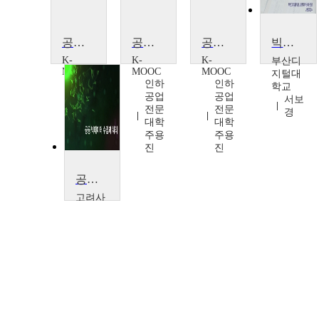
공간 빅데이터 프로그래밍[Geo-Big Data Programming]
공간 빅데이터 프로그래밍[Geo-Big Data Programming]
공간 빅데이터 프로그래밍[Geo-Big Data Programming]
빅데이터 기반 사회환경분석 및 기관운영 평가
K-
K-
K-
부산디
MOOC
MOOC
MOOC
지털대
인하
인하
인하
학교
공업
공업
공업
서보
전문
전문
전문
경
대학
대학
대학
주용
주용
주용
진
진
진
공공 빅데이터 수집과 처리
고려사
이버대
학교
나홍석
(Hongseok
Na),김용
성
(Yongsung
Kim),김
윤기