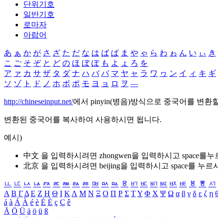
단위기호
일반기호
로마자
아랍어
あ
ぁ
か
が
さ
ざ
た
だ
な
は
ば
ぱ
ま
や
ゃ
ら
わ
ゎ
ん
い
ぃ
き
こ
ご
そ
ぞ
と
ど
の
ほ
ぼ
ぽ
も
よ
ょ
ろ
を
ア
ァ
カ
サ
ザ
タ
ダ
ナ
ハ
バ
パ
マ
ヤ
ャ
ラ
ワ
ヮ
ン
イ
ィ
キ
ギ
ソ
ゾ
ト
ド
ノ
ホ
ボ
ポ
モ
ヨ
ョ
ロ
ヲ
―
http://chineseinput.net/
에서 pinyin(병음)방식으로 중국어를 변환
변환된 중국어를 복사하여 사용하시면 됩니다.
예시)
中文 을 입력하시려면
zhongwen
을 입력하시고 space를
北京 을 입력하시려면
beijing
을 입력하시고 space를 누르
ㅥ
ㅦ
ㅧ
ㅨ
ㅩ
ㅪ
ㅫ
ㅬ
ㅭ
ㅮ
ㅯ
ㅰ
ㅱ
ㅲ
ㅳ
ㅴ
ㅵ
ㅶ
ㅷ
ㅸ
ㅹ
ㅺ
Α
Β
Γ
Δ
Ε
Ζ
Η
Θ
Ι
Κ
Λ
Μ
Ν
Ξ
Ο
Π
Ρ
Σ
Τ
Υ
Φ
Χ
Ψ
Ω
α
β
γ
δ
ε
ζ
η
á
à
Á
À
é
è
É
È
ç
Ç
ê
Ä
Ö
Ü
ä
ö
ü
ß