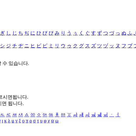
ぎ
し
じ
ち
ぢ
に
ひ
び
ぴ
み
り
う
ぅ
く
ぐ
す
ず
つ
づ
っ
ぬ
ふ
シ
ジ
チ
ヂ
ニ
ヒ
ビ
ピ
ミ
リ
ウ
ゥ
ク
グ
ス
ズ
ツ
ヅ
ッ
ヌ
フ
ブ
할 수 있습니다.
누르시면됩니다.
시면 됩니다.
ㅻ
ㅼ
ㅽ
ㅾ
ㅿ
ㆀ
ㆁ
ㆂ
ㆃ
ㆄ
ㆅ
ㆆ
ㆇ
ㆈ
ㆉ
ㆊ
ㆋ
ㆌ
ㆍ
ㆎ
θ
ι
κ
λ
μ
ν
ξ
ο
π
ρ
σ
τ
υ
φ
χ
ψ
ω