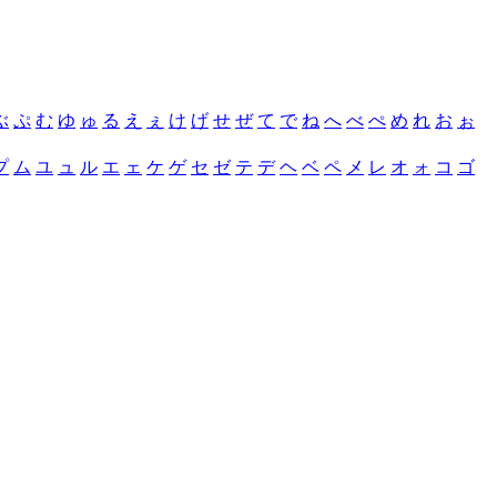
ぶ
ぷ
む
ゆ
ゅ
る
え
ぇ
け
げ
せ
ぜ
て
で
ね
へ
べ
ぺ
め
れ
お
ぉ
プ
ム
ユ
ュ
ル
エ
ェ
ケ
ゲ
セ
ゼ
テ
デ
ヘ
ベ
ペ
メ
レ
オ
ォ
コ
ゴ