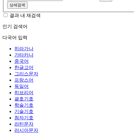
상세검색
결과 내 재검색
인기 검색어
다국어 입력
히라가나
가타카나
중국어
한글고어
그리스문자
프랑스어
독일어
히브리어
괄호기호
학술기호
기술기호
첨자기호
라틴문자
러시아문자