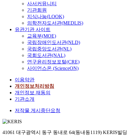
사서커뮤니티
기관회원
지식나눔(LOOK)
의학전자도서관(MEDLIS)
유관기관 사이트
교육부(MOE)
국립장애인도서관(NLD)
국립중앙도서관(NL)
국회도서관(NAL)
연구윤리정보포털(CRE)
사이언스온 (ScienceON)
이용약관
개인정보처리방침
개인정보 재동의
기관소개
저작물 게시중단요청
41061 대구광역시 동구 동내로 64(동내동1119) KERIS빌딩