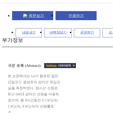
원문보기
인용하기
내보내기
내책장담기
공유하기
오
부가정보
국문 초록 (Abstract)
본 논문에서는 Ge가 함유된 일반
단일모드 광섬유의 감마선 유입손
실을 측정하였다. 방사선 선원은
$Co^{60}$ 감마선 선원을 이용하
였으며, 총 4시간동안 0.5 kGy/hr,
2 kGy/hr, 8 kGy/hr의 선량률로
조...