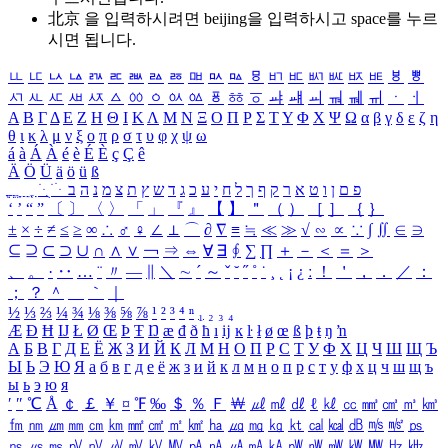
北京 을 입력하시려면
beijing
을 입력하시고 space를 누르
시면 됩니다.
ㅥ
ㅦ
ㅧ
ㅨ
ㅩ
ㅪ
ㅫ
ㅬ
ㅭ
ㅮ
ㅯ
ㅰ
ㅱ
ㅲ
ㅳ
ㅴ
ㅵ
ㅶ
ㅷ
ㅸ
ㅹ
ㅺ
ㅻ
ㅼ
ㅽ
ㅾ
ㅿ
ㆀ
ㆁ
ㆂ
ㆃ
ㆄ
ㆅ
ㆆ
ㆇ
ㆈ
ㆉ
ㆊ
ㆋ
ㆌ
ㆍ
ㆎ
Α
Β
Γ
Δ
Ε
Ζ
Η
Θ
Ι
Κ
Λ
Μ
Ν
Ξ
Ο
Π
Ρ
Σ
Τ
Υ
Φ
Χ
Ψ
Ω
α
β
γ
δ
ε
ζ
η
θ
ι
κ
λ
μ
ν
ξ
ο
π
ρ
σ
τ
υ
φ
χ
ψ
ω
á
à
Á
À
é
è
É
È
ç
Ç
ê
Ä
Ö
Ü
ä
ö
ü
ß
ְ
ֳ
ֲ
ֱ
ָ
ַ
ֵ
ֶ
ִ
ֹ
ּ
ֻ
ׂ
ׁ
ּ
ב
ה
נ
מ
צ
ת
ץ
ש
ד
ג
כ
ע
י
ח
ל
ך
ף
ק
ר
א
ט
ו
ן
ם
פ
‘
’
“
”
〔
〕
〈
〉
「
」
『
』
【
】
＂
（
）
［
］
｛
｝
±
×
÷
≠
≤
≥
∞
∴
♂
♀
∠
⊥
⌒
∂
∇
≡
≒
≪
≫
√
∽
∝
∵
∫
∬
∈
∋
⊆
⊇
⊂
⊃
∪
∩
∧
∨
￢
⇒
⇔
∀
∃
∮
∑
∏
＋
－
＜
＝
＞
、
。
·
‥
…
¨
〃
―
∥
＼
∼
´
～
ˇ
˘
˝
˚
˙
¸
˛
¡
¿
ː
！
＇
，
．
／
：
；
？
＾
＿
｀
｜
½
⅓
⅔
¼
¾
⅛
⅜
⅝
⅞
¹
²
³
⁴
ⁿ
₁
₂
₃
₄
Æ
Ð
Ħ
Ĳ
Ł
Ø
Œ
Þ
Ŧ
Ŋ
æ
đ
ð
ħ
ı
ĳ
ĸ
ŀ
ł
ø
œ
ß
þ
ŧ
ŋ
ŉ
А
Б
В
Г
Д
Е
Ё
Ж
З
И
Й
К
Л
М
Н
О
П
Р
С
Т
У
Ф
Х
Ц
Ч
Ш
Щ
Ъ
Ы
Ь
Э
Ю
Я
а
б
в
г
д
е
ё
ж
з
и
й
к
л
м
н
о
п
р
с
т
у
ф
х
ц
ч
ш
щ
ъ
ы
ь
э
ю
я
′
″
℃
Å
￠
￡
￥
¤
℉
‰
＄
％
Ｆ
￦
㎕
㎖
㎗
ℓ
㎘
㏄
㎣
㎤
㎥
㎦
㎙
㎚
㎛
㎜
㎝
㎞
㎟
㎠
㎡
㎢
㏊
㎍
㎎
㎏
㏏
㎈
㎉
㏈
㎧
㎨
㎰
㎱
㎲
㎳
㎴
㎵
㎶
㎷
㎸
㎹
㎀
㎁
㎂
㎃
㎄
㎺
㎻
㎽
㎾
㎿
㎐
㎑