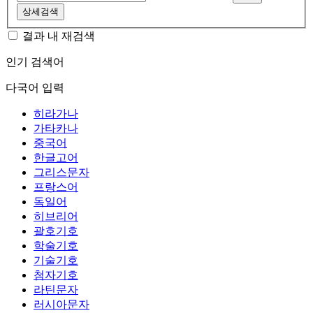
상세검색
결과 내 재검색
인기 검색어
다국어 입력
히라가나
가타카나
중국어
한글고어
그리스문자
프랑스어
독일어
히브리어
괄호기호
학술기호
기술기호
첨자기호
라틴문자
러시아문자