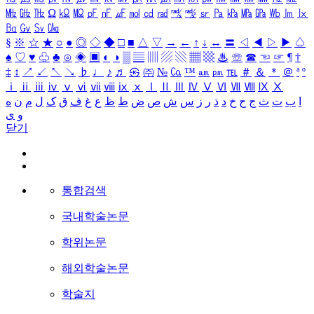
㎒
㎓
㎔
Ω
㏀
㏁
㎊
㎋
㎌
㏖
㏅
㎭
㎮
㎯
㏛
㎩
㎪
㎫
㎬
㏝
㏐
㏓
㏃
㏉
㏜
㏆
§
※
☆
★
○
●
◎
◇
◆
□
■
△
▽
→
←
↑
↓
↔
〓
◁
◀
▷
▶
♤
♠
♡
♥
♧
♣
⊙
◈
▣
◐
◑
▒
▤
▥
▨
▧
▦
▩
♨
☏
☎
☜
☞
¶
†
‡
↕
↗
↙
↖
↘
♭
♩
♪
♬
㉿
㈜
№
㏇
™
㏂
㏘
℡
＃
＆
＊
＠
ª
º
ⅰ
ⅱ
ⅲ
ⅳ
ⅴ
ⅵ
ⅶ
ⅷ
ⅸ
ⅹ
Ⅰ
Ⅱ
Ⅲ
Ⅳ
Ⅴ
Ⅵ
Ⅶ
Ⅷ
Ⅸ
Ⅹ
ا
ب
ت
ث
ج
ح
خ
د
ذ
ر
ز
س
ش
ص
ض
ط
ظ
ع
غ
ف
ق
ک
ل
م
ن
ه
و
ی
닫기
통합검색
국내학술논문
학위논문
해외학술논문
학술지