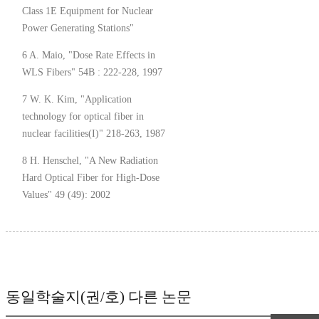
Class 1E Equipment for Nuclear
Power Generating Stations"
6 A. Maio, "Dose Rate Effects in
WLS Fibers" 54B : 222-228, 1997
7 W. K. Kim, "Application
technology for optical fiber in
nuclear facilities(I)" 218-263, 1987
8 H. Henschel, "A New Radiation
Hard Optical Fiber for High-Dose
Values" 49 (49): 2002
동일학술지(권/호) 다른 논문