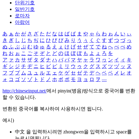
단위기호
일반기호
로마자
아랍어
あ
ぁ
か
が
さ
ざ
た
だ
な
は
ば
ぱ
ま
や
ゃ
ら
わ
ゎ
ん
い
ぃ
き
ぎ
し
じ
ち
ぢ
に
ひ
び
ぴ
み
り
う
ぅ
く
ぐ
す
ず
つ
づ
っ
ぬ
ふ
ぶ
ぷ
む
ゆ
ゅ
る
え
ぇ
け
げ
せ
ぜ
て
で
ね
へ
べ
ぺ
め
れ
お
ぉ
こ
ご
そ
ぞ
と
ど
の
ほ
ぼ
ぽ
も
よ
ょ
ろ
を
ア
ァ
カ
サ
ザ
タ
ダ
ナ
ハ
バ
パ
マ
ヤ
ャ
ラ
ワ
ヮ
ン
イ
ィ
キ
ギ
シ
ジ
チ
ヂ
ニ
ヒ
ビ
ピ
ミ
リ
ウ
ゥ
ク
グ
ス
ズ
ツ
ヅ
ッ
ヌ
フ
ブ
プ
ム
ユ
ュ
ル
エ
ェ
ケ
ゲ
セ
ゼ
テ
デ
ヘ
ベ
ペ
メ
レ
オ
ォ
コ
ゴ
ソ
ゾ
ト
ド
ノ
ホ
ボ
ポ
モ
ヨ
ョ
ロ
ヲ
―
http://chineseinput.net/
에서 pinyin(병음)방식으로 중국어를 변환
할 수 있습니다.
변환된 중국어를 복사하여 사용하시면 됩니다.
예시)
中文 을 입력하시려면
zhongwen
을 입력하시고 space를
누르시면됩니다.