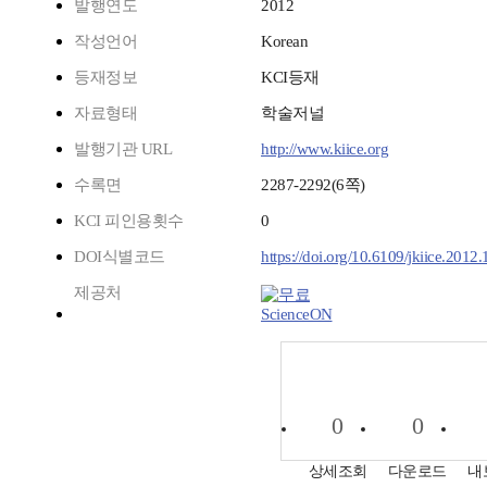
발행연도
2012
작성언어
Korean
등재정보
KCI등재
자료형태
학술저널
발행기관 URL
http://www.kiice.org
수록면
2287-2292(6쪽)
KCI 피인용횟수
0
DOI식별코드
https://doi.org/10.6109/jkiice.2012
제공처
ScienceON
0
0
상세조회
다운로드
내