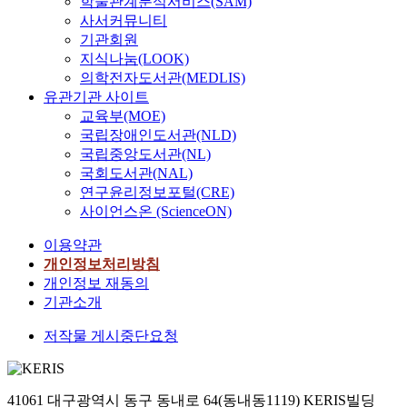
학술관계분석서비스(SAM)
사서커뮤니티
기관회원
지식나눔(LOOK)
의학전자도서관(MEDLIS)
유관기관 사이트
교육부(MOE)
국립장애인도서관(NLD)
국립중앙도서관(NL)
국회도서관(NAL)
연구윤리정보포털(CRE)
사이언스온 (ScienceON)
이용약관
개인정보처리방침
개인정보 재동의
기관소개
저작물 게시중단요청
41061 대구광역시 동구 동내로 64(동내동1119) KERIS빌딩