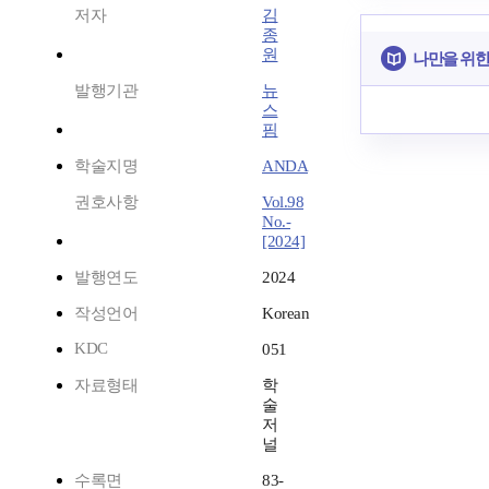
저자
김
종
원
나만을 위한
발행기관
뉴
스
핌
학술지명
ANDA
권호사항
Vol.98
No.-
[2024]
발행연도
2024
작성언어
Korean
KDC
051
자료형태
학
술
저
널
수록면
83-