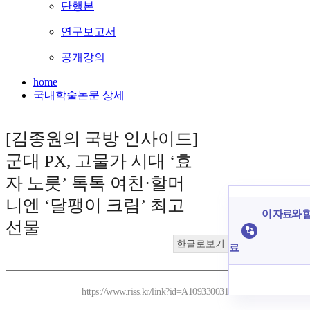
단행본
연구보고서
공개강의
home
국내학술논문 상세
[김종원의 국방 인사이드]
군대 PX, 고물가 시대 ‘효
자 노릇’ 톡톡 여친·할머
니엔 ‘달팽이 크림’ 최고
이 자료와 함
선물
한글로보기
료
https://www.riss.kr/link?id=A109330031