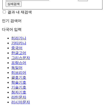
상세검색
결과 내 재검색
인기 검색어
다국어 입력
히라가나
가타카나
중국어
한글고어
그리스문자
프랑스어
독일어
히브리어
괄호기호
학술기호
기술기호
첨자기호
라틴문자
러시아문자