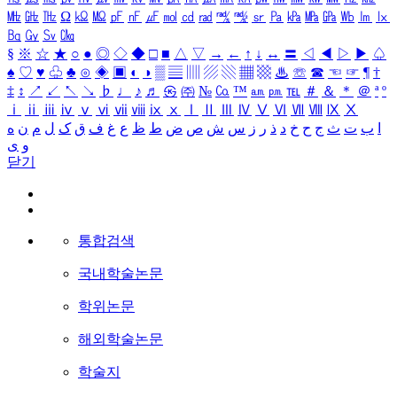
㎒
㎓
㎔
Ω
㏀
㏁
㎊
㎋
㎌
㏖
㏅
㎭
㎮
㎯
㏛
㎩
㎪
㎫
㎬
㏝
㏐
㏓
㏃
㏉
㏜
㏆
§
※
☆
★
○
●
◎
◇
◆
□
■
△
▽
→
←
↑
↓
↔
〓
◁
◀
▷
▶
♤
♠
♡
♥
♧
♣
⊙
◈
▣
◐
◑
▒
▤
▥
▨
▧
▦
▩
♨
☏
☎
☜
☞
¶
†
‡
↕
↗
↙
↖
↘
♭
♩
♪
♬
㉿
㈜
№
㏇
™
㏂
㏘
℡
＃
＆
＊
＠
ª
º
ⅰ
ⅱ
ⅲ
ⅳ
ⅴ
ⅵ
ⅶ
ⅷ
ⅸ
ⅹ
Ⅰ
Ⅱ
Ⅲ
Ⅳ
Ⅴ
Ⅵ
Ⅶ
Ⅷ
Ⅸ
Ⅹ
ا
ب
ت
ث
ج
ح
خ
د
ذ
ر
ز
س
ش
ص
ض
ط
ظ
ع
غ
ف
ق
ک
ل
م
ن
ه
و
ی
닫기
통합검색
국내학술논문
학위논문
해외학술논문
학술지