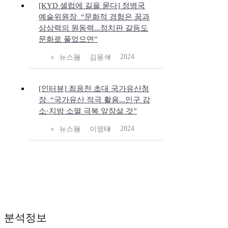
[KYD 셀럽에 길을 묻다] 정병국
예술위원장_“문화적 경험은 꿈과
상상력의 원동력...정치판 갈등도
문화로 풀었으면”
2024
뉴스핌
김용석
[인터뷰] 최응천 초대 국가유산청
장_“국가유산 적극 활용...인구 감
소·지방 소멸 극복 앞장설 것”
2024
뉴스핌
이영태
분석정보