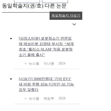
동일학술지(권/호) 다른 논문
동일학술지 더보기
[상장人터뷰] 로봇청소기 전문업
체 에브리봇 김영태 부사장_“세계
최초 ‘휠리스·SLAM’ 적용 로봇청
소기 올해 출시”
2024
뉴스핌
이나영
[시승기] 3000만원대 ‘기아 EV3’
새 바람 주행 성능·디자인·AI 기능
모두 갖췄다
2024
뉴스핌
채송무