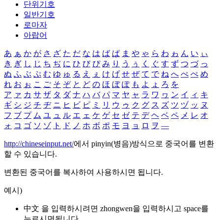
단위기호
일반기호
로마자
아랍어
あ
ぁ
か
が
さ
ざ
た
だ
な
は
ば
ぱ
ま
や
ゃ
ら
わ
ゎ
ん
い
ぃ
き
ぎ
し
じ
ち
ぢ
に
ひ
び
ぴ
み
り
う
ぅ
く
ぐ
す
ず
つ
づ
っ
ぬ
ふ
ぶ
ぷ
む
ゆ
ゅ
る
え
ぇ
け
げ
せ
ぜ
て
で
ね
へ
べ
ぺ
め
れ
お
ぉ
こ
ご
そ
ぞ
と
ど
の
ほ
ぼ
ぽ
も
よ
ょ
ろ
を
ア
ァ
カ
サ
ザ
タ
ダ
ナ
ハ
バ
パ
マ
ヤ
ャ
ラ
ワ
ヮ
ン
イ
ィ
キ
ギ
シ
ジ
チ
ヂ
ニ
ヒ
ビ
ピ
ミ
リ
ウ
ゥ
ク
グ
ス
ズ
ツ
ヅ
ッ
ヌ
フ
ブ
プ
ム
ユ
ュ
ル
エ
ェ
ケ
ゲ
セ
ゼ
テ
デ
ヘ
ベ
ペ
メ
レ
オ
ォ
コ
ゴ
ソ
ゾ
ト
ド
ノ
ホ
ボ
ポ
モ
ヨ
ョ
ロ
ヲ
―
http://chineseinput.net/
에서 pinyin(병음)방식으로 중국어를 변환
할 수 있습니다.
변환된 중국어를 복사하여 사용하시면 됩니다.
예시)
中文 을 입력하시려면
zhongwen
을 입력하시고 space를
누르시면됩니다.