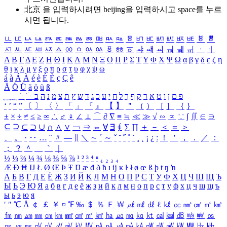
北京 을 입력하시려면
beijing
을 입력하시고 space를 누르
시면 됩니다.
ㅥ
ㅦ
ㅧ
ㅨ
ㅩ
ㅪ
ㅫ
ㅬ
ㅭ
ㅮ
ㅯ
ㅰ
ㅱ
ㅲ
ㅳ
ㅴ
ㅵ
ㅶ
ㅷ
ㅸ
ㅹ
ㅺ
ㅻ
ㅼ
ㅽ
ㅾ
ㅿ
ㆀ
ㆁ
ㆂ
ㆃ
ㆄ
ㆅ
ㆆ
ㆇ
ㆈ
ㆉ
ㆊ
ㆋ
ㆌ
ㆍ
ㆎ
Α
Β
Γ
Δ
Ε
Ζ
Η
Θ
Ι
Κ
Λ
Μ
Ν
Ξ
Ο
Π
Ρ
Σ
Τ
Υ
Φ
Χ
Ψ
Ω
α
β
γ
δ
ε
ζ
η
θ
ι
κ
λ
μ
ν
ξ
ο
π
ρ
σ
τ
υ
φ
χ
ψ
ω
á
à
Á
À
é
è
É
È
ç
Ç
ê
Ä
Ö
Ü
ä
ö
ü
ß
ְ
ֳ
ֲ
ֱ
ָ
ַ
ֵ
ֶ
ִ
ֹ
ּ
ֻ
ׂ
ׁ
ּ
ב
ה
נ
מ
צ
ת
ץ
ש
ד
ג
כ
ע
י
ח
ל
ך
ף
ק
ר
א
ט
ו
ן
ם
פ
‘
’
“
”
〔
〕
〈
〉
「
」
『
』
【
】
＂
（
）
［
］
｛
｝
±
×
÷
≠
≤
≥
∞
∴
♂
♀
∠
⊥
⌒
∂
∇
≡
≒
≪
≫
√
∽
∝
∵
∫
∬
∈
∋
⊆
⊇
⊂
⊃
∪
∩
∧
∨
￢
⇒
⇔
∀
∃
∮
∑
∏
＋
－
＜
＝
＞
、
。
·
‥
…
¨
〃
―
∥
＼
∼
´
～
ˇ
˘
˝
˚
˙
¸
˛
¡
¿
ː
！
＇
，
．
／
：
；
？
＾
＿
｀
｜
½
⅓
⅔
¼
¾
⅛
⅜
⅝
⅞
¹
²
³
⁴
ⁿ
₁
₂
₃
₄
Æ
Ð
Ħ
Ĳ
Ł
Ø
Œ
Þ
Ŧ
Ŋ
æ
đ
ð
ħ
ı
ĳ
ĸ
ŀ
ł
ø
œ
ß
þ
ŧ
ŋ
ŉ
А
Б
В
Г
Д
Е
Ё
Ж
З
И
Й
К
Л
М
Н
О
П
Р
С
Т
У
Ф
Х
Ц
Ч
Ш
Щ
Ъ
Ы
Ь
Э
Ю
Я
а
б
в
г
д
е
ё
ж
з
и
й
к
л
м
н
о
п
р
с
т
у
ф
х
ц
ч
ш
щ
ъ
ы
ь
э
ю
я
′
″
℃
Å
￠
￡
￥
¤
℉
‰
＄
％
Ｆ
￦
㎕
㎖
㎗
ℓ
㎘
㏄
㎣
㎤
㎥
㎦
㎙
㎚
㎛
㎜
㎝
㎞
㎟
㎠
㎡
㎢
㏊
㎍
㎎
㎏
㏏
㎈
㎉
㏈
㎧
㎨
㎰
㎱
㎲
㎳
㎴
㎵
㎶
㎷
㎸
㎹
㎀
㎁
㎂
㎃
㎄
㎺
㎻
㎽
㎾
㎿
㎐
㎑