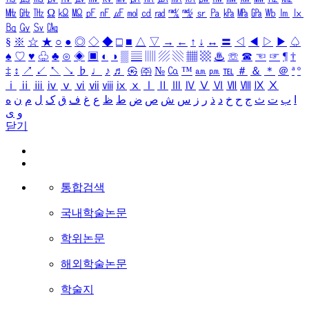
㎒
㎓
㎔
Ω
㏀
㏁
㎊
㎋
㎌
㏖
㏅
㎭
㎮
㎯
㏛
㎩
㎪
㎫
㎬
㏝
㏐
㏓
㏃
㏉
㏜
㏆
§
※
☆
★
○
●
◎
◇
◆
□
■
△
▽
→
←
↑
↓
↔
〓
◁
◀
▷
▶
♤
♠
♡
♥
♧
♣
⊙
◈
▣
◐
◑
▒
▤
▥
▨
▧
▦
▩
♨
☏
☎
☜
☞
¶
†
‡
↕
↗
↙
↖
↘
♭
♩
♪
♬
㉿
㈜
№
㏇
™
㏂
㏘
℡
＃
＆
＊
＠
ª
º
ⅰ
ⅱ
ⅲ
ⅳ
ⅴ
ⅵ
ⅶ
ⅷ
ⅸ
ⅹ
Ⅰ
Ⅱ
Ⅲ
Ⅳ
Ⅴ
Ⅵ
Ⅶ
Ⅷ
Ⅸ
Ⅹ
ا
ب
ت
ث
ج
ح
خ
د
ذ
ر
ز
س
ش
ص
ض
ط
ظ
ع
غ
ف
ق
ک
ل
م
ن
ه
و
ی
닫기
통합검색
국내학술논문
학위논문
해외학술논문
학술지