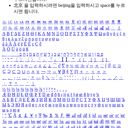
北京 을 입력하시려면
beijing
을 입력하시고 space를 누르
시면 됩니다.
ㅥ
ㅦ
ㅧ
ㅨ
ㅩ
ㅪ
ㅫ
ㅬ
ㅭ
ㅮ
ㅯ
ㅰ
ㅱ
ㅲ
ㅳ
ㅴ
ㅵ
ㅶ
ㅷ
ㅸ
ㅹ
ㅺ
ㅻ
ㅼ
ㅽ
ㅾ
ㅿ
ㆀ
ㆁ
ㆂ
ㆃ
ㆄ
ㆅ
ㆆ
ㆇ
ㆈ
ㆉ
ㆊ
ㆋ
ㆌ
ㆍ
ㆎ
Α
Β
Γ
Δ
Ε
Ζ
Η
Θ
Ι
Κ
Λ
Μ
Ν
Ξ
Ο
Π
Ρ
Σ
Τ
Υ
Φ
Χ
Ψ
Ω
α
β
γ
δ
ε
ζ
η
θ
ι
κ
λ
μ
ν
ξ
ο
π
ρ
σ
τ
υ
φ
χ
ψ
ω
á
à
Á
À
é
è
É
È
ç
Ç
ê
Ä
Ö
Ü
ä
ö
ü
ß
ְ
ֳ
ֲ
ֱ
ָ
ַ
ֵ
ֶ
ִ
ֹ
ּ
ֻ
ׂ
ׁ
ּ
ב
ה
נ
מ
צ
ת
ץ
ש
ד
ג
כ
ע
י
ח
ל
ך
ף
ק
ר
א
ט
ו
ן
ם
פ
‘
’
“
”
〔
〕
〈
〉
「
」
『
』
【
】
＂
（
）
［
］
｛
｝
±
×
÷
≠
≤
≥
∞
∴
♂
♀
∠
⊥
⌒
∂
∇
≡
≒
≪
≫
√
∽
∝
∵
∫
∬
∈
∋
⊆
⊇
⊂
⊃
∪
∩
∧
∨
￢
⇒
⇔
∀
∃
∮
∑
∏
＋
－
＜
＝
＞
、
。
·
‥
…
¨
〃
―
∥
＼
∼
´
～
ˇ
˘
˝
˚
˙
¸
˛
¡
¿
ː
！
＇
，
．
／
：
；
？
＾
＿
｀
｜
½
⅓
⅔
¼
¾
⅛
⅜
⅝
⅞
¹
²
³
⁴
ⁿ
₁
₂
₃
₄
Æ
Ð
Ħ
Ĳ
Ł
Ø
Œ
Þ
Ŧ
Ŋ
æ
đ
ð
ħ
ı
ĳ
ĸ
ŀ
ł
ø
œ
ß
þ
ŧ
ŋ
ŉ
А
Б
В
Г
Д
Е
Ё
Ж
З
И
Й
К
Л
М
Н
О
П
Р
С
Т
У
Ф
Х
Ц
Ч
Ш
Щ
Ъ
Ы
Ь
Э
Ю
Я
а
б
в
г
д
е
ё
ж
з
и
й
к
л
м
н
о
п
р
с
т
у
ф
х
ц
ч
ш
щ
ъ
ы
ь
э
ю
я
′
″
℃
Å
￠
￡
￥
¤
℉
‰
＄
％
Ｆ
￦
㎕
㎖
㎗
ℓ
㎘
㏄
㎣
㎤
㎥
㎦
㎙
㎚
㎛
㎜
㎝
㎞
㎟
㎠
㎡
㎢
㏊
㎍
㎎
㎏
㏏
㎈
㎉
㏈
㎧
㎨
㎰
㎱
㎲
㎳
㎴
㎵
㎶
㎷
㎸
㎹
㎀
㎁
㎂
㎃
㎄
㎺
㎻
㎽
㎾
㎿
㎐
㎑