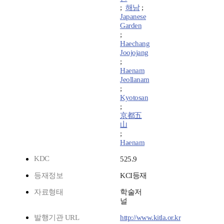
;
해남
;
Japanese
Garden
;
Haechang
Joojojang
;
Haenam
Jeollanam
;
Kyotosan
;
京都五
山
;
Haenam
KDC
525.9
등재정보
KCI등재
자료형태
학술저
널
발행기관 URL
http://www.kitla.or.kr