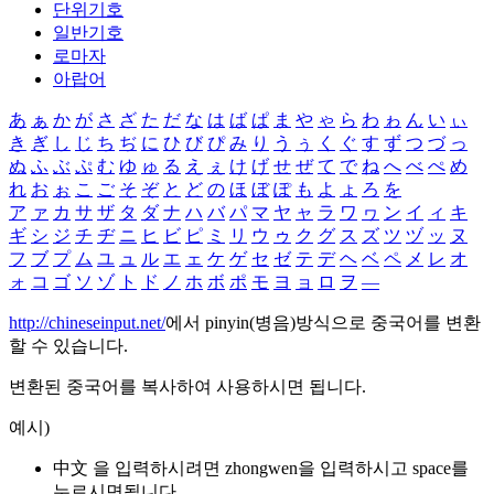
단위기호
일반기호
로마자
아랍어
あ
ぁ
か
が
さ
ざ
た
だ
な
は
ば
ぱ
ま
や
ゃ
ら
わ
ゎ
ん
い
ぃ
き
ぎ
し
じ
ち
ぢ
に
ひ
び
ぴ
み
り
う
ぅ
く
ぐ
す
ず
つ
づ
っ
ぬ
ふ
ぶ
ぷ
む
ゆ
ゅ
る
え
ぇ
け
げ
せ
ぜ
て
で
ね
へ
べ
ぺ
め
れ
お
ぉ
こ
ご
そ
ぞ
と
ど
の
ほ
ぼ
ぽ
も
よ
ょ
ろ
を
ア
ァ
カ
サ
ザ
タ
ダ
ナ
ハ
バ
パ
マ
ヤ
ャ
ラ
ワ
ヮ
ン
イ
ィ
キ
ギ
シ
ジ
チ
ヂ
ニ
ヒ
ビ
ピ
ミ
リ
ウ
ゥ
ク
グ
ス
ズ
ツ
ヅ
ッ
ヌ
フ
ブ
プ
ム
ユ
ュ
ル
エ
ェ
ケ
ゲ
セ
ゼ
テ
デ
ヘ
ベ
ペ
メ
レ
オ
ォ
コ
ゴ
ソ
ゾ
ト
ド
ノ
ホ
ボ
ポ
モ
ヨ
ョ
ロ
ヲ
―
http://chineseinput.net/
에서 pinyin(병음)방식으로 중국어를 변환
할 수 있습니다.
변환된 중국어를 복사하여 사용하시면 됩니다.
예시)
中文 을 입력하시려면
zhongwen
을 입력하시고 space를
누르시면됩니다.