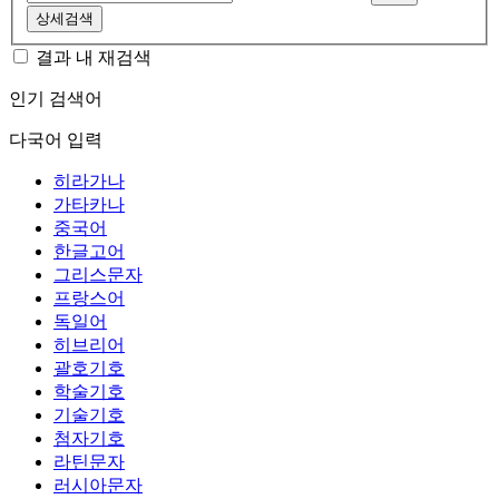
상세검색
결과 내 재검색
인기 검색어
다국어 입력
히라가나
가타카나
중국어
한글고어
그리스문자
프랑스어
독일어
히브리어
괄호기호
학술기호
기술기호
첨자기호
라틴문자
러시아문자