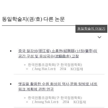
동일학술지(권/호) 다른 논문
동일학술지 더보기
중국 절강성(浙江省) 소흥현(紹興縣) 난정(蘭亭)의
공간 구성 및 유상곡수(流觴曲水) 고찰
한국전통조경학회(구 한국정원학회)
( Jung Han Lee )
2011
KCI등재
옛길을 활용한 수원 화성의 역사,문화 탐방로 네트
워크 계획에 관한 연구
한국전통조경학회(구 한국정원학회)
( Jeoung Suk Lee )
2011
KCI등재