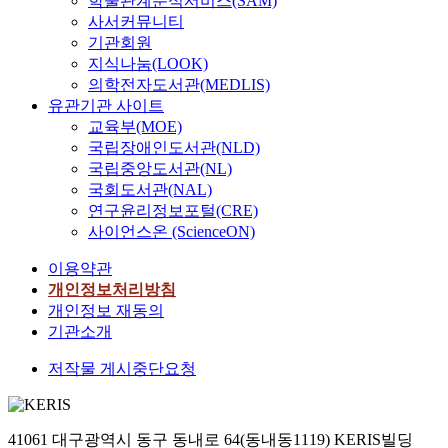
학술관계분석서비스(SAM)
사서커뮤니티
기관회원
지식나눔(LOOK)
의학전자도서관(MEDLIS)
유관기관 사이트
교육부(MOE)
국립장애인도서관(NLD)
국립중앙도서관(NL)
국회도서관(NAL)
연구윤리정보포털(CRE)
사이언스온 (ScienceON)
이용약관
개인정보처리방침
개인정보 재동의
기관소개
저작물 게시중단요청
41061 대구광역시 동구 동내로 64(동내동1119) KERIS빌딩