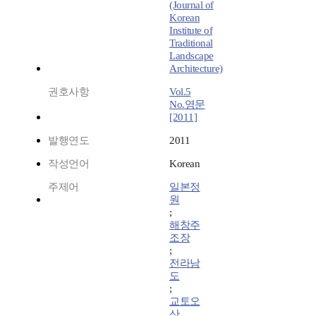
(Journal of
Korean
Institute of
Traditional
Landscape
Architecture)
권호사항
Vol.5
No.영문
[2011]
발행연도
2011
작성언어
Korean
주제어
일본정
원
;
해창주
조장
;
전라남
도
;
교토오
산