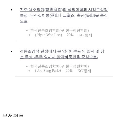
진주 용호정원(龍虎庭園)의 상징미학과 시각구성적
특성 -무산십이봉(巫山十二峯)의 축산(築山)을 중심
으로
한국전통조경학회(구 한국정원학회)
( Hyun Woo Lee )
2011
KCI등재
전통조경적 관점에서 본 암각바둑판의 입지 및 장
소 특성 -무주 일사대 암각바둑판을 중심으로-
한국전통조경학회(구 한국정원학회)
( Joo Sung Park )
2011
KCI등재
분석정보