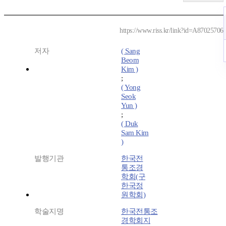
https://www.riss.kr/link?id=A87025706
저자
( Sang
Beom
Kim )
;
( Yong
Seok
Yun )
;
( Duk
Sam Kim
)
발행기관
한국전
통조경
학회(구
한국정
원학회)
학술지명
한국전통조
경학회지