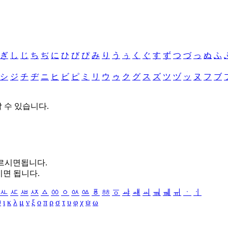
ぎ
し
じ
ち
ぢ
に
ひ
び
ぴ
み
り
う
ぅ
く
ぐ
す
ず
つ
づ
っ
ぬ
ふ
シ
ジ
チ
ヂ
ニ
ヒ
ビ
ピ
ミ
リ
ウ
ゥ
ク
グ
ス
ズ
ツ
ヅ
ッ
ヌ
フ
ブ
할 수 있습니다.
누르시면됩니다.
시면 됩니다.
ㅻ
ㅼ
ㅽ
ㅾ
ㅿ
ㆀ
ㆁ
ㆂ
ㆃ
ㆄ
ㆅ
ㆆ
ㆇ
ㆈ
ㆉ
ㆊ
ㆋ
ㆌ
ㆍ
ㆎ
θ
ι
κ
λ
μ
ν
ξ
ο
π
ρ
σ
τ
υ
φ
χ
ψ
ω