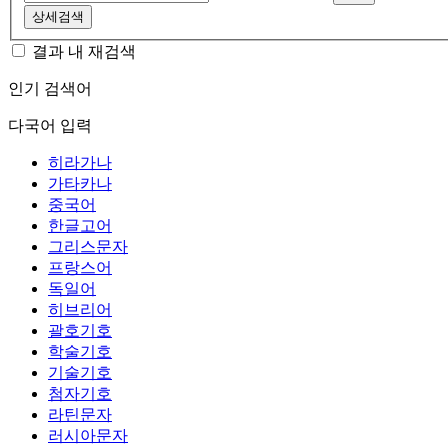
상세검색
결과 내 재검색
인기 검색어
다국어 입력
히라가나
가타카나
중국어
한글고어
그리스문자
프랑스어
독일어
히브리어
괄호기호
학술기호
기술기호
첨자기호
라틴문자
러시아문자