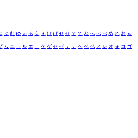
ぶ
ぷ
む
ゆ
ゅ
る
え
ぇ
け
げ
せ
ぜ
て
で
ね
へ
べ
ぺ
め
れ
お
ぉ
プ
ム
ユ
ュ
ル
エ
ェ
ケ
ゲ
セ
ゼ
テ
デ
ヘ
ベ
ペ
メ
レ
オ
ォ
コ
ゴ