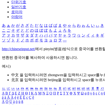
단위기호
일반기호
로마자
아랍어
あ
ぁ
か
が
さ
ざ
た
だ
な
は
ば
ぱ
ま
や
ゃ
ら
わ
ゎ
ん
い
ぃ
き
こ
ご
そ
ぞ
と
ど
の
ほ
ぼ
ぽ
も
よ
ょ
ろ
を
ア
ァ
カ
サ
ザ
タ
ダ
ナ
ハ
バ
パ
マ
ヤ
ャ
ラ
ワ
ヮ
ン
イ
ィ
キ
ギ
ソ
ゾ
ト
ド
ノ
ホ
ボ
ポ
モ
ヨ
ョ
ロ
ヲ
―
http://chineseinput.net/
에서 pinyin(병음)방식으로 중국어를 변환
변환된 중국어를 복사하여 사용하시면 됩니다.
예시)
中文 을 입력하시려면
zhongwen
을 입력하시고 space를
北京 을 입력하시려면
beijing
을 입력하시고 space를 누르
ㅥ
ㅦ
ㅧ
ㅨ
ㅩ
ㅪ
ㅫ
ㅬ
ㅭ
ㅮ
ㅯ
ㅰ
ㅱ
ㅲ
ㅳ
ㅴ
ㅵ
ㅶ
ㅷ
ㅸ
ㅹ
ㅺ
Α
Β
Γ
Δ
Ε
Ζ
Η
Θ
Ι
Κ
Λ
Μ
Ν
Ξ
Ο
Π
Ρ
Σ
Τ
Υ
Φ
Χ
Ψ
Ω
α
β
γ
δ
ε
ζ
η
á
à
Á
À
é
è
É
È
ç
Ç
ê
Ä
Ö
Ü
ä
ö
ü
ß