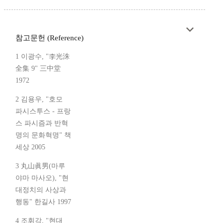
참고문헌 (Reference)
1 이광수, "李光洙
全集 9" 三中堂
1972
2 김용우, "호모
파시스투스 - 프랑
스 파시즘과 반혁
명의 문화혁명" 책
세상 2005
3 丸山眞男(마루
야마 마사오), "현
대정치의 사상과
행동" 한길사 1997
4 조휘각, "현대