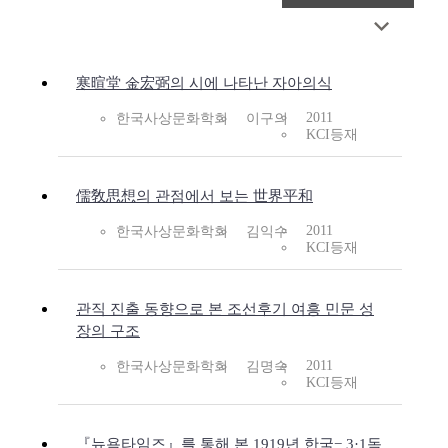
寒暄堂 金宏弼의 시에 나타난 자아의식
2011
한국사상문화학회
이구의
KCI등재
儒敎思想의 관점에서 보는 世界平和
2011
한국사상문화학회
김익수
KCI등재
관직 진출 동향으로 본 조선후기 여흥 민문 성
장의 구조
2011
한국사상문화학회
김명숙
KCI등재
『뉴욕타임즈』를 통해 본 1919년 한국− 3·1독