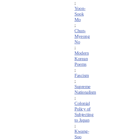
;
Yoon-
Sook
Mo
;
Chun-
Myeong
No
;
Modern
Korean
Poems
;
Fascism
;
Supreme
Nationalism
;
Colonial
Policy of
Subjecting
to Japan
;
Kwang-
Soo