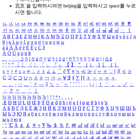
北京 을 입력하시려면
beijing
을 입력하시고 space를 누르
시면 됩니다.
ㅥ
ㅦ
ㅧ
ㅨ
ㅩ
ㅪ
ㅫ
ㅬ
ㅭ
ㅮ
ㅯ
ㅰ
ㅱ
ㅲ
ㅳ
ㅴ
ㅵ
ㅶ
ㅷ
ㅸ
ㅹ
ㅺ
ㅻ
ㅼ
ㅽ
ㅾ
ㅿ
ㆀ
ㆁ
ㆂ
ㆃ
ㆄ
ㆅ
ㆆ
ㆇ
ㆈ
ㆉ
ㆊ
ㆋ
ㆌ
ㆍ
ㆎ
Α
Β
Γ
Δ
Ε
Ζ
Η
Θ
Ι
Κ
Λ
Μ
Ν
Ξ
Ο
Π
Ρ
Σ
Τ
Υ
Φ
Χ
Ψ
Ω
α
β
γ
δ
ε
ζ
η
θ
ι
κ
λ
μ
ν
ξ
ο
π
ρ
σ
τ
υ
φ
χ
ψ
ω
á
à
Á
À
é
è
É
È
ç
Ç
ê
Ä
Ö
Ü
ä
ö
ü
ß
ְ
ֳ
ֲ
ֱ
ָ
ַ
ֵ
ֶ
ִ
ֹ
ּ
ֻ
ׂ
ׁ
ּ
ב
ה
נ
מ
צ
ת
ץ
ש
ד
ג
כ
ע
י
ח
ל
ך
ף
ק
ר
א
ט
ו
ן
ם
פ
‘
’
“
”
〔
〕
〈
〉
「
」
『
』
【
】
＂
（
）
［
］
｛
｝
±
×
÷
≠
≤
≥
∞
∴
♂
♀
∠
⊥
⌒
∂
∇
≡
≒
≪
≫
√
∽
∝
∵
∫
∬
∈
∋
⊆
⊇
⊂
⊃
∪
∩
∧
∨
￢
⇒
⇔
∀
∃
∮
∑
∏
＋
－
＜
＝
＞
、
。
·
‥
…
¨
〃
―
∥
＼
∼
´
～
ˇ
˘
˝
˚
˙
¸
˛
¡
¿
ː
！
＇
，
．
／
：
；
？
＾
＿
｀
｜
½
⅓
⅔
¼
¾
⅛
⅜
⅝
⅞
¹
²
³
⁴
ⁿ
₁
₂
₃
₄
Æ
Ð
Ħ
Ĳ
Ł
Ø
Œ
Þ
Ŧ
Ŋ
æ
đ
ð
ħ
ı
ĳ
ĸ
ŀ
ł
ø
œ
ß
þ
ŧ
ŋ
ŉ
А
Б
В
Г
Д
Е
Ё
Ж
З
И
Й
К
Л
М
Н
О
П
Р
С
Т
У
Ф
Х
Ц
Ч
Ш
Щ
Ъ
Ы
Ь
Э
Ю
Я
а
б
в
г
д
е
ё
ж
з
и
й
к
л
м
н
о
п
р
с
т
у
ф
х
ц
ч
ш
щ
ъ
ы
ь
э
ю
я
′
″
℃
Å
￠
￡
￥
¤
℉
‰
＄
％
Ｆ
￦
㎕
㎖
㎗
ℓ
㎘
㏄
㎣
㎤
㎥
㎦
㎙
㎚
㎛
㎜
㎝
㎞
㎟
㎠
㎡
㎢
㏊
㎍
㎎
㎏
㏏
㎈
㎉
㏈
㎧
㎨
㎰
㎱
㎲
㎳
㎴
㎵
㎶
㎷
㎸
㎹
㎀
㎁
㎂
㎃
㎄
㎺
㎻
㎽
㎾
㎿
㎐
㎑