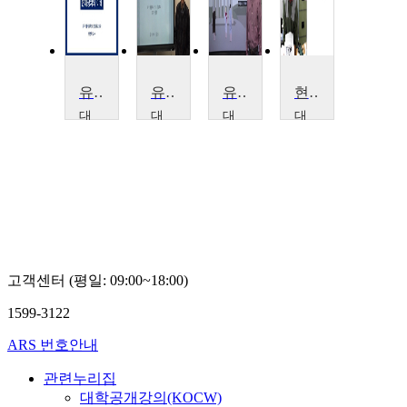
유레카!: 현대정치의 이해
유레카!: 현대정치의 이해
유레카!: 현대정치의 이해
현대 한국 문학과 사회변모
대
대
대
대
구
구
구
전
가
가
가
대
톨
톨
톨
학
릭
릭
릭
교
대
대
대
임
학
학
학
상
교
교
교
일
변
변
변
영
영
영
고객센터 (평일: 09:00~18:00)
학
학
학
1599-3122
ARS 번호안내
관련누리집
대학공개강의(KOCW)