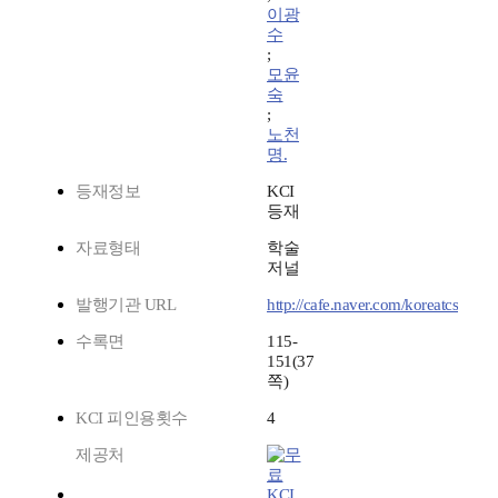
이광
수
;
모윤
숙
;
노천
명.
등재정보
KCI
등재
자료형태
학술
저널
발행기관 URL
http://cafe.naver.com/koreatcs
수록면
115-
151(37
쪽)
KCI 피인용횟수
4
제공처
KCI