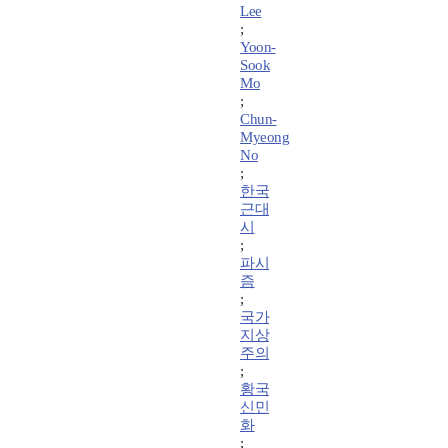
Lee
;
Yoon-
Sook
Mo
;
Chun-
Myeong
No
;
한국
근대
시
;
파시
즘
;
국가
지상
주의
;
황국
신민
화
;