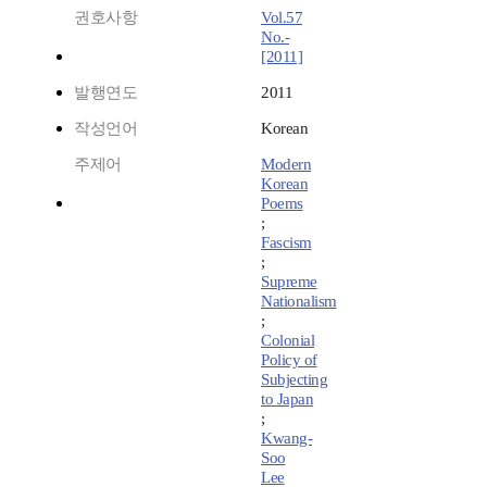
권호사항
Vol.57
No.-
[2011]
발행연도
2011
작성언어
Korean
주제어
Modern
Korean
Poems
;
Fascism
;
Supreme
Nationalism
;
Colonial
Policy of
Subjecting
to Japan
;
Kwang-
Soo
Lee