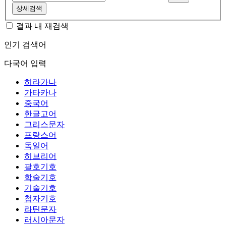
상세검색
결과 내 재검색
인기 검색어
다국어 입력
히라가나
가타카나
중국어
한글고어
그리스문자
프랑스어
독일어
히브리어
괄호기호
학술기호
기술기호
첨자기호
라틴문자
러시아문자