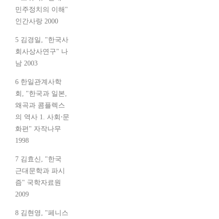
민주정치의 이해"
인간사랑 2000
5 김경일, "한국사
회사상사연구" 나
남 2003
6 한일관계사학
회, "한국과 일본,
왜곡과 콤플렉스
의 역사 1. 사회⋅문
화편" 자작나무
1998
7 김효신, "한국
근대문학과 파시
즘" 국학자료원
2009
8 김현영, "페니스