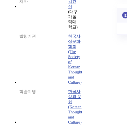
저자
김효
신
(대구
가톨
릭대
학교)
발행기관
한국사
상문화
학회
(The
Society
of
Korean
Thought
and
Culture)
학술지명
한국사
상과 문
화
(Korean
Thought
and
Culture)