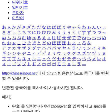
단위기호
일반기호
로마자
아랍어
あ
ぁ
か
が
さ
ざ
た
だ
な
は
ば
ぱ
ま
や
ゃ
ら
わ
ゎ
ん
い
ぃ
き
ぎ
し
じ
ち
ぢ
に
ひ
び
ぴ
み
り
う
ぅ
く
ぐ
す
ず
つ
づ
っ
ぬ
ふ
ぶ
ぷ
む
ゆ
ゅ
る
え
ぇ
け
げ
せ
ぜ
て
で
ね
へ
べ
ぺ
め
れ
お
ぉ
こ
ご
そ
ぞ
と
ど
の
ほ
ぼ
ぽ
も
よ
ょ
ろ
を
ア
ァ
カ
サ
ザ
タ
ダ
ナ
ハ
バ
パ
マ
ヤ
ャ
ラ
ワ
ヮ
ン
イ
ィ
キ
ギ
シ
ジ
チ
ヂ
ニ
ヒ
ビ
ピ
ミ
リ
ウ
ゥ
ク
グ
ス
ズ
ツ
ヅ
ッ
ヌ
フ
ブ
プ
ム
ユ
ュ
ル
エ
ェ
ケ
ゲ
セ
ゼ
テ
デ
ヘ
ベ
ペ
メ
レ
オ
ォ
コ
ゴ
ソ
ゾ
ト
ド
ノ
ホ
ボ
ポ
モ
ヨ
ョ
ロ
ヲ
―
http://chineseinput.net/
에서 pinyin(병음)방식으로 중국어를 변환
할 수 있습니다.
변환된 중국어를 복사하여 사용하시면 됩니다.
예시)
中文 을 입력하시려면
zhongwen
을 입력하시고 space를
누르시면됩니다.