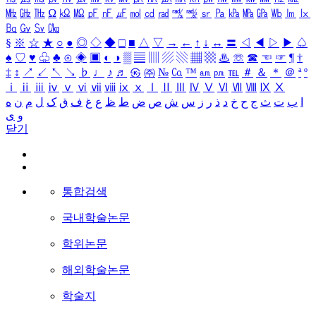
㎒
㎓
㎔
Ω
㏀
㏁
㎊
㎋
㎌
㏖
㏅
㎭
㎮
㎯
㏛
㎩
㎪
㎫
㎬
㏝
㏐
㏓
㏃
㏉
㏜
㏆
§
※
☆
★
○
●
◎
◇
◆
□
■
△
▽
→
←
↑
↓
↔
〓
◁
◀
▷
▶
♤
♠
♡
♥
♧
♣
⊙
◈
▣
◐
◑
▒
▤
▥
▨
▧
▦
▩
♨
☏
☎
☜
☞
¶
†
‡
↕
↗
↙
↖
↘
♭
♩
♪
♬
㉿
㈜
№
㏇
™
㏂
㏘
℡
＃
＆
＊
＠
ª
º
ⅰ
ⅱ
ⅲ
ⅳ
ⅴ
ⅵ
ⅶ
ⅷ
ⅸ
ⅹ
Ⅰ
Ⅱ
Ⅲ
Ⅳ
Ⅴ
Ⅵ
Ⅶ
Ⅷ
Ⅸ
Ⅹ
ا
ب
ت
ث
ج
ح
خ
د
ذ
ر
ز
س
ش
ص
ض
ط
ظ
ع
غ
ف
ق
ک
ل
م
ن
ه
و
ی
닫기
통합검색
국내학술논문
학위논문
해외학술논문
학술지