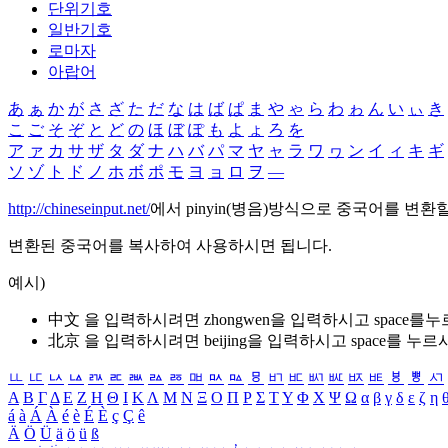
단위기호
일반기호
로마자
아랍어
あ
ぁ
か
が
さ
ざ
た
だ
な
は
ば
ぱ
ま
や
ゃ
ら
わ
ゎ
ん
い
ぃ
き
こ
ご
そ
ぞ
と
ど
の
ほ
ぼ
ぽ
も
よ
ょ
ろ
を
ア
ァ
カ
サ
ザ
タ
ダ
ナ
ハ
バ
パ
マ
ヤ
ャ
ラ
ワ
ヮ
ン
イ
ィ
キ
ギ
ソ
ゾ
ト
ド
ノ
ホ
ボ
ポ
モ
ヨ
ョ
ロ
ヲ
―
http://chineseinput.net/
에서 pinyin(병음)방식으로 중국어를 변환
변환된 중국어를 복사하여 사용하시면 됩니다.
예시)
中文 을 입력하시려면
zhongwen
을 입력하시고 space를
北京 을 입력하시려면
beijing
을 입력하시고 space를 누르
ㅥ
ㅦ
ㅧ
ㅨ
ㅩ
ㅪ
ㅫ
ㅬ
ㅭ
ㅮ
ㅯ
ㅰ
ㅱ
ㅲ
ㅳ
ㅴ
ㅵ
ㅶ
ㅷ
ㅸ
ㅹ
ㅺ
Α
Β
Γ
Δ
Ε
Ζ
Η
Θ
Ι
Κ
Λ
Μ
Ν
Ξ
Ο
Π
Ρ
Σ
Τ
Υ
Φ
Χ
Ψ
Ω
α
β
γ
δ
ε
ζ
η
á
à
Á
À
é
è
É
È
ç
Ç
ê
Ä
Ö
Ü
ä
ö
ü
ß