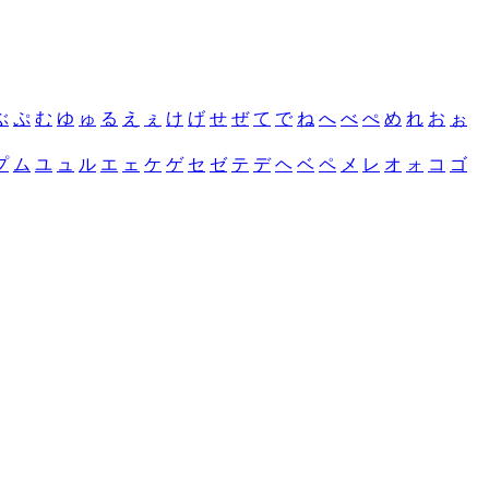
ぶ
ぷ
む
ゆ
ゅ
る
え
ぇ
け
げ
せ
ぜ
て
で
ね
へ
べ
ぺ
め
れ
お
ぉ
プ
ム
ユ
ュ
ル
エ
ェ
ケ
ゲ
セ
ゼ
テ
デ
ヘ
ベ
ペ
メ
レ
オ
ォ
コ
ゴ