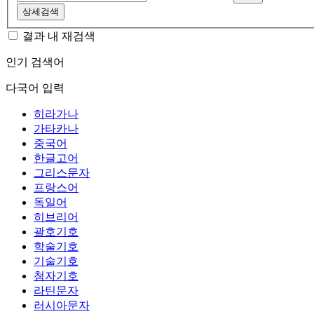
상세검색
결과 내 재검색
인기 검색어
다국어 입력
히라가나
가타카나
중국어
한글고어
그리스문자
프랑스어
독일어
히브리어
괄호기호
학술기호
기술기호
첨자기호
라틴문자
러시아문자