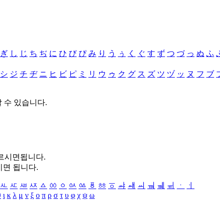
ぎ
し
じ
ち
ぢ
に
ひ
び
ぴ
み
り
う
ぅ
く
ぐ
す
ず
つ
づ
っ
ぬ
ふ
シ
ジ
チ
ヂ
ニ
ヒ
ビ
ピ
ミ
リ
ウ
ゥ
ク
グ
ス
ズ
ツ
ヅ
ッ
ヌ
フ
ブ
할 수 있습니다.
누르시면됩니다.
시면 됩니다.
ㅻ
ㅼ
ㅽ
ㅾ
ㅿ
ㆀ
ㆁ
ㆂ
ㆃ
ㆄ
ㆅ
ㆆ
ㆇ
ㆈ
ㆉ
ㆊ
ㆋ
ㆌ
ㆍ
ㆎ
θ
ι
κ
λ
μ
ν
ξ
ο
π
ρ
σ
τ
υ
φ
χ
ψ
ω