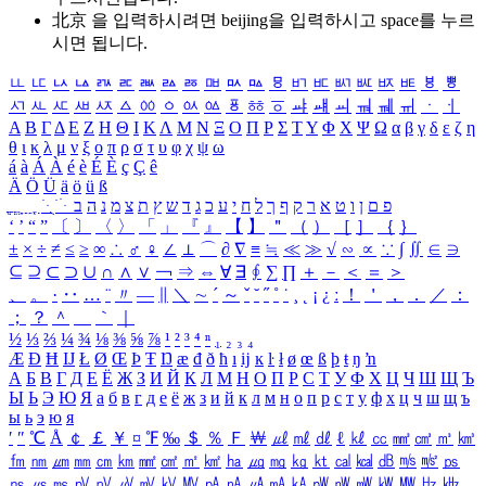
北京 을 입력하시려면
beijing
을 입력하시고 space를 누르
시면 됩니다.
ㅥ
ㅦ
ㅧ
ㅨ
ㅩ
ㅪ
ㅫ
ㅬ
ㅭ
ㅮ
ㅯ
ㅰ
ㅱ
ㅲ
ㅳ
ㅴ
ㅵ
ㅶ
ㅷ
ㅸ
ㅹ
ㅺ
ㅻ
ㅼ
ㅽ
ㅾ
ㅿ
ㆀ
ㆁ
ㆂ
ㆃ
ㆄ
ㆅ
ㆆ
ㆇ
ㆈ
ㆉ
ㆊ
ㆋ
ㆌ
ㆍ
ㆎ
Α
Β
Γ
Δ
Ε
Ζ
Η
Θ
Ι
Κ
Λ
Μ
Ν
Ξ
Ο
Π
Ρ
Σ
Τ
Υ
Φ
Χ
Ψ
Ω
α
β
γ
δ
ε
ζ
η
θ
ι
κ
λ
μ
ν
ξ
ο
π
ρ
σ
τ
υ
φ
χ
ψ
ω
á
à
Á
À
é
è
É
È
ç
Ç
ê
Ä
Ö
Ü
ä
ö
ü
ß
ְ
ֳ
ֲ
ֱ
ָ
ַ
ֵ
ֶ
ִ
ֹ
ּ
ֻ
ׂ
ׁ
ּ
ב
ה
נ
מ
צ
ת
ץ
ש
ד
ג
כ
ע
י
ח
ל
ך
ף
ק
ר
א
ט
ו
ן
ם
פ
‘
’
“
”
〔
〕
〈
〉
「
」
『
』
【
】
＂
（
）
［
］
｛
｝
±
×
÷
≠
≤
≥
∞
∴
♂
♀
∠
⊥
⌒
∂
∇
≡
≒
≪
≫
√
∽
∝
∵
∫
∬
∈
∋
⊆
⊇
⊂
⊃
∪
∩
∧
∨
￢
⇒
⇔
∀
∃
∮
∑
∏
＋
－
＜
＝
＞
、
。
·
‥
…
¨
〃
―
∥
＼
∼
´
～
ˇ
˘
˝
˚
˙
¸
˛
¡
¿
ː
！
＇
，
．
／
：
；
？
＾
＿
｀
｜
½
⅓
⅔
¼
¾
⅛
⅜
⅝
⅞
¹
²
³
⁴
ⁿ
₁
₂
₃
₄
Æ
Ð
Ħ
Ĳ
Ł
Ø
Œ
Þ
Ŧ
Ŋ
æ
đ
ð
ħ
ı
ĳ
ĸ
ŀ
ł
ø
œ
ß
þ
ŧ
ŋ
ŉ
А
Б
В
Г
Д
Е
Ё
Ж
З
И
Й
К
Л
М
Н
О
П
Р
С
Т
У
Ф
Х
Ц
Ч
Ш
Щ
Ъ
Ы
Ь
Э
Ю
Я
а
б
в
г
д
е
ё
ж
з
и
й
к
л
м
н
о
п
р
с
т
у
ф
х
ц
ч
ш
щ
ъ
ы
ь
э
ю
я
′
″
℃
Å
￠
￡
￥
¤
℉
‰
＄
％
Ｆ
￦
㎕
㎖
㎗
ℓ
㎘
㏄
㎣
㎤
㎥
㎦
㎙
㎚
㎛
㎜
㎝
㎞
㎟
㎠
㎡
㎢
㏊
㎍
㎎
㎏
㏏
㎈
㎉
㏈
㎧
㎨
㎰
㎱
㎲
㎳
㎴
㎵
㎶
㎷
㎸
㎹
㎀
㎁
㎂
㎃
㎄
㎺
㎻
㎽
㎾
㎿
㎐
㎑