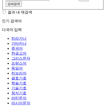
상세검색
결과 내 재검색
인기 검색어
다국어 입력
히라가나
가타카나
중국어
한글고어
그리스문자
프랑스어
독일어
히브리어
괄호기호
학술기호
기술기호
첨자기호
라틴문자
러시아문자