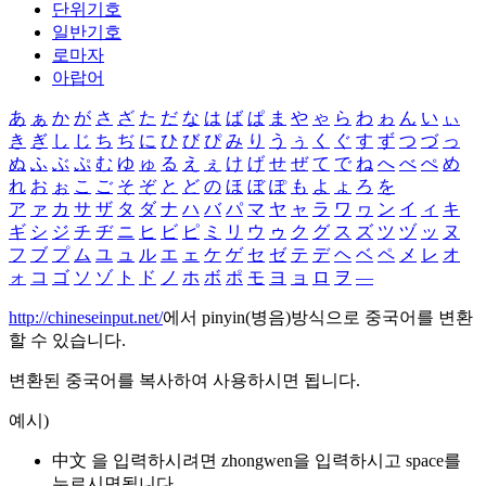
단위기호
일반기호
로마자
아랍어
あ
ぁ
か
が
さ
ざ
た
だ
な
は
ば
ぱ
ま
や
ゃ
ら
わ
ゎ
ん
い
ぃ
き
ぎ
し
じ
ち
ぢ
に
ひ
び
ぴ
み
り
う
ぅ
く
ぐ
す
ず
つ
づ
っ
ぬ
ふ
ぶ
ぷ
む
ゆ
ゅ
る
え
ぇ
け
げ
せ
ぜ
て
で
ね
へ
べ
ぺ
め
れ
お
ぉ
こ
ご
そ
ぞ
と
ど
の
ほ
ぼ
ぽ
も
よ
ょ
ろ
を
ア
ァ
カ
サ
ザ
タ
ダ
ナ
ハ
バ
パ
マ
ヤ
ャ
ラ
ワ
ヮ
ン
イ
ィ
キ
ギ
シ
ジ
チ
ヂ
ニ
ヒ
ビ
ピ
ミ
リ
ウ
ゥ
ク
グ
ス
ズ
ツ
ヅ
ッ
ヌ
フ
ブ
プ
ム
ユ
ュ
ル
エ
ェ
ケ
ゲ
セ
ゼ
テ
デ
ヘ
ベ
ペ
メ
レ
オ
ォ
コ
ゴ
ソ
ゾ
ト
ド
ノ
ホ
ボ
ポ
モ
ヨ
ョ
ロ
ヲ
―
http://chineseinput.net/
에서 pinyin(병음)방식으로 중국어를 변환
할 수 있습니다.
변환된 중국어를 복사하여 사용하시면 됩니다.
예시)
中文 을 입력하시려면
zhongwen
을 입력하시고 space를
누르시면됩니다.