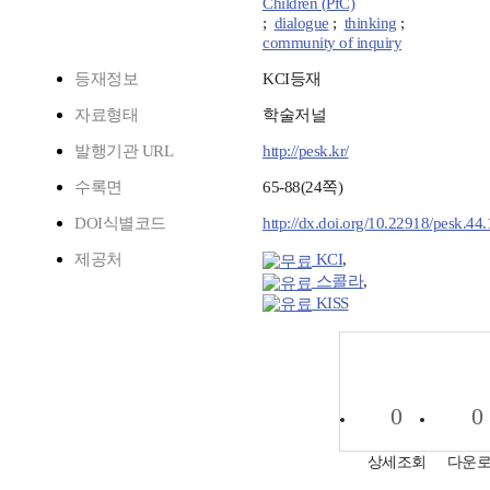
Children (PfC)
;
dialogue
;
thinking
;
community of inquiry
등재정보
KCI등재
자료형태
학술저널
발행기관 URL
http://pesk.kr/
수록면
65-88(24쪽)
DOI식별코드
http://dx.doi.org/10.22918/pesk.44
제공처
KCI
,
스콜라
,
KISS
0
0
상세조회
다운