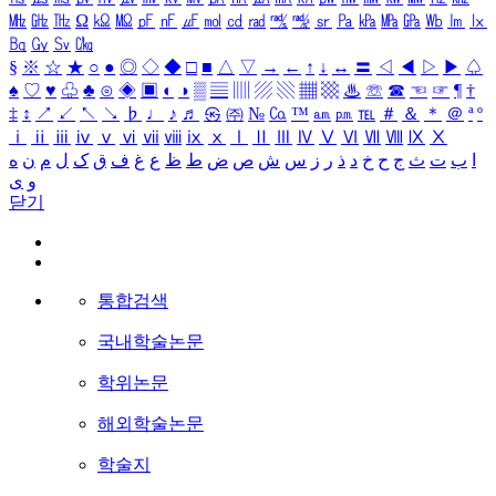
㎒
㎓
㎔
Ω
㏀
㏁
㎊
㎋
㎌
㏖
㏅
㎭
㎮
㎯
㏛
㎩
㎪
㎫
㎬
㏝
㏐
㏓
㏃
㏉
㏜
㏆
§
※
☆
★
○
●
◎
◇
◆
□
■
△
▽
→
←
↑
↓
↔
〓
◁
◀
▷
▶
♤
♠
♡
♥
♧
♣
⊙
◈
▣
◐
◑
▒
▤
▥
▨
▧
▦
▩
♨
☏
☎
☜
☞
¶
†
‡
↕
↗
↙
↖
↘
♭
♩
♪
♬
㉿
㈜
№
㏇
™
㏂
㏘
℡
＃
＆
＊
＠
ª
º
ⅰ
ⅱ
ⅲ
ⅳ
ⅴ
ⅵ
ⅶ
ⅷ
ⅸ
ⅹ
Ⅰ
Ⅱ
Ⅲ
Ⅳ
Ⅴ
Ⅵ
Ⅶ
Ⅷ
Ⅸ
Ⅹ
ا
ب
ت
ث
ج
ح
خ
د
ذ
ر
ز
س
ش
ص
ض
ط
ظ
ع
غ
ف
ق
ک
ل
م
ن
ه
و
ی
닫기
통합검색
국내학술논문
학위논문
해외학술논문
학술지