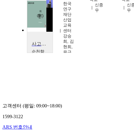
한국
한국
신종
신
연구
연구
우
우
재단
재단
산업
산업
교육
교육
센터
센터
강승
강승
희, 김
희, 김
사고력이론 및 프로그램 개발
현희,
현희,
순천향
육근
육근
대학교
수
수
유민
희
고객센터 (평일: 09:00~18:00)
1599-3122
ARS 번호안내