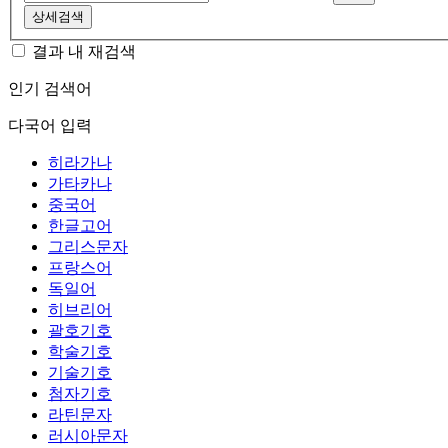
상세검색
결과 내 재검색
인기 검색어
다국어 입력
히라가나
가타카나
중국어
한글고어
그리스문자
프랑스어
독일어
히브리어
괄호기호
학술기호
기술기호
첨자기호
라틴문자
러시아문자