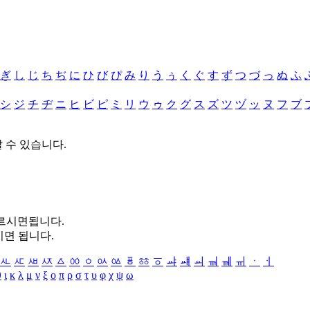
ぎ
し
じ
ち
ぢ
に
ひ
び
ぴ
み
り
う
ぅ
く
ぐ
す
ず
つ
づ
っ
ぬ
ふ
シ
ジ
チ
ヂ
ニ
ヒ
ビ
ピ
ミ
リ
ウ
ゥ
ク
グ
ス
ズ
ツ
ヅ
ッ
ヌ
フ
ブ
할 수 있습니다.
누르시면됩니다.
시면 됩니다.
ㅻ
ㅼ
ㅽ
ㅾ
ㅿ
ㆀ
ㆁ
ㆂ
ㆃ
ㆄ
ㆅ
ㆆ
ㆇ
ㆈ
ㆉ
ㆊ
ㆋ
ㆌ
ㆍ
ㆎ
θ
ι
κ
λ
μ
ν
ξ
ο
π
ρ
σ
τ
υ
φ
χ
ψ
ω