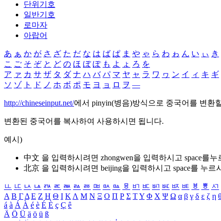
단위기호
일반기호
로마자
아랍어
あ
ぁ
か
が
さ
ざ
た
だ
な
は
ば
ぱ
ま
や
ゃ
ら
わ
ゎ
ん
い
ぃ
き
こ
ご
そ
ぞ
と
ど
の
ほ
ぼ
ぽ
も
よ
ょ
ろ
を
ア
ァ
カ
サ
ザ
タ
ダ
ナ
ハ
バ
パ
マ
ヤ
ャ
ラ
ワ
ヮ
ン
イ
ィ
キ
ギ
ソ
ゾ
ト
ド
ノ
ホ
ボ
ポ
モ
ヨ
ョ
ロ
ヲ
―
http://chineseinput.net/
에서 pinyin(병음)방식으로 중국어를 변환
변환된 중국어를 복사하여 사용하시면 됩니다.
예시)
中文 을 입력하시려면
zhongwen
을 입력하시고 space를
北京 을 입력하시려면
beijing
을 입력하시고 space를 누르
ㅥ
ㅦ
ㅧ
ㅨ
ㅩ
ㅪ
ㅫ
ㅬ
ㅭ
ㅮ
ㅯ
ㅰ
ㅱ
ㅲ
ㅳ
ㅴ
ㅵ
ㅶ
ㅷ
ㅸ
ㅹ
ㅺ
Α
Β
Γ
Δ
Ε
Ζ
Η
Θ
Ι
Κ
Λ
Μ
Ν
Ξ
Ο
Π
Ρ
Σ
Τ
Υ
Φ
Χ
Ψ
Ω
α
β
γ
δ
ε
ζ
η
á
à
Á
À
é
è
É
È
ç
Ç
ê
Ä
Ö
Ü
ä
ö
ü
ß