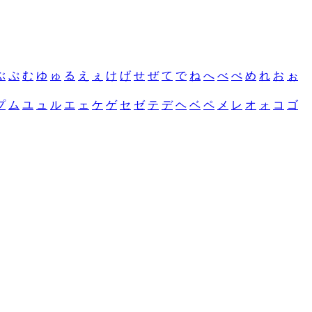
ぶ
ぷ
む
ゆ
ゅ
る
え
ぇ
け
げ
せ
ぜ
て
で
ね
へ
べ
ぺ
め
れ
お
ぉ
プ
ム
ユ
ュ
ル
エ
ェ
ケ
ゲ
セ
ゼ
テ
デ
ヘ
ベ
ペ
メ
レ
オ
ォ
コ
ゴ