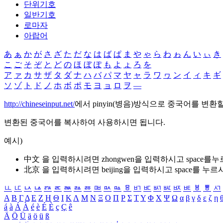
단위기호
일반기호
로마자
아랍어
あ
ぁ
か
が
さ
ざ
た
だ
な
は
ば
ぱ
ま
や
ゃ
ら
わ
ゎ
ん
い
ぃ
き
こ
ご
そ
ぞ
と
ど
の
ほ
ぼ
ぽ
も
よ
ょ
ろ
を
ア
ァ
カ
サ
ザ
タ
ダ
ナ
ハ
バ
パ
マ
ヤ
ャ
ラ
ワ
ヮ
ン
イ
ィ
キ
ギ
ソ
ゾ
ト
ド
ノ
ホ
ボ
ポ
モ
ヨ
ョ
ロ
ヲ
―
http://chineseinput.net/
에서 pinyin(병음)방식으로 중국어를 변환
변환된 중국어를 복사하여 사용하시면 됩니다.
예시)
中文 을 입력하시려면
zhongwen
을 입력하시고 space를
北京 을 입력하시려면
beijing
을 입력하시고 space를 누르
ㅥ
ㅦ
ㅧ
ㅨ
ㅩ
ㅪ
ㅫ
ㅬ
ㅭ
ㅮ
ㅯ
ㅰ
ㅱ
ㅲ
ㅳ
ㅴ
ㅵ
ㅶ
ㅷ
ㅸ
ㅹ
ㅺ
Α
Β
Γ
Δ
Ε
Ζ
Η
Θ
Ι
Κ
Λ
Μ
Ν
Ξ
Ο
Π
Ρ
Σ
Τ
Υ
Φ
Χ
Ψ
Ω
α
β
γ
δ
ε
ζ
η
á
à
Á
À
é
è
É
È
ç
Ç
ê
Ä
Ö
Ü
ä
ö
ü
ß