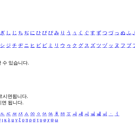
ぎ
し
じ
ち
ぢ
に
ひ
び
ぴ
み
り
う
ぅ
く
ぐ
す
ず
つ
づ
っ
ぬ
ふ
シ
ジ
チ
ヂ
ニ
ヒ
ビ
ピ
ミ
リ
ウ
ゥ
ク
グ
ス
ズ
ツ
ヅ
ッ
ヌ
フ
ブ
할 수 있습니다.
누르시면됩니다.
시면 됩니다.
ㅻ
ㅼ
ㅽ
ㅾ
ㅿ
ㆀ
ㆁ
ㆂ
ㆃ
ㆄ
ㆅ
ㆆ
ㆇ
ㆈ
ㆉ
ㆊ
ㆋ
ㆌ
ㆍ
ㆎ
θ
ι
κ
λ
μ
ν
ξ
ο
π
ρ
σ
τ
υ
φ
χ
ψ
ω