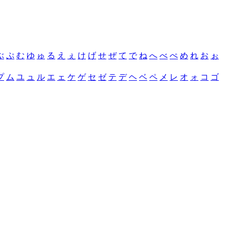
ぶ
ぷ
む
ゆ
ゅ
る
え
ぇ
け
げ
せ
ぜ
て
で
ね
へ
べ
ぺ
め
れ
お
ぉ
プ
ム
ユ
ュ
ル
エ
ェ
ケ
ゲ
セ
ゼ
テ
デ
ヘ
ベ
ペ
メ
レ
オ
ォ
コ
ゴ