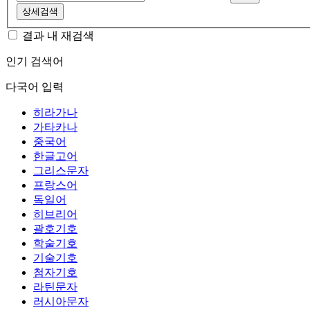
상세검색
결과 내 재검색
인기 검색어
다국어 입력
히라가나
가타카나
중국어
한글고어
그리스문자
프랑스어
독일어
히브리어
괄호기호
학술기호
기술기호
첨자기호
라틴문자
러시아문자