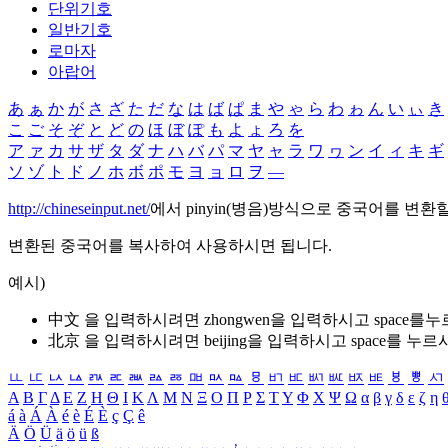
단위기호
일반기호
로마자
아랍어
あ
ぁ
か
が
さ
ざ
た
だ
な
は
ば
ぱ
ま
や
ゃ
ら
わ
ゎ
ん
い
ぃ
き
こ
ご
そ
ぞ
と
ど
の
ほ
ぼ
ぽ
も
よ
ょ
ろ
を
ア
ァ
カ
サ
ザ
タ
ダ
ナ
ハ
バ
パ
マ
ヤ
ャ
ラ
ワ
ヮ
ン
イ
ィ
キ
ギ
ソ
ゾ
ト
ド
ノ
ホ
ボ
ポ
モ
ヨ
ョ
ロ
ヲ
―
http://chineseinput.net/
에서 pinyin(병음)방식으로 중국어를 변환
변환된 중국어를 복사하여 사용하시면 됩니다.
예시)
中文 을 입력하시려면
zhongwen
을 입력하시고 space를
北京 을 입력하시려면
beijing
을 입력하시고 space를 누르
ㅥ
ㅦ
ㅧ
ㅨ
ㅩ
ㅪ
ㅫ
ㅬ
ㅭ
ㅮ
ㅯ
ㅰ
ㅱ
ㅲ
ㅳ
ㅴ
ㅵ
ㅶ
ㅷ
ㅸ
ㅹ
ㅺ
Α
Β
Γ
Δ
Ε
Ζ
Η
Θ
Ι
Κ
Λ
Μ
Ν
Ξ
Ο
Π
Ρ
Σ
Τ
Υ
Φ
Χ
Ψ
Ω
α
β
γ
δ
ε
ζ
η
á
à
Á
À
é
è
É
È
ç
Ç
ê
Ä
Ö
Ü
ä
ö
ü
ß