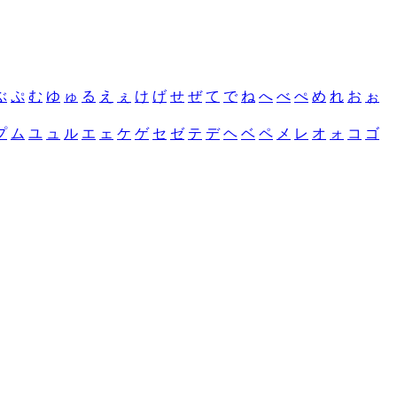
ぶ
ぷ
む
ゆ
ゅ
る
え
ぇ
け
げ
せ
ぜ
て
で
ね
へ
べ
ぺ
め
れ
お
ぉ
プ
ム
ユ
ュ
ル
エ
ェ
ケ
ゲ
セ
ゼ
テ
デ
ヘ
ベ
ペ
メ
レ
オ
ォ
コ
ゴ