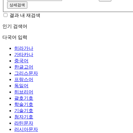
상세검색
결과 내 재검색
인기 검색어
다국어 입력
히라가나
가타카나
중국어
한글고어
그리스문자
프랑스어
독일어
히브리어
괄호기호
학술기호
기술기호
첨자기호
라틴문자
러시아문자