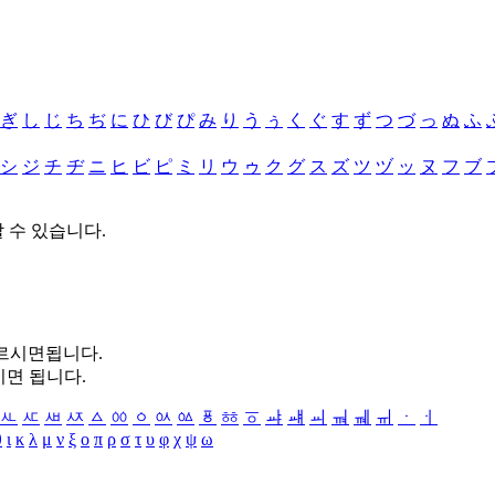
ぎ
し
じ
ち
ぢ
に
ひ
び
ぴ
み
り
う
ぅ
く
ぐ
す
ず
つ
づ
っ
ぬ
ふ
シ
ジ
チ
ヂ
ニ
ヒ
ビ
ピ
ミ
リ
ウ
ゥ
ク
グ
ス
ズ
ツ
ヅ
ッ
ヌ
フ
ブ
할 수 있습니다.
누르시면됩니다.
시면 됩니다.
ㅻ
ㅼ
ㅽ
ㅾ
ㅿ
ㆀ
ㆁ
ㆂ
ㆃ
ㆄ
ㆅ
ㆆ
ㆇ
ㆈ
ㆉ
ㆊ
ㆋ
ㆌ
ㆍ
ㆎ
θ
ι
κ
λ
μ
ν
ξ
ο
π
ρ
σ
τ
υ
φ
χ
ψ
ω