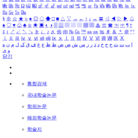
㎒
㎓
㎔
Ω
㏀
㏁
㎊
㎋
㎌
㏖
㏅
㎭
㎮
㎯
㏛
㎩
㎪
㎫
㎬
㏝
㏐
㏓
㏃
㏉
㏜
㏆
§
※
☆
★
○
●
◎
◇
◆
□
■
△
▽
→
←
↑
↓
↔
〓
◁
◀
▷
▶
♤
♠
♡
♥
♧
♣
⊙
◈
▣
◐
◑
▒
▤
▥
▨
▧
▦
▩
♨
☏
☎
☜
☞
¶
†
‡
↕
↗
↙
↖
↘
♭
♩
♪
♬
㉿
㈜
№
㏇
™
㏂
㏘
℡
＃
＆
＊
＠
ª
º
ⅰ
ⅱ
ⅲ
ⅳ
ⅴ
ⅵ
ⅶ
ⅷ
ⅸ
ⅹ
Ⅰ
Ⅱ
Ⅲ
Ⅳ
Ⅴ
Ⅵ
Ⅶ
Ⅷ
Ⅸ
Ⅹ
ا
ب
ت
ث
ج
ح
خ
د
ذ
ر
ز
س
ش
ص
ض
ط
ظ
ع
غ
ف
ق
ک
ل
م
ن
ه
و
ی
닫기
통합검색
국내학술논문
학위논문
해외학술논문
학술지