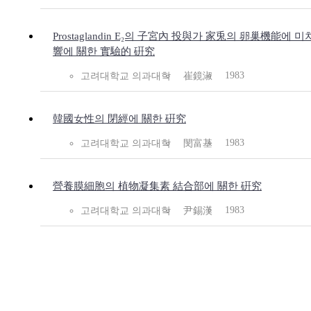
Prostaglandin E₂의 子宮內 投與가 家兎의 卵巢機能에 미
響에 關한 實驗的 硏究
1983
고려대학교 의과대학
崔鏡淑
韓國女性의 閉經에 關한 硏究
1983
고려대학교 의과대학
閔富基
營養膜細胞의 植物凝集素 結合部에 關한 硏究
1983
고려대학교 의과대학
尹錫漢