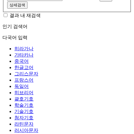
상세검색
결과 내 재검색
인기 검색어
다국어 입력
히라가나
가타카나
중국어
한글고어
그리스문자
프랑스어
독일어
히브리어
괄호기호
학술기호
기술기호
첨자기호
라틴문자
러시아문자