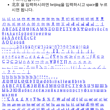
北京 을 입력하시려면
beijing
을 입력하시고 space를 누르
시면 됩니다.
ㅥ
ㅦ
ㅧ
ㅨ
ㅩ
ㅪ
ㅫ
ㅬ
ㅭ
ㅮ
ㅯ
ㅰ
ㅱ
ㅲ
ㅳ
ㅴ
ㅵ
ㅶ
ㅷ
ㅸ
ㅹ
ㅺ
ㅻ
ㅼ
ㅽ
ㅾ
ㅿ
ㆀ
ㆁ
ㆂ
ㆃ
ㆄ
ㆅ
ㆆ
ㆇ
ㆈ
ㆉ
ㆊ
ㆋ
ㆌ
ㆍ
ㆎ
Α
Β
Γ
Δ
Ε
Ζ
Η
Θ
Ι
Κ
Λ
Μ
Ν
Ξ
Ο
Π
Ρ
Σ
Τ
Υ
Φ
Χ
Ψ
Ω
α
β
γ
δ
ε
ζ
η
θ
ι
κ
λ
μ
ν
ξ
ο
π
ρ
σ
τ
υ
φ
χ
ψ
ω
á
à
Á
À
é
è
É
È
ç
Ç
ê
Ä
Ö
Ü
ä
ö
ü
ß
ְ
ֳ
ֲ
ֱ
ָ
ַ
ֵ
ֶ
ִ
ֹ
ּ
ֻ
ׂ
ׁ
ּ
ב
ה
נ
מ
צ
ת
ץ
ש
ד
ג
כ
ע
י
ח
ל
ך
ף
ק
ר
א
ט
ו
ן
ם
פ
‘
’
“
”
〔
〕
〈
〉
「
」
『
』
【
】
＂
（
）
［
］
｛
｝
±
×
÷
≠
≤
≥
∞
∴
♂
♀
∠
⊥
⌒
∂
∇
≡
≒
≪
≫
√
∽
∝
∵
∫
∬
∈
∋
⊆
⊇
⊂
⊃
∪
∩
∧
∨
￢
⇒
⇔
∀
∃
∮
∑
∏
＋
－
＜
＝
＞
、
。
·
‥
…
¨
〃
―
∥
＼
∼
´
～
ˇ
˘
˝
˚
˙
¸
˛
¡
¿
ː
！
＇
，
．
／
：
；
？
＾
＿
｀
｜
½
⅓
⅔
¼
¾
⅛
⅜
⅝
⅞
¹
²
³
⁴
ⁿ
₁
₂
₃
₄
Æ
Ð
Ħ
Ĳ
Ł
Ø
Œ
Þ
Ŧ
Ŋ
æ
đ
ð
ħ
ı
ĳ
ĸ
ŀ
ł
ø
œ
ß
þ
ŧ
ŋ
ŉ
А
Б
В
Г
Д
Е
Ё
Ж
З
И
Й
К
Л
М
Н
О
П
Р
С
Т
У
Ф
Х
Ц
Ч
Ш
Щ
Ъ
Ы
Ь
Э
Ю
Я
а
б
в
г
д
е
ё
ж
з
и
й
к
л
м
н
о
п
р
с
т
у
ф
х
ц
ч
ш
щ
ъ
ы
ь
э
ю
я
′
″
℃
Å
￠
￡
￥
¤
℉
‰
＄
％
Ｆ
￦
㎕
㎖
㎗
ℓ
㎘
㏄
㎣
㎤
㎥
㎦
㎙
㎚
㎛
㎜
㎝
㎞
㎟
㎠
㎡
㎢
㏊
㎍
㎎
㎏
㏏
㎈
㎉
㏈
㎧
㎨
㎰
㎱
㎲
㎳
㎴
㎵
㎶
㎷
㎸
㎹
㎀
㎁
㎂
㎃
㎄
㎺
㎻
㎽
㎾
㎿
㎐
㎑