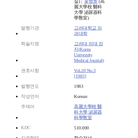
실) ;
金世景
(高
麗大學校 醫科
大學 泌尿器科
學敎室)
발행기관
고려대학교 의
과대학
학술지명
고려대 의대 잡
지(Korea
University
Medical Journal)
권호사항
Vol.20 No.3
[1983]
발행연도
1983
작성언어
Korean
주제어
高麗大學校 醫
科大學 泌尿器
科學敎室
KDC
510.000