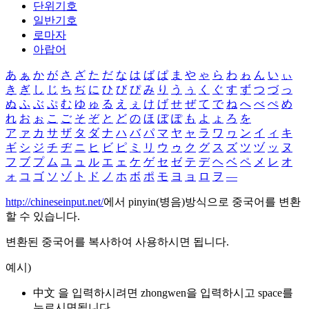
단위기호
일반기호
로마자
아랍어
あ
ぁ
か
が
さ
ざ
た
だ
な
は
ば
ぱ
ま
や
ゃ
ら
わ
ゎ
ん
い
ぃ
き
ぎ
し
じ
ち
ぢ
に
ひ
び
ぴ
み
り
う
ぅ
く
ぐ
す
ず
つ
づ
っ
ぬ
ふ
ぶ
ぷ
む
ゆ
ゅ
る
え
ぇ
け
げ
せ
ぜ
て
で
ね
へ
べ
ぺ
め
れ
お
ぉ
こ
ご
そ
ぞ
と
ど
の
ほ
ぼ
ぽ
も
よ
ょ
ろ
を
ア
ァ
カ
サ
ザ
タ
ダ
ナ
ハ
バ
パ
マ
ヤ
ャ
ラ
ワ
ヮ
ン
イ
ィ
キ
ギ
シ
ジ
チ
ヂ
ニ
ヒ
ビ
ピ
ミ
リ
ウ
ゥ
ク
グ
ス
ズ
ツ
ヅ
ッ
ヌ
フ
ブ
プ
ム
ユ
ュ
ル
エ
ェ
ケ
ゲ
セ
ゼ
テ
デ
ヘ
ベ
ペ
メ
レ
オ
ォ
コ
ゴ
ソ
ゾ
ト
ド
ノ
ホ
ボ
ポ
モ
ヨ
ョ
ロ
ヲ
―
http://chineseinput.net/
에서 pinyin(병음)방식으로 중국어를 변환
할 수 있습니다.
변환된 중국어를 복사하여 사용하시면 됩니다.
예시)
中文 을 입력하시려면
zhongwen
을 입력하시고 space를
누르시면됩니다.