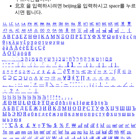
北京 을 입력하시려면
beijing
을 입력하시고 space를 누르
시면 됩니다.
ㅥ
ㅦ
ㅧ
ㅨ
ㅩ
ㅪ
ㅫ
ㅬ
ㅭ
ㅮ
ㅯ
ㅰ
ㅱ
ㅲ
ㅳ
ㅴ
ㅵ
ㅶ
ㅷ
ㅸ
ㅹ
ㅺ
ㅻ
ㅼ
ㅽ
ㅾ
ㅿ
ㆀ
ㆁ
ㆂ
ㆃ
ㆄ
ㆅ
ㆆ
ㆇ
ㆈ
ㆉ
ㆊ
ㆋ
ㆌ
ㆍ
ㆎ
Α
Β
Γ
Δ
Ε
Ζ
Η
Θ
Ι
Κ
Λ
Μ
Ν
Ξ
Ο
Π
Ρ
Σ
Τ
Υ
Φ
Χ
Ψ
Ω
α
β
γ
δ
ε
ζ
η
θ
ι
κ
λ
μ
ν
ξ
ο
π
ρ
σ
τ
υ
φ
χ
ψ
ω
á
à
Á
À
é
è
É
È
ç
Ç
ê
Ä
Ö
Ü
ä
ö
ü
ß
ְ
ֳ
ֲ
ֱ
ָ
ַ
ֵ
ֶ
ִ
ֹ
ּ
ֻ
ׂ
ׁ
ּ
ב
ה
נ
מ
צ
ת
ץ
ש
ד
ג
כ
ע
י
ח
ל
ך
ף
ק
ר
א
ט
ו
ן
ם
פ
‘
’
“
”
〔
〕
〈
〉
「
」
『
』
【
】
＂
（
）
［
］
｛
｝
±
×
÷
≠
≤
≥
∞
∴
♂
♀
∠
⊥
⌒
∂
∇
≡
≒
≪
≫
√
∽
∝
∵
∫
∬
∈
∋
⊆
⊇
⊂
⊃
∪
∩
∧
∨
￢
⇒
⇔
∀
∃
∮
∑
∏
＋
－
＜
＝
＞
、
。
·
‥
…
¨
〃
―
∥
＼
∼
´
～
ˇ
˘
˝
˚
˙
¸
˛
¡
¿
ː
！
＇
，
．
／
：
；
？
＾
＿
｀
｜
½
⅓
⅔
¼
¾
⅛
⅜
⅝
⅞
¹
²
³
⁴
ⁿ
₁
₂
₃
₄
Æ
Ð
Ħ
Ĳ
Ł
Ø
Œ
Þ
Ŧ
Ŋ
æ
đ
ð
ħ
ı
ĳ
ĸ
ŀ
ł
ø
œ
ß
þ
ŧ
ŋ
ŉ
А
Б
В
Г
Д
Е
Ё
Ж
З
И
Й
К
Л
М
Н
О
П
Р
С
Т
У
Ф
Х
Ц
Ч
Ш
Щ
Ъ
Ы
Ь
Э
Ю
Я
а
б
в
г
д
е
ё
ж
з
и
й
к
л
м
н
о
п
р
с
т
у
ф
х
ц
ч
ш
щ
ъ
ы
ь
э
ю
я
′
″
℃
Å
￠
￡
￥
¤
℉
‰
＄
％
Ｆ
￦
㎕
㎖
㎗
ℓ
㎘
㏄
㎣
㎤
㎥
㎦
㎙
㎚
㎛
㎜
㎝
㎞
㎟
㎠
㎡
㎢
㏊
㎍
㎎
㎏
㏏
㎈
㎉
㏈
㎧
㎨
㎰
㎱
㎲
㎳
㎴
㎵
㎶
㎷
㎸
㎹
㎀
㎁
㎂
㎃
㎄
㎺
㎻
㎽
㎾
㎿
㎐
㎑