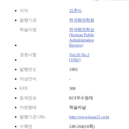
저자
김춘식
발행기관
한국행정학회
학술지명
한국행정학보
(Korean Public
Administration
Review)
권호사항
Vol.26 No.2
[1992]
발행연도
1992
작성언어
-
KDC
300
등재정보
KCI우수등재
자료형태
학술저널
발행기관 URL
http://www.kapa21.or.kr
수록면
249-264(16쪽)