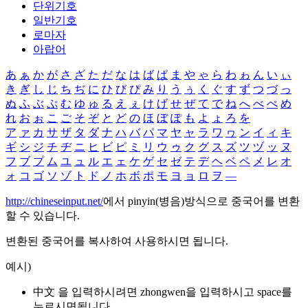
단위기호
일반기호
로마자
아랍어
あ
ぁ
か
が
さ
ざ
た
だ
な
は
ば
ぱ
ま
や
ゃ
ら
わ
ゎ
ん
い
ぃ
き
ぎ
し
じ
ち
ぢ
に
ひ
び
ぴ
み
り
う
ぅ
く
ぐ
す
ず
つ
づ
っ
ぬ
ふ
ぶ
ぷ
む
ゆ
ゅ
る
え
ぇ
け
げ
せ
ぜ
て
で
ね
へ
べ
ぺ
め
れ
お
ぉ
こ
ご
そ
ぞ
と
ど
の
ほ
ぼ
ぽ
も
よ
ょ
ろ
を
ア
ァ
カ
サ
ザ
タ
ダ
ナ
ハ
バ
パ
マ
ヤ
ャ
ラ
ワ
ヮ
ン
イ
ィ
キ
ギ
シ
ジ
チ
ヂ
ニ
ヒ
ビ
ピ
ミ
リ
ウ
ゥ
ク
グ
ス
ズ
ツ
ヅ
ッ
ヌ
フ
ブ
プ
ム
ユ
ュ
ル
エ
ェ
ケ
ゲ
セ
ゼ
テ
デ
ヘ
ベ
ペ
メ
レ
オ
ォ
コ
ゴ
ソ
ゾ
ト
ド
ノ
ホ
ボ
ポ
モ
ヨ
ョ
ロ
ヲ
―
http://chineseinput.net/
에서 pinyin(병음)방식으로 중국어를 변환
할 수 있습니다.
변환된 중국어를 복사하여 사용하시면 됩니다.
예시)
中文 을 입력하시려면
zhongwen
을 입력하시고 space를
누르시면됩니다.