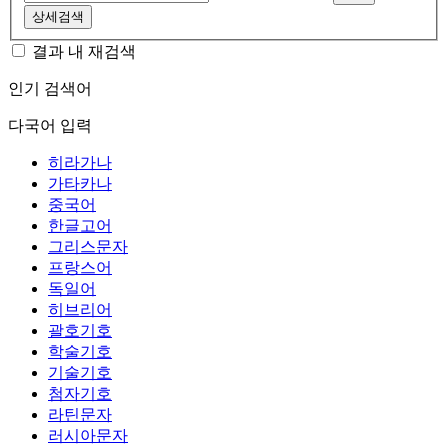
상세검색
결과 내 재검색
인기 검색어
다국어 입력
히라가나
가타카나
중국어
한글고어
그리스문자
프랑스어
독일어
히브리어
괄호기호
학술기호
기술기호
첨자기호
라틴문자
러시아문자