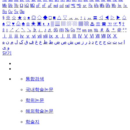
㎒
㎓
㎔
Ω
㏀
㏁
㎊
㎋
㎌
㏖
㏅
㎭
㎮
㎯
㏛
㎩
㎪
㎫
㎬
㏝
㏐
㏓
㏃
㏉
㏜
㏆
§
※
☆
★
○
●
◎
◇
◆
□
■
△
▽
→
←
↑
↓
↔
〓
◁
◀
▷
▶
♤
♠
♡
♥
♧
♣
⊙
◈
▣
◐
◑
▒
▤
▥
▨
▧
▦
▩
♨
☏
☎
☜
☞
¶
†
‡
↕
↗
↙
↖
↘
♭
♩
♪
♬
㉿
㈜
№
㏇
™
㏂
㏘
℡
＃
＆
＊
＠
ª
º
ⅰ
ⅱ
ⅲ
ⅳ
ⅴ
ⅵ
ⅶ
ⅷ
ⅸ
ⅹ
Ⅰ
Ⅱ
Ⅲ
Ⅳ
Ⅴ
Ⅵ
Ⅶ
Ⅷ
Ⅸ
Ⅹ
ا
ب
ت
ث
ج
ح
خ
د
ذ
ر
ز
س
ش
ص
ض
ط
ظ
ع
غ
ف
ق
ک
ل
م
ن
ه
و
ی
닫기
통합검색
국내학술논문
학위논문
해외학술논문
학술지