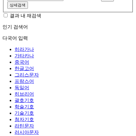
상세검색
결과 내 재검색
인기 검색어
다국어 입력
히라가나
가타카나
중국어
한글고어
그리스문자
프랑스어
독일어
히브리어
괄호기호
학술기호
기술기호
첨자기호
라틴문자
러시아문자