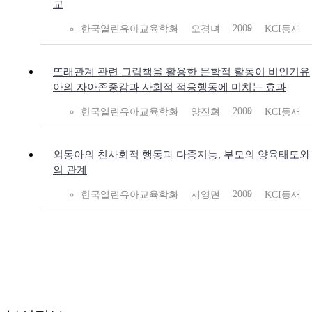
교
2009
한국열린유아교육학회
오경녀
KCI등재
또래관계 관련 그림책을 활용한 문학적 활동이 비인기유
아의 자아존중감과 사회적 적응행동에 미치는 효과
2009
한국열린유아교육학회
양진희
KCI등재
외동아의 친사회적 행동과 다중지능, 부모의 양육태도와
의 관계
2009
한국열린유아교육학회
서영민
KCI등재