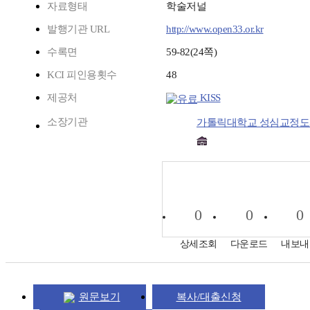
자료형태
학술저널
발행기관 URL
http://www.open33.or.kr
수록면
59-82(24쪽)
KCI 피인용횟수
48
제공처
KISS
소장기관
가톨릭대학교 성심교정
0
0
0
상세조회
다운로드
내보내
원문보기
복사/대출신청