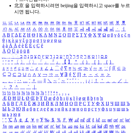
北京 을 입력하시려면
beijing
을 입력하시고 space를 누르
시면 됩니다.
ㅥ
ㅦ
ㅧ
ㅨ
ㅩ
ㅪ
ㅫ
ㅬ
ㅭ
ㅮ
ㅯ
ㅰ
ㅱ
ㅲ
ㅳ
ㅴ
ㅵ
ㅶ
ㅷ
ㅸ
ㅹ
ㅺ
ㅻ
ㅼ
ㅽ
ㅾ
ㅿ
ㆀ
ㆁ
ㆂ
ㆃ
ㆄ
ㆅ
ㆆ
ㆇ
ㆈ
ㆉ
ㆊ
ㆋ
ㆌ
ㆍ
ㆎ
Α
Β
Γ
Δ
Ε
Ζ
Η
Θ
Ι
Κ
Λ
Μ
Ν
Ξ
Ο
Π
Ρ
Σ
Τ
Υ
Φ
Χ
Ψ
Ω
α
β
γ
δ
ε
ζ
η
θ
ι
κ
λ
μ
ν
ξ
ο
π
ρ
σ
τ
υ
φ
χ
ψ
ω
á
à
Á
À
é
è
É
È
ç
Ç
ê
Ä
Ö
Ü
ä
ö
ü
ß
ְ
ֳ
ֲ
ֱ
ָ
ַ
ֵ
ֶ
ִ
ֹ
ּ
ֻ
ׂ
ׁ
ּ
ב
ה
נ
מ
צ
ת
ץ
ש
ד
ג
כ
ע
י
ח
ל
ך
ף
ק
ר
א
ט
ו
ן
ם
פ
‘
’
“
”
〔
〕
〈
〉
「
」
『
』
【
】
＂
（
）
［
］
｛
｝
±
×
÷
≠
≤
≥
∞
∴
♂
♀
∠
⊥
⌒
∂
∇
≡
≒
≪
≫
√
∽
∝
∵
∫
∬
∈
∋
⊆
⊇
⊂
⊃
∪
∩
∧
∨
￢
⇒
⇔
∀
∃
∮
∑
∏
＋
－
＜
＝
＞
、
。
·
‥
…
¨
〃
―
∥
＼
∼
´
～
ˇ
˘
˝
˚
˙
¸
˛
¡
¿
ː
！
＇
，
．
／
：
；
？
＾
＿
｀
｜
½
⅓
⅔
¼
¾
⅛
⅜
⅝
⅞
¹
²
³
⁴
ⁿ
₁
₂
₃
₄
Æ
Ð
Ħ
Ĳ
Ł
Ø
Œ
Þ
Ŧ
Ŋ
æ
đ
ð
ħ
ı
ĳ
ĸ
ŀ
ł
ø
œ
ß
þ
ŧ
ŋ
ŉ
А
Б
В
Г
Д
Е
Ё
Ж
З
И
Й
К
Л
М
Н
О
П
Р
С
Т
У
Ф
Х
Ц
Ч
Ш
Щ
Ъ
Ы
Ь
Э
Ю
Я
а
б
в
г
д
е
ё
ж
з
и
й
к
л
м
н
о
п
р
с
т
у
ф
х
ц
ч
ш
щ
ъ
ы
ь
э
ю
я
′
″
℃
Å
￠
￡
￥
¤
℉
‰
＄
％
Ｆ
￦
㎕
㎖
㎗
ℓ
㎘
㏄
㎣
㎤
㎥
㎦
㎙
㎚
㎛
㎜
㎝
㎞
㎟
㎠
㎡
㎢
㏊
㎍
㎎
㎏
㏏
㎈
㎉
㏈
㎧
㎨
㎰
㎱
㎲
㎳
㎴
㎵
㎶
㎷
㎸
㎹
㎀
㎁
㎂
㎃
㎄
㎺
㎻
㎽
㎾
㎿
㎐
㎑