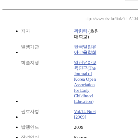
https://www.riss.kr/link?id=A10
저자
곽향림
(호원
대학교)
발행기관
한국열린유
아교육학회
학술지명
열린유아교
육연구(The
Journal of
Korea Open
Association
for Early
Childhood
Education)
권호사항
Vol.14 No.6
[2009]
발행연도
2009
작성언어
Korean