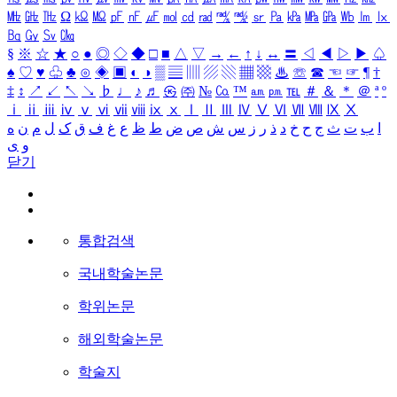
㎒
㎓
㎔
Ω
㏀
㏁
㎊
㎋
㎌
㏖
㏅
㎭
㎮
㎯
㏛
㎩
㎪
㎫
㎬
㏝
㏐
㏓
㏃
㏉
㏜
㏆
§
※
☆
★
○
●
◎
◇
◆
□
■
△
▽
→
←
↑
↓
↔
〓
◁
◀
▷
▶
♤
♠
♡
♥
♧
♣
⊙
◈
▣
◐
◑
▒
▤
▥
▨
▧
▦
▩
♨
☏
☎
☜
☞
¶
†
‡
↕
↗
↙
↖
↘
♭
♩
♪
♬
㉿
㈜
№
㏇
™
㏂
㏘
℡
＃
＆
＊
＠
ª
º
ⅰ
ⅱ
ⅲ
ⅳ
ⅴ
ⅵ
ⅶ
ⅷ
ⅸ
ⅹ
Ⅰ
Ⅱ
Ⅲ
Ⅳ
Ⅴ
Ⅵ
Ⅶ
Ⅷ
Ⅸ
Ⅹ
ا
ب
ت
ث
ج
ح
خ
د
ذ
ر
ز
س
ش
ص
ض
ط
ظ
ع
غ
ف
ق
ک
ل
م
ن
ه
و
ی
닫기
통합검색
국내학술논문
학위논문
해외학술논문
학술지