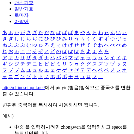
단위기호
일반기호
로마자
아랍어
あ
ぁ
か
が
さ
ざ
た
だ
な
は
ば
ぱ
ま
や
ゃ
ら
わ
ゎ
ん
い
ぃ
き
ぎ
し
じ
ち
ぢ
に
ひ
び
ぴ
み
り
う
ぅ
く
ぐ
す
ず
つ
づ
っ
ぬ
ふ
ぶ
ぷ
む
ゆ
ゅ
る
え
ぇ
け
げ
せ
ぜ
て
で
ね
へ
べ
ぺ
め
れ
お
ぉ
こ
ご
そ
ぞ
と
ど
の
ほ
ぼ
ぽ
も
よ
ょ
ろ
を
ア
ァ
カ
サ
ザ
タ
ダ
ナ
ハ
バ
パ
マ
ヤ
ャ
ラ
ワ
ヮ
ン
イ
ィ
キ
ギ
シ
ジ
チ
ヂ
ニ
ヒ
ビ
ピ
ミ
リ
ウ
ゥ
ク
グ
ス
ズ
ツ
ヅ
ッ
ヌ
フ
ブ
プ
ム
ユ
ュ
ル
エ
ェ
ケ
ゲ
セ
ゼ
テ
デ
ヘ
ベ
ペ
メ
レ
オ
ォ
コ
ゴ
ソ
ゾ
ト
ド
ノ
ホ
ボ
ポ
モ
ヨ
ョ
ロ
ヲ
―
http://chineseinput.net/
에서 pinyin(병음)방식으로 중국어를 변환
할 수 있습니다.
변환된 중국어를 복사하여 사용하시면 됩니다.
예시)
中文 을 입력하시려면
zhongwen
을 입력하시고 space를
누르시면됩니다.