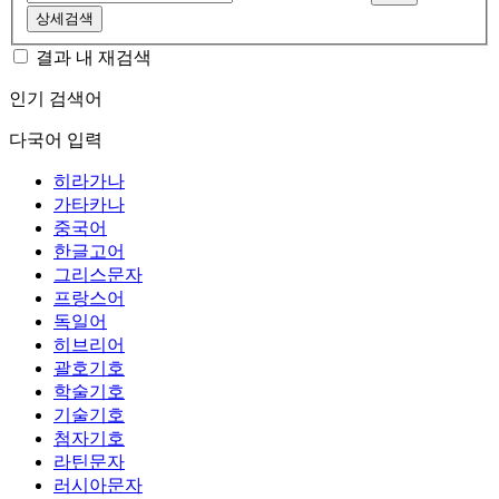
상세검색
결과 내 재검색
인기 검색어
다국어 입력
히라가나
가타카나
중국어
한글고어
그리스문자
프랑스어
독일어
히브리어
괄호기호
학술기호
기술기호
첨자기호
라틴문자
러시아문자