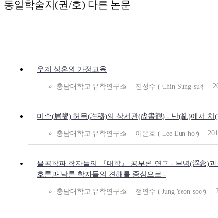
동일학술지(권/호) 다른 논문
우계 성혼의 가정교육
2
충남대학교 유학연구소
진성수 ( Chin Sung-su )
미수(眉叟) 허목(許穆)의 상서관(尙書觀) - 난(亂)에서 치(
201
충남대학교 유학연구소
이은호 ( Lee Eun-ho )
율곡학파 학자들의 『대학』 공부론 연구 - 부념(浮念)과
호론과 낙론 학자들의 견해를 중심으로 -
충남대학교 유학연구소
정연수 ( Jung Yeon-soo )