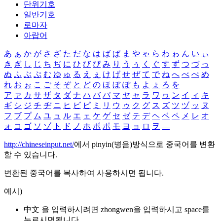
단위기호
일반기호
로마자
아랍어
あ
ぁ
か
が
さ
ざ
た
だ
な
は
ば
ぱ
ま
や
ゃ
ら
わ
ゎ
ん
い
ぃ
き
ぎ
し
じ
ち
ぢ
に
ひ
び
ぴ
み
り
う
ぅ
く
ぐ
す
ず
つ
づ
っ
ぬ
ふ
ぶ
ぷ
む
ゆ
ゅ
る
え
ぇ
け
げ
せ
ぜ
て
で
ね
へ
べ
ぺ
め
れ
お
ぉ
こ
ご
そ
ぞ
と
ど
の
ほ
ぼ
ぽ
も
よ
ょ
ろ
を
ア
ァ
カ
サ
ザ
タ
ダ
ナ
ハ
バ
パ
マ
ヤ
ャ
ラ
ワ
ヮ
ン
イ
ィ
キ
ギ
シ
ジ
チ
ヂ
ニ
ヒ
ビ
ピ
ミ
リ
ウ
ゥ
ク
グ
ス
ズ
ツ
ヅ
ッ
ヌ
フ
ブ
プ
ム
ユ
ュ
ル
エ
ェ
ケ
ゲ
セ
ゼ
テ
デ
ヘ
ベ
ペ
メ
レ
オ
ォ
コ
ゴ
ソ
ゾ
ト
ド
ノ
ホ
ボ
ポ
モ
ヨ
ョ
ロ
ヲ
―
http://chineseinput.net/
에서 pinyin(병음)방식으로 중국어를 변환
할 수 있습니다.
변환된 중국어를 복사하여 사용하시면 됩니다.
예시)
中文 을 입력하시려면
zhongwen
을 입력하시고 space를
누르시면됩니다.