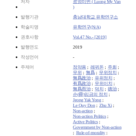
저자
르엉미번 ( Luong My Van
)
발행기관
충남대학교 유학연구소
학술지명
유학연구(N/A)
권호사항
Vol.47 No.- [2019]
발행연도
2019
작성언어
-
주제어
정약용
;
레뀌돈
;
주희
;
무위
;
無爲
;
무위정치
;
無爲政治
;
유위정치
;
有爲政治
;
무위이치
;
無爲而治
;
덕치
;
德治
;
순(舜)임금의 정치
;
Jeong Yak Yong
;
Le Quy Don
;
Zhu Xi
;
Non-action
;
Non-action Politics
;
Active Politics
;
Government by Non-action
;
Rule-of-morality
;