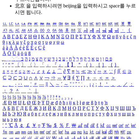
北京 을 입력하시려면
beijing
을 입력하시고 space를 누르
시면 됩니다.
ㅥ
ㅦ
ㅧ
ㅨ
ㅩ
ㅪ
ㅫ
ㅬ
ㅭ
ㅮ
ㅯ
ㅰ
ㅱ
ㅲ
ㅳ
ㅴ
ㅵ
ㅶ
ㅷ
ㅸ
ㅹ
ㅺ
ㅻ
ㅼ
ㅽ
ㅾ
ㅿ
ㆀ
ㆁ
ㆂ
ㆃ
ㆄ
ㆅ
ㆆ
ㆇ
ㆈ
ㆉ
ㆊ
ㆋ
ㆌ
ㆍ
ㆎ
Α
Β
Γ
Δ
Ε
Ζ
Η
Θ
Ι
Κ
Λ
Μ
Ν
Ξ
Ο
Π
Ρ
Σ
Τ
Υ
Φ
Χ
Ψ
Ω
α
β
γ
δ
ε
ζ
η
θ
ι
κ
λ
μ
ν
ξ
ο
π
ρ
σ
τ
υ
φ
χ
ψ
ω
á
à
Á
À
é
è
É
È
ç
Ç
ê
Ä
Ö
Ü
ä
ö
ü
ß
ְ
ֳ
ֲ
ֱ
ָ
ַ
ֵ
ֶ
ִ
ֹ
ּ
ֻ
ׂ
ׁ
ּ
ב
ה
נ
מ
צ
ת
ץ
ש
ד
ג
כ
ע
י
ח
ל
ך
ף
ק
ר
א
ט
ו
ן
ם
פ
‘
’
“
”
〔
〕
〈
〉
「
」
『
』
【
】
＂
（
）
［
］
｛
｝
±
×
÷
≠
≤
≥
∞
∴
♂
♀
∠
⊥
⌒
∂
∇
≡
≒
≪
≫
√
∽
∝
∵
∫
∬
∈
∋
⊆
⊇
⊂
⊃
∪
∩
∧
∨
￢
⇒
⇔
∀
∃
∮
∑
∏
＋
－
＜
＝
＞
、
。
·
‥
…
¨
〃
―
∥
＼
∼
´
～
ˇ
˘
˝
˚
˙
¸
˛
¡
¿
ː
！
＇
，
．
／
：
；
？
＾
＿
｀
｜
½
⅓
⅔
¼
¾
⅛
⅜
⅝
⅞
¹
²
³
⁴
ⁿ
₁
₂
₃
₄
Æ
Ð
Ħ
Ĳ
Ł
Ø
Œ
Þ
Ŧ
Ŋ
æ
đ
ð
ħ
ı
ĳ
ĸ
ŀ
ł
ø
œ
ß
þ
ŧ
ŋ
ŉ
А
Б
В
Г
Д
Е
Ё
Ж
З
И
Й
К
Л
М
Н
О
П
Р
С
Т
У
Ф
Х
Ц
Ч
Ш
Щ
Ъ
Ы
Ь
Э
Ю
Я
а
б
в
г
д
е
ё
ж
з
и
й
к
л
м
н
о
п
р
с
т
у
ф
х
ц
ч
ш
щ
ъ
ы
ь
э
ю
я
′
″
℃
Å
￠
￡
￥
¤
℉
‰
＄
％
Ｆ
￦
㎕
㎖
㎗
ℓ
㎘
㏄
㎣
㎤
㎥
㎦
㎙
㎚
㎛
㎜
㎝
㎞
㎟
㎠
㎡
㎢
㏊
㎍
㎎
㎏
㏏
㎈
㎉
㏈
㎧
㎨
㎰
㎱
㎲
㎳
㎴
㎵
㎶
㎷
㎸
㎹
㎀
㎁
㎂
㎃
㎄
㎺
㎻
㎽
㎾
㎿
㎐
㎑