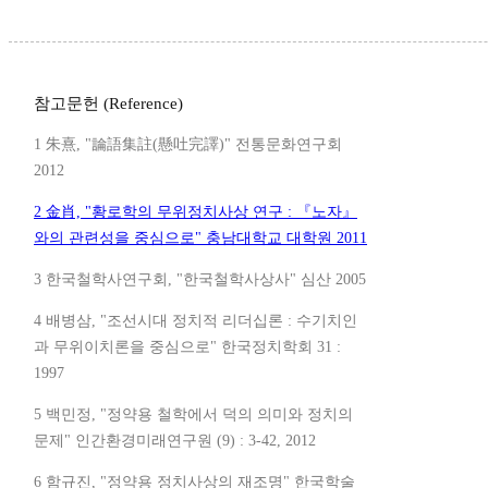
참고문헌 (Reference)
1 朱熹, "論語集註(懸吐完譯)" 전통문화연구회
2012
2 金肖, "황로학의 무위정치사상 연구 : 『노자』
와의 관련성을 중심으로" 충남대학교 대학원 2011
3 한국철학사연구회, "한국철학사상사" 심산 2005
4 배병삼, "조선시대 정치적 리더십론 : 수기치인
과 무위이치론을 중심으로" 한국정치학회 31 :
1997
5 백민정, "정약용 철학에서 덕의 의미와 정치의
문제" 인간환경미래연구원 (9) : 3-42, 2012
6 함규진, "정약용 정치사상의 재조명" 한국학술