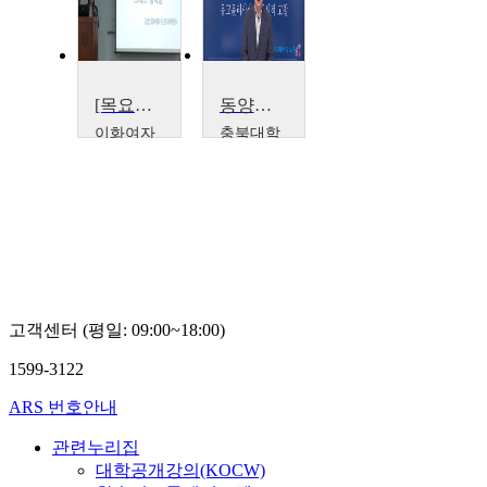
[목요철학향연] 김선희 교수 특강 : 라이프니츠와 볼프, 그리고 정약용
동양윤리사상Ⅰ
이화여자
충북대학
대학교
교
김선희
강보승
고객센터 (평일: 09:00~18:00)
1599-3122
ARS 번호안내
관련누리집
대학공개강의(KOCW)