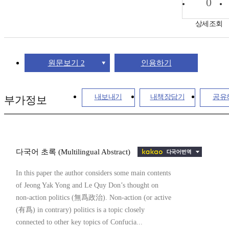
0
상세조회
원문보기 2
인용하기
내보내기
내책장담기
공유
부가정보
다국어 초록 (Multilingual Abstract)
In this paper the author considers some main contents
of Jeong Yak Yong and Le Quy Don’s thought on
non-action politics (無爲政治). Non-action (or active
(有爲) in contrary) politics is a topic closely
connected to other key topics of Confucia...