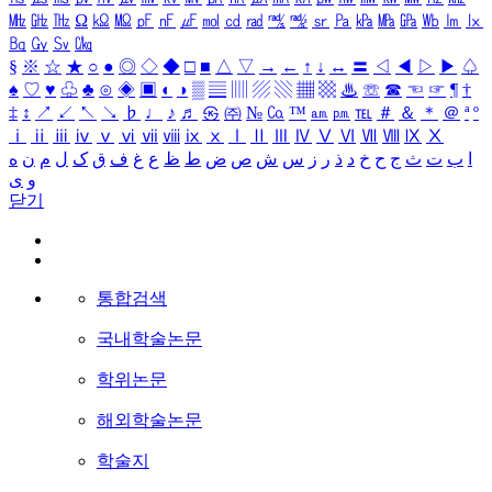
㎒
㎓
㎔
Ω
㏀
㏁
㎊
㎋
㎌
㏖
㏅
㎭
㎮
㎯
㏛
㎩
㎪
㎫
㎬
㏝
㏐
㏓
㏃
㏉
㏜
㏆
§
※
☆
★
○
●
◎
◇
◆
□
■
△
▽
→
←
↑
↓
↔
〓
◁
◀
▷
▶
♤
♠
♡
♥
♧
♣
⊙
◈
▣
◐
◑
▒
▤
▥
▨
▧
▦
▩
♨
☏
☎
☜
☞
¶
†
‡
↕
↗
↙
↖
↘
♭
♩
♪
♬
㉿
㈜
№
㏇
™
㏂
㏘
℡
＃
＆
＊
＠
ª
º
ⅰ
ⅱ
ⅲ
ⅳ
ⅴ
ⅵ
ⅶ
ⅷ
ⅸ
ⅹ
Ⅰ
Ⅱ
Ⅲ
Ⅳ
Ⅴ
Ⅵ
Ⅶ
Ⅷ
Ⅸ
Ⅹ
ا
ب
ت
ث
ج
ح
خ
د
ذ
ر
ز
س
ش
ص
ض
ط
ظ
ع
غ
ف
ق
ک
ل
م
ن
ه
و
ی
닫기
통합검색
국내학술논문
학위논문
해외학술논문
학술지