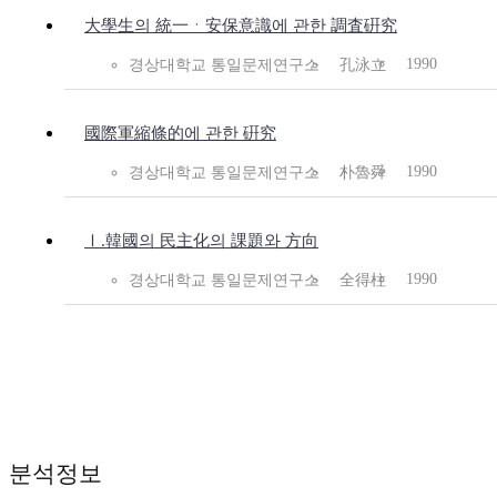
大學生의 統一ㆍ安保意識에 관한 調査硏究
1990
경상대학교 통일문제연구소
孔泳立
國際軍縮條的에 관한 硏究
1990
경상대학교 통일문제연구소
朴魯舜
Ⅰ.韓國의 民主化의 課題와 方向
1990
경상대학교 통일문제연구소
全得柱
분석정보