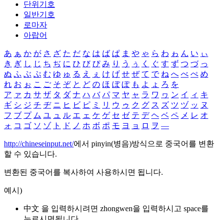
단위기호
일반기호
로마자
아랍어
あ
ぁ
か
が
さ
ざ
た
だ
な
は
ば
ぱ
ま
や
ゃ
ら
わ
ゎ
ん
い
ぃ
き
ぎ
し
じ
ち
ぢ
に
ひ
び
ぴ
み
り
う
ぅ
く
ぐ
す
ず
つ
づ
っ
ぬ
ふ
ぶ
ぷ
む
ゆ
ゅ
る
え
ぇ
け
げ
せ
ぜ
て
で
ね
へ
べ
ぺ
め
れ
お
ぉ
こ
ご
そ
ぞ
と
ど
の
ほ
ぼ
ぽ
も
よ
ょ
ろ
を
ア
ァ
カ
サ
ザ
タ
ダ
ナ
ハ
バ
パ
マ
ヤ
ャ
ラ
ワ
ヮ
ン
イ
ィ
キ
ギ
シ
ジ
チ
ヂ
ニ
ヒ
ビ
ピ
ミ
リ
ウ
ゥ
ク
グ
ス
ズ
ツ
ヅ
ッ
ヌ
フ
ブ
プ
ム
ユ
ュ
ル
エ
ェ
ケ
ゲ
セ
ゼ
テ
デ
ヘ
ベ
ペ
メ
レ
オ
ォ
コ
ゴ
ソ
ゾ
ト
ド
ノ
ホ
ボ
ポ
モ
ヨ
ョ
ロ
ヲ
―
http://chineseinput.net/
에서 pinyin(병음)방식으로 중국어를 변환
할 수 있습니다.
변환된 중국어를 복사하여 사용하시면 됩니다.
예시)
中文 을 입력하시려면
zhongwen
을 입력하시고 space를
누르시면됩니다.