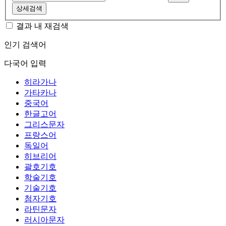
상세검색
결과 내 재검색
인기 검색어
다국어 입력
히라가나
가타카나
중국어
한글고어
그리스문자
프랑스어
독일어
히브리어
괄호기호
학술기호
기술기호
첨자기호
라틴문자
러시아문자