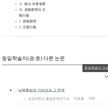
Ⅱ. 敬과 存養省察
Ⅲ. 居敬窮理와 主
敬行義
1. 居敬窮理
2. 主敬行義
동일학술지(권/호) 다른 논문
동일학술지 더
남북통일의 가능성과 그 한계
1990
경상대학교 통일문제연구소
박효종