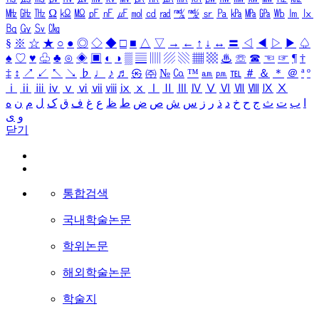
㎒
㎓
㎔
Ω
㏀
㏁
㎊
㎋
㎌
㏖
㏅
㎭
㎮
㎯
㏛
㎩
㎪
㎫
㎬
㏝
㏐
㏓
㏃
㏉
㏜
㏆
§
※
☆
★
○
●
◎
◇
◆
□
■
△
▽
→
←
↑
↓
↔
〓
◁
◀
▷
▶
♤
♠
♡
♥
♧
♣
⊙
◈
▣
◐
◑
▒
▤
▥
▨
▧
▦
▩
♨
☏
☎
☜
☞
¶
†
‡
↕
↗
↙
↖
↘
♭
♩
♪
♬
㉿
㈜
№
㏇
™
㏂
㏘
℡
＃
＆
＊
＠
ª
º
ⅰ
ⅱ
ⅲ
ⅳ
ⅴ
ⅵ
ⅶ
ⅷ
ⅸ
ⅹ
Ⅰ
Ⅱ
Ⅲ
Ⅳ
Ⅴ
Ⅵ
Ⅶ
Ⅷ
Ⅸ
Ⅹ
ا
ب
ت
ث
ج
ح
خ
د
ذ
ر
ز
س
ش
ص
ض
ط
ظ
ع
غ
ف
ق
ک
ل
م
ن
ه
و
ی
닫기
통합검색
국내학술논문
학위논문
해외학술논문
학술지