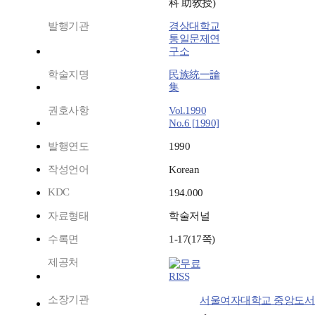
科 助敎授)
발행기관
경상대학교
통일문제연
구소
학술지명
民族統一論
集
권호사항
Vol.1990
No.6 [1990]
발행연도
1990
작성언어
Korean
KDC
194.000
자료형태
학술저널
수록면
1-17(17쪽)
제공처
RISS
소장기관
서울여자대학교 중앙도서