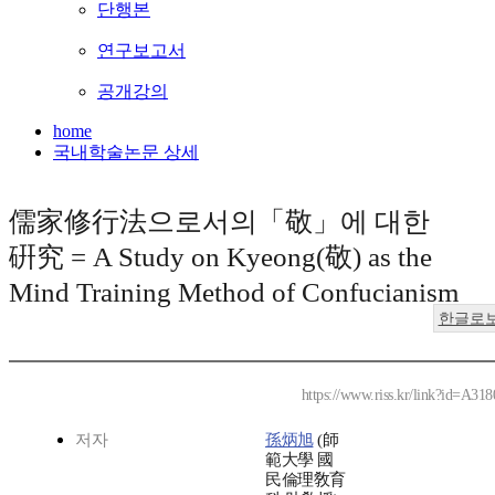
단행본
연구보고서
공개강의
home
국내학술논문 상세
儒家修行法으로서의「敬」에 대한
硏究 = A Study on Kyeong(敬) as the
Mind Training Method of Confucianism
한글로
https://www.riss.kr/link?id=A31
저자
孫炳旭
(師
範大學 國
民倫理敎育