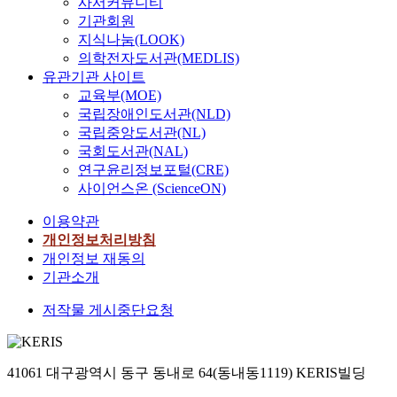
사서커뮤니티
기관회원
지식나눔(LOOK)
의학전자도서관(MEDLIS)
유관기관 사이트
교육부(MOE)
국립장애인도서관(NLD)
국립중앙도서관(NL)
국회도서관(NAL)
연구윤리정보포털(CRE)
사이언스온 (ScienceON)
이용약관
개인정보처리방침
개인정보 재동의
기관소개
저작물 게시중단요청
41061 대구광역시 동구 동내로 64(동내동1119) KERIS빌딩