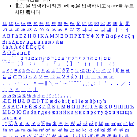
北京 을 입력하시려면
beijing
을 입력하시고 space를 누르
시면 됩니다.
ㅥ
ㅦ
ㅧ
ㅨ
ㅩ
ㅪ
ㅫ
ㅬ
ㅭ
ㅮ
ㅯ
ㅰ
ㅱ
ㅲ
ㅳ
ㅴ
ㅵ
ㅶ
ㅷ
ㅸ
ㅹ
ㅺ
ㅻ
ㅼ
ㅽ
ㅾ
ㅿ
ㆀ
ㆁ
ㆂ
ㆃ
ㆄ
ㆅ
ㆆ
ㆇ
ㆈ
ㆉ
ㆊ
ㆋ
ㆌ
ㆍ
ㆎ
Α
Β
Γ
Δ
Ε
Ζ
Η
Θ
Ι
Κ
Λ
Μ
Ν
Ξ
Ο
Π
Ρ
Σ
Τ
Υ
Φ
Χ
Ψ
Ω
α
β
γ
δ
ε
ζ
η
θ
ι
κ
λ
μ
ν
ξ
ο
π
ρ
σ
τ
υ
φ
χ
ψ
ω
á
à
Á
À
é
è
É
È
ç
Ç
ê
Ä
Ö
Ü
ä
ö
ü
ß
ְ
ֳ
ֲ
ֱ
ָ
ַ
ֵ
ֶ
ִ
ֹ
ּ
ֻ
ׂ
ׁ
ּ
ב
ה
נ
מ
צ
ת
ץ
ש
ד
ג
כ
ע
י
ח
ל
ך
ף
ק
ר
א
ט
ו
ן
ם
פ
‘
’
“
”
〔
〕
〈
〉
「
」
『
』
【
】
＂
（
）
［
］
｛
｝
±
×
÷
≠
≤
≥
∞
∴
♂
♀
∠
⊥
⌒
∂
∇
≡
≒
≪
≫
√
∽
∝
∵
∫
∬
∈
∋
⊆
⊇
⊂
⊃
∪
∩
∧
∨
￢
⇒
⇔
∀
∃
∮
∑
∏
＋
－
＜
＝
＞
、
。
·
‥
…
¨
〃
―
∥
＼
∼
´
～
ˇ
˘
˝
˚
˙
¸
˛
¡
¿
ː
！
＇
，
．
／
：
；
？
＾
＿
｀
｜
½
⅓
⅔
¼
¾
⅛
⅜
⅝
⅞
¹
²
³
⁴
ⁿ
₁
₂
₃
₄
Æ
Ð
Ħ
Ĳ
Ł
Ø
Œ
Þ
Ŧ
Ŋ
æ
đ
ð
ħ
ı
ĳ
ĸ
ŀ
ł
ø
œ
ß
þ
ŧ
ŋ
ŉ
А
Б
В
Г
Д
Е
Ё
Ж
З
И
Й
К
Л
М
Н
О
П
Р
С
Т
У
Ф
Х
Ц
Ч
Ш
Щ
Ъ
Ы
Ь
Э
Ю
Я
а
б
в
г
д
е
ё
ж
з
и
й
к
л
м
н
о
п
р
с
т
у
ф
х
ц
ч
ш
щ
ъ
ы
ь
э
ю
я
′
″
℃
Å
￠
￡
￥
¤
℉
‰
＄
％
Ｆ
￦
㎕
㎖
㎗
ℓ
㎘
㏄
㎣
㎤
㎥
㎦
㎙
㎚
㎛
㎜
㎝
㎞
㎟
㎠
㎡
㎢
㏊
㎍
㎎
㎏
㏏
㎈
㎉
㏈
㎧
㎨
㎰
㎱
㎲
㎳
㎴
㎵
㎶
㎷
㎸
㎹
㎀
㎁
㎂
㎃
㎄
㎺
㎻
㎽
㎾
㎿
㎐
㎑