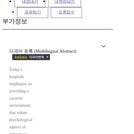
내보내기
내책장담기
공유하기
오류접수
부가정보
다국어 초록 (Multilingual Abstract)
Today's
hospitals
emphasize on
providing a
curative
environment
that values
psychological
aspects of