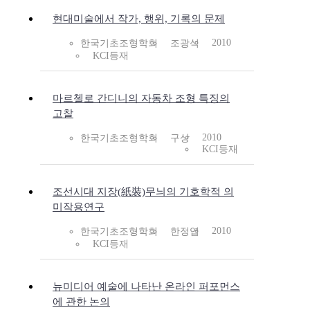
현대미술에서 작가, 행위, 기록의 문제
2010
한국기초조형학회
조광석
KCI등재
마르첼로 간디니의 자동차 조형 특징의
고찰
2010
한국기초조형학회
구상
KCI등재
조선시대 지장(紙裝)무늬의 기호학적 의
미작용연구
2010
한국기초조형학회
한정엽
KCI등재
뉴미디어 예술에 나타난 온라인 퍼포먼스
에 관한 논의