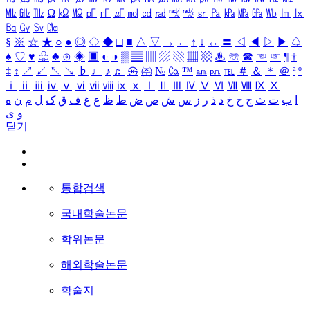
㎒
㎓
㎔
Ω
㏀
㏁
㎊
㎋
㎌
㏖
㏅
㎭
㎮
㎯
㏛
㎩
㎪
㎫
㎬
㏝
㏐
㏓
㏃
㏉
㏜
㏆
§
※
☆
★
○
●
◎
◇
◆
□
■
△
▽
→
←
↑
↓
↔
〓
◁
◀
▷
▶
♤
♠
♡
♥
♧
♣
⊙
◈
▣
◐
◑
▒
▤
▥
▨
▧
▦
▩
♨
☏
☎
☜
☞
¶
†
‡
↕
↗
↙
↖
↘
♭
♩
♪
♬
㉿
㈜
№
㏇
™
㏂
㏘
℡
＃
＆
＊
＠
ª
º
ⅰ
ⅱ
ⅲ
ⅳ
ⅴ
ⅵ
ⅶ
ⅷ
ⅸ
ⅹ
Ⅰ
Ⅱ
Ⅲ
Ⅳ
Ⅴ
Ⅵ
Ⅶ
Ⅷ
Ⅸ
Ⅹ
ا
ب
ت
ث
ج
ح
خ
د
ذ
ر
ز
س
ش
ص
ض
ط
ظ
ع
غ
ف
ق
ک
ل
م
ن
ه
و
ی
닫기
통합검색
국내학술논문
학위논문
해외학술논문
학술지