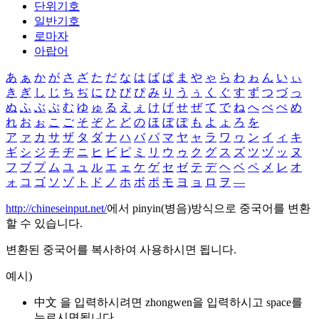
단위기호
일반기호
로마자
아랍어
あ
ぁ
か
が
さ
ざ
た
だ
な
は
ば
ぱ
ま
や
ゃ
ら
わ
ゎ
ん
い
ぃ
き
ぎ
し
じ
ち
ぢ
に
ひ
び
ぴ
み
り
う
ぅ
く
ぐ
す
ず
つ
づ
っ
ぬ
ふ
ぶ
ぷ
む
ゆ
ゅ
る
え
ぇ
け
げ
せ
ぜ
て
で
ね
へ
べ
ぺ
め
れ
お
ぉ
こ
ご
そ
ぞ
と
ど
の
ほ
ぼ
ぽ
も
よ
ょ
ろ
を
ア
ァ
カ
サ
ザ
タ
ダ
ナ
ハ
バ
パ
マ
ヤ
ャ
ラ
ワ
ヮ
ン
イ
ィ
キ
ギ
シ
ジ
チ
ヂ
ニ
ヒ
ビ
ピ
ミ
リ
ウ
ゥ
ク
グ
ス
ズ
ツ
ヅ
ッ
ヌ
フ
ブ
プ
ム
ユ
ュ
ル
エ
ェ
ケ
ゲ
セ
ゼ
テ
デ
ヘ
ベ
ペ
メ
レ
オ
ォ
コ
ゴ
ソ
ゾ
ト
ド
ノ
ホ
ボ
ポ
モ
ヨ
ョ
ロ
ヲ
―
http://chineseinput.net/
에서 pinyin(병음)방식으로 중국어를 변환
할 수 있습니다.
변환된 중국어를 복사하여 사용하시면 됩니다.
예시)
中文 을 입력하시려면
zhongwen
을 입력하시고 space를
누르시면됩니다.