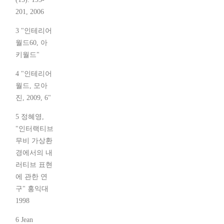
201, 2006
3 "인테리어
월드60, 아
키월드"
4 "인테리어
월드, 모아
진, 2009, 6"
5 정혜영,
"인터랙티브
무비 가상환
경에서의 내
러티브 표현
에 관한 연
구" 홍익대
1998
6 Jean