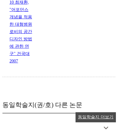
10 최재환,
"어포던스
개념을 적용
한 대형병원
로비의 공간
디자인 방법
에 관한 연
구" 건국대
2007
동일학술지(권/호) 다른 논문
동일학술지 더보기