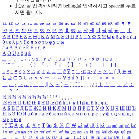
北京 을 입력하시려면
beijing
을 입력하시고 space를 누르
시면 됩니다.
ㅥ
ㅦ
ㅧ
ㅨ
ㅩ
ㅪ
ㅫ
ㅬ
ㅭ
ㅮ
ㅯ
ㅰ
ㅱ
ㅲ
ㅳ
ㅴ
ㅵ
ㅶ
ㅷ
ㅸ
ㅹ
ㅺ
ㅻ
ㅼ
ㅽ
ㅾ
ㅿ
ㆀ
ㆁ
ㆂ
ㆃ
ㆄ
ㆅ
ㆆ
ㆇ
ㆈ
ㆉ
ㆊ
ㆋ
ㆌ
ㆍ
ㆎ
Α
Β
Γ
Δ
Ε
Ζ
Η
Θ
Ι
Κ
Λ
Μ
Ν
Ξ
Ο
Π
Ρ
Σ
Τ
Υ
Φ
Χ
Ψ
Ω
α
β
γ
δ
ε
ζ
η
θ
ι
κ
λ
μ
ν
ξ
ο
π
ρ
σ
τ
υ
φ
χ
ψ
ω
á
à
Á
À
é
è
É
È
ç
Ç
ê
Ä
Ö
Ü
ä
ö
ü
ß
ְ
ֳ
ֲ
ֱ
ָ
ַ
ֵ
ֶ
ִ
ֹ
ּ
ֻ
ׂ
ׁ
ּ
ב
ה
נ
מ
צ
ת
ץ
ש
ד
ג
כ
ע
י
ח
ל
ך
ף
ק
ר
א
ט
ו
ן
ם
פ
‘
’
“
”
〔
〕
〈
〉
「
」
『
』
【
】
＂
（
）
［
］
｛
｝
±
×
÷
≠
≤
≥
∞
∴
♂
♀
∠
⊥
⌒
∂
∇
≡
≒
≪
≫
√
∽
∝
∵
∫
∬
∈
∋
⊆
⊇
⊂
⊃
∪
∩
∧
∨
￢
⇒
⇔
∀
∃
∮
∑
∏
＋
－
＜
＝
＞
、
。
·
‥
…
¨
〃
―
∥
＼
∼
´
～
ˇ
˘
˝
˚
˙
¸
˛
¡
¿
ː
！
＇
，
．
／
：
；
？
＾
＿
｀
｜
½
⅓
⅔
¼
¾
⅛
⅜
⅝
⅞
¹
²
³
⁴
ⁿ
₁
₂
₃
₄
Æ
Ð
Ħ
Ĳ
Ł
Ø
Œ
Þ
Ŧ
Ŋ
æ
đ
ð
ħ
ı
ĳ
ĸ
ŀ
ł
ø
œ
ß
þ
ŧ
ŋ
ŉ
А
Б
В
Г
Д
Е
Ё
Ж
З
И
Й
К
Л
М
Н
О
П
Р
С
Т
У
Ф
Х
Ц
Ч
Ш
Щ
Ъ
Ы
Ь
Э
Ю
Я
а
б
в
г
д
е
ё
ж
з
и
й
к
л
м
н
о
п
р
с
т
у
ф
х
ц
ч
ш
щ
ъ
ы
ь
э
ю
я
′
″
℃
Å
￠
￡
￥
¤
℉
‰
＄
％
Ｆ
￦
㎕
㎖
㎗
ℓ
㎘
㏄
㎣
㎤
㎥
㎦
㎙
㎚
㎛
㎜
㎝
㎞
㎟
㎠
㎡
㎢
㏊
㎍
㎎
㎏
㏏
㎈
㎉
㏈
㎧
㎨
㎰
㎱
㎲
㎳
㎴
㎵
㎶
㎷
㎸
㎹
㎀
㎁
㎂
㎃
㎄
㎺
㎻
㎽
㎾
㎿
㎐
㎑