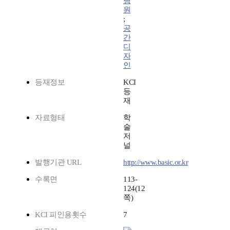
병
원
;
공
간
디
자
인
등재정보
KCI
등
재
자료형태
학
술
저
널
발행기관 URL
http://www.basic.or.kr
수록면
113-
124(12
쪽)
KCI 피인용횟수
7