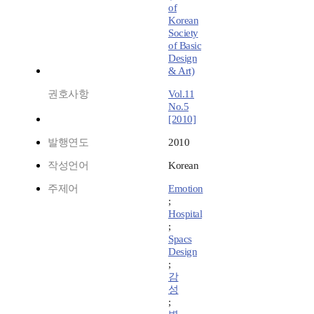
of
Korean
Society
of Basic
Design
& Art)
권호사항
Vol.11
No.5
[2010]
발행연도
2010
작성언어
Korean
주제어
Emotion
;
Hospital
;
Spacs
Design
;
감
성
;