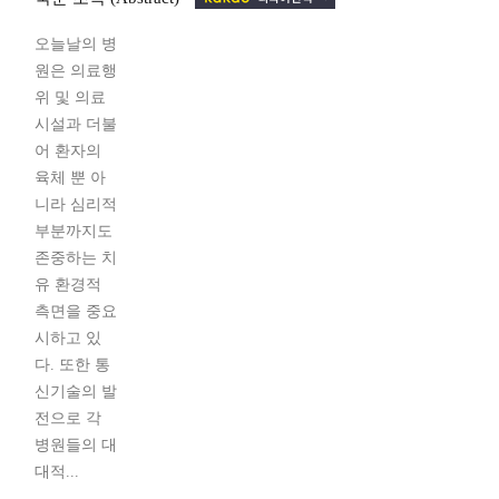
오늘날의 병
원은 의료행
위 및 의료
시설과 더불
어 환자의
육체 뿐 아
니라 심리적
부분까지도
존중하는 치
유 환경적
측면을 중요
시하고 있
다. 또한 통
신기술의 발
전으로 각
병원들의 대
대적...