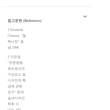
참고문헌 (Reference)
1 Elisabeth
Clement, "철
학사전" 동
녘 1996
2 이은정,
"전문병원
로비공간의
구성요소 및
디자인적 특
성에 관한
연구" 한국
실내디자인
학회 15
(15): 193-