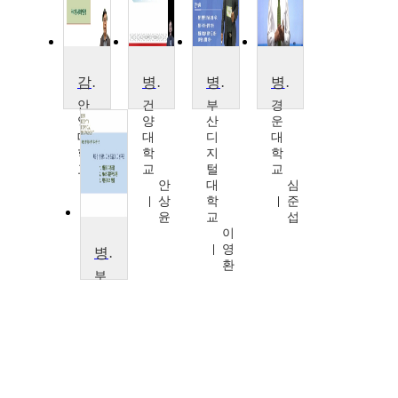
감성과 상상
병원경영학개론
병원행정 및 조직관리
병원재무관리
안
건
부
경
양
양
산
운
대
대
디
대
학
학
지
학
교
교
털
교
김
안
대
심
중
상
학
준
철
윤
교
섭
이
영
병원재무관리
환
부
산
가
톨
릭
대
학
교