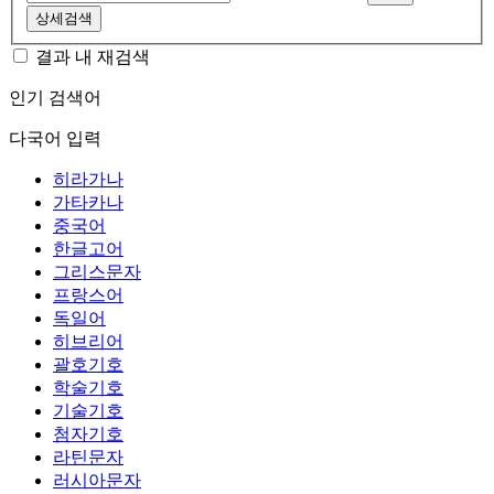
상세검색
결과 내 재검색
인기 검색어
다국어 입력
히라가나
가타카나
중국어
한글고어
그리스문자
프랑스어
독일어
히브리어
괄호기호
학술기호
기술기호
첨자기호
라틴문자
러시아문자