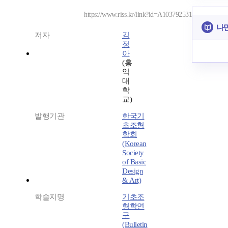
https://www.riss.kr/link?id=A103792531
나만
저자
김
정
아
(홍
익
대
학
교)
발행기관
한국기
초조형
학회
(Korean
Society
of Basic
Design
& Art)
학술지명
기초조
형학연
구
(Bulletin