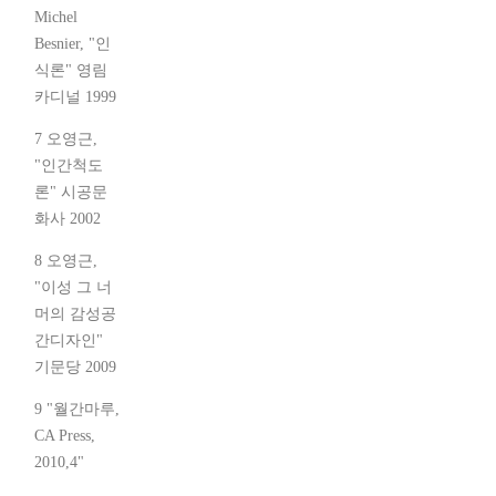
Michel
Besnier, "인
식론" 영림
카디널 1999
7 오영근,
"인간척도
론" 시공문
화사 2002
8 오영근,
"이성 그 너
머의 감성공
간디자인"
기문당 2009
9 "월간마루,
CA Press,
2010,4"