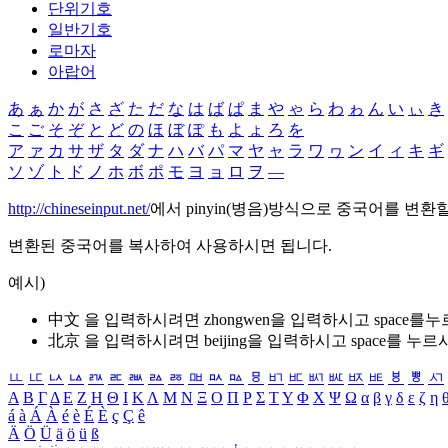
단위기호
일반기호
로마자
아랍어
あ
ぁ
か
が
さ
ざ
た
だ
な
は
ば
ぱ
ま
や
ゃ
ら
わ
ゎ
ん
い
ぃ
き
こ
ご
そ
ぞ
と
ど
の
ほ
ぼ
ぽ
も
よ
ょ
ろ
を
ア
ァ
カ
サ
ザ
タ
ダ
ナ
ハ
バ
パ
マ
ヤ
ャ
ラ
ワ
ヮ
ン
イ
ィ
キ
ギ
ソ
ゾ
ト
ド
ノ
ホ
ボ
ポ
モ
ヨ
ョ
ロ
ヲ
―
http://chineseinput.net/
에서 pinyin(병음)방식으로 중국어를 변환
변환된 중국어를 복사하여 사용하시면 됩니다.
예시)
中文 을 입력하시려면
zhongwen
을 입력하시고 space를
北京 을 입력하시려면
beijing
을 입력하시고 space를 누르
ㅥ
ㅦ
ㅧ
ㅨ
ㅩ
ㅪ
ㅫ
ㅬ
ㅭ
ㅮ
ㅯ
ㅰ
ㅱ
ㅲ
ㅳ
ㅴ
ㅵ
ㅶ
ㅷ
ㅸ
ㅹ
ㅺ
Α
Β
Γ
Δ
Ε
Ζ
Η
Θ
Ι
Κ
Λ
Μ
Ν
Ξ
Ο
Π
Ρ
Σ
Τ
Υ
Φ
Χ
Ψ
Ω
α
β
γ
δ
ε
ζ
η
á
à
Á
À
é
è
É
È
ç
Ç
ê
Ä
Ö
Ü
ä
ö
ü
ß