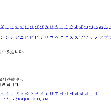
ぎ
し
じ
ち
ぢ
に
ひ
び
ぴ
み
り
う
ぅ
く
ぐ
す
ず
つ
づ
っ
ぬ
ふ
シ
ジ
チ
ヂ
ニ
ヒ
ビ
ピ
ミ
リ
ウ
ゥ
ク
グ
ス
ズ
ツ
ヅ
ッ
ヌ
フ
ブ
할 수 있습니다.
누르시면됩니다.
시면 됩니다.
ㅻ
ㅼ
ㅽ
ㅾ
ㅿ
ㆀ
ㆁ
ㆂ
ㆃ
ㆄ
ㆅ
ㆆ
ㆇ
ㆈ
ㆉ
ㆊ
ㆋ
ㆌ
ㆍ
ㆎ
θ
ι
κ
λ
μ
ν
ξ
ο
π
ρ
σ
τ
υ
φ
χ
ψ
ω