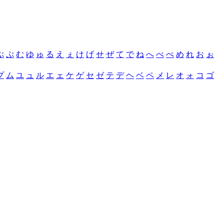
ぶ
ぷ
む
ゆ
ゅ
る
え
ぇ
け
げ
せ
ぜ
て
で
ね
へ
べ
ぺ
め
れ
お
ぉ
プ
ム
ユ
ュ
ル
エ
ェ
ケ
ゲ
セ
ゼ
テ
デ
ヘ
ベ
ペ
メ
レ
オ
ォ
コ
ゴ