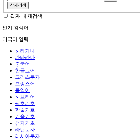
상세검색
결과 내 재검색
인기 검색어
다국어 입력
히라가나
가타카나
중국어
한글고어
그리스문자
프랑스어
독일어
히브리어
괄호기호
학술기호
기술기호
첨자기호
라틴문자
러시아문자