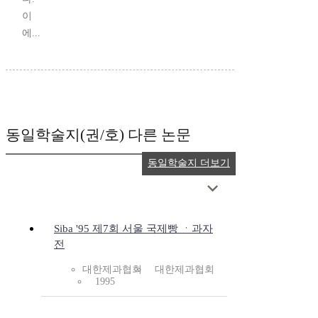
이
에...
동일학술지(권/호) 다른 논문
동일학술지 더보기
Siba '95 제7회 서울 국제빵 ㆍ과자
전
대한제과협회
대한제과협회
1995