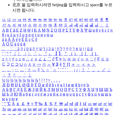
北京 을 입력하시려면
beijing
을 입력하시고 space를 누르
시면 됩니다.
ㅥ
ㅦ
ㅧ
ㅨ
ㅩ
ㅪ
ㅫ
ㅬ
ㅭ
ㅮ
ㅯ
ㅰ
ㅱ
ㅲ
ㅳ
ㅴ
ㅵ
ㅶ
ㅷ
ㅸ
ㅹ
ㅺ
ㅻ
ㅼ
ㅽ
ㅾ
ㅿ
ㆀ
ㆁ
ㆂ
ㆃ
ㆄ
ㆅ
ㆆ
ㆇ
ㆈ
ㆉ
ㆊ
ㆋ
ㆌ
ㆍ
ㆎ
Α
Β
Γ
Δ
Ε
Ζ
Η
Θ
Ι
Κ
Λ
Μ
Ν
Ξ
Ο
Π
Ρ
Σ
Τ
Υ
Φ
Χ
Ψ
Ω
α
β
γ
δ
ε
ζ
η
θ
ι
κ
λ
μ
ν
ξ
ο
π
ρ
σ
τ
υ
φ
χ
ψ
ω
á
à
Á
À
é
è
É
È
ç
Ç
ê
Ä
Ö
Ü
ä
ö
ü
ß
ְ
ֳ
ֲ
ֱ
ָ
ַ
ֵ
ֶ
ִ
ֹ
ּ
ֻ
ׂ
ׁ
ּ
ב
ה
נ
מ
צ
ת
ץ
ש
ד
ג
כ
ע
י
ח
ל
ך
ף
ק
ר
א
ט
ו
ן
ם
פ
‘
’
“
”
〔
〕
〈
〉
「
」
『
』
【
】
＂
（
）
［
］
｛
｝
±
×
÷
≠
≤
≥
∞
∴
♂
♀
∠
⊥
⌒
∂
∇
≡
≒
≪
≫
√
∽
∝
∵
∫
∬
∈
∋
⊆
⊇
⊂
⊃
∪
∩
∧
∨
￢
⇒
⇔
∀
∃
∮
∑
∏
＋
－
＜
＝
＞
、
。
·
‥
…
¨
〃
―
∥
＼
∼
´
～
ˇ
˘
˝
˚
˙
¸
˛
¡
¿
ː
！
＇
，
．
／
：
；
？
＾
＿
｀
｜
½
⅓
⅔
¼
¾
⅛
⅜
⅝
⅞
¹
²
³
⁴
ⁿ
₁
₂
₃
₄
Æ
Ð
Ħ
Ĳ
Ł
Ø
Œ
Þ
Ŧ
Ŋ
æ
đ
ð
ħ
ı
ĳ
ĸ
ŀ
ł
ø
œ
ß
þ
ŧ
ŋ
ŉ
А
Б
В
Г
Д
Е
Ё
Ж
З
И
Й
К
Л
М
Н
О
П
Р
С
Т
У
Ф
Х
Ц
Ч
Ш
Щ
Ъ
Ы
Ь
Э
Ю
Я
а
б
в
г
д
е
ё
ж
з
и
й
к
л
м
н
о
п
р
с
т
у
ф
х
ц
ч
ш
щ
ъ
ы
ь
э
ю
я
′
″
℃
Å
￠
￡
￥
¤
℉
‰
＄
％
Ｆ
￦
㎕
㎖
㎗
ℓ
㎘
㏄
㎣
㎤
㎥
㎦
㎙
㎚
㎛
㎜
㎝
㎞
㎟
㎠
㎡
㎢
㏊
㎍
㎎
㎏
㏏
㎈
㎉
㏈
㎧
㎨
㎰
㎱
㎲
㎳
㎴
㎵
㎶
㎷
㎸
㎹
㎀
㎁
㎂
㎃
㎄
㎺
㎻
㎽
㎾
㎿
㎐
㎑