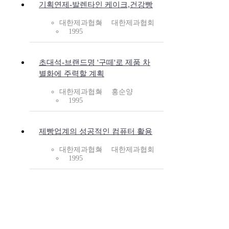
기획연제-발렌타인 케이크,건강빵
대한제과협회
대한제과협회
1995
초대석-브랜드명 '구떼'로 제품 차
별화에 주력할 계획
대한제과협회
홍순양
1995
제빵업계의 성공적인 컴퓨터 활용
대한제과협회
대한제과협회
1995