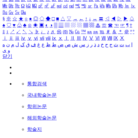
㎒
㎓
㎔
Ω
㏀
㏁
㎊
㎋
㎌
㏖
㏅
㎭
㎮
㎯
㏛
㎩
㎪
㎫
㎬
㏝
㏐
㏓
㏃
㏉
㏜
㏆
§
※
☆
★
○
●
◎
◇
◆
□
■
△
▽
→
←
↑
↓
↔
〓
◁
◀
▷
▶
♤
♠
♡
♥
♧
♣
⊙
◈
▣
◐
◑
▒
▤
▥
▨
▧
▦
▩
♨
☏
☎
☜
☞
¶
†
‡
↕
↗
↙
↖
↘
♭
♩
♪
♬
㉿
㈜
№
㏇
™
㏂
㏘
℡
＃
＆
＊
＠
ª
º
ⅰ
ⅱ
ⅲ
ⅳ
ⅴ
ⅵ
ⅶ
ⅷ
ⅸ
ⅹ
Ⅰ
Ⅱ
Ⅲ
Ⅳ
Ⅴ
Ⅵ
Ⅶ
Ⅷ
Ⅸ
Ⅹ
ا
ب
ت
ث
ج
ح
خ
د
ذ
ر
ز
س
ش
ص
ض
ط
ظ
ع
غ
ف
ق
ک
ل
م
ن
ه
و
ی
닫기
통합검색
국내학술논문
학위논문
해외학술논문
학술지