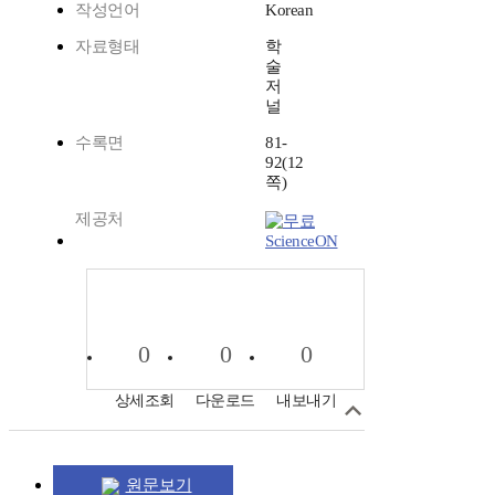
작성언어
Korean
자료형태
학
술
저
널
수록면
81-
92(12
쪽)
제공처
ScienceON
0
0
0
상세조회
다운로드
내보내기
원문보기