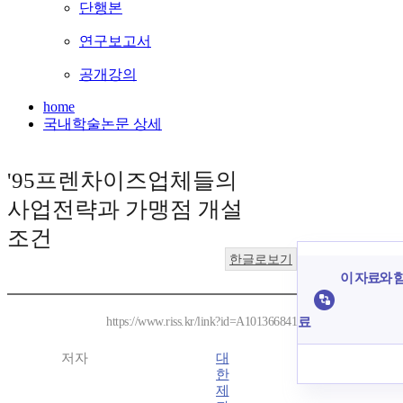
단행본
연구보고서
공개강의
home
국내학술논문 상세
'95프렌차이즈업체들의
사업전략과 가맹점 개설
조건
한글로보기
이 자료와 함
료
https://www.riss.kr/link?id=A101366841
저자
대
한
제