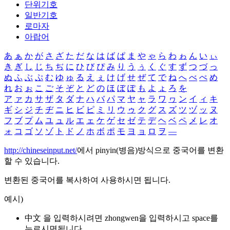
단위기호
일반기호
로마자
아랍어
あ
ぁ
か
が
さ
ざ
た
だ
な
は
ば
ぱ
ま
や
ゃ
ら
わ
ゎ
ん
い
ぃ
き
ぎ
し
じ
ち
ぢ
に
ひ
び
ぴ
み
り
う
ぅ
く
ぐ
す
ず
つ
づ
っ
ぬ
ふ
ぶ
ぷ
む
ゆ
ゅ
る
え
ぇ
け
げ
せ
ぜ
て
で
ね
へ
べ
ぺ
め
れ
お
ぉ
こ
ご
そ
ぞ
と
ど
の
ほ
ぼ
ぽ
も
よ
ょ
ろ
を
ア
ァ
カ
サ
ザ
タ
ダ
ナ
ハ
バ
パ
マ
ヤ
ャ
ラ
ワ
ヮ
ン
イ
ィ
キ
ギ
シ
ジ
チ
ヂ
ニ
ヒ
ビ
ピ
ミ
リ
ウ
ゥ
ク
グ
ス
ズ
ツ
ヅ
ッ
ヌ
フ
ブ
プ
ム
ユ
ュ
ル
エ
ェ
ケ
ゲ
セ
ゼ
テ
デ
ヘ
ベ
ペ
メ
レ
オ
ォ
コ
ゴ
ソ
ゾ
ト
ド
ノ
ホ
ボ
ポ
モ
ヨ
ョ
ロ
ヲ
―
http://chineseinput.net/
에서 pinyin(병음)방식으로 중국어를 변환
할 수 있습니다.
변환된 중국어를 복사하여 사용하시면 됩니다.
예시)
中文 을 입력하시려면
zhongwen
을 입력하시고 space를
누르시면됩니다.