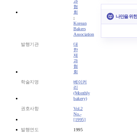
과
협
회
나만을 위한
;
Korean
Bakers
Association
발행기관
대
한
제
과
협
회
학술지명
베이커
리
(Monthly
bakery)
권호사항
Vol.2
No.-
[1995]
발행연도
1995