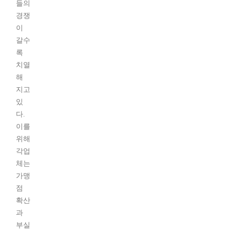
들의
경쟁
이
갈수
록
치열
해
지고
있
다.
이를
위해
각업
체는
가맹
점
확산
과
부실