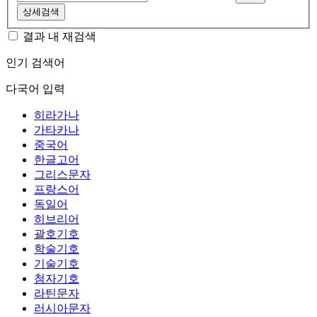
상세검색
결과 내 재검색
인기 검색어
다국어 입력
히라가나
가타카나
중국어
한글고어
그리스문자
프랑스어
독일어
히브리어
괄호기호
학술기호
기술기호
첨자기호
라틴문자
러시아문자