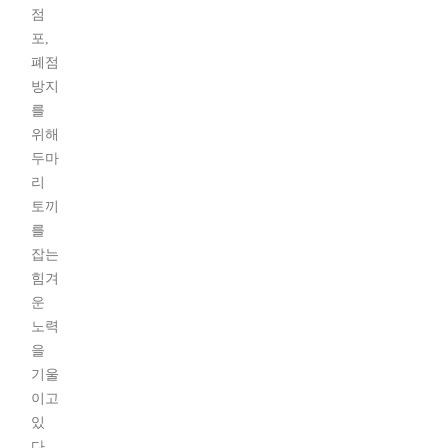
점
포,
폐점
방지
를
위해
두마
리
토끼
를
잡는
힘겨
운
노력
을
기울
이고
있
다.