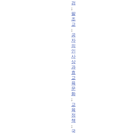
검
;
팔
조
교
;
공
자
의
인
사
상
과
효
교
육
문
화
;
교
육
정
책
;
국