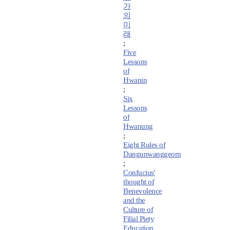
가
의
미
래
;
Five
Lessons
of
Hwanin
;
Six
Lessons
of
Hwanung
;
Eight Rules of
Dangunwanggeom
;
Confucius'
thought of
Benevolence
and the
Culture of
Filial Piety
Education