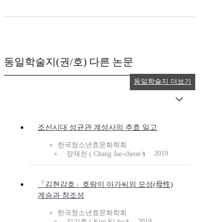
동일학술지(권/호) 다른 논문
동일학술지 더보기
조선시대 성균관 계성사의 추효 일고
한국청소년효문화학회
2019
장재천 ( Chang Jae-cheon )
「김현감호」호랑이 아가씨의 모성(母性)
계승과 창조성
한국청소년효문화학회
2019
김기호 ( Kim Ki-ho )