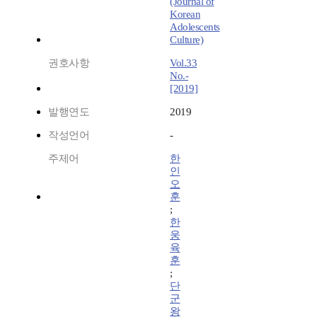
(Journal of
Korean
Adolescents
Culture)
권호사항
Vol.33
No.-
[2019]
발행연도
2019
작성언어
-
주제어
한
인
오
훈
;
한
웅
육
훈
;
단
군
왕