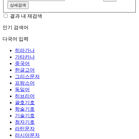
상세검색
결과 내 재검색
인기 검색어
다국어 입력
히라가나
가타카나
중국어
한글고어
그리스문자
프랑스어
독일어
히브리어
괄호기호
학술기호
기술기호
첨자기호
라틴문자
러시아문자