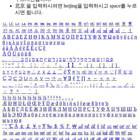
北京 을 입력하시려면
beijing
을 입력하시고 space를 누르
시면 됩니다.
ㅥ
ㅦ
ㅧ
ㅨ
ㅩ
ㅪ
ㅫ
ㅬ
ㅭ
ㅮ
ㅯ
ㅰ
ㅱ
ㅲ
ㅳ
ㅴ
ㅵ
ㅶ
ㅷ
ㅸ
ㅹ
ㅺ
ㅻ
ㅼ
ㅽ
ㅾ
ㅿ
ㆀ
ㆁ
ㆂ
ㆃ
ㆄ
ㆅ
ㆆ
ㆇ
ㆈ
ㆉ
ㆊ
ㆋ
ㆌ
ㆍ
ㆎ
Α
Β
Γ
Δ
Ε
Ζ
Η
Θ
Ι
Κ
Λ
Μ
Ν
Ξ
Ο
Π
Ρ
Σ
Τ
Υ
Φ
Χ
Ψ
Ω
α
β
γ
δ
ε
ζ
η
θ
ι
κ
λ
μ
ν
ξ
ο
π
ρ
σ
τ
υ
φ
χ
ψ
ω
á
à
Á
À
é
è
É
È
ç
Ç
ê
Ä
Ö
Ü
ä
ö
ü
ß
ְ
ֳ
ֲ
ֱ
ָ
ַ
ֵ
ֶ
ִ
ֹ
ּ
ֻ
ׂ
ׁ
ּ
ב
ה
נ
מ
צ
ת
ץ
ש
ד
ג
כ
ע
י
ח
ל
ך
ף
ק
ר
א
ט
ו
ן
ם
פ
‘
’
“
”
〔
〕
〈
〉
「
」
『
』
【
】
＂
（
）
［
］
｛
｝
±
×
÷
≠
≤
≥
∞
∴
♂
♀
∠
⊥
⌒
∂
∇
≡
≒
≪
≫
√
∽
∝
∵
∫
∬
∈
∋
⊆
⊇
⊂
⊃
∪
∩
∧
∨
￢
⇒
⇔
∀
∃
∮
∑
∏
＋
－
＜
＝
＞
、
。
·
‥
…
¨
〃
―
∥
＼
∼
´
～
ˇ
˘
˝
˚
˙
¸
˛
¡
¿
ː
！
＇
，
．
／
：
；
？
＾
＿
｀
｜
½
⅓
⅔
¼
¾
⅛
⅜
⅝
⅞
¹
²
³
⁴
ⁿ
₁
₂
₃
₄
Æ
Ð
Ħ
Ĳ
Ł
Ø
Œ
Þ
Ŧ
Ŋ
æ
đ
ð
ħ
ı
ĳ
ĸ
ŀ
ł
ø
œ
ß
þ
ŧ
ŋ
ŉ
А
Б
В
Г
Д
Е
Ё
Ж
З
И
Й
К
Л
М
Н
О
П
Р
С
Т
У
Ф
Х
Ц
Ч
Ш
Щ
Ъ
Ы
Ь
Э
Ю
Я
а
б
в
г
д
е
ё
ж
з
и
й
к
л
м
н
о
п
р
с
т
у
ф
х
ц
ч
ш
щ
ъ
ы
ь
э
ю
я
′
″
℃
Å
￠
￡
￥
¤
℉
‰
＄
％
Ｆ
￦
㎕
㎖
㎗
ℓ
㎘
㏄
㎣
㎤
㎥
㎦
㎙
㎚
㎛
㎜
㎝
㎞
㎟
㎠
㎡
㎢
㏊
㎍
㎎
㎏
㏏
㎈
㎉
㏈
㎧
㎨
㎰
㎱
㎲
㎳
㎴
㎵
㎶
㎷
㎸
㎹
㎀
㎁
㎂
㎃
㎄
㎺
㎻
㎽
㎾
㎿
㎐
㎑