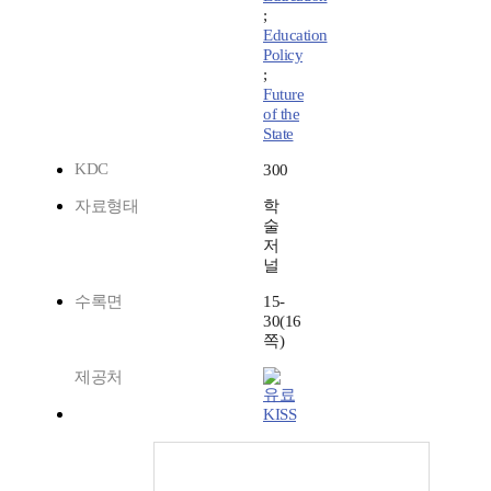
;
Education
Policy
;
Future
of the
State
KDC
300
자료형태
학
술
저
널
수록면
15-
30(16
쪽)
제공처
KISS