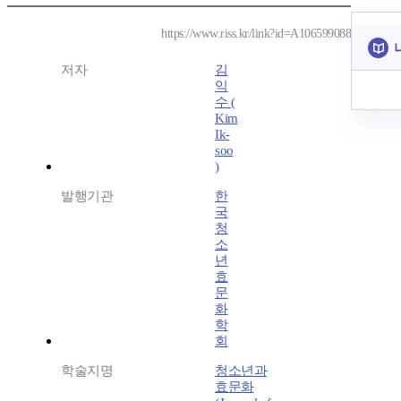
https://www.riss.kr/link?id=A106599088
저자
김
익
수 (
Kim
Ik-
soo
)
발행기관
한
국
청
소
년
효
문
화
학
회
학술지명
청소년과
효문화