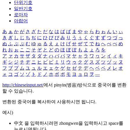
단위기호
일반기호
로마자
아랍어
あ
ぁ
か
が
さ
ざ
た
だ
な
は
ば
ぱ
ま
や
ゃ
ら
わ
ゎ
ん
い
ぃ
き
ぎ
し
じ
ち
ぢ
に
ひ
び
ぴ
み
り
う
ぅ
く
ぐ
す
ず
つ
づ
っ
ぬ
ふ
ぶ
ぷ
む
ゆ
ゅ
る
え
ぇ
け
げ
せ
ぜ
て
で
ね
へ
べ
ぺ
め
れ
お
ぉ
こ
ご
そ
ぞ
と
ど
の
ほ
ぼ
ぽ
も
よ
ょ
ろ
を
ア
ァ
カ
サ
ザ
タ
ダ
ナ
ハ
バ
パ
マ
ヤ
ャ
ラ
ワ
ヮ
ン
イ
ィ
キ
ギ
シ
ジ
チ
ヂ
ニ
ヒ
ビ
ピ
ミ
リ
ウ
ゥ
ク
グ
ス
ズ
ツ
ヅ
ッ
ヌ
フ
ブ
プ
ム
ユ
ュ
ル
エ
ェ
ケ
ゲ
セ
ゼ
テ
デ
ヘ
ベ
ペ
メ
レ
オ
ォ
コ
ゴ
ソ
ゾ
ト
ド
ノ
ホ
ボ
ポ
モ
ヨ
ョ
ロ
ヲ
―
http://chineseinput.net/
에서 pinyin(병음)방식으로 중국어를 변환
할 수 있습니다.
변환된 중국어를 복사하여 사용하시면 됩니다.
예시)
中文 을 입력하시려면
zhongwen
을 입력하시고 space를
누르시면됩니다.