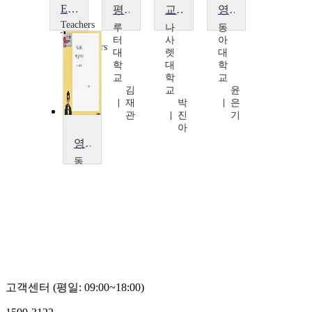
Education Policy at the Party Conferences
평생교육경영론
교육복지론
영국의 사회, 문화, 행정의 이해
Teachers
루
나
동
TV
터
사
아
Teachers
대
렛
대
TV
학
대
학
교
학
교
김
교
윤
재
박
은
관
진
기
아
영국의 사회와 행정 들여다보기
동
아
대
학
교
윤
은
기
고객센터 (평일: 09:00~18:00)