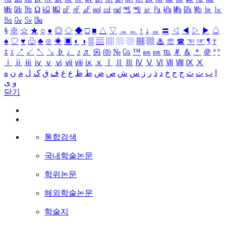
㎒
㎓
㎔
Ω
㏀
㏁
㎊
㎋
㎌
㏖
㏅
㎭
㎮
㎯
㏛
㎩
㎪
㎫
㎬
㏝
㏐
㏓
㏃
㏉
㏜
㏆
§
※
☆
★
○
●
◎
◇
◆
□
■
△
▽
→
←
↑
↓
↔
〓
◁
◀
▷
▶
♤
♠
♡
♥
♧
♣
⊙
◈
▣
◐
◑
▒
▤
▥
▨
▧
▦
▩
♨
☏
☎
☜
☞
¶
†
‡
↕
↗
↙
↖
↘
♭
♩
♪
♬
㉿
㈜
№
㏇
™
㏂
㏘
℡
＃
＆
＊
＠
ª
º
ⅰ
ⅱ
ⅲ
ⅳ
ⅴ
ⅵ
ⅶ
ⅷ
ⅸ
ⅹ
Ⅰ
Ⅱ
Ⅲ
Ⅳ
Ⅴ
Ⅵ
Ⅶ
Ⅷ
Ⅸ
Ⅹ
ا
ب
ت
ث
ج
ح
خ
د
ذ
ر
ز
س
ش
ص
ض
ط
ظ
ع
غ
ف
ق
ک
ل
م
ن
ه
و
ی
닫기
통합검색
국내학술논문
학위논문
해외학술논문
학술지