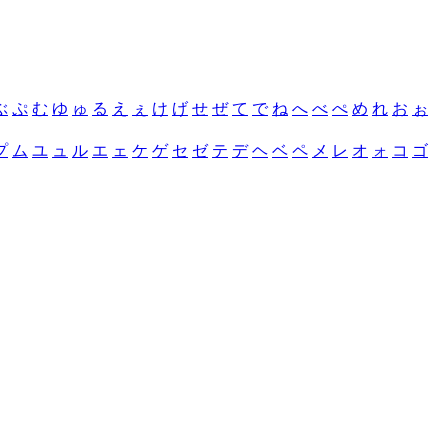
ぶ
ぷ
む
ゆ
ゅ
る
え
ぇ
け
げ
せ
ぜ
て
で
ね
へ
べ
ぺ
め
れ
お
ぉ
プ
ム
ユ
ュ
ル
エ
ェ
ケ
ゲ
セ
ゼ
テ
デ
ヘ
ベ
ペ
メ
レ
オ
ォ
コ
ゴ