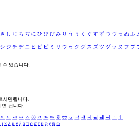
ぎ
し
じ
ち
ぢ
に
ひ
び
ぴ
み
り
う
ぅ
く
ぐ
す
ず
つ
づ
っ
ぬ
ふ
シ
ジ
チ
ヂ
ニ
ヒ
ビ
ピ
ミ
リ
ウ
ゥ
ク
グ
ス
ズ
ツ
ヅ
ッ
ヌ
フ
ブ
할 수 있습니다.
누르시면됩니다.
시면 됩니다.
ㅻ
ㅼ
ㅽ
ㅾ
ㅿ
ㆀ
ㆁ
ㆂ
ㆃ
ㆄ
ㆅ
ㆆ
ㆇ
ㆈ
ㆉ
ㆊ
ㆋ
ㆌ
ㆍ
ㆎ
θ
ι
κ
λ
μ
ν
ξ
ο
π
ρ
σ
τ
υ
φ
χ
ψ
ω