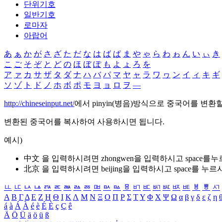
단위기호
일반기호
로마자
아랍어
あ
ぁ
か
が
さ
ざ
た
だ
な
は
ば
ぱ
ま
や
ゃ
ら
わ
ゎ
ん
い
ぃ
き
こ
ご
そ
ぞ
と
ど
の
ほ
ぼ
ぽ
も
よ
ょ
ろ
を
ア
ァ
カ
サ
ザ
タ
ダ
ナ
ハ
バ
パ
マ
ヤ
ャ
ラ
ワ
ヮ
ン
イ
ィ
キ
ギ
ソ
ゾ
ト
ド
ノ
ホ
ボ
ポ
モ
ヨ
ョ
ロ
ヲ
―
http://chineseinput.net/
에서 pinyin(병음)방식으로 중국어를 변환
변환된 중국어를 복사하여 사용하시면 됩니다.
예시)
中文 을 입력하시려면
zhongwen
을 입력하시고 space를
北京 을 입력하시려면
beijing
을 입력하시고 space를 누르
ㅥ
ㅦ
ㅧ
ㅨ
ㅩ
ㅪ
ㅫ
ㅬ
ㅭ
ㅮ
ㅯ
ㅰ
ㅱ
ㅲ
ㅳ
ㅴ
ㅵ
ㅶ
ㅷ
ㅸ
ㅹ
ㅺ
Α
Β
Γ
Δ
Ε
Ζ
Η
Θ
Ι
Κ
Λ
Μ
Ν
Ξ
Ο
Π
Ρ
Σ
Τ
Υ
Φ
Χ
Ψ
Ω
α
β
γ
δ
ε
ζ
η
á
à
Á
À
é
è
É
È
ç
Ç
ê
Ä
Ö
Ü
ä
ö
ü
ß