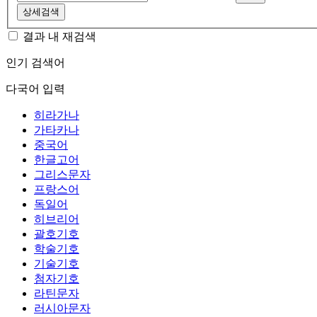
상세검색
결과 내 재검색
인기 검색어
다국어 입력
히라가나
가타카나
중국어
한글고어
그리스문자
프랑스어
독일어
히브리어
괄호기호
학술기호
기술기호
첨자기호
라틴문자
러시아문자