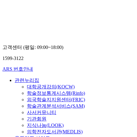
교
교
교
교
김
이
이
신
지
영
영
기
영
미
미
옥
고객센터 (평일: 09:00~18:00)
1599-3122
ARS 번호안내
관련누리집
대학공개강의(KOCW)
학술정보통계시스템(Rinfo)
외국학술지지원센터(FRIC)
학술관계분석서비스(SAM)
사서커뮤니티
기관회원
지식나눔(LOOK)
의학전자도서관(MEDLIS)