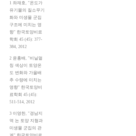
1 좌재호, "온도가
유기물의 질소무기
화와 미생물 군집
구조에 미치는 영
향" 한국토양비료
학회 45 (45): 377-
384, 2012
2 윤홍배, "비닐멀
칭 색상이 토양온
도 변화와 가을배
추 수량에 미치는
영향" 한국토양비
료학회 45 (45):
511-514, 2012
3 이영한, "경남지
역 논 토양 지형과
미생물 군집의 관
계" 한국토양비료