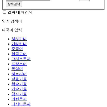
상세검색
결과 내 재검색
인기 검색어
다국어 입력
히라가나
가타카나
중국어
한글고어
그리스문자
프랑스어
독일어
히브리어
괄호기호
학술기호
기술기호
첨자기호
라틴문자
러시아문자