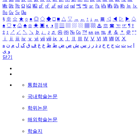
㎒
㎓
㎔
Ω
㏀
㏁
㎊
㎋
㎌
㏖
㏅
㎭
㎮
㎯
㏛
㎩
㎪
㎫
㎬
㏝
㏐
㏓
㏃
㏉
㏜
㏆
§
※
☆
★
○
●
◎
◇
◆
□
■
△
▽
→
←
↑
↓
↔
〓
◁
◀
▷
▶
♤
♠
♡
♥
♧
♣
⊙
◈
▣
◐
◑
▒
▤
▥
▨
▧
▦
▩
♨
☏
☎
☜
☞
¶
†
‡
↕
↗
↙
↖
↘
♭
♩
♪
♬
㉿
㈜
№
㏇
™
㏂
㏘
℡
＃
＆
＊
＠
ª
º
ⅰ
ⅱ
ⅲ
ⅳ
ⅴ
ⅵ
ⅶ
ⅷ
ⅸ
ⅹ
Ⅰ
Ⅱ
Ⅲ
Ⅳ
Ⅴ
Ⅵ
Ⅶ
Ⅷ
Ⅸ
Ⅹ
ا
ب
ت
ث
ج
ح
خ
د
ذ
ر
ز
س
ش
ص
ض
ط
ظ
ع
غ
ف
ق
ک
ل
م
ن
ه
و
ی
닫기
통합검색
국내학술논문
학위논문
해외학술논문
학술지