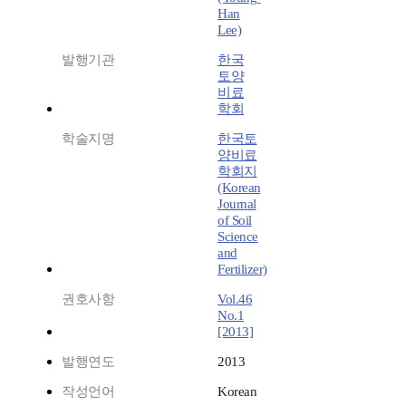
Han
Lee)
발행기관
한국
토양
비료
학회
학술지명
한국토
양비료
학회지
(Korean
Journal
of Soil
Science
and
Fertilizer)
권호사항
Vol.46
No.1
[2013]
발행연도
2013
작성언어
Korean