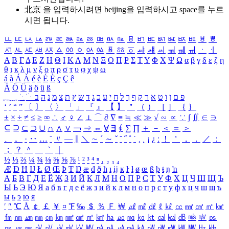
北京 을 입력하시려면
beijing
을 입력하시고 space를 누르
시면 됩니다.
ㅥ
ㅦ
ㅧ
ㅨ
ㅩ
ㅪ
ㅫ
ㅬ
ㅭ
ㅮ
ㅯ
ㅰ
ㅱ
ㅲ
ㅳ
ㅴ
ㅵ
ㅶ
ㅷ
ㅸ
ㅹ
ㅺ
ㅻ
ㅼ
ㅽ
ㅾ
ㅿ
ㆀ
ㆁ
ㆂ
ㆃ
ㆄ
ㆅ
ㆆ
ㆇ
ㆈ
ㆉ
ㆊ
ㆋ
ㆌ
ㆍ
ㆎ
Α
Β
Γ
Δ
Ε
Ζ
Η
Θ
Ι
Κ
Λ
Μ
Ν
Ξ
Ο
Π
Ρ
Σ
Τ
Υ
Φ
Χ
Ψ
Ω
α
β
γ
δ
ε
ζ
η
θ
ι
κ
λ
μ
ν
ξ
ο
π
ρ
σ
τ
υ
φ
χ
ψ
ω
á
à
Á
À
é
è
É
È
ç
Ç
ê
Ä
Ö
Ü
ä
ö
ü
ß
ְ
ֳ
ֲ
ֱ
ָ
ַ
ֵ
ֶ
ִ
ֹ
ּ
ֻ
ׂ
ׁ
ּ
ב
ה
נ
מ
צ
ת
ץ
ש
ד
ג
כ
ע
י
ח
ל
ך
ף
ק
ר
א
ט
ו
ן
ם
פ
‘
’
“
”
〔
〕
〈
〉
「
」
『
』
【
】
＂
（
）
［
］
｛
｝
±
×
÷
≠
≤
≥
∞
∴
♂
♀
∠
⊥
⌒
∂
∇
≡
≒
≪
≫
√
∽
∝
∵
∫
∬
∈
∋
⊆
⊇
⊂
⊃
∪
∩
∧
∨
￢
⇒
⇔
∀
∃
∮
∑
∏
＋
－
＜
＝
＞
、
。
·
‥
…
¨
〃
―
∥
＼
∼
´
～
ˇ
˘
˝
˚
˙
¸
˛
¡
¿
ː
！
＇
，
．
／
：
；
？
＾
＿
｀
｜
½
⅓
⅔
¼
¾
⅛
⅜
⅝
⅞
¹
²
³
⁴
ⁿ
₁
₂
₃
₄
Æ
Ð
Ħ
Ĳ
Ł
Ø
Œ
Þ
Ŧ
Ŋ
æ
đ
ð
ħ
ı
ĳ
ĸ
ŀ
ł
ø
œ
ß
þ
ŧ
ŋ
ŉ
А
Б
В
Г
Д
Е
Ё
Ж
З
И
Й
К
Л
М
Н
О
П
Р
С
Т
У
Ф
Х
Ц
Ч
Ш
Щ
Ъ
Ы
Ь
Э
Ю
Я
а
б
в
г
д
е
ё
ж
з
и
й
к
л
м
н
о
п
р
с
т
у
ф
х
ц
ч
ш
щ
ъ
ы
ь
э
ю
я
′
″
℃
Å
￠
￡
￥
¤
℉
‰
＄
％
Ｆ
￦
㎕
㎖
㎗
ℓ
㎘
㏄
㎣
㎤
㎥
㎦
㎙
㎚
㎛
㎜
㎝
㎞
㎟
㎠
㎡
㎢
㏊
㎍
㎎
㎏
㏏
㎈
㎉
㏈
㎧
㎨
㎰
㎱
㎲
㎳
㎴
㎵
㎶
㎷
㎸
㎹
㎀
㎁
㎂
㎃
㎄
㎺
㎻
㎽
㎾
㎿
㎐
㎑