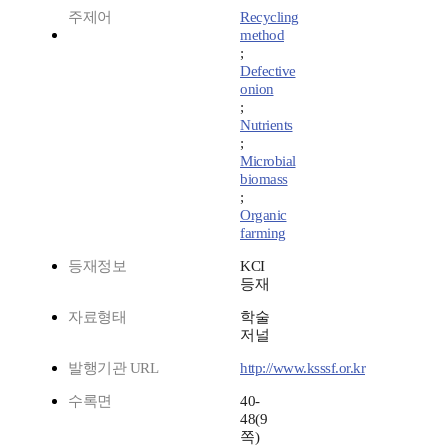
주제어
Recycling
method
;
Defective
onion
;
Nutrients
;
Microbial
biomass
;
Organic
farming
등재정보
KCI
등재
자료형태
학술
저널
발행기관 URL
http://www.ksssf.or.kr
수록면
40-
48(9
쪽)