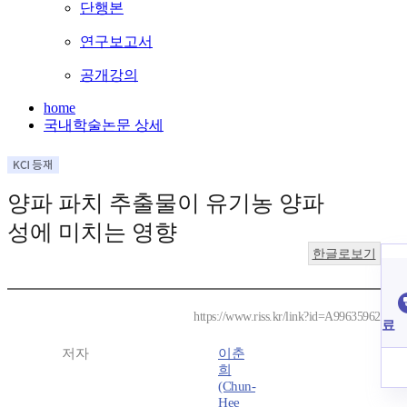
단행본
연구보고서
공개강의
home
국내학술논문 상세
양파 파치 추출물이 유기농 양파
성에 미치는 영향
한글로보기
https://www.riss.kr/link?id=A99635962
료
저자
이춘
희
(Chun-
Hee