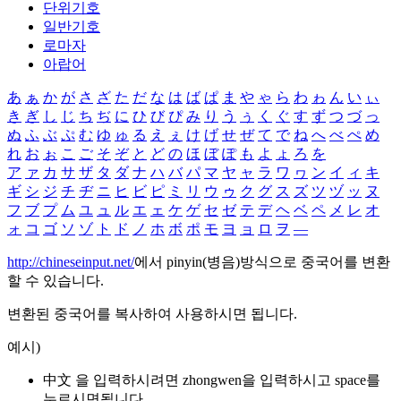
단위기호
일반기호
로마자
아랍어
あ
ぁ
か
が
さ
ざ
た
だ
な
は
ば
ぱ
ま
や
ゃ
ら
わ
ゎ
ん
い
ぃ
き
ぎ
し
じ
ち
ぢ
に
ひ
び
ぴ
み
り
う
ぅ
く
ぐ
す
ず
つ
づ
っ
ぬ
ふ
ぶ
ぷ
む
ゆ
ゅ
る
え
ぇ
け
げ
せ
ぜ
て
で
ね
へ
べ
ぺ
め
れ
お
ぉ
こ
ご
そ
ぞ
と
ど
の
ほ
ぼ
ぽ
も
よ
ょ
ろ
を
ア
ァ
カ
サ
ザ
タ
ダ
ナ
ハ
バ
パ
マ
ヤ
ャ
ラ
ワ
ヮ
ン
イ
ィ
キ
ギ
シ
ジ
チ
ヂ
ニ
ヒ
ビ
ピ
ミ
リ
ウ
ゥ
ク
グ
ス
ズ
ツ
ヅ
ッ
ヌ
フ
ブ
プ
ム
ユ
ュ
ル
エ
ェ
ケ
ゲ
セ
ゼ
テ
デ
ヘ
ベ
ペ
メ
レ
オ
ォ
コ
ゴ
ソ
ゾ
ト
ド
ノ
ホ
ボ
ポ
モ
ヨ
ョ
ロ
ヲ
―
http://chineseinput.net/
에서 pinyin(병음)방식으로 중국어를 변환
할 수 있습니다.
변환된 중국어를 복사하여 사용하시면 됩니다.
예시)
中文 을 입력하시려면
zhongwen
을 입력하시고 space를
누르시면됩니다.