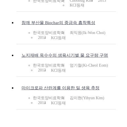
Choonsig Kim
2013
한국토양비료학회
KCI등재
참깨 부산물 Biochar의 중금속 흡착특성
한국토양비료학회
최익원(Ik-Won Choi)
2013
KCI등재
노지재배 옥수수의 생육시기별 물 요구량 구명
한국토양비료학회
엄기철(Ki-Cheol Eom)
2013
KCI등재
마이크로파 산란계를 이용한 밀 생육 추정
한국토양비료학회
김이현(Yihyun Kim)
2013
KCI등재