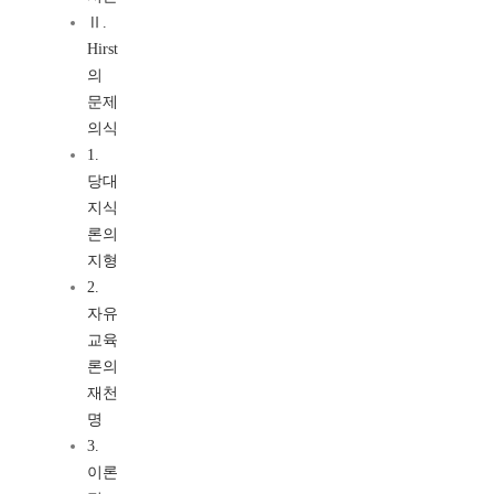
Ⅱ.
Hirst
의
문제
의식
1.
당대
지식
론의
지형
2.
자유
교육
론의
재천
명
3.
이론