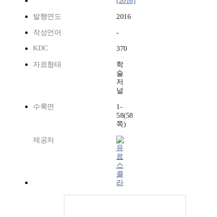
[2016]
발행연도
2016
작성언어
-
KDC
370
자료형태
학
술
저
널
수록면
1-
58(58
쪽)
제공처
스
콜
라