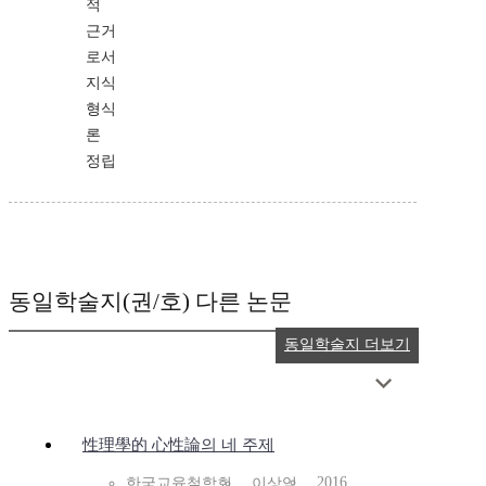
적
근거
로서
지식
형식
론
정립
동일학술지(권/호) 다른 논문
동일학술지 더보기
性理學的 心性論의 네 주제
2016
한국교육철학회
이상익