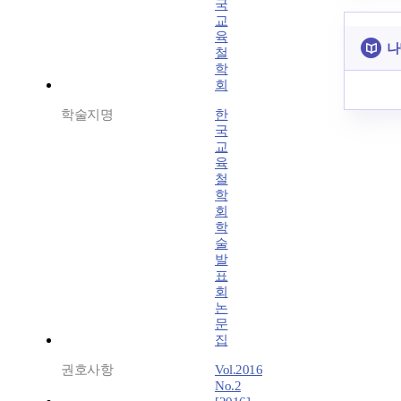
국
교
육
나
철
학
회
학술지명
한
국
교
육
철
학
회
학
술
발
표
회
논
문
집
권호사항
Vol.2016
No.2