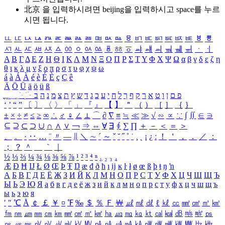
北京 을 입력하시려면
beijing
을 입력하시고 space를 누르
시면 됩니다.
ㅥ
ㅦ
ㅧ
ㅨ
ㅩ
ㅪ
ㅫ
ㅬ
ㅭ
ㅮ
ㅯ
ㅰ
ㅱ
ㅲ
ㅳ
ㅴ
ㅵ
ㅶ
ㅷ
ㅸ
ㅹ
ㅺ
ㅻ
ㅼ
ㅽ
ㅾ
ㅿ
ㆀ
ㆁ
ㆂ
ㆃ
ㆄ
ㆅ
ㆆ
ㆇ
ㆈ
ㆉ
ㆊ
ㆋ
ㆌ
ㆍ
ㆎ
Α
Β
Γ
Δ
Ε
Ζ
Η
Θ
Ι
Κ
Λ
Μ
Ν
Ξ
Ο
Π
Ρ
Σ
Τ
Υ
Φ
Χ
Ψ
Ω
α
β
γ
δ
ε
ζ
η
θ
ι
κ
λ
μ
ν
ξ
ο
π
ρ
σ
τ
υ
φ
χ
ψ
ω
á
à
Á
À
é
è
É
È
ç
Ç
ê
Ä
Ö
Ü
ä
ö
ü
ß
ְ
ֳ
ֲ
ֱ
ָ
ַ
ֵ
ֶ
ִ
ֹ
ּ
ֻ
ׂ
ׁ
ּ
ב
ה
נ
מ
צ
ת
ץ
ש
ד
ג
כ
ע
י
ח
ל
ך
ף
ק
ר
א
ט
ו
ן
ם
פ
‘
’
“
”
〔
〕
〈
〉
「
」
『
』
【
】
＂
（
）
［
］
｛
｝
±
×
÷
≠
≤
≥
∞
∴
♂
♀
∠
⊥
⌒
∂
∇
≡
≒
≪
≫
√
∽
∝
∵
∫
∬
∈
∋
⊆
⊇
⊂
⊃
∪
∩
∧
∨
￢
⇒
⇔
∀
∃
∮
∑
∏
＋
－
＜
＝
＞
、
。
·
‥
…
¨
〃
―
∥
＼
∼
´
～
ˇ
˘
˝
˚
˙
¸
˛
¡
¿
ː
！
＇
，
．
／
：
；
？
＾
＿
｀
｜
½
⅓
⅔
¼
¾
⅛
⅜
⅝
⅞
¹
²
³
⁴
ⁿ
₁
₂
₃
₄
Æ
Ð
Ħ
Ĳ
Ł
Ø
Œ
Þ
Ŧ
Ŋ
æ
đ
ð
ħ
ı
ĳ
ĸ
ŀ
ł
ø
œ
ß
þ
ŧ
ŋ
ŉ
А
Б
В
Г
Д
Е
Ё
Ж
З
И
Й
К
Л
М
Н
О
П
Р
С
Т
У
Ф
Х
Ц
Ч
Ш
Щ
Ъ
Ы
Ь
Э
Ю
Я
а
б
в
г
д
е
ё
ж
з
и
й
к
л
м
н
о
п
р
с
т
у
ф
х
ц
ч
ш
щ
ъ
ы
ь
э
ю
я
′
″
℃
Å
￠
￡
￥
¤
℉
‰
＄
％
Ｆ
￦
㎕
㎖
㎗
ℓ
㎘
㏄
㎣
㎤
㎥
㎦
㎙
㎚
㎛
㎜
㎝
㎞
㎟
㎠
㎡
㎢
㏊
㎍
㎎
㎏
㏏
㎈
㎉
㏈
㎧
㎨
㎰
㎱
㎲
㎳
㎴
㎵
㎶
㎷
㎸
㎹
㎀
㎁
㎂
㎃
㎄
㎺
㎻
㎽
㎾
㎿
㎐
㎑