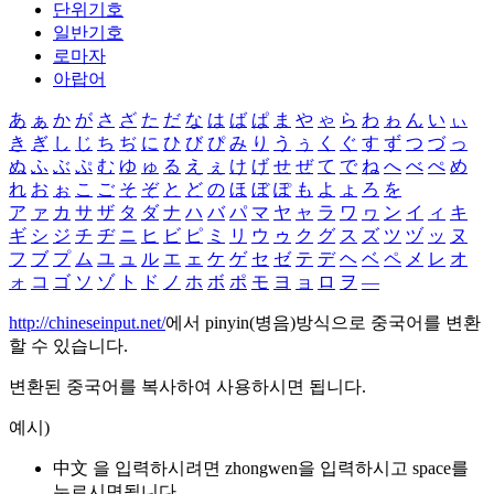
단위기호
일반기호
로마자
아랍어
あ
ぁ
か
が
さ
ざ
た
だ
な
は
ば
ぱ
ま
や
ゃ
ら
わ
ゎ
ん
い
ぃ
き
ぎ
し
じ
ち
ぢ
に
ひ
び
ぴ
み
り
う
ぅ
く
ぐ
す
ず
つ
づ
っ
ぬ
ふ
ぶ
ぷ
む
ゆ
ゅ
る
え
ぇ
け
げ
せ
ぜ
て
で
ね
へ
べ
ぺ
め
れ
お
ぉ
こ
ご
そ
ぞ
と
ど
の
ほ
ぼ
ぽ
も
よ
ょ
ろ
を
ア
ァ
カ
サ
ザ
タ
ダ
ナ
ハ
バ
パ
マ
ヤ
ャ
ラ
ワ
ヮ
ン
イ
ィ
キ
ギ
シ
ジ
チ
ヂ
ニ
ヒ
ビ
ピ
ミ
リ
ウ
ゥ
ク
グ
ス
ズ
ツ
ヅ
ッ
ヌ
フ
ブ
プ
ム
ユ
ュ
ル
エ
ェ
ケ
ゲ
セ
ゼ
テ
デ
ヘ
ベ
ペ
メ
レ
オ
ォ
コ
ゴ
ソ
ゾ
ト
ド
ノ
ホ
ボ
ポ
モ
ヨ
ョ
ロ
ヲ
―
http://chineseinput.net/
에서 pinyin(병음)방식으로 중국어를 변환
할 수 있습니다.
변환된 중국어를 복사하여 사용하시면 됩니다.
예시)
中文 을 입력하시려면
zhongwen
을 입력하시고 space를
누르시면됩니다.