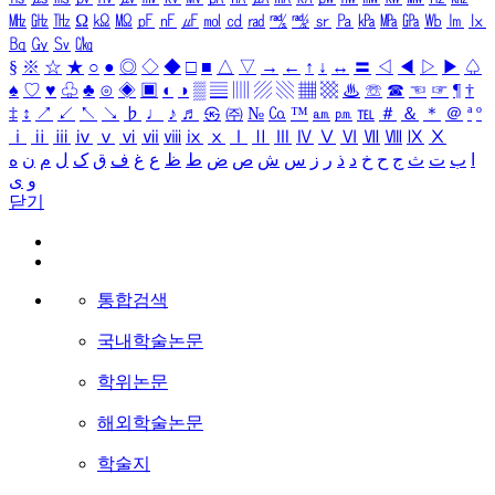
㎒
㎓
㎔
Ω
㏀
㏁
㎊
㎋
㎌
㏖
㏅
㎭
㎮
㎯
㏛
㎩
㎪
㎫
㎬
㏝
㏐
㏓
㏃
㏉
㏜
㏆
§
※
☆
★
○
●
◎
◇
◆
□
■
△
▽
→
←
↑
↓
↔
〓
◁
◀
▷
▶
♤
♠
♡
♥
♧
♣
⊙
◈
▣
◐
◑
▒
▤
▥
▨
▧
▦
▩
♨
☏
☎
☜
☞
¶
†
‡
↕
↗
↙
↖
↘
♭
♩
♪
♬
㉿
㈜
№
㏇
™
㏂
㏘
℡
＃
＆
＊
＠
ª
º
ⅰ
ⅱ
ⅲ
ⅳ
ⅴ
ⅵ
ⅶ
ⅷ
ⅸ
ⅹ
Ⅰ
Ⅱ
Ⅲ
Ⅳ
Ⅴ
Ⅵ
Ⅶ
Ⅷ
Ⅸ
Ⅹ
ا
ب
ت
ث
ج
ح
خ
د
ذ
ر
ز
س
ش
ص
ض
ط
ظ
ع
غ
ف
ق
ک
ل
م
ن
ه
و
ی
닫기
통합검색
국내학술논문
학위논문
해외학술논문
학술지