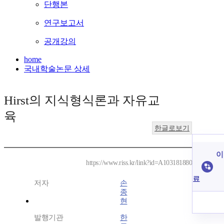
단행본
연구보고서
공개강의
home
국내학술논문 상세
Hirst의 지식형식론과 자유교
육
한글로보기
이
https://www.riss.kr/link?id=A103181880
료
저자
손
종
현
발행기관
한