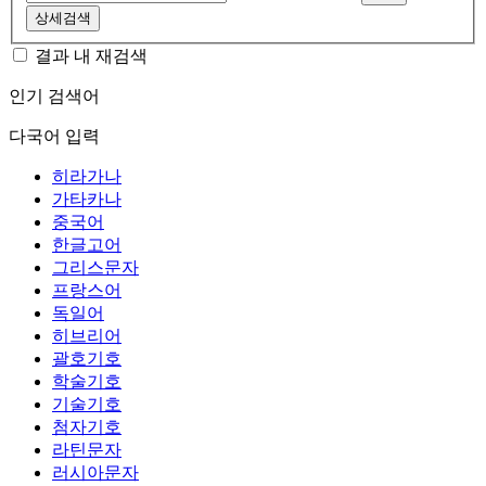
상세검색
결과 내 재검색
인기 검색어
다국어 입력
히라가나
가타카나
중국어
한글고어
그리스문자
프랑스어
독일어
히브리어
괄호기호
학술기호
기술기호
첨자기호
라틴문자
러시아문자