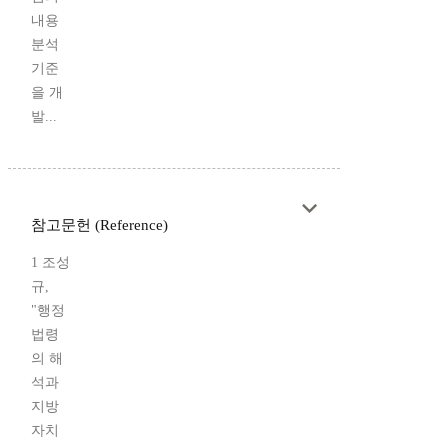
내용
분석
기준
을 개
발...
참고문헌 (Reference)
1 조성
규,
"행정
법령
의 해
석과
지방
자치