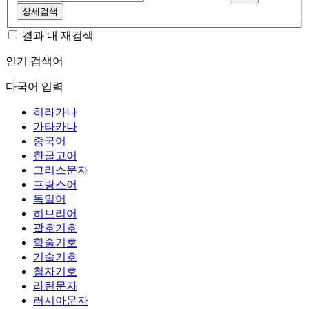
상세검색
결과 내 재검색
인기 검색어
다국어 입력
히라가나
가타카나
중국어
한글고어
그리스문자
프랑스어
독일어
히브리어
괄호기호
학술기호
기술기호
첨자기호
라틴문자
러시아문자