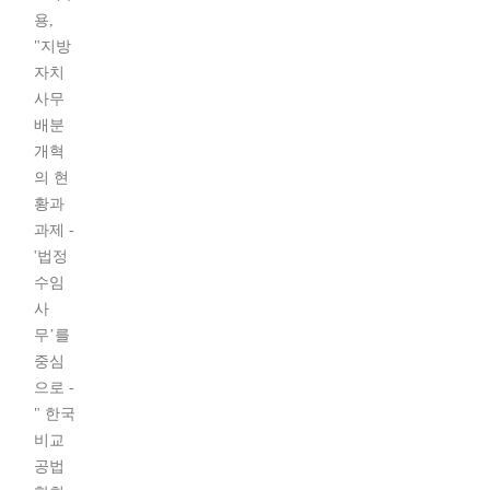
용,
"지방
자치
사무
배분
개혁
의 현
황과
과제 -
'법정
수임
사
무’를
중심
으로 -
" 한국
비교
공법