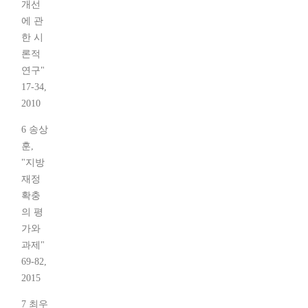
개선
에 관
한 시
론적
연구"
17-34,
2010
6 송상
훈,
"지방
재정
확충
의 평
가와
과제"
69-82,
2015
7 최우