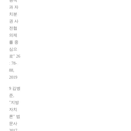
원칙
과 자
치분
권 사
전협
의제
를 중
심으
로" 26
: 78-
88,
2019
9 김병
준,
"지방
자치
론" 법
문사
2017