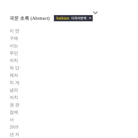
국문 초록 (Abstract)
이 연
구에
서는
주민
자치
와 단
체자
치 개
념의
자치
권 관
점에
서
2019
년 지