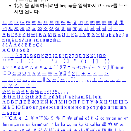
北京 을 입력하시려면
beijing
을 입력하시고 space를 누르
시면 됩니다.
ㅥ
ㅦ
ㅧ
ㅨ
ㅩ
ㅪ
ㅫ
ㅬ
ㅭ
ㅮ
ㅯ
ㅰ
ㅱ
ㅲ
ㅳ
ㅴ
ㅵ
ㅶ
ㅷ
ㅸ
ㅹ
ㅺ
ㅻ
ㅼ
ㅽ
ㅾ
ㅿ
ㆀ
ㆁ
ㆂ
ㆃ
ㆄ
ㆅ
ㆆ
ㆇ
ㆈ
ㆉ
ㆊ
ㆋ
ㆌ
ㆍ
ㆎ
Α
Β
Γ
Δ
Ε
Ζ
Η
Θ
Ι
Κ
Λ
Μ
Ν
Ξ
Ο
Π
Ρ
Σ
Τ
Υ
Φ
Χ
Ψ
Ω
α
β
γ
δ
ε
ζ
η
θ
ι
κ
λ
μ
ν
ξ
ο
π
ρ
σ
τ
υ
φ
χ
ψ
ω
á
à
Á
À
é
è
É
È
ç
Ç
ê
Ä
Ö
Ü
ä
ö
ü
ß
ְ
ֳ
ֲ
ֱ
ָ
ַ
ֵ
ֶ
ִ
ֹ
ּ
ֻ
ׂ
ׁ
ּ
ב
ה
נ
מ
צ
ת
ץ
ש
ד
ג
כ
ע
י
ח
ל
ך
ף
ק
ר
א
ט
ו
ן
ם
פ
‘
’
“
”
〔
〕
〈
〉
「
」
『
』
【
】
＂
（
）
［
］
｛
｝
±
×
÷
≠
≤
≥
∞
∴
♂
♀
∠
⊥
⌒
∂
∇
≡
≒
≪
≫
√
∽
∝
∵
∫
∬
∈
∋
⊆
⊇
⊂
⊃
∪
∩
∧
∨
￢
⇒
⇔
∀
∃
∮
∑
∏
＋
－
＜
＝
＞
、
。
·
‥
…
¨
〃
―
∥
＼
∼
´
～
ˇ
˘
˝
˚
˙
¸
˛
¡
¿
ː
！
＇
，
．
／
：
；
？
＾
＿
｀
｜
½
⅓
⅔
¼
¾
⅛
⅜
⅝
⅞
¹
²
³
⁴
ⁿ
₁
₂
₃
₄
Æ
Ð
Ħ
Ĳ
Ł
Ø
Œ
Þ
Ŧ
Ŋ
æ
đ
ð
ħ
ı
ĳ
ĸ
ŀ
ł
ø
œ
ß
þ
ŧ
ŋ
ŉ
А
Б
В
Г
Д
Е
Ё
Ж
З
И
Й
К
Л
М
Н
О
П
Р
С
Т
У
Ф
Х
Ц
Ч
Ш
Щ
Ъ
Ы
Ь
Э
Ю
Я
а
б
в
г
д
е
ё
ж
з
и
й
к
л
м
н
о
п
р
с
т
у
ф
х
ц
ч
ш
щ
ъ
ы
ь
э
ю
я
′
″
℃
Å
￠
￡
￥
¤
℉
‰
＄
％
Ｆ
￦
㎕
㎖
㎗
ℓ
㎘
㏄
㎣
㎤
㎥
㎦
㎙
㎚
㎛
㎜
㎝
㎞
㎟
㎠
㎡
㎢
㏊
㎍
㎎
㎏
㏏
㎈
㎉
㏈
㎧
㎨
㎰
㎱
㎲
㎳
㎴
㎵
㎶
㎷
㎸
㎹
㎀
㎁
㎂
㎃
㎄
㎺
㎻
㎽
㎾
㎿
㎐
㎑