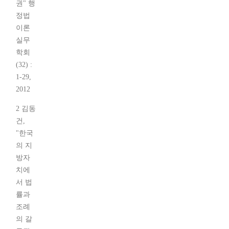
권" 행
정법
이론
실무
학회
(32) :
1-29,
2012
2 김동
건,
"한국
의 지
방자
치에
서 법
률과
조례
의 갈