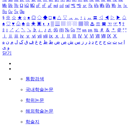
㎒
㎓
㎔
Ω
㏀
㏁
㎊
㎋
㎌
㏖
㏅
㎭
㎮
㎯
㏛
㎩
㎪
㎫
㎬
㏝
㏐
㏓
㏃
㏉
㏜
㏆
§
※
☆
★
○
●
◎
◇
◆
□
■
△
▽
→
←
↑
↓
↔
〓
◁
◀
▷
▶
♤
♠
♡
♥
♧
♣
⊙
◈
▣
◐
◑
▒
▤
▥
▨
▧
▦
▩
♨
☏
☎
☜
☞
¶
†
‡
↕
↗
↙
↖
↘
♭
♩
♪
♬
㉿
㈜
№
㏇
™
㏂
㏘
℡
＃
＆
＊
＠
ª
º
ⅰ
ⅱ
ⅲ
ⅳ
ⅴ
ⅵ
ⅶ
ⅷ
ⅸ
ⅹ
Ⅰ
Ⅱ
Ⅲ
Ⅳ
Ⅴ
Ⅵ
Ⅶ
Ⅷ
Ⅸ
Ⅹ
ا
ب
ت
ث
ج
ح
خ
د
ذ
ر
ز
س
ش
ص
ض
ط
ظ
ع
غ
ف
ق
ک
ل
م
ن
ه
و
ی
닫기
통합검색
국내학술논문
학위논문
해외학술논문
학술지