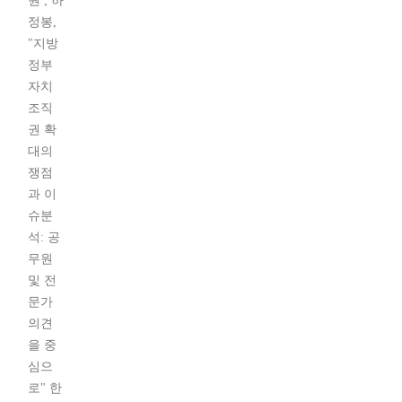
원 ; 하
정봉,
"지방
정부
자치
조직
권 확
대의
쟁점
과 이
슈분
석: 공
무원
및 전
문가
의견
을 중
심으
로" 한