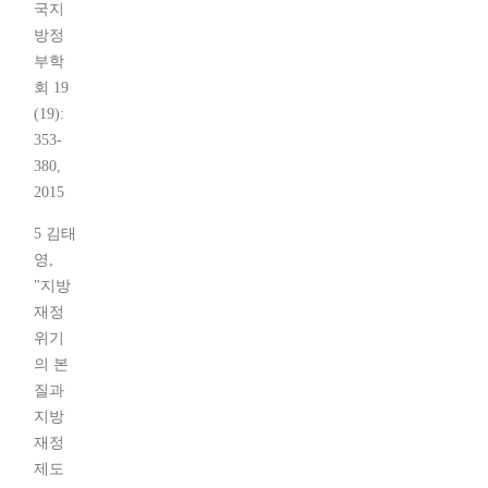
국지
방정
부학
회 19
(19):
353-
380,
2015
5 김태
영,
"지방
재정
위기
의 본
질과
지방
재정
제도