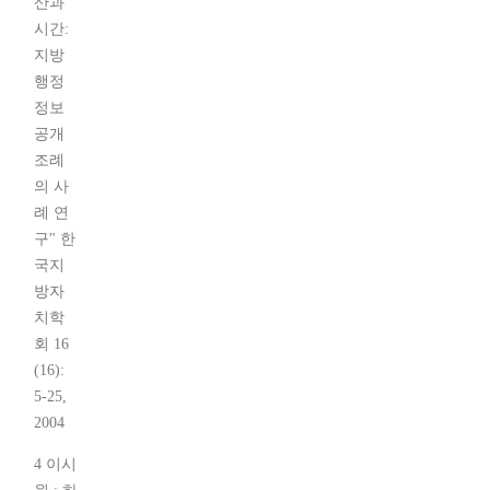
산과
시간:
지방
행정
정보
공개
조례
의 사
례 연
구" 한
국지
방자
치학
회 16
(16):
5-25,
2004
4 이시