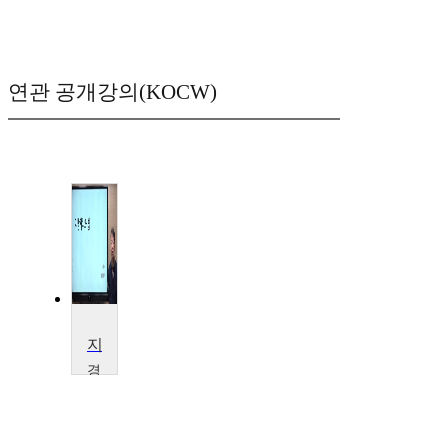
연관 공개강의(KOCW)
지방자치와 법
경
북
대
학
교