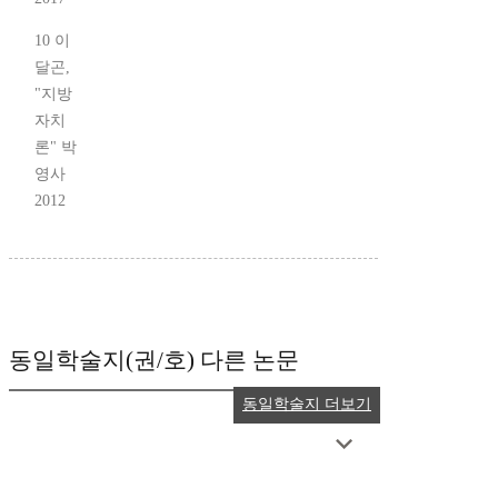
10 이
달곤,
"지방
자치
론" 박
영사
2012
동일학술지(권/호) 다른 논문
동일학술지 더보기