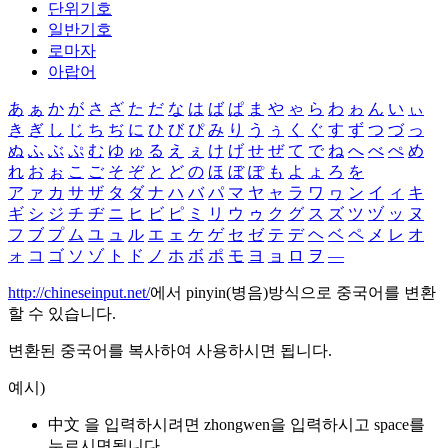
단위기호
일반기호
로마자
아랍어
あ
ぁ
か
が
さ
ざ
た
だ
な
は
ば
ぱ
ま
や
ゃ
ら
わ
ゎ
ん
い
ぃ
き
ぎ
し
じ
ち
ぢ
に
ひ
び
ぴ
み
り
う
ぅ
く
ぐ
す
ず
つ
づ
っ
ぬ
ふ
ぶ
ぷ
む
ゆ
ゅ
る
え
ぇ
け
げ
せ
ぜ
て
で
ね
へ
べ
ぺ
め
れ
お
ぉ
こ
ご
そ
ぞ
と
ど
の
ほ
ぼ
ぽ
も
よ
ょ
ろ
を
ア
ァ
カ
サ
ザ
タ
ダ
ナ
ハ
バ
パ
マ
ヤ
ャ
ラ
ワ
ヮ
ン
イ
ィ
キ
ギ
シ
ジ
チ
ヂ
ニ
ヒ
ビ
ピ
ミ
リ
ウ
ゥ
ク
グ
ス
ズ
ツ
ヅ
ッ
ヌ
フ
ブ
プ
ム
ユ
ュ
ル
エ
ェ
ケ
ゲ
セ
ゼ
テ
デ
ヘ
ベ
ペ
メ
レ
オ
ォ
コ
ゴ
ソ
ゾ
ト
ド
ノ
ホ
ボ
ポ
モ
ヨ
ョ
ロ
ヲ
―
http://chineseinput.net/
에서 pinyin(병음)방식으로 중국어를 변환
할 수 있습니다.
변환된 중국어를 복사하여 사용하시면 됩니다.
예시)
中文 을 입력하시려면
zhongwen
을 입력하시고 space를
누르시면됩니다.