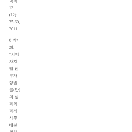
학회
12
(12):
35-60,
2011
8 박재
희,
"지방
자치
법 전
부개
정법
률(안)
의 성
과와
과제:
사무
배분