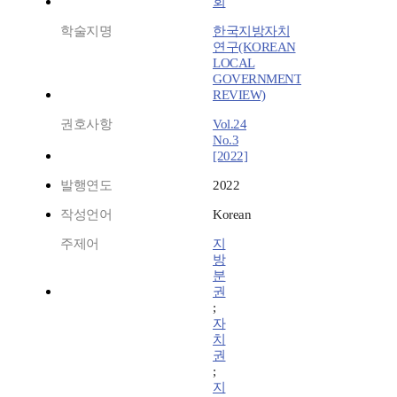
회
학술지명
한국지방자치
연구(KOREAN
LOCAL
GOVERNMENT
REVIEW)
권호사항
Vol.24
No.3
[2022]
발행연도
2022
작성언어
Korean
주제어
지
방
분
권
;
자
치
권
;
지