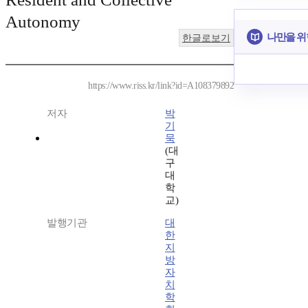
Autonomy
나만을 위
한글로보기
https://www.riss.kr/link?id=A108379892
저자
박
기
묵
(대
구
대
학
교)
발행기관
대
한
지
방
자
치
학