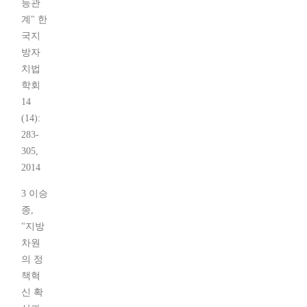
등관
계" 한
국지
방자
치법
학회
14
(14):
283-
305,
2014
3 이승
종,
"지방
차원
의 정
책혁
신 확