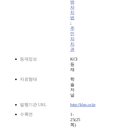
방
자
치
법
;
주
민
자
치
권
등재정보
KCI
등
재
자료형태
학
술
저
널
발행기관 URL
http://klgs.or.kr
수록면
1-
25(25
쪽)