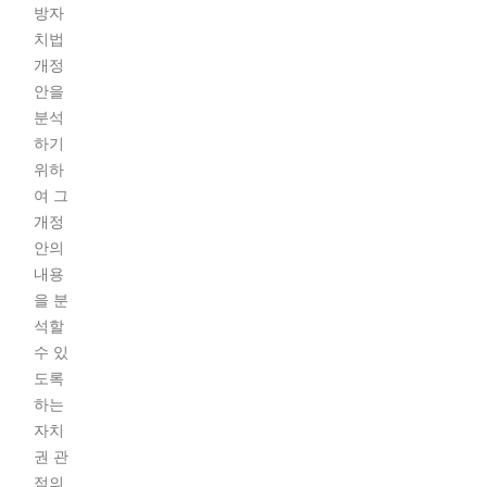
방자
치법
개정
안을
분석
하기
위하
여 그
개정
안의
내용
을 분
석할
수 있
도록
하는
자치
권 관
점의