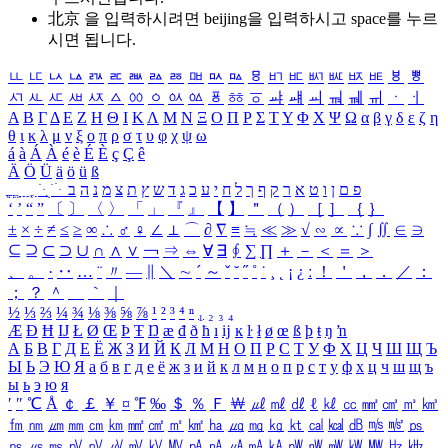
北京 을 입력하시려면
beijing
을 입력하시고 space를 누르
시면 됩니다.
ㅥ
ㅦ
ㅧ
ㅨ
ㅩ
ㅪ
ㅫ
ㅬ
ㅭ
ㅮ
ㅯ
ㅰ
ㅱ
ㅲ
ㅳ
ㅴ
ㅵ
ㅶ
ㅷ
ㅸ
ㅹ
ㅺ
ㅻ
ㅼ
ㅽ
ㅾ
ㅿ
ㆀ
ㆁ
ㆂ
ㆃ
ㆄ
ㆅ
ㆆ
ㆇ
ㆈ
ㆉ
ㆊ
ㆋ
ㆌ
ㆍ
ㆎ
Α
Β
Γ
Δ
Ε
Ζ
Η
Θ
Ι
Κ
Λ
Μ
Ν
Ξ
Ο
Π
Ρ
Σ
Τ
Υ
Φ
Χ
Ψ
Ω
α
β
γ
δ
ε
ζ
η
θ
ι
κ
λ
μ
ν
ξ
ο
π
ρ
σ
τ
υ
φ
χ
ψ
ω
á
à
Á
À
é
è
É
È
ç
Ç
ê
Ä
Ö
Ü
ä
ö
ü
ß
ְ
ֳ
ֲ
ֱ
ָ
ַ
ֵ
ֶ
ִ
ֹ
ּ
ֻ
ׂ
ׁ
ּ
ב
ה
נ
מ
צ
ת
ץ
ש
ד
ג
כ
ע
י
ח
ל
ך
ף
ק
ר
א
ט
ו
ן
ם
פ
‘
’
“
”
〔
〕
〈
〉
「
」
『
』
【
】
＂
（
）
［
］
｛
｝
±
×
÷
≠
≤
≥
∞
∴
♂
♀
∠
⊥
⌒
∂
∇
≡
≒
≪
≫
√
∽
∝
∵
∫
∬
∈
∋
⊆
⊇
⊂
⊃
∪
∩
∧
∨
￢
⇒
⇔
∀
∃
∮
∑
∏
＋
－
＜
＝
＞
、
。
·
‥
…
¨
〃
―
∥
＼
∼
´
～
ˇ
˘
˝
˚
˙
¸
˛
¡
¿
ː
！
＇
，
．
／
：
；
？
＾
＿
｀
｜
½
⅓
⅔
¼
¾
⅛
⅜
⅝
⅞
¹
²
³
⁴
ⁿ
₁
₂
₃
₄
Æ
Ð
Ħ
Ĳ
Ł
Ø
Œ
Þ
Ŧ
Ŋ
æ
đ
ð
ħ
ı
ĳ
ĸ
ŀ
ł
ø
œ
ß
þ
ŧ
ŋ
ŉ
А
Б
В
Г
Д
Е
Ё
Ж
З
И
Й
К
Л
М
Н
О
П
Р
С
Т
У
Ф
Х
Ц
Ч
Ш
Щ
Ъ
Ы
Ь
Э
Ю
Я
а
б
в
г
д
е
ё
ж
з
и
й
к
л
м
н
о
п
р
с
т
у
ф
х
ц
ч
ш
щ
ъ
ы
ь
э
ю
я
′
″
℃
Å
￠
￡
￥
¤
℉
‰
＄
％
Ｆ
￦
㎕
㎖
㎗
ℓ
㎘
㏄
㎣
㎤
㎥
㎦
㎙
㎚
㎛
㎜
㎝
㎞
㎟
㎠
㎡
㎢
㏊
㎍
㎎
㎏
㏏
㎈
㎉
㏈
㎧
㎨
㎰
㎱
㎲
㎳
㎴
㎵
㎶
㎷
㎸
㎹
㎀
㎁
㎂
㎃
㎄
㎺
㎻
㎽
㎾
㎿
㎐
㎑