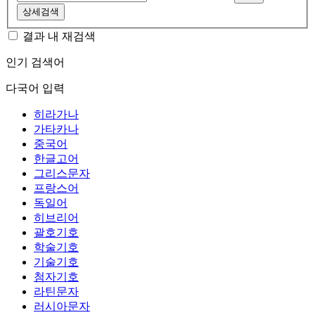
상세검색
결과 내 재검색
인기 검색어
다국어 입력
히라가나
가타카나
중국어
한글고어
그리스문자
프랑스어
독일어
히브리어
괄호기호
학술기호
기술기호
첨자기호
라틴문자
러시아문자