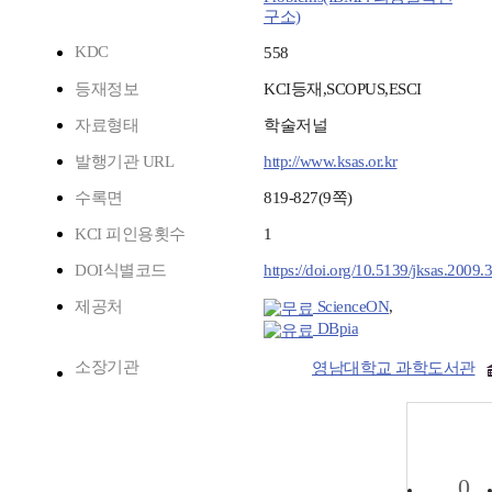
구소)
KDC
558
등재정보
KCI등재,SCOPUS,ESCI
자료형태
학술저널
발행기관 URL
http://www.ksas.or.kr
수록면
819-827(9쪽)
KCI 피인용횟수
1
DOI식별코드
https://doi.org/10.5139/jksas.2009.
제공처
ScienceON
,
DBpia
소장기관
영남대학교 과학도서관
0