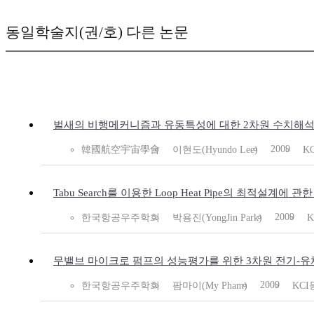
동일학술지(권/호) 다른 논문
벌새의 비행메커니즘과 유동특성에 대한 2차원 수치해석
2009
韓國航空宇宙學會
이현도(Hyundo Lee)
K
Tabu Search를 이용한 Loop Heat Pipe의 최적설계에 관
2009
한국항공우주학회
박용진(YongJin Park)
K
무밸브 마이크로 펌프의 성능평가를 위한 3차원 전기-유
2009
한국항공우주학회
팜마이(My Pham)
KCI