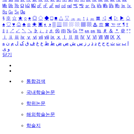
㎒
㎓
㎔
Ω
㏀
㏁
㎊
㎋
㎌
㏖
㏅
㎭
㎮
㎯
㏛
㎩
㎪
㎫
㎬
㏝
㏐
㏓
㏃
㏉
㏜
㏆
§
※
☆
★
○
●
◎
◇
◆
□
■
△
▽
→
←
↑
↓
↔
〓
◁
◀
▷
▶
♤
♠
♡
♥
♧
♣
⊙
◈
▣
◐
◑
▒
▤
▥
▨
▧
▦
▩
♨
☏
☎
☜
☞
¶
†
‡
↕
↗
↙
↖
↘
♭
♩
♪
♬
㉿
㈜
№
㏇
™
㏂
㏘
℡
＃
＆
＊
＠
ª
º
ⅰ
ⅱ
ⅲ
ⅳ
ⅴ
ⅵ
ⅶ
ⅷ
ⅸ
ⅹ
Ⅰ
Ⅱ
Ⅲ
Ⅳ
Ⅴ
Ⅵ
Ⅶ
Ⅷ
Ⅸ
Ⅹ
ا
ب
ت
ث
ج
ح
خ
د
ذ
ر
ز
س
ش
ص
ض
ط
ظ
ع
غ
ف
ق
ک
ل
م
ن
ه
و
ی
닫기
통합검색
국내학술논문
학위논문
해외학술논문
학술지