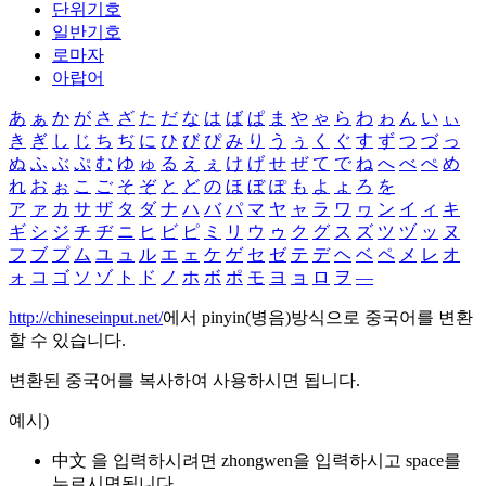
단위기호
일반기호
로마자
아랍어
あ
ぁ
か
が
さ
ざ
た
だ
な
は
ば
ぱ
ま
や
ゃ
ら
わ
ゎ
ん
い
ぃ
き
ぎ
し
じ
ち
ぢ
に
ひ
び
ぴ
み
り
う
ぅ
く
ぐ
す
ず
つ
づ
っ
ぬ
ふ
ぶ
ぷ
む
ゆ
ゅ
る
え
ぇ
け
げ
せ
ぜ
て
で
ね
へ
べ
ぺ
め
れ
お
ぉ
こ
ご
そ
ぞ
と
ど
の
ほ
ぼ
ぽ
も
よ
ょ
ろ
を
ア
ァ
カ
サ
ザ
タ
ダ
ナ
ハ
バ
パ
マ
ヤ
ャ
ラ
ワ
ヮ
ン
イ
ィ
キ
ギ
シ
ジ
チ
ヂ
ニ
ヒ
ビ
ピ
ミ
リ
ウ
ゥ
ク
グ
ス
ズ
ツ
ヅ
ッ
ヌ
フ
ブ
プ
ム
ユ
ュ
ル
エ
ェ
ケ
ゲ
セ
ゼ
テ
デ
ヘ
ベ
ペ
メ
レ
オ
ォ
コ
ゴ
ソ
ゾ
ト
ド
ノ
ホ
ボ
ポ
モ
ヨ
ョ
ロ
ヲ
―
http://chineseinput.net/
에서 pinyin(병음)방식으로 중국어를 변환
할 수 있습니다.
변환된 중국어를 복사하여 사용하시면 됩니다.
예시)
中文 을 입력하시려면
zhongwen
을 입력하시고 space를
누르시면됩니다.