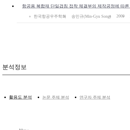
항공용 복합재 단일겹침 접착 체결부의 제작공정에 따른
2009
한국항공우주학회
송민규(Min-Gyu Song)
분석정보
활용도 분석
논문 주제 분석
연구자 주제 분석