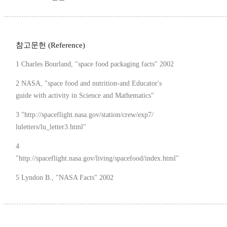
참고문헌 (Reference)
1 Charles Bourland, "space food packaging facts" 2002
2 NASA, "space food and nutrition-and Educator's
guide with activity in Science and Mathematics"
3 "http://spaceflight.nasa.gov/station/crew/exp7/
luletters/lu_letter3.html"
4
"http://spaceflight.nasa.gov/living/spacefood/index.html"
5 Lyndon B., "NASA Facts" 2002