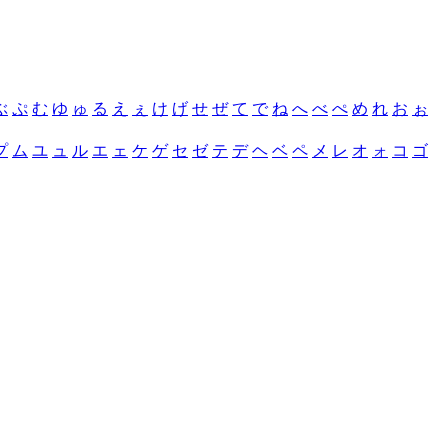
ぶ
ぷ
む
ゆ
ゅ
る
え
ぇ
け
げ
せ
ぜ
て
で
ね
へ
べ
ぺ
め
れ
お
ぉ
プ
ム
ユ
ュ
ル
エ
ェ
ケ
ゲ
セ
ゼ
テ
デ
ヘ
ベ
ペ
メ
レ
オ
ォ
コ
ゴ