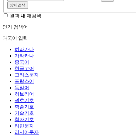
상세검색
결과 내 재검색
인기 검색어
다국어 입력
히라가나
가타카나
중국어
한글고어
그리스문자
프랑스어
독일어
히브리어
괄호기호
학술기호
기술기호
첨자기호
라틴문자
러시아문자