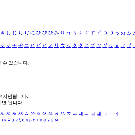
ぎ
し
じ
ち
ぢ
に
ひ
び
ぴ
み
り
う
ぅ
く
ぐ
す
ず
つ
づ
っ
ぬ
ふ
シ
ジ
チ
ヂ
ニ
ヒ
ビ
ピ
ミ
リ
ウ
ゥ
ク
グ
ス
ズ
ツ
ヅ
ッ
ヌ
フ
ブ
할 수 있습니다.
누르시면됩니다.
시면 됩니다.
ㅻ
ㅼ
ㅽ
ㅾ
ㅿ
ㆀ
ㆁ
ㆂ
ㆃ
ㆄ
ㆅ
ㆆ
ㆇ
ㆈ
ㆉ
ㆊ
ㆋ
ㆌ
ㆍ
ㆎ
θ
ι
κ
λ
μ
ν
ξ
ο
π
ρ
σ
τ
υ
φ
χ
ψ
ω