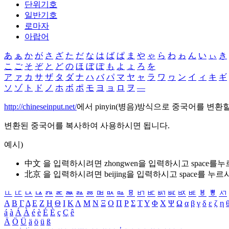
단위기호
일반기호
로마자
아랍어
あ
ぁ
か
が
さ
ざ
た
だ
な
は
ば
ぱ
ま
や
ゃ
ら
わ
ゎ
ん
い
ぃ
き
こ
ご
そ
ぞ
と
ど
の
ほ
ぼ
ぽ
も
よ
ょ
ろ
を
ア
ァ
カ
サ
ザ
タ
ダ
ナ
ハ
バ
パ
マ
ヤ
ャ
ラ
ワ
ヮ
ン
イ
ィ
キ
ギ
ソ
ゾ
ト
ド
ノ
ホ
ボ
ポ
モ
ヨ
ョ
ロ
ヲ
―
http://chineseinput.net/
에서 pinyin(병음)방식으로 중국어를 변환
변환된 중국어를 복사하여 사용하시면 됩니다.
예시)
中文 을 입력하시려면
zhongwen
을 입력하시고 space를
北京 을 입력하시려면
beijing
을 입력하시고 space를 누르
ㅥ
ㅦ
ㅧ
ㅨ
ㅩ
ㅪ
ㅫ
ㅬ
ㅭ
ㅮ
ㅯ
ㅰ
ㅱ
ㅲ
ㅳ
ㅴ
ㅵ
ㅶ
ㅷ
ㅸ
ㅹ
ㅺ
Α
Β
Γ
Δ
Ε
Ζ
Η
Θ
Ι
Κ
Λ
Μ
Ν
Ξ
Ο
Π
Ρ
Σ
Τ
Υ
Φ
Χ
Ψ
Ω
α
β
γ
δ
ε
ζ
η
á
à
Á
À
é
è
É
È
ç
Ç
ê
Ä
Ö
Ü
ä
ö
ü
ß