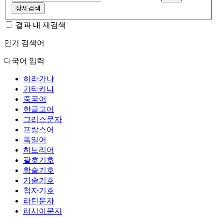
상세검색
결과 내 재검색
인기 검색어
다국어 입력
히라가나
가타카나
중국어
한글고어
그리스문자
프랑스어
독일어
히브리어
괄호기호
학술기호
기술기호
첨자기호
라틴문자
러시아문자