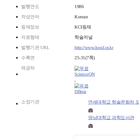
발행연도
1986
작성언어
Korean
등재정보
KCI등재
자료형태
학술저널
발행기관 URL
http://www.ksssf.or.kr
수록면
25-31(7쪽)
제공처
ScienceON
,
DBpia
소장기관
연세대학교 학술문화처 
영남대학교 과학도서관