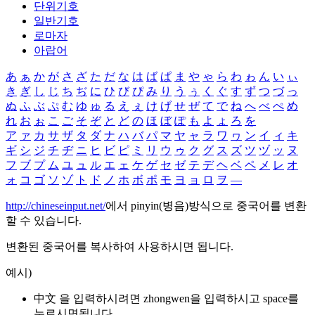
단위기호
일반기호
로마자
아랍어
あ
ぁ
か
が
さ
ざ
た
だ
な
は
ば
ぱ
ま
や
ゃ
ら
わ
ゎ
ん
い
ぃ
き
ぎ
し
じ
ち
ぢ
に
ひ
び
ぴ
み
り
う
ぅ
く
ぐ
す
ず
つ
づ
っ
ぬ
ふ
ぶ
ぷ
む
ゆ
ゅ
る
え
ぇ
け
げ
せ
ぜ
て
で
ね
へ
べ
ぺ
め
れ
お
ぉ
こ
ご
そ
ぞ
と
ど
の
ほ
ぼ
ぽ
も
よ
ょ
ろ
を
ア
ァ
カ
サ
ザ
タ
ダ
ナ
ハ
バ
パ
マ
ヤ
ャ
ラ
ワ
ヮ
ン
イ
ィ
キ
ギ
シ
ジ
チ
ヂ
ニ
ヒ
ビ
ピ
ミ
リ
ウ
ゥ
ク
グ
ス
ズ
ツ
ヅ
ッ
ヌ
フ
ブ
プ
ム
ユ
ュ
ル
エ
ェ
ケ
ゲ
セ
ゼ
テ
デ
ヘ
ベ
ペ
メ
レ
オ
ォ
コ
ゴ
ソ
ゾ
ト
ド
ノ
ホ
ボ
ポ
モ
ヨ
ョ
ロ
ヲ
―
http://chineseinput.net/
에서 pinyin(병음)방식으로 중국어를 변환
할 수 있습니다.
변환된 중국어를 복사하여 사용하시면 됩니다.
예시)
中文 을 입력하시려면
zhongwen
을 입력하시고 space를
누르시면됩니다.