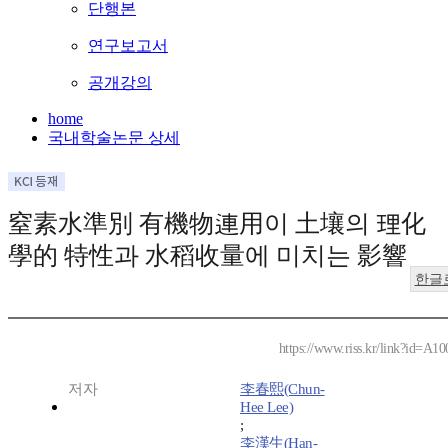
단행본
연구보고서
공개강의
home
국내학술논문 상세
窒素水準別 有機物連用이 土壤의 理化
學的 特性과 水稻收量에 미치는 影響
한글
https://www.riss.kr/link?id=A1
저자
李春熙(Chun-
Hee Lee)
;
李漢生(Han-