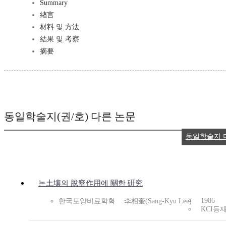
Summary
緖言
材料 및 方法
結果 및 考察
摘要
동일학술지(권/호) 다른 논문
동일학술지 
논土壤의 脫窒作用에 關한 硏究
1986
한국토양비료학회
李相奎(Sang-Kyu Lee)
KCI등