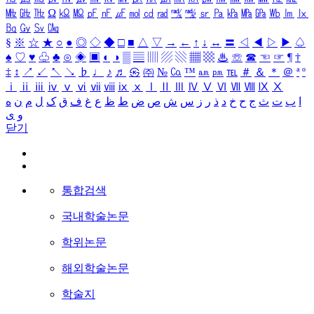
㎒
㎓
㎔
Ω
㏀
㏁
㎊
㎋
㎌
㏖
㏅
㎭
㎮
㎯
㏛
㎩
㎪
㎫
㎬
㏝
㏐
㏓
㏃
㏉
㏜
㏆
§
※
☆
★
○
●
◎
◇
◆
□
■
△
▽
→
←
↑
↓
↔
〓
◁
◀
▷
▶
♤
♠
♡
♥
♧
♣
⊙
◈
▣
◐
◑
▒
▤
▥
▨
▧
▦
▩
♨
☏
☎
☜
☞
¶
†
‡
↕
↗
↙
↖
↘
♭
♩
♪
♬
㉿
㈜
№
㏇
™
㏂
㏘
℡
＃
＆
＊
＠
ª
º
ⅰ
ⅱ
ⅲ
ⅳ
ⅴ
ⅵ
ⅶ
ⅷ
ⅸ
ⅹ
Ⅰ
Ⅱ
Ⅲ
Ⅳ
Ⅴ
Ⅵ
Ⅶ
Ⅷ
Ⅸ
Ⅹ
ا
ب
ت
ث
ج
ح
خ
د
ذ
ر
ز
س
ش
ص
ض
ط
ظ
ع
غ
ف
ق
ک
ل
م
ن
ه
و
ی
닫기
통합검색
국내학술논문
학위논문
해외학술논문
학술지