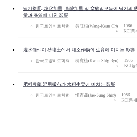
딸기複肥, 塩化加里, 黃酸加里 및 窒酸암모늄이 딸기의 
量과 品質에 미친 影響
1986
한국토양비료학회
吳旺根(Wang-Keun Oh)
KCI등
灌水條件이 砂壤土에서 채소作物의 生育에 미치는 影響
1986
한국토양비료학회
柳寬植(Kwan-Shig Ryu)
KCI등
肥料農藥 混用撒布가 水稻生育에 미치는 影響
1986
한국토양비료학회
愼齊晟(Jae-Sung Shin)
KCI등