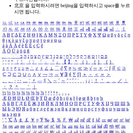
北京 을 입력하시려면
beijing
을 입력하시고 space를 누르
시면 됩니다.
ㅥ
ㅦ
ㅧ
ㅨ
ㅩ
ㅪ
ㅫ
ㅬ
ㅭ
ㅮ
ㅯ
ㅰ
ㅱ
ㅲ
ㅳ
ㅴ
ㅵ
ㅶ
ㅷ
ㅸ
ㅹ
ㅺ
ㅻ
ㅼ
ㅽ
ㅾ
ㅿ
ㆀ
ㆁ
ㆂ
ㆃ
ㆄ
ㆅ
ㆆ
ㆇ
ㆈ
ㆉ
ㆊ
ㆋ
ㆌ
ㆍ
ㆎ
Α
Β
Γ
Δ
Ε
Ζ
Η
Θ
Ι
Κ
Λ
Μ
Ν
Ξ
Ο
Π
Ρ
Σ
Τ
Υ
Φ
Χ
Ψ
Ω
α
β
γ
δ
ε
ζ
η
θ
ι
κ
λ
μ
ν
ξ
ο
π
ρ
σ
τ
υ
φ
χ
ψ
ω
á
à
Á
À
é
è
É
È
ç
Ç
ê
Ä
Ö
Ü
ä
ö
ü
ß
ְ
ֳ
ֲ
ֱ
ָ
ַ
ֵ
ֶ
ִ
ֹ
ּ
ֻ
ׂ
ׁ
ּ
ב
ה
נ
מ
צ
ת
ץ
ש
ד
ג
כ
ע
י
ח
ל
ך
ף
ק
ר
א
ט
ו
ן
ם
פ
‘
’
“
”
〔
〕
〈
〉
「
」
『
』
【
】
＂
（
）
［
］
｛
｝
±
×
÷
≠
≤
≥
∞
∴
♂
♀
∠
⊥
⌒
∂
∇
≡
≒
≪
≫
√
∽
∝
∵
∫
∬
∈
∋
⊆
⊇
⊂
⊃
∪
∩
∧
∨
￢
⇒
⇔
∀
∃
∮
∑
∏
＋
－
＜
＝
＞
、
。
·
‥
…
¨
〃
―
∥
＼
∼
´
～
ˇ
˘
˝
˚
˙
¸
˛
¡
¿
ː
！
＇
，
．
／
：
；
？
＾
＿
｀
｜
½
⅓
⅔
¼
¾
⅛
⅜
⅝
⅞
¹
²
³
⁴
ⁿ
₁
₂
₃
₄
Æ
Ð
Ħ
Ĳ
Ł
Ø
Œ
Þ
Ŧ
Ŋ
æ
đ
ð
ħ
ı
ĳ
ĸ
ŀ
ł
ø
œ
ß
þ
ŧ
ŋ
ŉ
А
Б
В
Г
Д
Е
Ё
Ж
З
И
Й
К
Л
М
Н
О
П
Р
С
Т
У
Ф
Х
Ц
Ч
Ш
Щ
Ъ
Ы
Ь
Э
Ю
Я
а
б
в
г
д
е
ё
ж
з
и
й
к
л
м
н
о
п
р
с
т
у
ф
х
ц
ч
ш
щ
ъ
ы
ь
э
ю
я
′
″
℃
Å
￠
￡
￥
¤
℉
‰
＄
％
Ｆ
￦
㎕
㎖
㎗
ℓ
㎘
㏄
㎣
㎤
㎥
㎦
㎙
㎚
㎛
㎜
㎝
㎞
㎟
㎠
㎡
㎢
㏊
㎍
㎎
㎏
㏏
㎈
㎉
㏈
㎧
㎨
㎰
㎱
㎲
㎳
㎴
㎵
㎶
㎷
㎸
㎹
㎀
㎁
㎂
㎃
㎄
㎺
㎻
㎽
㎾
㎿
㎐
㎑