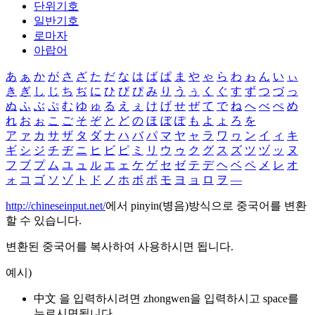
단위기호
일반기호
로마자
아랍어
あ
ぁ
か
が
さ
ざ
た
だ
な
は
ば
ぱ
ま
や
ゃ
ら
わ
ゎ
ん
い
ぃ
き
ぎ
し
じ
ち
ぢ
に
ひ
び
ぴ
み
り
う
ぅ
く
ぐ
す
ず
つ
づ
っ
ぬ
ふ
ぶ
ぷ
む
ゆ
ゅ
る
え
ぇ
け
げ
せ
ぜ
て
で
ね
へ
べ
ぺ
め
れ
お
ぉ
こ
ご
そ
ぞ
と
ど
の
ほ
ぼ
ぽ
も
よ
ょ
ろ
を
ア
ァ
カ
サ
ザ
タ
ダ
ナ
ハ
バ
パ
マ
ヤ
ャ
ラ
ワ
ヮ
ン
イ
ィ
キ
ギ
シ
ジ
チ
ヂ
ニ
ヒ
ビ
ピ
ミ
リ
ウ
ゥ
ク
グ
ス
ズ
ツ
ヅ
ッ
ヌ
フ
ブ
プ
ム
ユ
ュ
ル
エ
ェ
ケ
ゲ
セ
ゼ
テ
デ
ヘ
ベ
ペ
メ
レ
オ
ォ
コ
ゴ
ソ
ゾ
ト
ド
ノ
ホ
ボ
ポ
モ
ヨ
ョ
ロ
ヲ
―
http://chineseinput.net/
에서 pinyin(병음)방식으로 중국어를 변환
할 수 있습니다.
변환된 중국어를 복사하여 사용하시면 됩니다.
예시)
中文 을 입력하시려면
zhongwen
을 입력하시고 space를
누르시면됩니다.