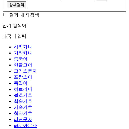
상세검색
결과 내 재검색
인기 검색어
다국어 입력
히라가나
가타카나
중국어
한글고어
그리스문자
프랑스어
독일어
히브리어
괄호기호
학술기호
기술기호
첨자기호
라틴문자
러시아문자