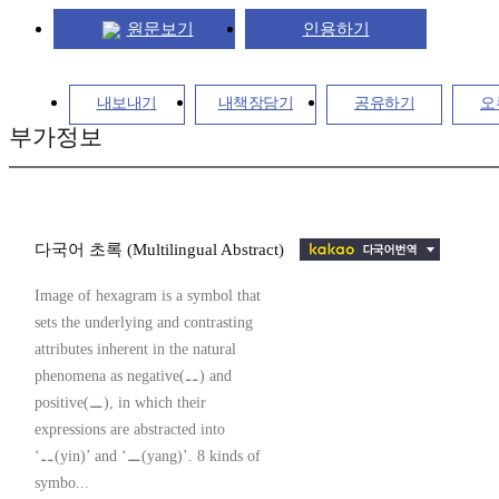
원문보기
인용하기
내보내기
내책장담기
공유하기
오
부가정보
다국어 초록 (Multilingual Abstract)
Image of hexagram is a symbol that
sets the underlying and contrasting
attributes inherent in the natural
phenomena as negative(⚋) and
positive(⚊), in which their
expressions are abstracted into
‘⚋(yin)’ and ‘⚊(yang)’. 8 kinds of
symbo...