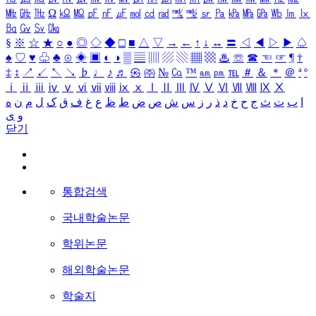
㎒
㎓
㎔
Ω
㏀
㏁
㎊
㎋
㎌
㏖
㏅
㎭
㎮
㎯
㏛
㎩
㎪
㎫
㎬
㏝
㏐
㏓
㏃
㏉
㏜
㏆
§
※
☆
★
○
●
◎
◇
◆
□
■
△
▽
→
←
↑
↓
↔
〓
◁
◀
▷
▶
♤
♠
♡
♥
♧
♣
⊙
◈
▣
◐
◑
▒
▤
▥
▨
▧
▦
▩
♨
☏
☎
☜
☞
¶
†
‡
↕
↗
↙
↖
↘
♭
♩
♪
♬
㉿
㈜
№
㏇
™
㏂
㏘
℡
＃
＆
＊
＠
ª
º
ⅰ
ⅱ
ⅲ
ⅳ
ⅴ
ⅵ
ⅶ
ⅷ
ⅸ
ⅹ
Ⅰ
Ⅱ
Ⅲ
Ⅳ
Ⅴ
Ⅵ
Ⅶ
Ⅷ
Ⅸ
Ⅹ
ا
ب
ت
ث
ج
ح
خ
د
ذ
ر
ز
س
ش
ص
ض
ط
ظ
ع
غ
ف
ق
ک
ل
م
ن
ه
و
ی
닫기
통합검색
국내학술논문
학위논문
해외학술논문
학술지