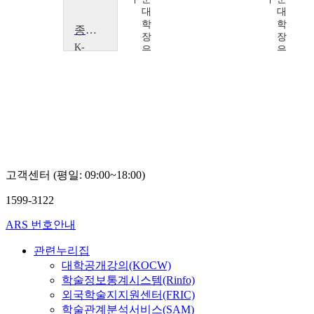
대
대
대
학
학
학
종교 상징의 이해
장
장
장
K-
은
은
은
MOOC
석
석
석
서
울
대
학
교
유
요
한
고객센터 (평일: 09:00~18:00)
1599-3122
ARS 번호안내
관련누리집
대학공개강의(KOCW)
학술정보통계시스템(Rinfo)
외국학술지지원센터(FRIC)
학술관계분석서비스(SAM)