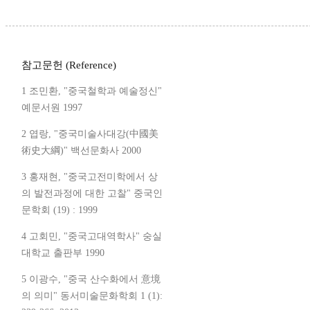
참고문헌 (Reference)
1 조민환, "중국철학과 예술정신"
예문서원 1997
2 엽랑, "중국미술사대강(中國美
術史大綱)" 백선문화사 2000
3 홍재현, "중국고전미학에서 상
의 발전과정에 대한 고찰" 중국인
문학회 (19) : 1999
4 고회민, "중국고대역학사" 숭실
대학교 출판부 1990
5 이광수, "중국 산수화에서 意境
의 의미" 동서미술문화학회 1 (1):