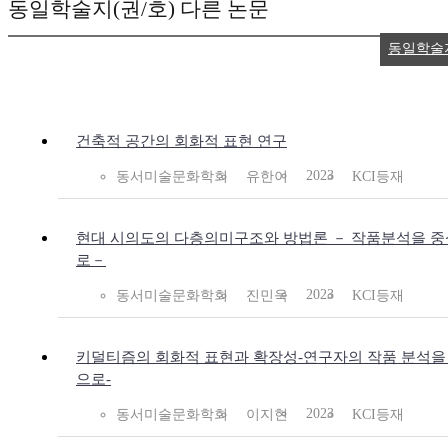
동일학술지(권/호) 다른 논문
동일학술
건축적 공간의 회화적 표현 연구
2023
동서미술문화학회
유한이
KCI등재
현대 시의도의 다층의미구조와 방법론 －
작품분석을 중
로－
2023
동서미술문화학회
진민욱
KCI등재
키덜티즘의 회화적 표현과 확장성-연구자의 작품 분석을
으로-
2023
동서미술문화학회
이지현
KCI등재