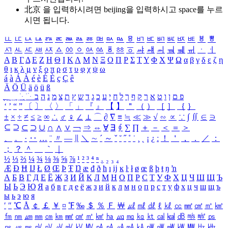
北京 을 입력하시려면
beijing
을 입력하시고 space를 누르
시면 됩니다.
ㅥ
ㅦ
ㅧ
ㅨ
ㅩ
ㅪ
ㅫ
ㅬ
ㅭ
ㅮ
ㅯ
ㅰ
ㅱ
ㅲ
ㅳ
ㅴ
ㅵ
ㅶ
ㅷ
ㅸ
ㅹ
ㅺ
ㅻ
ㅼ
ㅽ
ㅾ
ㅿ
ㆀ
ㆁ
ㆂ
ㆃ
ㆄ
ㆅ
ㆆ
ㆇ
ㆈ
ㆉ
ㆊ
ㆋ
ㆌ
ㆍ
ㆎ
Α
Β
Γ
Δ
Ε
Ζ
Η
Θ
Ι
Κ
Λ
Μ
Ν
Ξ
Ο
Π
Ρ
Σ
Τ
Υ
Φ
Χ
Ψ
Ω
α
β
γ
δ
ε
ζ
η
θ
ι
κ
λ
μ
ν
ξ
ο
π
ρ
σ
τ
υ
φ
χ
ψ
ω
á
à
Á
À
é
è
É
È
ç
Ç
ê
Ä
Ö
Ü
ä
ö
ü
ß
ְ
ֳ
ֲ
ֱ
ָ
ַ
ֵ
ֶ
ִ
ֹ
ּ
ֻ
ׂ
ׁ
ּ
ב
ה
נ
מ
צ
ת
ץ
ש
ד
ג
כ
ע
י
ח
ל
ך
ף
ק
ר
א
ט
ו
ן
ם
פ
‘
’
“
”
〔
〕
〈
〉
「
」
『
』
【
】
＂
（
）
［
］
｛
｝
±
×
÷
≠
≤
≥
∞
∴
♂
♀
∠
⊥
⌒
∂
∇
≡
≒
≪
≫
√
∽
∝
∵
∫
∬
∈
∋
⊆
⊇
⊂
⊃
∪
∩
∧
∨
￢
⇒
⇔
∀
∃
∮
∑
∏
＋
－
＜
＝
＞
、
。
·
‥
…
¨
〃
―
∥
＼
∼
´
～
ˇ
˘
˝
˚
˙
¸
˛
¡
¿
ː
！
＇
，
．
／
：
；
？
＾
＿
｀
｜
½
⅓
⅔
¼
¾
⅛
⅜
⅝
⅞
¹
²
³
⁴
ⁿ
₁
₂
₃
₄
Æ
Ð
Ħ
Ĳ
Ł
Ø
Œ
Þ
Ŧ
Ŋ
æ
đ
ð
ħ
ı
ĳ
ĸ
ŀ
ł
ø
œ
ß
þ
ŧ
ŋ
ŉ
А
Б
В
Г
Д
Е
Ё
Ж
З
И
Й
К
Л
М
Н
О
П
Р
С
Т
У
Ф
Х
Ц
Ч
Ш
Щ
Ъ
Ы
Ь
Э
Ю
Я
а
б
в
г
д
е
ё
ж
з
и
й
к
л
м
н
о
п
р
с
т
у
ф
х
ц
ч
ш
щ
ъ
ы
ь
э
ю
я
′
″
℃
Å
￠
￡
￥
¤
℉
‰
＄
％
Ｆ
￦
㎕
㎖
㎗
ℓ
㎘
㏄
㎣
㎤
㎥
㎦
㎙
㎚
㎛
㎜
㎝
㎞
㎟
㎠
㎡
㎢
㏊
㎍
㎎
㎏
㏏
㎈
㎉
㏈
㎧
㎨
㎰
㎱
㎲
㎳
㎴
㎵
㎶
㎷
㎸
㎹
㎀
㎁
㎂
㎃
㎄
㎺
㎻
㎽
㎾
㎿
㎐
㎑