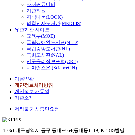
사서커뮤니티
기관회원
지식나눔(LOOK)
의학전자도서관(MEDLIS)
유관기관 사이트
교육부(MOE)
국립장애인도서관(NLD)
국립중앙도서관(NL)
국회도서관(NAL)
연구윤리정보포털(CRE)
사이언스온 (ScienceON)
이용약관
개인정보처리방침
개인정보 재동의
기관소개
저작물 게시중단요청
41061 대구광역시 동구 동내로 64(동내동1119) KERIS빌딩