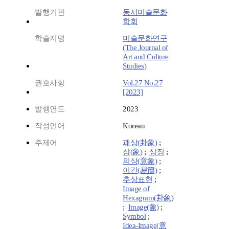
발행기관
동서미술문화
학회
학술지명
미술문화연구
(The Journal of
Art and Culture
Studies)
권호사항
Vol.27 No.27
[2023]
발행연도
2023
작성언어
Korean
주제어
괘상(卦象)
;
상(象)
;
상징
;
의상(意象)
;
이간(易簡)
;
추상표현
;
Image of
Hexagram(卦象)
;
Image(象)
;
Symbol
;
Idea-Image(意