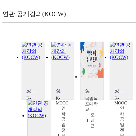
연관 공개강의(KOCW)
상징디자인의 이해[Understanding of Symbolic Design]
상징디자인의 이해[Understanding of Symbolic Design]
상징의 비밀 수, 색, 도형
상징디자인의 이해
K-
K-
K-
국립목
MOOC
MOOC
MOOC
포대학
인
인
인
교
하
하
하
오
공
공
공
장
업
업
업
근
전
전
전
문
문
문