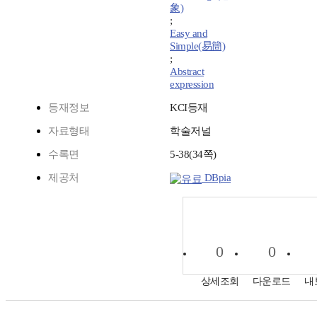
象)
;
Easy and
Simple(易簡)
;
Abstract
expression
등재정보
KCI등재
자료형태
학술저널
수록면
5-38(34쪽)
제공처
DBpia
0
0
상세조회
다운로드
내