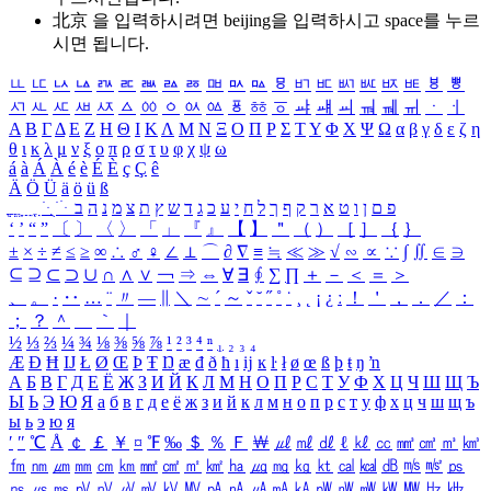
北京 을 입력하시려면
beijing
을 입력하시고 space를 누르
시면 됩니다.
ㅥ
ㅦ
ㅧ
ㅨ
ㅩ
ㅪ
ㅫ
ㅬ
ㅭ
ㅮ
ㅯ
ㅰ
ㅱ
ㅲ
ㅳ
ㅴ
ㅵ
ㅶ
ㅷ
ㅸ
ㅹ
ㅺ
ㅻ
ㅼ
ㅽ
ㅾ
ㅿ
ㆀ
ㆁ
ㆂ
ㆃ
ㆄ
ㆅ
ㆆ
ㆇ
ㆈ
ㆉ
ㆊ
ㆋ
ㆌ
ㆍ
ㆎ
Α
Β
Γ
Δ
Ε
Ζ
Η
Θ
Ι
Κ
Λ
Μ
Ν
Ξ
Ο
Π
Ρ
Σ
Τ
Υ
Φ
Χ
Ψ
Ω
α
β
γ
δ
ε
ζ
η
θ
ι
κ
λ
μ
ν
ξ
ο
π
ρ
σ
τ
υ
φ
χ
ψ
ω
á
à
Á
À
é
è
É
È
ç
Ç
ê
Ä
Ö
Ü
ä
ö
ü
ß
ְ
ֳ
ֲ
ֱ
ָ
ַ
ֵ
ֶ
ִ
ֹ
ּ
ֻ
ׂ
ׁ
ּ
ב
ה
נ
מ
צ
ת
ץ
ש
ד
ג
כ
ע
י
ח
ל
ך
ף
ק
ר
א
ט
ו
ן
ם
פ
‘
’
“
”
〔
〕
〈
〉
「
」
『
』
【
】
＂
（
）
［
］
｛
｝
±
×
÷
≠
≤
≥
∞
∴
♂
♀
∠
⊥
⌒
∂
∇
≡
≒
≪
≫
√
∽
∝
∵
∫
∬
∈
∋
⊆
⊇
⊂
⊃
∪
∩
∧
∨
￢
⇒
⇔
∀
∃
∮
∑
∏
＋
－
＜
＝
＞
、
。
·
‥
…
¨
〃
―
∥
＼
∼
´
～
ˇ
˘
˝
˚
˙
¸
˛
¡
¿
ː
！
＇
，
．
／
：
；
？
＾
＿
｀
｜
½
⅓
⅔
¼
¾
⅛
⅜
⅝
⅞
¹
²
³
⁴
ⁿ
₁
₂
₃
₄
Æ
Ð
Ħ
Ĳ
Ł
Ø
Œ
Þ
Ŧ
Ŋ
æ
đ
ð
ħ
ı
ĳ
ĸ
ŀ
ł
ø
œ
ß
þ
ŧ
ŋ
ŉ
А
Б
В
Г
Д
Е
Ё
Ж
З
И
Й
К
Л
М
Н
О
П
Р
С
Т
У
Ф
Х
Ц
Ч
Ш
Щ
Ъ
Ы
Ь
Э
Ю
Я
а
б
в
г
д
е
ё
ж
з
и
й
к
л
м
н
о
п
р
с
т
у
ф
х
ц
ч
ш
щ
ъ
ы
ь
э
ю
я
′
″
℃
Å
￠
￡
￥
¤
℉
‰
＄
％
Ｆ
￦
㎕
㎖
㎗
ℓ
㎘
㏄
㎣
㎤
㎥
㎦
㎙
㎚
㎛
㎜
㎝
㎞
㎟
㎠
㎡
㎢
㏊
㎍
㎎
㎏
㏏
㎈
㎉
㏈
㎧
㎨
㎰
㎱
㎲
㎳
㎴
㎵
㎶
㎷
㎸
㎹
㎀
㎁
㎂
㎃
㎄
㎺
㎻
㎽
㎾
㎿
㎐
㎑