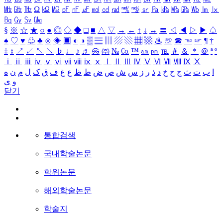
㎒
㎓
㎔
Ω
㏀
㏁
㎊
㎋
㎌
㏖
㏅
㎭
㎮
㎯
㏛
㎩
㎪
㎫
㎬
㏝
㏐
㏓
㏃
㏉
㏜
㏆
§
※
☆
★
○
●
◎
◇
◆
□
■
△
▽
→
←
↑
↓
↔
〓
◁
◀
▷
▶
♤
♠
♡
♥
♧
♣
⊙
◈
▣
◐
◑
▒
▤
▥
▨
▧
▦
▩
♨
☏
☎
☜
☞
¶
†
‡
↕
↗
↙
↖
↘
♭
♩
♪
♬
㉿
㈜
№
㏇
™
㏂
㏘
℡
＃
＆
＊
＠
ª
º
ⅰ
ⅱ
ⅲ
ⅳ
ⅴ
ⅵ
ⅶ
ⅷ
ⅸ
ⅹ
Ⅰ
Ⅱ
Ⅲ
Ⅳ
Ⅴ
Ⅵ
Ⅶ
Ⅷ
Ⅸ
Ⅹ
ا
ب
ت
ث
ج
ح
خ
د
ذ
ر
ز
س
ش
ص
ض
ط
ظ
ع
غ
ف
ق
ک
ل
م
ن
ه
و
ی
닫기
통합검색
국내학술논문
학위논문
해외학술논문
학술지