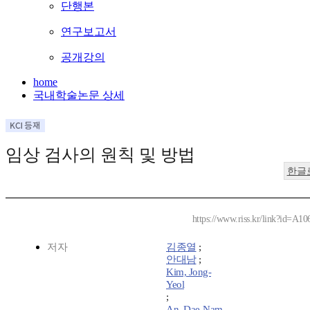
단행본
연구보고서
공개강의
home
국내학술논문 상세
임상 검사의 원칙 및 방법
한글
https://www.riss.kr/link?id=A1
저자
김종열
;
안대남
;
Kim, Jong-
Yeol
;
An, Dae-Nam