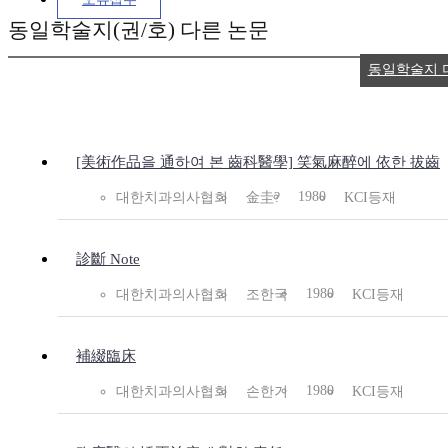
동일학술지(권/호) 다른 논문
동일학술지 
[美術作品을 通하여 본 齒科醫學] 笑氣麻醉에 依한 拔齒
1980
대한치과의사협회
金圭?
KCI등재
診斷 Note
1980
대한치과의사협회
조한국
KCI등재
補綴臨床
1980
대한치과의사협회
손한기
KCI등재