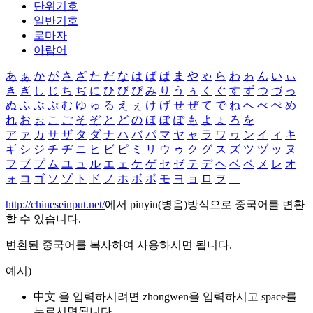
단위기호
일반기호
로마자
아랍어
あ
ぁ
か
が
さ
ざ
た
だ
な
は
ば
ぱ
ま
や
ゃ
ら
わ
ゎ
ん
い
ぃ
き
ぎ
し
じ
ち
ぢ
に
ひ
び
ぴ
み
り
う
ぅ
く
ぐ
す
ず
つ
づ
っ
ぬ
ふ
ぶ
ぷ
む
ゆ
ゅ
る
え
ぇ
け
げ
せ
ぜ
て
で
ね
へ
べ
ぺ
め
れ
お
ぉ
こ
ご
そ
ぞ
と
ど
の
ほ
ぼ
ぽ
も
よ
ょ
ろ
を
ア
ァ
カ
サ
ザ
タ
ダ
ナ
ハ
バ
パ
マ
ヤ
ャ
ラ
ワ
ヮ
ン
イ
ィ
キ
ギ
シ
ジ
チ
ヂ
ニ
ヒ
ビ
ピ
ミ
リ
ウ
ゥ
ク
グ
ス
ズ
ツ
ヅ
ッ
ヌ
フ
ブ
プ
ム
ユ
ュ
ル
エ
ェ
ケ
ゲ
セ
ゼ
テ
デ
ヘ
ベ
ペ
メ
レ
オ
ォ
コ
ゴ
ソ
ゾ
ト
ド
ノ
ホ
ボ
ポ
モ
ヨ
ョ
ロ
ヲ
―
http://chineseinput.net/
에서 pinyin(병음)방식으로 중국어를 변환
할 수 있습니다.
변환된 중국어를 복사하여 사용하시면 됩니다.
예시)
中文 을 입력하시려면
zhongwen
을 입력하시고 space를
누르시면됩니다.