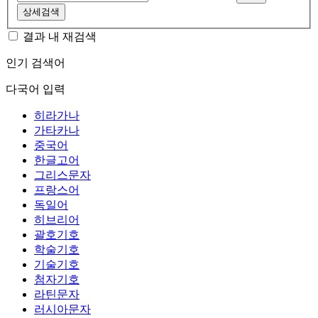
상세검색
결과 내 재검색
인기 검색어
다국어 입력
히라가나
가타카나
중국어
한글고어
그리스문자
프랑스어
독일어
히브리어
괄호기호
학술기호
기술기호
첨자기호
라틴문자
러시아문자