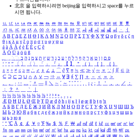
北京 을 입력하시려면
beijing
을 입력하시고 space를 누르
시면 됩니다.
ㅥ
ㅦ
ㅧ
ㅨ
ㅩ
ㅪ
ㅫ
ㅬ
ㅭ
ㅮ
ㅯ
ㅰ
ㅱ
ㅲ
ㅳ
ㅴ
ㅵ
ㅶ
ㅷ
ㅸ
ㅹ
ㅺ
ㅻ
ㅼ
ㅽ
ㅾ
ㅿ
ㆀ
ㆁ
ㆂ
ㆃ
ㆄ
ㆅ
ㆆ
ㆇ
ㆈ
ㆉ
ㆊ
ㆋ
ㆌ
ㆍ
ㆎ
Α
Β
Γ
Δ
Ε
Ζ
Η
Θ
Ι
Κ
Λ
Μ
Ν
Ξ
Ο
Π
Ρ
Σ
Τ
Υ
Φ
Χ
Ψ
Ω
α
β
γ
δ
ε
ζ
η
θ
ι
κ
λ
μ
ν
ξ
ο
π
ρ
σ
τ
υ
φ
χ
ψ
ω
á
à
Á
À
é
è
É
È
ç
Ç
ê
Ä
Ö
Ü
ä
ö
ü
ß
ְ
ֳ
ֲ
ֱ
ָ
ַ
ֵ
ֶ
ִ
ֹ
ּ
ֻ
ׂ
ׁ
ּ
ב
ה
נ
מ
צ
ת
ץ
ש
ד
ג
כ
ע
י
ח
ל
ך
ף
ק
ר
א
ט
ו
ן
ם
פ
‘
’
“
”
〔
〕
〈
〉
「
」
『
』
【
】
＂
（
）
［
］
｛
｝
±
×
÷
≠
≤
≥
∞
∴
♂
♀
∠
⊥
⌒
∂
∇
≡
≒
≪
≫
√
∽
∝
∵
∫
∬
∈
∋
⊆
⊇
⊂
⊃
∪
∩
∧
∨
￢
⇒
⇔
∀
∃
∮
∑
∏
＋
－
＜
＝
＞
、
。
·
‥
…
¨
〃
―
∥
＼
∼
´
～
ˇ
˘
˝
˚
˙
¸
˛
¡
¿
ː
！
＇
，
．
／
：
；
？
＾
＿
｀
｜
½
⅓
⅔
¼
¾
⅛
⅜
⅝
⅞
¹
²
³
⁴
ⁿ
₁
₂
₃
₄
Æ
Ð
Ħ
Ĳ
Ł
Ø
Œ
Þ
Ŧ
Ŋ
æ
đ
ð
ħ
ı
ĳ
ĸ
ŀ
ł
ø
œ
ß
þ
ŧ
ŋ
ŉ
А
Б
В
Г
Д
Е
Ё
Ж
З
И
Й
К
Л
М
Н
О
П
Р
С
Т
У
Ф
Х
Ц
Ч
Ш
Щ
Ъ
Ы
Ь
Э
Ю
Я
а
б
в
г
д
е
ё
ж
з
и
й
к
л
м
н
о
п
р
с
т
у
ф
х
ц
ч
ш
щ
ъ
ы
ь
э
ю
я
′
″
℃
Å
￠
￡
￥
¤
℉
‰
＄
％
Ｆ
￦
㎕
㎖
㎗
ℓ
㎘
㏄
㎣
㎤
㎥
㎦
㎙
㎚
㎛
㎜
㎝
㎞
㎟
㎠
㎡
㎢
㏊
㎍
㎎
㎏
㏏
㎈
㎉
㏈
㎧
㎨
㎰
㎱
㎲
㎳
㎴
㎵
㎶
㎷
㎸
㎹
㎀
㎁
㎂
㎃
㎄
㎺
㎻
㎽
㎾
㎿
㎐
㎑