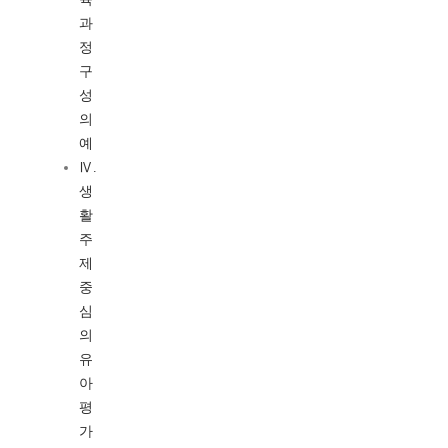
과
정
구
성
의
예
Ⅳ.
생
활
주
제
중
심
의
유
아
평
가