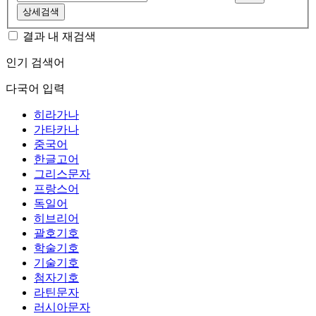
상세검색
결과 내 재검색
인기 검색어
다국어 입력
히라가나
가타카나
중국어
한글고어
그리스문자
프랑스어
독일어
히브리어
괄호기호
학술기호
기술기호
첨자기호
라틴문자
러시아문자