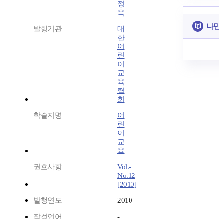
정
욱
나만
발행기관
대
한
어
린
이
교
육
협
회
학술지명
어
린
이
교
육
권호사항
Vol.-
No.12
[2010]
발행연도
2010
작성언어
-