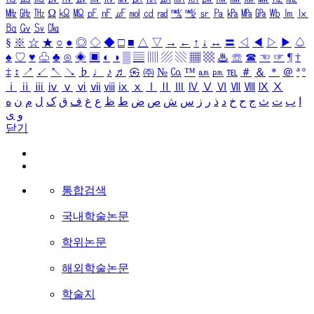
㎒
㎓
㎔
Ω
㏀
㏁
㎊
㎋
㎌
㏖
㏅
㎭
㎮
㎯
㏛
㎩
㎪
㎫
㎬
㏝
㏐
㏓
㏃
㏉
㏜
㏆
§
※
☆
★
○
●
◎
◇
◆
□
■
△
▽
→
←
↑
↓
↔
〓
◁
◀
▷
▶
♤
♠
♡
♥
♧
♣
⊙
◈
▣
◐
◑
▒
▤
▥
▨
▧
▦
▩
♨
☏
☎
☜
☞
¶
†
‡
↕
↗
↙
↖
↘
♭
♩
♪
♬
㉿
㈜
№
㏇
™
㏂
㏘
℡
＃
＆
＊
＠
ª
º
ⅰ
ⅱ
ⅲ
ⅳ
ⅴ
ⅵ
ⅶ
ⅷ
ⅸ
ⅹ
Ⅰ
Ⅱ
Ⅲ
Ⅳ
Ⅴ
Ⅵ
Ⅶ
Ⅷ
Ⅸ
Ⅹ
ا
ب
ت
ث
ج
ح
خ
د
ذ
ر
ز
س
ش
ص
ض
ط
ظ
ع
غ
ف
ق
ک
ل
م
ن
ه
و
ی
닫기
통합검색
국내학술논문
학위논문
해외학술논문
학술지