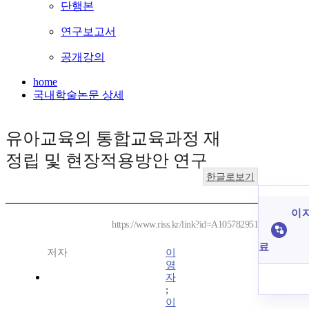
단행본
연구보고서
공개강의
home
국내학술논문 상세
유아교육의 통합교육과정 재
정립 및 현장적용방안 연구
한글로보기
이 
https://www.riss.kr/link?id=A105782951
료
저자
이
영
자
;
이