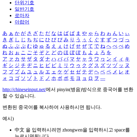
단위기호
일반기호
로마자
아랍어
あ
ぁ
か
が
さ
ざ
た
だ
な
は
ば
ぱ
ま
や
ゃ
ら
わ
ゎ
ん
い
ぃ
き
ぎ
し
じ
ち
ぢ
に
ひ
び
ぴ
み
り
う
ぅ
く
ぐ
す
ず
つ
づ
っ
ぬ
ふ
ぶ
ぷ
む
ゆ
ゅ
る
え
ぇ
け
げ
せ
ぜ
て
で
ね
へ
べ
ぺ
め
れ
お
ぉ
こ
ご
そ
ぞ
と
ど
の
ほ
ぼ
ぽ
も
よ
ょ
ろ
を
ア
ァ
カ
サ
ザ
タ
ダ
ナ
ハ
バ
パ
マ
ヤ
ャ
ラ
ワ
ヮ
ン
イ
ィ
キ
ギ
シ
ジ
チ
ヂ
ニ
ヒ
ビ
ピ
ミ
リ
ウ
ゥ
ク
グ
ス
ズ
ツ
ヅ
ッ
ヌ
フ
ブ
プ
ム
ユ
ュ
ル
エ
ェ
ケ
ゲ
セ
ゼ
テ
デ
ヘ
ベ
ペ
メ
レ
オ
ォ
コ
ゴ
ソ
ゾ
ト
ド
ノ
ホ
ボ
ポ
モ
ヨ
ョ
ロ
ヲ
―
http://chineseinput.net/
에서 pinyin(병음)방식으로 중국어를 변환
할 수 있습니다.
변환된 중국어를 복사하여 사용하시면 됩니다.
예시)
中文 을 입력하시려면
zhongwen
을 입력하시고 space를
누르시면됩니다.