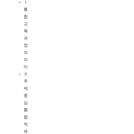
Ⅰ.
통
합
교
육
과
정
의
의
미
Ⅱ.
주
제
중
심
통
합
적
유