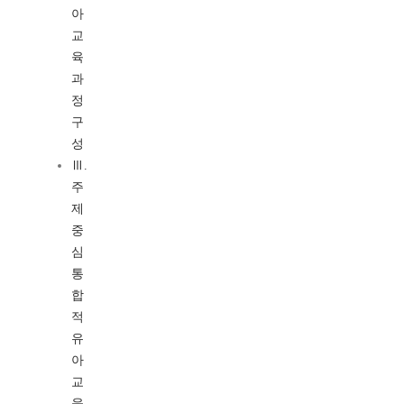
아
교
육
과
정
구
성
Ⅲ.
주
제
중
심
통
합
적
유
아
교
육