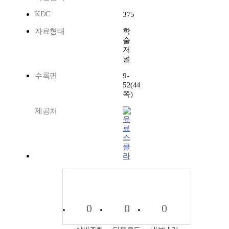
KDC
375
자료형태
학
술
저
널
수록면
9-
52(44
쪽)
제공처
스
콜
라
0
0
0