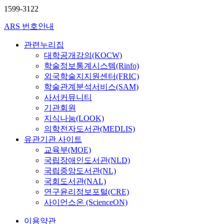
1599-3122
ARS 번호안내
관련누리집
대학공개강의(KOCW)
학술정보통계시스템(Rinfo)
외국학술지지원센터(FRIC)
학술관계분석서비스(SAM)
사서커뮤니티
기관회원
지식나눔(LOOK)
의학전자도서관(MEDLIS)
유관기관 사이트
교육부(MOE)
국립장애인도서관(NLD)
국립중앙도서관(NL)
국회도서관(NAL)
연구윤리정보포털(CRE)
사이언스온 (ScienceON)
이용약관