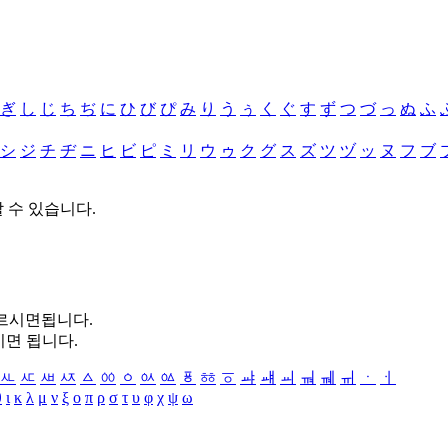
ぎ
し
じ
ち
ぢ
に
ひ
び
ぴ
み
り
う
ぅ
く
ぐ
す
ず
つ
づ
っ
ぬ
ふ
シ
ジ
チ
ヂ
ニ
ヒ
ビ
ピ
ミ
リ
ウ
ゥ
ク
グ
ス
ズ
ツ
ヅ
ッ
ヌ
フ
ブ
할 수 있습니다.
누르시면됩니다.
시면 됩니다.
ㅻ
ㅼ
ㅽ
ㅾ
ㅿ
ㆀ
ㆁ
ㆂ
ㆃ
ㆄ
ㆅ
ㆆ
ㆇ
ㆈ
ㆉ
ㆊ
ㆋ
ㆌ
ㆍ
ㆎ
θ
ι
κ
λ
μ
ν
ξ
ο
π
ρ
σ
τ
υ
φ
χ
ψ
ω