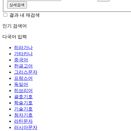
상세검색
결과 내 재검색
인기 검색어
다국어 입력
히라가나
가타카나
중국어
한글고어
그리스문자
프랑스어
독일어
히브리어
괄호기호
학술기호
기술기호
첨자기호
라틴문자
러시아문자