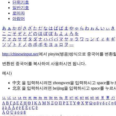
단위기호
일반기호
로마자
아랍어
あ
ぁ
か
が
さ
ざ
た
だ
な
は
ば
ぱ
ま
や
ゃ
ら
わ
ゎ
ん
い
ぃ
き
こ
ご
そ
ぞ
と
ど
の
ほ
ぼ
ぽ
も
よ
ょ
ろ
を
ア
ァ
カ
サ
ザ
タ
ダ
ナ
ハ
バ
パ
マ
ヤ
ャ
ラ
ワ
ヮ
ン
イ
ィ
キ
ギ
ソ
ゾ
ト
ド
ノ
ホ
ボ
ポ
モ
ヨ
ョ
ロ
ヲ
―
http://chineseinput.net/
에서 pinyin(병음)방식으로 중국어를 변환
변환된 중국어를 복사하여 사용하시면 됩니다.
예시)
中文 을 입력하시려면
zhongwen
을 입력하시고 space를
北京 을 입력하시려면
beijing
을 입력하시고 space를 누르
ㅥ
ㅦ
ㅧ
ㅨ
ㅩ
ㅪ
ㅫ
ㅬ
ㅭ
ㅮ
ㅯ
ㅰ
ㅱ
ㅲ
ㅳ
ㅴ
ㅵ
ㅶ
ㅷ
ㅸ
ㅹ
ㅺ
Α
Β
Γ
Δ
Ε
Ζ
Η
Θ
Ι
Κ
Λ
Μ
Ν
Ξ
Ο
Π
Ρ
Σ
Τ
Υ
Φ
Χ
Ψ
Ω
α
β
γ
δ
ε
ζ
η
á
à
Á
À
é
è
É
È
ç
Ç
ê
Ä
Ö
Ü
ä
ö
ü
ß