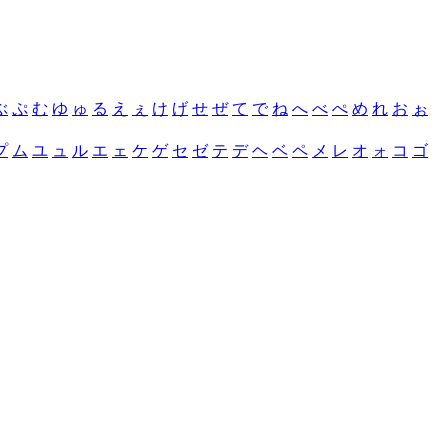
ぶ
ぷ
む
ゆ
ゅ
る
え
ぇ
け
げ
せ
ぜ
て
で
ね
へ
べ
ぺ
め
れ
お
ぉ
プ
ム
ユ
ュ
ル
エ
ェ
ケ
ゲ
セ
ゼ
テ
デ
ヘ
ベ
ペ
メ
レ
オ
ォ
コ
ゴ