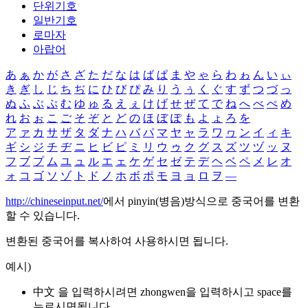
단위기호
일반기호
로마자
아랍어
あ
ぁ
か
が
さ
ざ
た
だ
な
は
ば
ぱ
ま
や
ゃ
ら
わ
ゎ
ん
い
ぃ
き
ぎ
し
じ
ち
ぢ
に
ひ
び
ぴ
み
り
う
ぅ
く
ぐ
す
ず
つ
づ
っ
ぬ
ふ
ぶ
ぷ
む
ゆ
ゅ
る
え
ぇ
け
げ
せ
ぜ
て
で
ね
へ
べ
ぺ
め
れ
お
ぉ
こ
ご
そ
ぞ
と
ど
の
ほ
ぼ
ぽ
も
よ
ょ
ろ
を
ア
ァ
カ
サ
ザ
タ
ダ
ナ
ハ
バ
パ
マ
ヤ
ャ
ラ
ワ
ヮ
ン
イ
ィ
キ
ギ
シ
ジ
チ
ヂ
ニ
ヒ
ビ
ピ
ミ
リ
ウ
ゥ
ク
グ
ス
ズ
ツ
ヅ
ッ
ヌ
フ
ブ
プ
ム
ユ
ュ
ル
エ
ェ
ケ
ゲ
セ
ゼ
テ
デ
ヘ
ベ
ペ
メ
レ
オ
ォ
コ
ゴ
ソ
ゾ
ト
ド
ノ
ホ
ボ
ポ
モ
ヨ
ョ
ロ
ヲ
―
http://chineseinput.net/
에서 pinyin(병음)방식으로 중국어를 변환
할 수 있습니다.
변환된 중국어를 복사하여 사용하시면 됩니다.
예시)
中文 을 입력하시려면
zhongwen
을 입력하시고 space를
누르시면됩니다.