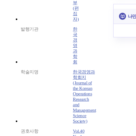
부
(편
집
나만
자)
발행기관
한
국
경
영
과
학
회
학술지명
한국경영과
학회지
(Journal of
the Korean
Operations
Research
and
Management
Science
Society)
권호사항
Vol.40