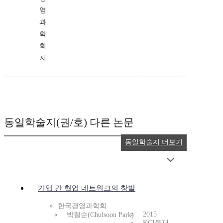
영
과
학
회
지
동일학술지(권/호) 다른 논문
동일학술지 더보기
기업 간 협업 네트워크의 창발
한국경영과학회
2015
박철순(Chulsoon Park)
KCI등재