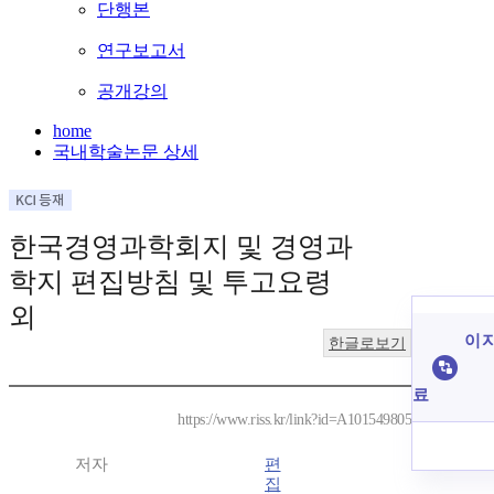
단행본
연구보고서
공개강의
home
국내학술논문 상세
한국경영과학회지 및 경영과
학지 편집방침 및 투고요령
외
이 
한글로보기
료
https://www.riss.kr/link?id=A101549805
저자
편
집