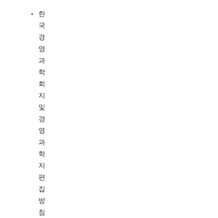
한
국
경
영
과
학
회
지
및
경
영
과
학
지
편
집
방
침