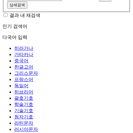
상세검색
결과 내 재검색
인기 검색어
다국어 입력
히라가나
가타카나
중국어
한글고어
그리스문자
프랑스어
독일어
히브리어
괄호기호
학술기호
기술기호
첨자기호
라틴문자
러시아문자