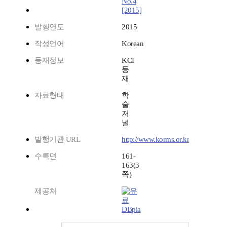
No.4
[2015]
발행연도
2015
작성언어
Korean
등재정보
KCI
등
재
자료형태
학
술
저
널
발행기관 URL
http://www.korms.or.kr
수록면
161-
163(3
쪽)
제공처
DBpia