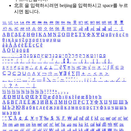
北京 을 입력하시려면
beijing
을 입력하시고 space를 누르
시면 됩니다.
ㅥ
ㅦ
ㅧ
ㅨ
ㅩ
ㅪ
ㅫ
ㅬ
ㅭ
ㅮ
ㅯ
ㅰ
ㅱ
ㅲ
ㅳ
ㅴ
ㅵ
ㅶ
ㅷ
ㅸ
ㅹ
ㅺ
ㅻ
ㅼ
ㅽ
ㅾ
ㅿ
ㆀ
ㆁ
ㆂ
ㆃ
ㆄ
ㆅ
ㆆ
ㆇ
ㆈ
ㆉ
ㆊ
ㆋ
ㆌ
ㆍ
ㆎ
Α
Β
Γ
Δ
Ε
Ζ
Η
Θ
Ι
Κ
Λ
Μ
Ν
Ξ
Ο
Π
Ρ
Σ
Τ
Υ
Φ
Χ
Ψ
Ω
α
β
γ
δ
ε
ζ
η
θ
ι
κ
λ
μ
ν
ξ
ο
π
ρ
σ
τ
υ
φ
χ
ψ
ω
á
à
Á
À
é
è
É
È
ç
Ç
ê
Ä
Ö
Ü
ä
ö
ü
ß
ְ
ֳ
ֲ
ֱ
ָ
ַ
ֵ
ֶ
ִ
ֹ
ּ
ֻ
ׂ
ׁ
ּ
ב
ה
נ
מ
צ
ת
ץ
ש
ד
ג
כ
ע
י
ח
ל
ך
ף
ק
ר
א
ט
ו
ן
ם
פ
‘
’
“
”
〔
〕
〈
〉
「
」
『
』
【
】
＂
（
）
［
］
｛
｝
±
×
÷
≠
≤
≥
∞
∴
♂
♀
∠
⊥
⌒
∂
∇
≡
≒
≪
≫
√
∽
∝
∵
∫
∬
∈
∋
⊆
⊇
⊂
⊃
∪
∩
∧
∨
￢
⇒
⇔
∀
∃
∮
∑
∏
＋
－
＜
＝
＞
、
。
·
‥
…
¨
〃
―
∥
＼
∼
´
～
ˇ
˘
˝
˚
˙
¸
˛
¡
¿
ː
！
＇
，
．
／
：
；
？
＾
＿
｀
｜
½
⅓
⅔
¼
¾
⅛
⅜
⅝
⅞
¹
²
³
⁴
ⁿ
₁
₂
₃
₄
Æ
Ð
Ħ
Ĳ
Ł
Ø
Œ
Þ
Ŧ
Ŋ
æ
đ
ð
ħ
ı
ĳ
ĸ
ŀ
ł
ø
œ
ß
þ
ŧ
ŋ
ŉ
А
Б
В
Г
Д
Е
Ё
Ж
З
И
Й
К
Л
М
Н
О
П
Р
С
Т
У
Ф
Х
Ц
Ч
Ш
Щ
Ъ
Ы
Ь
Э
Ю
Я
а
б
в
г
д
е
ё
ж
з
и
й
к
л
м
н
о
п
р
с
т
у
ф
х
ц
ч
ш
щ
ъ
ы
ь
э
ю
я
′
″
℃
Å
￠
￡
￥
¤
℉
‰
＄
％
Ｆ
￦
㎕
㎖
㎗
ℓ
㎘
㏄
㎣
㎤
㎥
㎦
㎙
㎚
㎛
㎜
㎝
㎞
㎟
㎠
㎡
㎢
㏊
㎍
㎎
㎏
㏏
㎈
㎉
㏈
㎧
㎨
㎰
㎱
㎲
㎳
㎴
㎵
㎶
㎷
㎸
㎹
㎀
㎁
㎂
㎃
㎄
㎺
㎻
㎽
㎾
㎿
㎐
㎑