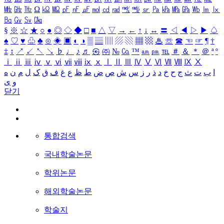
㎒
㎓
㎔
Ω
㏀
㏁
㎊
㎋
㎌
㏖
㏅
㎭
㎮
㎯
㏛
㎩
㎪
㎫
㎬
㏝
㏐
㏓
㏃
㏉
㏜
㏆
§
※
☆
★
○
●
◎
◇
◆
□
■
△
▽
→
←
↑
↓
↔
〓
◁
◀
▷
▶
♤
♠
♡
♥
♧
♣
⊙
◈
▣
◐
◑
▒
▤
▥
▨
▧
▦
▩
♨
☏
☎
☜
☞
¶
†
‡
↕
↗
↙
↖
↘
♭
♩
♪
♬
㉿
㈜
№
㏇
™
㏂
㏘
℡
＃
＆
＊
＠
ª
º
ⅰ
ⅱ
ⅲ
ⅳ
ⅴ
ⅵ
ⅶ
ⅷ
ⅸ
ⅹ
Ⅰ
Ⅱ
Ⅲ
Ⅳ
Ⅴ
Ⅵ
Ⅶ
Ⅷ
Ⅸ
Ⅹ
ا
ب
ت
ث
ج
ح
خ
د
ذ
ر
ز
س
ش
ص
ض
ط
ظ
ع
غ
ف
ق
ک
ل
م
ن
ه
و
ی
닫기
통합검색
국내학술논문
학위논문
해외학술논문
학술지