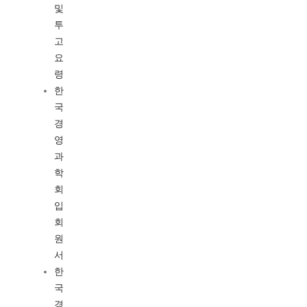
및
투
고
요
령
한
국
경
영
과
학
회
입
회
원
서
한
국
경