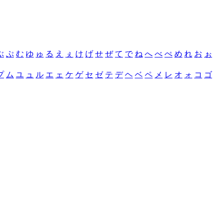
ぶ
ぷ
む
ゆ
ゅ
る
え
ぇ
け
げ
せ
ぜ
て
で
ね
へ
べ
ぺ
め
れ
お
ぉ
プ
ム
ユ
ュ
ル
エ
ェ
ケ
ゲ
セ
ゼ
テ
デ
ヘ
ベ
ペ
メ
レ
オ
ォ
コ
ゴ