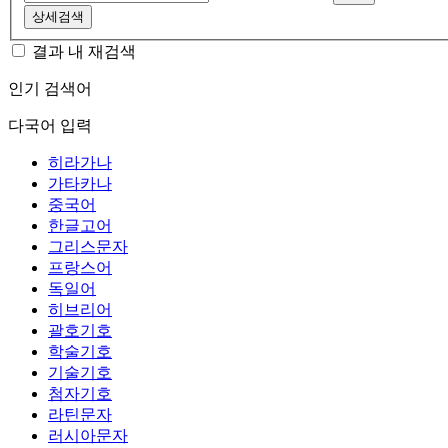
상세검색
결과 내 재검색
인기 검색어
다국어 입력
히라가나
가타카나
중국어
한글고어
그리스문자
프랑스어
독일어
히브리어
괄호기호
학술기호
기술기호
첨자기호
라틴문자
러시아문자