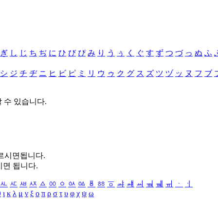
ぎ
し
じ
ち
ぢ
に
ひ
び
ぴ
み
り
う
ぅ
く
ぐ
す
ず
つ
づ
っ
ぬ
ふ
シ
ジ
チ
ヂ
ニ
ヒ
ビ
ピ
ミ
リ
ウ
ゥ
ク
グ
ス
ズ
ツ
ヅ
ッ
ヌ
フ
ブ
할 수 있습니다.
누르시면됩니다.
시면 됩니다.
ㅻ
ㅼ
ㅽ
ㅾ
ㅿ
ㆀ
ㆁ
ㆂ
ㆃ
ㆄ
ㆅ
ㆆ
ㆇ
ㆈ
ㆉ
ㆊ
ㆋ
ㆌ
ㆍ
ㆎ
θ
ι
κ
λ
μ
ν
ξ
ο
π
ρ
σ
τ
υ
φ
χ
ψ
ω