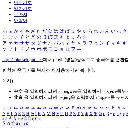
단위기호
일반기호
로마자
아랍어
あ
ぁ
か
が
さ
ざ
た
だ
な
は
ば
ぱ
ま
や
ゃ
ら
わ
ゎ
ん
い
ぃ
き
こ
ご
そ
ぞ
と
ど
の
ほ
ぼ
ぽ
も
よ
ょ
ろ
を
ア
ァ
カ
サ
ザ
タ
ダ
ナ
ハ
バ
パ
マ
ヤ
ャ
ラ
ワ
ヮ
ン
イ
ィ
キ
ギ
ソ
ゾ
ト
ド
ノ
ホ
ボ
ポ
モ
ヨ
ョ
ロ
ヲ
―
http://chineseinput.net/
에서 pinyin(병음)방식으로 중국어를 변환
변환된 중국어를 복사하여 사용하시면 됩니다.
예시)
中文 을 입력하시려면
zhongwen
을 입력하시고 space를
北京 을 입력하시려면
beijing
을 입력하시고 space를 누르
ㅥ
ㅦ
ㅧ
ㅨ
ㅩ
ㅪ
ㅫ
ㅬ
ㅭ
ㅮ
ㅯ
ㅰ
ㅱ
ㅲ
ㅳ
ㅴ
ㅵ
ㅶ
ㅷ
ㅸ
ㅹ
ㅺ
Α
Β
Γ
Δ
Ε
Ζ
Η
Θ
Ι
Κ
Λ
Μ
Ν
Ξ
Ο
Π
Ρ
Σ
Τ
Υ
Φ
Χ
Ψ
Ω
α
β
γ
δ
ε
ζ
η
á
à
Á
À
é
è
É
È
ç
Ç
ê
Ä
Ö
Ü
ä
ö
ü
ß