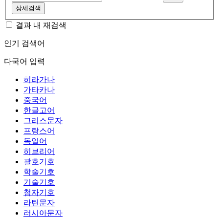
상세검색
결과 내 재검색
인기 검색어
다국어 입력
히라가나
가타카나
중국어
한글고어
그리스문자
프랑스어
독일어
히브리어
괄호기호
학술기호
기술기호
첨자기호
라틴문자
러시아문자