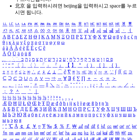
北京 을 입력하시려면
beijing
을 입력하시고 space를 누르
시면 됩니다.
ㅥ
ㅦ
ㅧ
ㅨ
ㅩ
ㅪ
ㅫ
ㅬ
ㅭ
ㅮ
ㅯ
ㅰ
ㅱ
ㅲ
ㅳ
ㅴ
ㅵ
ㅶ
ㅷ
ㅸ
ㅹ
ㅺ
ㅻ
ㅼ
ㅽ
ㅾ
ㅿ
ㆀ
ㆁ
ㆂ
ㆃ
ㆄ
ㆅ
ㆆ
ㆇ
ㆈ
ㆉ
ㆊ
ㆋ
ㆌ
ㆍ
ㆎ
Α
Β
Γ
Δ
Ε
Ζ
Η
Θ
Ι
Κ
Λ
Μ
Ν
Ξ
Ο
Π
Ρ
Σ
Τ
Υ
Φ
Χ
Ψ
Ω
α
β
γ
δ
ε
ζ
η
θ
ι
κ
λ
μ
ν
ξ
ο
π
ρ
σ
τ
υ
φ
χ
ψ
ω
á
à
Á
À
é
è
É
È
ç
Ç
ê
Ä
Ö
Ü
ä
ö
ü
ß
ְ
ֳ
ֲ
ֱ
ָ
ַ
ֵ
ֶ
ִ
ֹ
ּ
ֻ
ׂ
ׁ
ּ
ב
ה
נ
מ
צ
ת
ץ
ש
ד
ג
כ
ע
י
ח
ל
ך
ף
ק
ר
א
ט
ו
ן
ם
פ
‘
’
“
”
〔
〕
〈
〉
「
」
『
』
【
】
＂
（
）
［
］
｛
｝
±
×
÷
≠
≤
≥
∞
∴
♂
♀
∠
⊥
⌒
∂
∇
≡
≒
≪
≫
√
∽
∝
∵
∫
∬
∈
∋
⊆
⊇
⊂
⊃
∪
∩
∧
∨
￢
⇒
⇔
∀
∃
∮
∑
∏
＋
－
＜
＝
＞
、
。
·
‥
…
¨
〃
―
∥
＼
∼
´
～
ˇ
˘
˝
˚
˙
¸
˛
¡
¿
ː
！
＇
，
．
／
：
；
？
＾
＿
｀
｜
½
⅓
⅔
¼
¾
⅛
⅜
⅝
⅞
¹
²
³
⁴
ⁿ
₁
₂
₃
₄
Æ
Ð
Ħ
Ĳ
Ł
Ø
Œ
Þ
Ŧ
Ŋ
æ
đ
ð
ħ
ı
ĳ
ĸ
ŀ
ł
ø
œ
ß
þ
ŧ
ŋ
ŉ
А
Б
В
Г
Д
Е
Ё
Ж
З
И
Й
К
Л
М
Н
О
П
Р
С
Т
У
Ф
Х
Ц
Ч
Ш
Щ
Ъ
Ы
Ь
Э
Ю
Я
а
б
в
г
д
е
ё
ж
з
и
й
к
л
м
н
о
п
р
с
т
у
ф
х
ц
ч
ш
щ
ъ
ы
ь
э
ю
я
′
″
℃
Å
￠
￡
￥
¤
℉
‰
＄
％
Ｆ
￦
㎕
㎖
㎗
ℓ
㎘
㏄
㎣
㎤
㎥
㎦
㎙
㎚
㎛
㎜
㎝
㎞
㎟
㎠
㎡
㎢
㏊
㎍
㎎
㎏
㏏
㎈
㎉
㏈
㎧
㎨
㎰
㎱
㎲
㎳
㎴
㎵
㎶
㎷
㎸
㎹
㎀
㎁
㎂
㎃
㎄
㎺
㎻
㎽
㎾
㎿
㎐
㎑