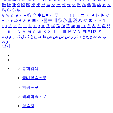
㎒
㎓
㎔
Ω
㏀
㏁
㎊
㎋
㎌
㏖
㏅
㎭
㎮
㎯
㏛
㎩
㎪
㎫
㎬
㏝
㏐
㏓
㏃
㏉
㏜
㏆
§
※
☆
★
○
●
◎
◇
◆
□
■
△
▽
→
←
↑
↓
↔
〓
◁
◀
▷
▶
♤
♠
♡
♥
♧
♣
⊙
◈
▣
◐
◑
▒
▤
▥
▨
▧
▦
▩
♨
☏
☎
☜
☞
¶
†
‡
↕
↗
↙
↖
↘
♭
♩
♪
♬
㉿
㈜
№
㏇
™
㏂
㏘
℡
＃
＆
＊
＠
ª
º
ⅰ
ⅱ
ⅲ
ⅳ
ⅴ
ⅵ
ⅶ
ⅷ
ⅸ
ⅹ
Ⅰ
Ⅱ
Ⅲ
Ⅳ
Ⅴ
Ⅵ
Ⅶ
Ⅷ
Ⅸ
Ⅹ
ا
ب
ت
ث
ج
ح
خ
د
ذ
ر
ز
س
ش
ص
ض
ط
ظ
ع
غ
ف
ق
ک
ل
م
ن
ه
و
ی
닫기
통합검색
국내학술논문
학위논문
해외학술논문
학술지