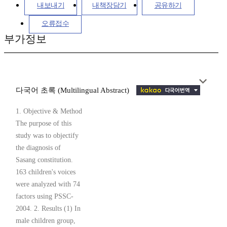
내보내기
내책장담기
공유하기
오류접수
부가정보
다국어 초록 (Multilingual Abstract)
1. Objective & Method
The purpose of this
study was to objectify
the diagnosis of
Sasang constitution.
163 children's voices
were analyzed with 74
factors using PSSC-
2004. 2. Results (1) In
male children group,