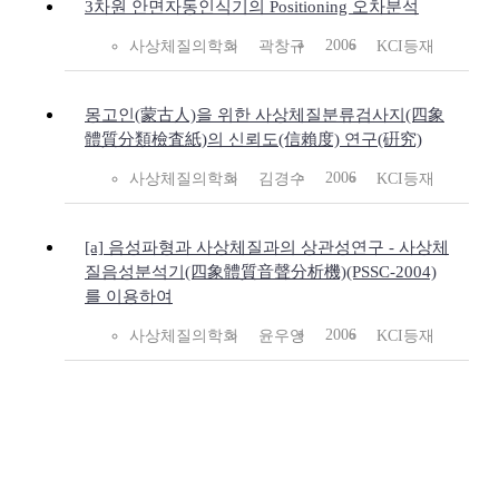
3차원 안면자동인식기의 Positioning 오차분석
2006
사상체질의학회
곽창규
KCI등재
몽고인(蒙古人)을 위한 사상체질분류검사지(四象
體質分類檢査紙)의 신뢰도(信賴度) 연구(硏究)
2006
사상체질의학회
김경수
KCI등재
[a] 음성파형과 사상체질과의 상관성연구 - 사상체
질음성분석기(四象體質音聲分析機)(PSSC-2004)
를 이용하여
2006
사상체질의학회
윤우영
KCI등재