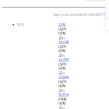
https://www.riss.kr/link?id=A101482377
저자
김혁
(상지
대학
교) ;
양상묵
(상지
대학
교) ;
심규헌
(상지
대학
교) ;
김달래
(상지
대학
교) ;
유준상
(대원
대학
교) ;