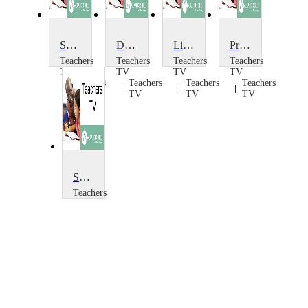
Sound: Hearing and the Ear: The Confusaphone
Describing Sounds
Listening to Sounds
Primary Science: Sound and Hearing
Teachers
Teachers
Teachers
Teachers
TV
TV
TV
TV
Teachers
Teachers
Teachers
Teachers
TV
TV
TV
TV
Sound : Waveforms: Four Octaves
Teachers
TV
Teachers
TV