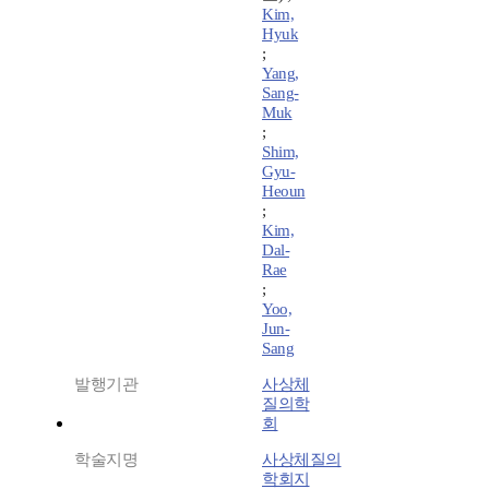
Kim,
Hyuk
;
Yang,
Sang-
Muk
;
Shim,
Gyu-
Heoun
;
Kim,
Dal-
Rae
;
Yoo,
Jun-
Sang
발행기관
사상체
질의학
회
학술지명
사상체질의
학회지