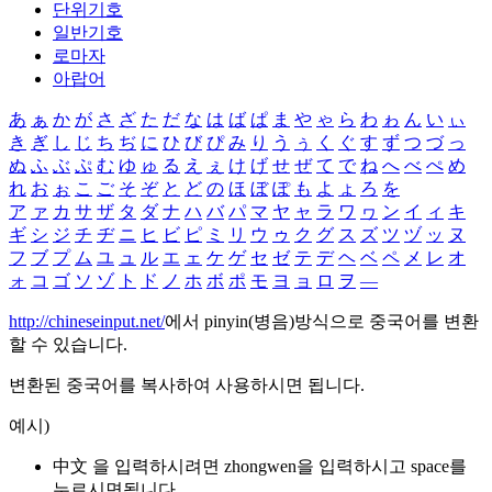
단위기호
일반기호
로마자
아랍어
あ
ぁ
か
が
さ
ざ
た
だ
な
は
ば
ぱ
ま
や
ゃ
ら
わ
ゎ
ん
い
ぃ
き
ぎ
し
じ
ち
ぢ
に
ひ
び
ぴ
み
り
う
ぅ
く
ぐ
す
ず
つ
づ
っ
ぬ
ふ
ぶ
ぷ
む
ゆ
ゅ
る
え
ぇ
け
げ
せ
ぜ
て
で
ね
へ
べ
ぺ
め
れ
お
ぉ
こ
ご
そ
ぞ
と
ど
の
ほ
ぼ
ぽ
も
よ
ょ
ろ
を
ア
ァ
カ
サ
ザ
タ
ダ
ナ
ハ
バ
パ
マ
ヤ
ャ
ラ
ワ
ヮ
ン
イ
ィ
キ
ギ
シ
ジ
チ
ヂ
ニ
ヒ
ビ
ピ
ミ
リ
ウ
ゥ
ク
グ
ス
ズ
ツ
ヅ
ッ
ヌ
フ
ブ
プ
ム
ユ
ュ
ル
エ
ェ
ケ
ゲ
セ
ゼ
テ
デ
ヘ
ベ
ペ
メ
レ
オ
ォ
コ
ゴ
ソ
ゾ
ト
ド
ノ
ホ
ボ
ポ
モ
ヨ
ョ
ロ
ヲ
―
http://chineseinput.net/
에서 pinyin(병음)방식으로 중국어를 변환
할 수 있습니다.
변환된 중국어를 복사하여 사용하시면 됩니다.
예시)
中文 을 입력하시려면
zhongwen
을 입력하시고 space를
누르시면됩니다.