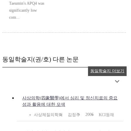
Taeumin's APQ4 was
significantly low
com...
동일학술지(권/호) 다른 논문
동일학술지 더보기
사상의학(四象醫學)에서 심리 및 정신치료의 중요
성과 활용에 대한 모색
2006
사상체질의학회
김정주
KCI등재