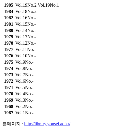
1985
Vol.19No.2
Vol.19No.1
1984
Vol.18No.2
1982
Vol.16No.-
1981
Vol.15No.-
1980
Vol.14No.-
1979
Vol.13No.-
1978
Vol.12No.-
1977
Vol.11No.-
1976
Vol.10No.-
1975
Vol.9No.-
1974
Vol.8No.-
1973
Vol.7No.-
1972
Vol.6No.-
1971
Vol.5No.-
1970
Vol.4No.-
1969
Vol.3No.-
1968
Vol.2No.-
1967
Vol.1No.-
홈페이지 :
http://library.yonsei.ac.kr/