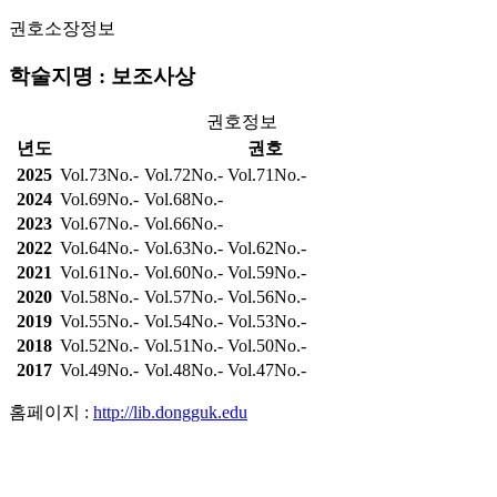
권호소장정보
학술지명 : 보조사상
권호정보
년도
권호
2025
Vol.73No.-
Vol.72No.-
Vol.71No.-
2024
Vol.69No.-
Vol.68No.-
2023
Vol.67No.-
Vol.66No.-
2022
Vol.64No.-
Vol.63No.-
Vol.62No.-
2021
Vol.61No.-
Vol.60No.-
Vol.59No.-
2020
Vol.58No.-
Vol.57No.-
Vol.56No.-
2019
Vol.55No.-
Vol.54No.-
Vol.53No.-
2018
Vol.52No.-
Vol.51No.-
Vol.50No.-
2017
Vol.49No.-
Vol.48No.-
Vol.47No.-
홈페이지 :
http://lib.dongguk.edu