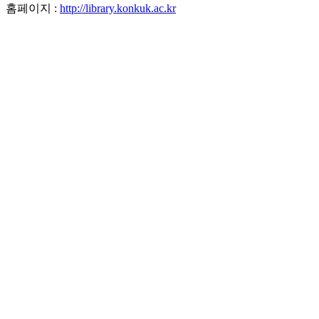
홈페이지 :
http://library.konkuk.ac.kr