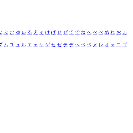
ぶ
ぷ
む
ゆ
ゅ
る
え
ぇ
け
げ
せ
ぜ
て
で
ね
へ
べ
ぺ
め
れ
お
ぉ
プ
ム
ユ
ュ
ル
エ
ェ
ケ
ゲ
セ
ゼ
テ
デ
ヘ
ベ
ペ
メ
レ
オ
ォ
コ
ゴ