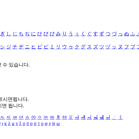
ぎ
し
じ
ち
ぢ
に
ひ
び
ぴ
み
り
う
ぅ
く
ぐ
す
ず
つ
づ
っ
ぬ
ふ
シ
ジ
チ
ヂ
ニ
ヒ
ビ
ピ
ミ
リ
ウ
ゥ
ク
グ
ス
ズ
ツ
ヅ
ッ
ヌ
フ
ブ
할 수 있습니다.
누르시면됩니다.
시면 됩니다.
ㅻ
ㅼ
ㅽ
ㅾ
ㅿ
ㆀ
ㆁ
ㆂ
ㆃ
ㆄ
ㆅ
ㆆ
ㆇ
ㆈ
ㆉ
ㆊ
ㆋ
ㆌ
ㆍ
ㆎ
θ
ι
κ
λ
μ
ν
ξ
ο
π
ρ
σ
τ
υ
φ
χ
ψ
ω