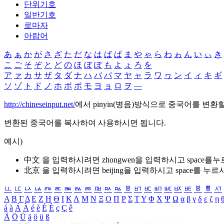
단위기호
일반기호
로마자
아랍어
あ
ぁ
か
が
さ
ざ
た
だ
な
は
ば
ぱ
ま
や
ゃ
ら
わ
ゎ
ん
い
ぃ
き
こ
ご
そ
ぞ
と
ど
の
ほ
ぼ
ぽ
も
よ
ょ
ろ
を
ア
ァ
カ
サ
ザ
タ
ダ
ナ
ハ
バ
パ
マ
ヤ
ャ
ラ
ワ
ヮ
ン
イ
ィ
キ
ギ
ソ
ゾ
ト
ド
ノ
ホ
ボ
ポ
モ
ヨ
ョ
ロ
ヲ
―
http://chineseinput.net/
에서 pinyin(병음)방식으로 중국어를 변환
변환된 중국어를 복사하여 사용하시면 됩니다.
예시)
中文 을 입력하시려면
zhongwen
을 입력하시고 space를
北京 을 입력하시려면
beijing
을 입력하시고 space를 누르
ㅥ
ㅦ
ㅧ
ㅨ
ㅩ
ㅪ
ㅫ
ㅬ
ㅭ
ㅮ
ㅯ
ㅰ
ㅱ
ㅲ
ㅳ
ㅴ
ㅵ
ㅶ
ㅷ
ㅸ
ㅹ
ㅺ
Α
Β
Γ
Δ
Ε
Ζ
Η
Θ
Ι
Κ
Λ
Μ
Ν
Ξ
Ο
Π
Ρ
Σ
Τ
Υ
Φ
Χ
Ψ
Ω
α
β
γ
δ
ε
ζ
η
á
à
Á
À
é
è
É
È
ç
Ç
ê
Ä
Ö
Ü
ä
ö
ü
ß