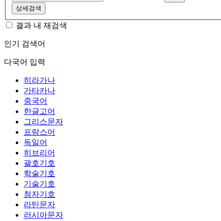
상세검색
결과 내 재검색
인기 검색어
다국어 입력
히라가나
가타카나
중국어
한글고어
그리스문자
프랑스어
독일어
히브리어
괄호기호
학술기호
기술기호
첨자기호
라틴문자
러시아문자