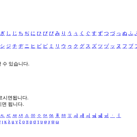
ぎ
し
じ
ち
ぢ
に
ひ
び
ぴ
み
り
う
ぅ
く
ぐ
す
ず
つ
づ
っ
ぬ
ふ
シ
ジ
チ
ヂ
ニ
ヒ
ビ
ピ
ミ
リ
ウ
ゥ
ク
グ
ス
ズ
ツ
ヅ
ッ
ヌ
フ
ブ
할 수 있습니다.
누르시면됩니다.
시면 됩니다.
ㅻ
ㅼ
ㅽ
ㅾ
ㅿ
ㆀ
ㆁ
ㆂ
ㆃ
ㆄ
ㆅ
ㆆ
ㆇ
ㆈ
ㆉ
ㆊ
ㆋ
ㆌ
ㆍ
ㆎ
θ
ι
κ
λ
μ
ν
ξ
ο
π
ρ
σ
τ
υ
φ
χ
ψ
ω