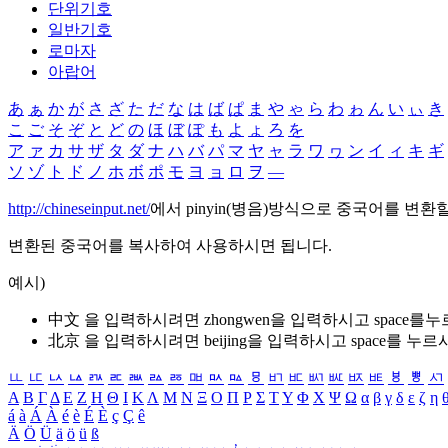
단위기호
일반기호
로마자
아랍어
あ
ぁ
か
が
さ
ざ
た
だ
な
は
ば
ぱ
ま
や
ゃ
ら
わ
ゎ
ん
い
ぃ
き
こ
ご
そ
ぞ
と
ど
の
ほ
ぼ
ぽ
も
よ
ょ
ろ
を
ア
ァ
カ
サ
ザ
タ
ダ
ナ
ハ
バ
パ
マ
ヤ
ャ
ラ
ワ
ヮ
ン
イ
ィ
キ
ギ
ソ
ゾ
ト
ド
ノ
ホ
ボ
ポ
モ
ヨ
ョ
ロ
ヲ
―
http://chineseinput.net/
에서 pinyin(병음)방식으로 중국어를 변환
변환된 중국어를 복사하여 사용하시면 됩니다.
예시)
中文 을 입력하시려면
zhongwen
을 입력하시고 space를
北京 을 입력하시려면
beijing
을 입력하시고 space를 누르
ㅥ
ㅦ
ㅧ
ㅨ
ㅩ
ㅪ
ㅫ
ㅬ
ㅭ
ㅮ
ㅯ
ㅰ
ㅱ
ㅲ
ㅳ
ㅴ
ㅵ
ㅶ
ㅷ
ㅸ
ㅹ
ㅺ
Α
Β
Γ
Δ
Ε
Ζ
Η
Θ
Ι
Κ
Λ
Μ
Ν
Ξ
Ο
Π
Ρ
Σ
Τ
Υ
Φ
Χ
Ψ
Ω
α
β
γ
δ
ε
ζ
η
á
à
Á
À
é
è
É
È
ç
Ç
ê
Ä
Ö
Ü
ä
ö
ü
ß