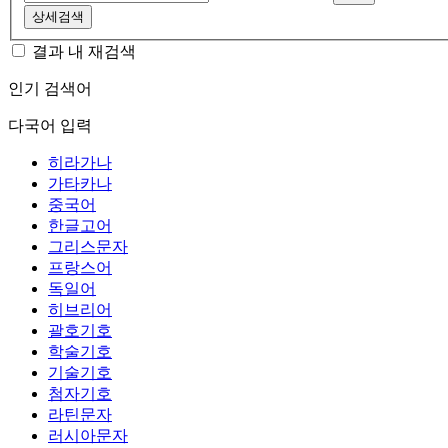
상세검색
결과 내 재검색
인기 검색어
다국어 입력
히라가나
가타카나
중국어
한글고어
그리스문자
프랑스어
독일어
히브리어
괄호기호
학술기호
기술기호
첨자기호
라틴문자
러시아문자