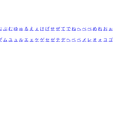
ぶ
ぷ
む
ゆ
ゅ
る
え
ぇ
け
げ
せ
ぜ
て
で
ね
へ
べ
ぺ
め
れ
お
ぉ
プ
ム
ユ
ュ
ル
エ
ェ
ケ
ゲ
セ
ゼ
テ
デ
ヘ
ベ
ペ
メ
レ
オ
ォ
コ
ゴ