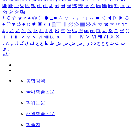
㎒
㎓
㎔
Ω
㏀
㏁
㎊
㎋
㎌
㏖
㏅
㎭
㎮
㎯
㏛
㎩
㎪
㎫
㎬
㏝
㏐
㏓
㏃
㏉
㏜
㏆
§
※
☆
★
○
●
◎
◇
◆
□
■
△
▽
→
←
↑
↓
↔
〓
◁
◀
▷
▶
♤
♠
♡
♥
♧
♣
⊙
◈
▣
◐
◑
▒
▤
▥
▨
▧
▦
▩
♨
☏
☎
☜
☞
¶
†
‡
↕
↗
↙
↖
↘
♭
♩
♪
♬
㉿
㈜
№
㏇
™
㏂
㏘
℡
＃
＆
＊
＠
ª
º
ⅰ
ⅱ
ⅲ
ⅳ
ⅴ
ⅵ
ⅶ
ⅷ
ⅸ
ⅹ
Ⅰ
Ⅱ
Ⅲ
Ⅳ
Ⅴ
Ⅵ
Ⅶ
Ⅷ
Ⅸ
Ⅹ
ا
ب
ت
ث
ج
ح
خ
د
ذ
ر
ز
س
ش
ص
ض
ط
ظ
ع
غ
ف
ق
ک
ل
م
ن
ه
و
ی
닫기
통합검색
국내학술논문
학위논문
해외학술논문
학술지