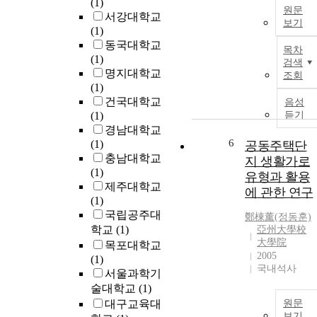
(1)
원문
서강대학교
보기
(1)
동국대학교
목차
(1)
검색
명지대학교
조회
(1)
건국대학교
음성
(1)
듣기
경남대학교
6
(1)
공동주택단
충남대학교
지 생활가로
(1)
유형과 활용
제주대학교
에 관한 연구
(1)
국립공주대
鄭棟薰(정동훈)
학교
(1)
亞州大學校
大學院
목포대학교
2005
(1)
국내석사
서울과학기
술대학교
(1)
대구교육대
원문
보기