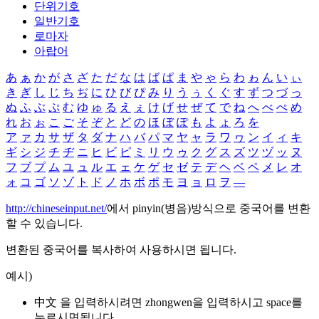
단위기호
일반기호
로마자
아랍어
あ
ぁ
か
が
さ
ざ
た
だ
な
は
ば
ぱ
ま
や
ゃ
ら
わ
ゎ
ん
い
ぃ
き
ぎ
し
じ
ち
ぢ
に
ひ
び
ぴ
み
り
う
ぅ
く
ぐ
す
ず
つ
づ
っ
ぬ
ふ
ぶ
ぷ
む
ゆ
ゅ
る
え
ぇ
け
げ
せ
ぜ
て
で
ね
へ
べ
ぺ
め
れ
お
ぉ
こ
ご
そ
ぞ
と
ど
の
ほ
ぼ
ぽ
も
よ
ょ
ろ
を
ア
ァ
カ
サ
ザ
タ
ダ
ナ
ハ
バ
パ
マ
ヤ
ャ
ラ
ワ
ヮ
ン
イ
ィ
キ
ギ
シ
ジ
チ
ヂ
ニ
ヒ
ビ
ピ
ミ
リ
ウ
ゥ
ク
グ
ス
ズ
ツ
ヅ
ッ
ヌ
フ
ブ
プ
ム
ユ
ュ
ル
エ
ェ
ケ
ゲ
セ
ゼ
テ
デ
ヘ
ベ
ペ
メ
レ
オ
ォ
コ
ゴ
ソ
ゾ
ト
ド
ノ
ホ
ボ
ポ
モ
ヨ
ョ
ロ
ヲ
―
http://chineseinput.net/
에서 pinyin(병음)방식으로 중국어를 변환
할 수 있습니다.
변환된 중국어를 복사하여 사용하시면 됩니다.
예시)
中文 을 입력하시려면
zhongwen
을 입력하시고 space를
누르시면됩니다.