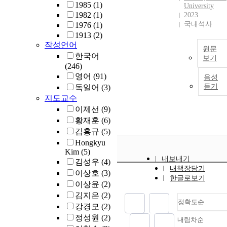
1985
(1)
University
1982
(1)
2023
국내석사
1976
(1)
1913
(2)
작성언어
원문
한국어
보기
(246)
영어
(91)
음성
듣기
독일어
(3)
지도교수
이제선
(9)
황재훈
(6)
김홍규
(5)
Hongkyu
Kim
(5)
내보내기
김성우
(4)
내책장담기
이상호
(3)
한글로보기
이상윤
(2)
김지은
(2)
정확도순
강경모
(2)
정성원
(2)
내림차순
정확도