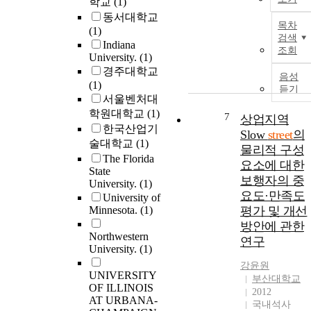
학교
(1)
동서대학교
목차
(1)
검색
Indiana
조회
University.
(1)
경주대학교
음성
(1)
듣기
서울벤처대
학원대학교
(1)
7
상업지역
한국산업기
Slow
street
의
술대학교
(1)
물리적 구성
The Florida
요소에 대한
State
보행자의 중
University.
(1)
요도·만족도
University of
Minnesota.
(1)
평가 및 개선
방안에 관한
Northwestern
연구
University.
(1)
강윤원
UNIVERSITY
부산대학교
OF ILLINOIS
2012
AT URBANA-
국내석사