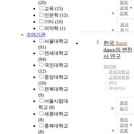
(20)
목차
검색
교육
(15)
조회
인문학
(12)
기타
(10)
음성
의약학
(1)
듣기
수여기관
서울대학교
2
한국
Street
(91)
dance의 변천
연세대학교
사 연구
(64)
국민대학교
박선애
(12)
경성대학교
중앙대학교
교육대학원
(10)
2012
국내석사
전북대학교
(9)
서울시립대
원문
학교
(8)
보기
세종대학교
(8)
목차
검색
충북대학교
조회
(8)