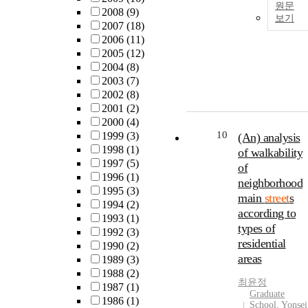
원문
2008
(9)
보기
2007
(18)
2006
(11)
2005
(12)
2004
(8)
2003
(7)
2002
(8)
2001
(2)
2000
(4)
10
1999
(3)
(An) analysis
1998
(1)
of walkability
1997
(5)
of
1996
(1)
neighborhood
1995
(3)
main
street
s
1994
(2)
according to
1993
(1)
types of
1992
(3)
residential
1990
(2)
areas
1989
(3)
1988
(2)
최윤정
1987
(1)
Graduate
1986
(1)
School, Yonsei