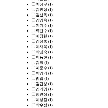
이정우
(1)
김인성
(1)
김선옥
(1)
강영옥
(1)
이기수
(1)
류찬수
(1)
이창헌
(1)
김성홍
(1)
이재욱
(1)
박경숙
(1)
백동현
(1)
김철
(1)
이종수
(1)
박영기
(1)
임업
(1)
김갑성
(1)
김기영
(1)
방연상
(1)
이상길
(1)
박수정
(1)