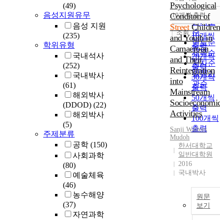
정확도
Psychological
(49)
순
음성지원유무
Conditon of
10개씩 출력
내림차
인기도
음성 지원
Street
Childre
순
조회
(235)
10개씩
and Youth in
연도순
학위유형
출력
Camaeroon
제목순
국내석사
20개씩
and Their
저자순
(252)
출력
Reintegration
발행기
국내박사
30개씩
into
관순
(61)
출력
Mainstream
해외박사
50개씩
Socioeconomi
(DDOD)
(22)
출력
Activities
해외박사
100개씩
(5)
출력
Sanji Walters
주제분류
Mudoh
공학
(150)
한서대학교
일반대학원
사회과학
2016
(80)
국내박사
예술체육
(46)
농수해양
원문
(37)
보기
자연과학