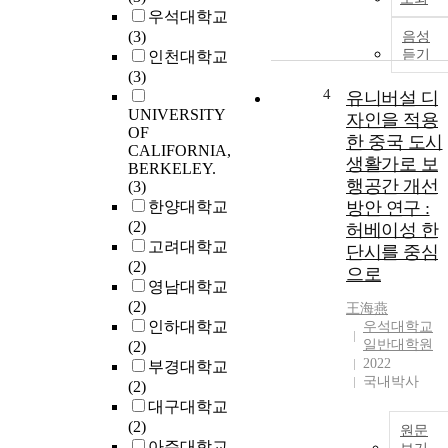
우석대학교
(3)
음성
듣기
인천대학교
(3)
4
유니버설 디
UNIVERSITY
자인을 적용
OF
한 중국 도시
CALIFORNIA,
생활가로 보
BERKELEY.
행공간 개선
(3)
한양대학교
방안 연구 :
(2)
허베이성 한
고려대학교
단시를 중심
(2)
으로
영남대학교
(2)
王海燕
인하대학교
우석대학교
일반대학원
(2)
2022
부경대학교
국내박사
(2)
대구대학교
(2)
원문
아주대학교