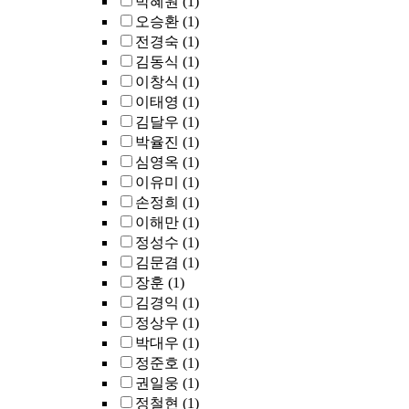
박혜원
(1)
오승환
(1)
전경숙
(1)
김동식
(1)
이창식
(1)
이태영
(1)
김달우
(1)
박율진
(1)
심영옥
(1)
이유미
(1)
손정희
(1)
이해만
(1)
정성수
(1)
김문겸
(1)
장훈
(1)
김경익
(1)
정상우
(1)
박대우
(1)
정준호
(1)
권일웅
(1)
정철현
(1)