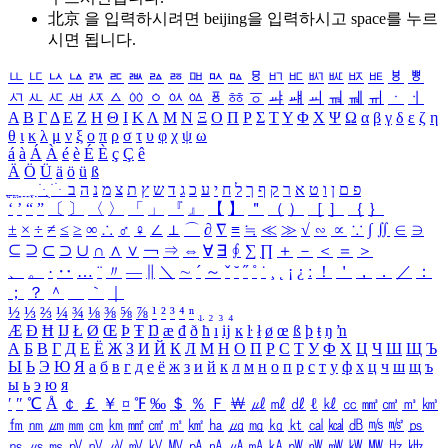
北京 을 입력하시려면
beijing
을 입력하시고 space를 누르
시면 됩니다.
ㅥ
ㅦ
ㅧ
ㅨ
ㅩ
ㅪ
ㅫ
ㅬ
ㅭ
ㅮ
ㅯ
ㅰ
ㅱ
ㅲ
ㅳ
ㅴ
ㅵ
ㅶ
ㅷ
ㅸ
ㅹ
ㅺ
ㅻ
ㅼ
ㅽ
ㅾ
ㅿ
ㆀ
ㆁ
ㆂ
ㆃ
ㆄ
ㆅ
ㆆ
ㆇ
ㆈ
ㆉ
ㆊ
ㆋ
ㆌ
ㆍ
ㆎ
Α
Β
Γ
Δ
Ε
Ζ
Η
Θ
Ι
Κ
Λ
Μ
Ν
Ξ
Ο
Π
Ρ
Σ
Τ
Υ
Φ
Χ
Ψ
Ω
α
β
γ
δ
ε
ζ
η
θ
ι
κ
λ
μ
ν
ξ
ο
π
ρ
σ
τ
υ
φ
χ
ψ
ω
á
à
Á
À
é
è
É
È
ç
Ç
ê
Ä
Ö
Ü
ä
ö
ü
ß
ְ
ֳ
ֲ
ֱ
ָ
ַ
ֵ
ֶ
ִ
ֹ
ּ
ֻ
ׂ
ׁ
ּ
ב
ה
נ
מ
צ
ת
ץ
ש
ד
ג
כ
ע
י
ח
ל
ך
ף
ק
ר
א
ט
ו
ן
ם
פ
‘
’
“
”
〔
〕
〈
〉
「
」
『
』
【
】
＂
（
）
［
］
｛
｝
±
×
÷
≠
≤
≥
∞
∴
♂
♀
∠
⊥
⌒
∂
∇
≡
≒
≪
≫
√
∽
∝
∵
∫
∬
∈
∋
⊆
⊇
⊂
⊃
∪
∩
∧
∨
￢
⇒
⇔
∀
∃
∮
∑
∏
＋
－
＜
＝
＞
、
。
·
‥
…
¨
〃
―
∥
＼
∼
´
～
ˇ
˘
˝
˚
˙
¸
˛
¡
¿
ː
！
＇
，
．
／
：
；
？
＾
＿
｀
｜
½
⅓
⅔
¼
¾
⅛
⅜
⅝
⅞
¹
²
³
⁴
ⁿ
₁
₂
₃
₄
Æ
Ð
Ħ
Ĳ
Ł
Ø
Œ
Þ
Ŧ
Ŋ
æ
đ
ð
ħ
ı
ĳ
ĸ
ŀ
ł
ø
œ
ß
þ
ŧ
ŋ
ŉ
А
Б
В
Г
Д
Е
Ё
Ж
З
И
Й
К
Л
М
Н
О
П
Р
С
Т
У
Ф
Х
Ц
Ч
Ш
Щ
Ъ
Ы
Ь
Э
Ю
Я
а
б
в
г
д
е
ё
ж
з
и
й
к
л
м
н
о
п
р
с
т
у
ф
х
ц
ч
ш
щ
ъ
ы
ь
э
ю
я
′
″
℃
Å
￠
￡
￥
¤
℉
‰
＄
％
Ｆ
￦
㎕
㎖
㎗
ℓ
㎘
㏄
㎣
㎤
㎥
㎦
㎙
㎚
㎛
㎜
㎝
㎞
㎟
㎠
㎡
㎢
㏊
㎍
㎎
㎏
㏏
㎈
㎉
㏈
㎧
㎨
㎰
㎱
㎲
㎳
㎴
㎵
㎶
㎷
㎸
㎹
㎀
㎁
㎂
㎃
㎄
㎺
㎻
㎽
㎾
㎿
㎐
㎑