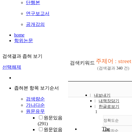
단행본
연구보고서
공개강의
home
학위논문
검색결과 좁혀 보기
주제어 : street
검색키워드
선택해제
(검색결과
340
건)
좁혀본 항목 보기순서
내보내기
검색량순
내책장담기
가나다순
한글로보기
원문유무
1
원문있음
정확도순
(291)
The
원문없음
내림차순