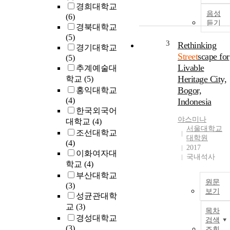
경희대학교
음성
(6)
듣기
경북대학교
(5)
3
Rethinking
경기대학교
Street
scape for
(5)
Livable
추계예술대
Heritage City,
학교
(5)
Bogor,
홍익대학교
(4)
Indonesia
한국외국어
야스미나
대학교
(4)
서울대학교
조선대학교
대학원
(4)
2017
이화여자대
국내석사
학교
(4)
부산대학교
원문
(3)
보기
성균관대학
교
(3)
목차
경성대학교
검색
(3)
조회