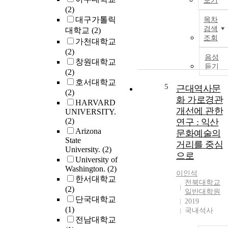
보기
(2)
대구가톨릭
목차
검색
대학교
(2)
조회
가천대학교
(2)
음성
창원대학교
듣기
(2)
호서대학교
5
근대역사문
(2)
화 가로경관
HARVARD
개선에 관한
UNIVERSITY.
(2)
연구 : 익산
Arizona
문화예술의
State
거리를 중심
University.
(2)
으로
University of
Washington.
(2)
이인석
한서대학교
전북대학교
(2)
일반대학원
단국대학교
2019
(1)
국내석사
전남대학교