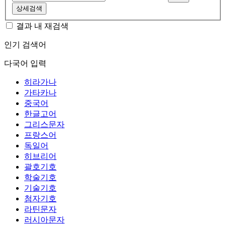
상세검색
결과 내 재검색
인기 검색어
다국어 입력
히라가나
가타카나
중국어
한글고어
그리스문자
프랑스어
독일어
히브리어
괄호기호
학술기호
기술기호
첨자기호
라틴문자
러시아문자