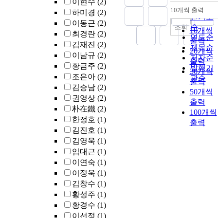
이현수
(2)
순
10개씩 출력
하미경
(2)
내림차
인기도
이동근
(2)
순
조회
10개씩
최경란
(2)
연도순
출력
김재진
(2)
제목순
20개씩
이남규
(2)
저자순
출력
황금주
(2)
발행기
30개씩
조은아
(2)
관순
출력
김승남
(2)
50개씩
권영상
(2)
출력
朴在鐵
(2)
100개씩
한정호
(1)
출력
김진호
(1)
김영욱
(1)
임대근
(1)
이연숙
(1)
이정욱
(1)
김창수
(1)
황성주
(1)
황경수
(1)
이선정
(1)