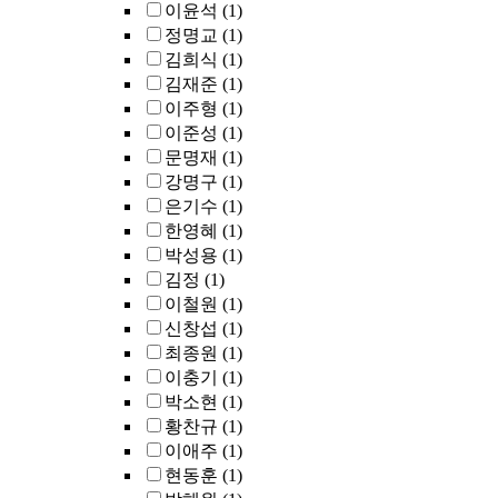
이윤석
(1)
정명교
(1)
김희식
(1)
김재준
(1)
이주형
(1)
이준성
(1)
문명재
(1)
강명구
(1)
은기수
(1)
한영혜
(1)
박성용
(1)
김정
(1)
이철원
(1)
신창섭
(1)
최종원
(1)
이충기
(1)
박소현
(1)
황찬규
(1)
이애주
(1)
현동훈
(1)